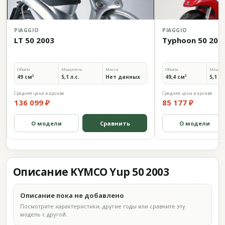
PIAGGIO
PIAGGIO
LT 50 2003
Typhoon 50 200
Объём
Мощность
Масса
Объём
Мощно
49 см³
5,1 л.с.
Нет данных
49,4 см³
5,1 л.
Средняя цена в архиве
Средняя цена в архиве
136 099 ₽
85 177 ₽
О модели
Сравнить
О модели
Описание KYMCO Yup 50 2003
Описание пока не добавлено
Посмотрите характеристики, другие годы или сравните эту
модель с другой.