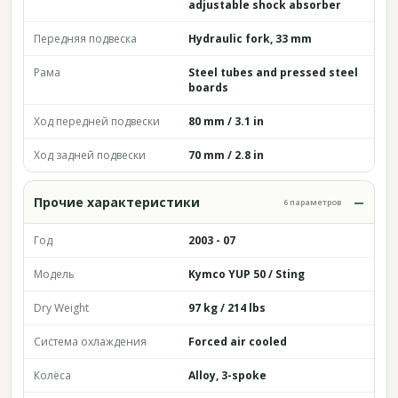
adjustable shock absorber
Передняя подвеска
Hydraulic fork, 33 mm
Рама
Steel tubes and pressed steel
boards
Ход передней подвески
80 mm / 3.1 in
Ход задней подвески
70 mm / 2.8 in
Прочие характеристики
6 параметров
Год
2003 - 07
Модель
Kymco YUP 50 / Sting
Dry Weight
97 kg / 214 lbs
Система охлаждения
Forced air cooled
Колёса
Alloy, 3-spoke