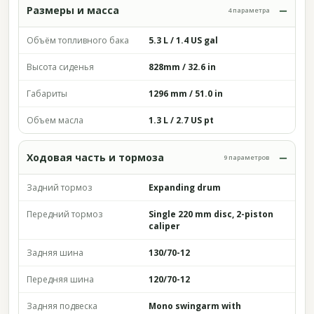
Размеры и масса
4 параметра
Объём топливного бака
5.3 L / 1.4 US gal
Высота сиденья
828mm / 32.6 in
Габариты
1296 mm / 51.0 in
Объем масла
1.3 L / 2.7 US pt
Ходовая часть и тормоза
9 параметров
Задний тормоз
Expanding drum
Передний тормоз
Single 220 mm disc, 2-piston
caliper
Задняя шина
130/70-12
Передняя шина
120/70-12
Задняя подвеска
Mono swingarm with