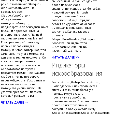
таких, как &laquo;Эксплуатация и
вынесенный на руль спидометр,
ремонт мотоциклов&raquo;,
более плоская фара
&laquo;Мотоциклетные
увеличенного диаметра, бензобак
кроссы&raquo;,
и задний фонарь &mdash;
&laquo;Устройство и
придают машине более
обслуживание
современный вид. Нарядно!
мотоциклов&raquo;,
делает ее двухцветная окраска,
неоднократно переиздававшихся
имеющая шесть различных
в СССР и переведенных на
вариантов.Однако главное
иностранные языки. Полный
отличие
творческих замыслов, Матвей
&laquo;Риги&mdash;22&raquo;
Григорьевич работает над
&mdash; новый двигатель
новыми пособиями для
Ш&mdash;62, сменивший
мотоциклистов. &nbsp; Водитель
известный Ш&mda...
замечает, что у его мотоцикла
ЧИТАТЬ ДАЛЕЕ >>
двигатель теряет мощность. Он
стал, как говорят, менее
Индикаторы
приемистым, то есть число
оборотов под нагрузкой
искрообразования
возрастает медленнее, машина
слабее тянет на подъемах,
песчаной дороге. Ускорение и
&nbsp;&nbsp;&nbsp;&nbsp;&nbsp;
максимальная скорость
В определении неисправностей
мотоцикла уменьшились. Не
системы зажигания большую
удается преодолеть подъем,
помощь могут оказать
который раньше не вы...
простейшие устройства,
описанные ниже. Все они очень
ЧИТАТЬ ДАЛЕЕ >>
просты в изготовлении и
доступны любому желающему.
&nbsp;&nbsp;&nbsp;&nbsp;&nbsp;&nbsp;