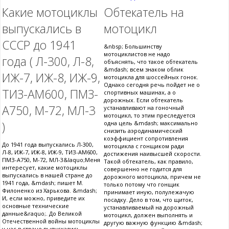
Какие мотоциклы
Обтекатель на
выпускались в
мотоцикл
СССР до 1941
&nbsp; Большинству
мотоциклистов не надо
года ( Л-300, Л-8,
объяснять, что такое обтекатель
&mdash; всем знаком облик
ИЖ-7, ИЖ-8, ИЖ-9,
мотоцикла для шоссейных гонок.
Однако сегодня речь пойдет не о
ТИЗ-АМ600, ПМЗ-
спортивных машинах, а о
дорожных. Если обтекатель
А750, М-72, МЛ-3
устанавливают на гоночный
мотоцикл, то этим преследуется
)
одна цель &mdash; максимально
снизить аэродинамический
коэффициент сопротивления
До 1941 года выпускались Л-300,
мотоцикла с гонщиком ради
Л-8, ИЖ-7, ИЖ-8, ИЖ-9, ТИЗ-АМ600,
достижения наивысшей скорости.
ПМЗ-А750, М-72, МЛ-3&laquo;Меня
Такой обтекатель, как правило,
интересует, какие мотоциклы
совершенно не годится для
выпускались в нашей стране до
дорожного мотоцикла, причем не
1941 года, &mdash; пишет М.
только потому что гонщик
Филоненко из Харькова. &mdash;
принимает иную, полулежачую
И, если можно, приведите их
посадку. Дело в том, что щиток,
основные технические
устанавливаемый на дорожный
данные&raquo;. До Великой
мотоцикл, должен выполнять и
Отечественной войны мотоциклы
другую важную функцию &mdash;
у нас в стране выпускались