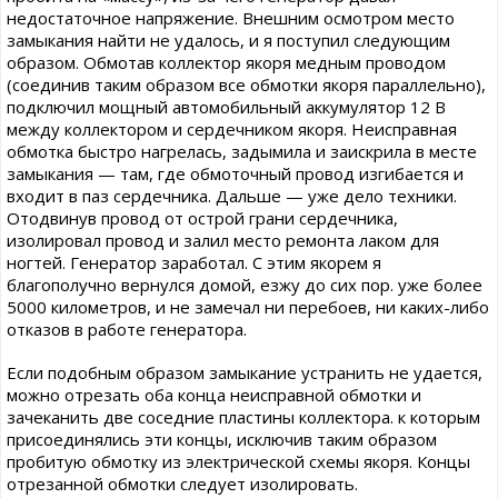
недостаточное напряжение. Внешним осмотром место
замыкания найти не удалось, и я поступил следующим
образом. Обмотав коллектор якоря медным проводом
(соединив таким образом все обмотки якоря параллельно),
подключил мощный автомобильный аккумулятор 12 В
между коллектором и сердечником якоря. Неисправная
обмотка быстро нагрелась, задымила и заискрила в месте
замыкания — там, где обмоточный провод изгибается и
входит в паз сердечника. Дальше — уже дело техники.
Отодвинув провод от острой грани сердечника,
изолировал провод и залил место ремонта лаком для
ногтей. Генератор заработал. С этим якорем я
благополучно вернулся домой, езжу до сих пор. уже более
5000 километров, и не замечал ни перебоев, ни каких-либо
отказов в работе генератора.
Если подобным образом замыкание устранить не удается,
можно отрезать оба конца неисправной обмотки и
зачеканить две соседние пластины коллектора. к которым
присоединялись эти концы, исключив таким образом
пробитую обмотку из электрической схемы якоря. Концы
отрезанной обмотки следует изолировать.