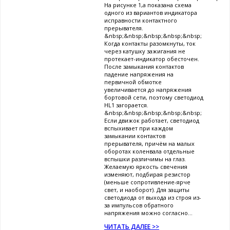
На рисунке 1,а показана схема
одного из вариантов индикатора
исправности контактного
прерывателя.
&nbsp;&nbsp;&nbsp;&nbsp;&nbsp;
Когда контакты разомкнуты, ток
через катушку зажигания не
протекает-индикатор обесточен.
После замыкания контактов
падение напряжения на
первичной обмотке
увеличивается до напряжения
бортовой сети, поэтому светодиод
HL1 загорается.
&nbsp;&nbsp;&nbsp;&nbsp;&nbsp;
Если движок работает, светодиод
вспыхивает при каждом
замыкании контактов
прерывателя, причём на малых
оборотах коленвала отдельные
вспышки различимы на глаз.
Желаемую яркость свечения
изменяют, подбирая резистор
(меньше сопротивление-ярче
свет, и наоборот). Для защиты
светодиода от выхода из строя из-
за импульсов обратного
напряжения можно согласно...
ЧИТАТЬ ДАЛЕЕ >>