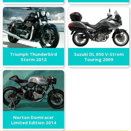
Triumph Thunderbird
Suzuki DL 650 V-Strom
Storm 2012
Touring 2009
Norton Domiracer
Limited Edition 2014