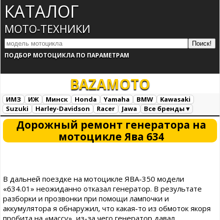
КАТАЛОГ
МОТО-ТЕХНИКИ
ПОДБОР МОТОЦИКЛА ПО ПАРАМЕТРАМ
BAZA
MOTO
ИМЗ
ИЖ
Минск
Honda
Yamaha
BMW
Kawasaki
Suzuki
Harley-Davidson
Racer
Jawa
Все бренды ▾
Все марки
Загрузка...
Дорожный ремонт генератора на
мотоцикле Ява 634
В дальней поездке на мотоцикле ЯВА-350 модели
«634.01» неожиданно отказал генератор. В результате
разборки и прозвонки при помощи лампочки и
аккумулятора я обнаружил, что какая-то из обмоток якоря
пробита на «массу», из-за чего генератор давал