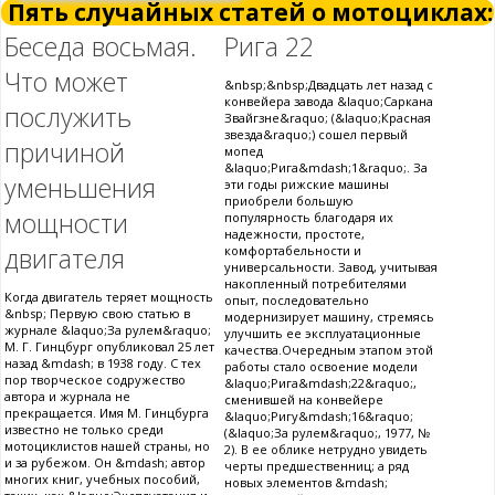
Пять случайных статей о мотоциклах:
Беседа восьмая.
Рига 22
Что может
&nbsp;&nbsp;Двадцать лет назад с
конвейера завода &laquo;Саркана
послужить
Звайгзне&raquo; (&laquo;Красная
звезда&raquo;) сошел первый
причиной
мопед
&laquo;Рига&mdash;1&raquo;. За
уменьшения
эти годы рижские машины
приобрели большую
мощности
популярность благодаря их
надежности, простоте,
двигателя
комфортабельности и
универсальности. Завод, учитывая
накопленный потребителями
Когда двигатель теряет мощность
опыт, последовательно
&nbsp; Первую свою статью в
модернизирует машину, стремясь
журнале &laquo;За рулем&raquo;
улучшить ее эксплуатационные
М. Г. Гинцбург опубликовал 25 лет
качества.Очередным этапом этой
назад &mdash; в 1938 году. С тех
работы стало освоение модели
пор творческое содружество
&laquo;Рига&mdash;22&raquo;,
автора и журнала не
сменившей на конвейере
прекращается. Имя М. Гинцбурга
&laquo;Ригу&mdash;16&raquo;
известно не только среди
(&laquo;За рулем&raquo;, 1977, №
мотоциклистов нашей страны, но
2). В ее облике нетрудно увидеть
и за рубежом. Он &mdash; автор
черты предшественниц; а ряд
многих книг, учебных пособий,
новых элементов &mdash;