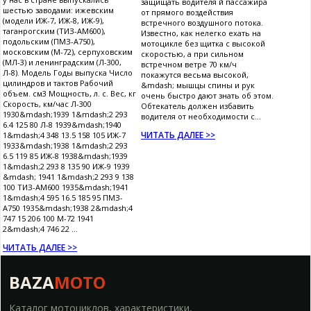
защищать водителя й пассажира
шестью заводами: ижевским
от прямого воздействия
(модели ИЖ-7, ИЖ-8, ИЖ-9),
встречного воздушного потока.
таганрогским (ТИЗ-АМ600),
Известно, как нелегко ехать на
подольским (ПМЗ-А750),
мотоцикле без щитка с высокой
московским (М-72), серпуховским
скоростью, а при сильном
(МЛ-3) и ленинградским (Л-300,
встречном ветре 70 км/ч
Л-8). Модель Годы выпуска Число
покажутся весьма высокой,
цилиндров и тактов Рабочий
&mdash; мышцы спины и рук
объем. см3 Мощность, л. с. Вес, кг
очень быстро дают знать об этом.
Скорость, км/час Л-300
Обтекатель должен избавить
1930&mdash;1939 1&mdash;2 293
водителя от необходимости с...
6.4 125 80 Л-8 1939&mdash;1940
ЧИТАТЬ ДАЛЕЕ >>
1&mdash;4 348 13.5 158 105 ИЖ-7
1933&mdash;1938 1&mdash;2 293
6.5 119 85 ИЖ-8 1938&mdash;1939
1&mdash;2 293 8 135 90 ИЖ-9 1939
&mdash; 1941 1&mdash;2 293 9 138
100 ТИЗ-АМ600 1935&mdash;1941
1&mdash;4 595 16.5 185 95 ПМЗ-
А750 1935&mdash;1938 2&mdash;4
747 15 206 100 М-72 1941
2&mdash;4 746 22 ...
ЧИТАТЬ ДАЛЕЕ >>
BAZA
MOTO
Каталог мотоциклов, характеристики,