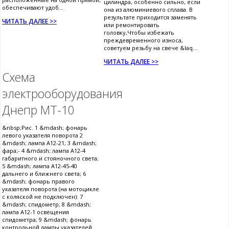
цилиндра, особенно сильно, если
обеспечивают удоб...
она из алюминиевого сплава. В
результате приходится заменять
ЧИТАТЬ ДАЛЕЕ >>
или ремонтировать
головку,Чтобы избежать
преждевременного износа,
советуем резьбу на свече &laq...
ЧИТАТЬ ДАЛЕЕ >>
Схема
электрооборудования
Днепр МТ-10
&nbsp;Рис. 1 &mdash; фонарь
левого указателя поворота 2
&mdash; лампа А12-21; 3 &mdash;
фара;- 4 &mdash; лампа А12-4
габаритного и стояночного света;
5 &mdash; лампа А12-45-40
дальнего и ближнего света; 6
&mdash; фонарь правого
указателя поворота (на мотоцикле
с коляской не подключен): 7
&mdash; спидометр; 8 &mdash;
лампа А12-1 освещения
спидометра; 9 &mdash; фонарь
контрольной лампы указателей