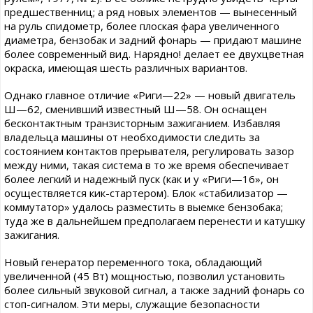
предшественниц; а ряд новых элементов — вынесенный
на руль спидометр, более плоская фара увеличенного
диаметра, бензобак и задний фонарь — придают машине
более современный вид. Нарядно! делает ее двухцветная
окраска, имеющая шесть различных вариантов.
Однако главное отличие «Риги—22» — новый двигатель
Ш—62, сменивший известный Ш—58. Он оснащен
бесконтактным транзисторным зажиганием. Избавляя
владельца машины от необходимости следить за
состоянием контактов прерывателя, регулировать зазор
между ними, такая система в то же время обеспечивает
более легкий и надежный пуск (как и у «Риги—16», он
осуществляется кик-стартером). Блок «стабилизатор —
коммутатор» удалось разместить в выемке бензобака;
туда же в дальнейшем предполагаем перенести и катушку
зажигания.
Новый генератор переменного тока, обладающий
увеличенной (45 Вт) мощностью, позволил установить
более сильный звуковой сигнал, а также задний фонарь со
стоп-сигналом. Эти меры, служащие безопасности