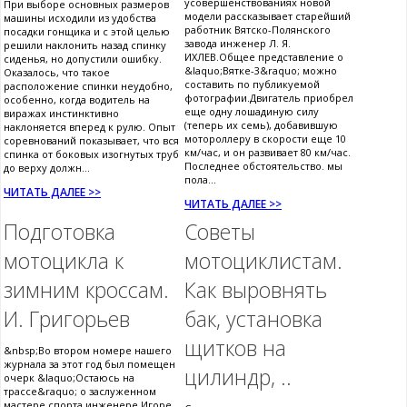
усовершенствованиях новой
При выборе основных размеров
модели рассказывает старейший
машины исходили из удобства
работник Вятско-Полянского
посадки гонщика и с этой целью
завода инженер Л. Я.
решили наклонить назад спинку
ИХЛЕВ.Общее представление о
сиденья, но допустили ошибку.
&laquo;Вятке-3&raquo; можно
Оказалось, что такое
составить по публикуемой
расположение спинки неудобно,
фотографии.Двигатель приобрел
особенно, когда водитель на
еще одну лошадиную силу
виражах инстинктивно
(теперь их семь), добавившую
наклоняется вперед к рулю. Опыт
мотороллеру в скорости еще 10
соревнований показывает, что вся
км/час, и он развивает 80 км/час.
спинка от боковых изогнутых труб
Последнее обстоятельство. мы
до верху должн...
пола...
ЧИТАТЬ ДАЛЕЕ >>
ЧИТАТЬ ДАЛЕЕ >>
Подготовка
Советы
мотоцикла к
мотоциклистам.
зимним кроссам.
Как выровнять
И. Григорьев
бак, установка
щитков на
&nbsp;Во втором номере нашего
журнала за этот год был помещен
цилиндр, ..
очерк &laquo;Остаюсь на
трассе&raquo; о заслуженном
мастере спорта инженере Игоре