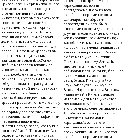
Советы: - как при помощи
Григорьеве. Очерк вызвал много
карандаша избежать
откликов. Из разных концов
преждевременного износа
страны пришли письма от
резьба в отверстии головки
читателей, которые высказывали
цилиндра; - калибровки
свое восхищение волей и
поврежденной резьбы в
мужеством гонщика, горячо
отверстии головки для свечи; - как
желали ему успехов. На этих
улучшить охлаждение цилиндра; -
страницах Игорь Михайлович
как выровнять бак мотоцикла; -
делится опытом с молодыми
как облегчить монтаж тормозных
спортсменами. Его советы будут
колодок; - установка индикатора
полезны не только кроссменам,
высокого напряжения. Очень
но и всем мотоциклистам,
любят мотоциклы в Латвии.
ездящим зимой.&nbsp;Успех
Свидетельство тому &mdash;
любых мотосоревнований во
многие тысячи зрителей,
многом зависит от того, как
собирающиеся на гонки, большое
приспособлена машина к
число машин на дорогах
конкретным условиям гонки.
республики. И не случайно
Обидно покидать трассу из-за
научно-популярный журнал
незначительной неисправности
&laquo;Наука и техника&raquo;,
мотоцикла, тем более если ее
издаваемый в Риге, помещает
можно было ожидать.Зимние
материалы для мотоциклистов.
кроссы предъявляют к мотоциклу
Несколько опубликованных на
особые требования. Рассмотрим
его страницах советов инженера
по порядку все его элементы и
А. Рибовского мы предлагаем
определим, какие специфические
читателям.При помощи
переделки надо в них
карандашаИз-за частого
внести.Прежде всего, что нужно
ввертывания и вывертывания
гонщику?Рис. 1. Топливным бак,
свечи зажигания изнашивается
седло и щиток заднего колеса,
резьба в отверстии головки
расположенные на одной прямой,