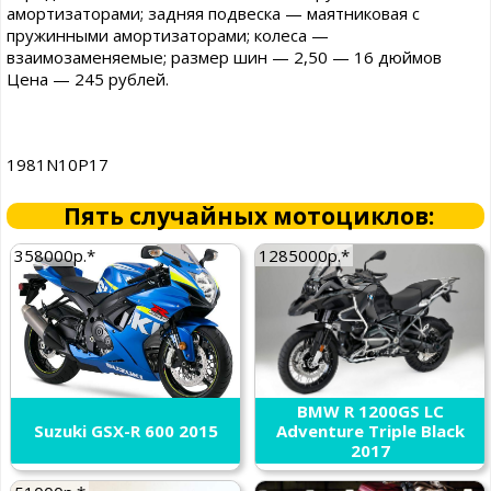
амортизаторами; задняя подвеска — маятниковая с
пружинными амортизаторами; колеса —
взаимозаменяемые; размер шин — 2,50 — 16 дюймов
Цена — 245 рублей.
1981N10P17
Пять случайных мотоциклов:
358000р.*
1285000р.*
BMW R 1200GS LC
Suzuki GSX-R 600 2015
Adventure Triple Black
2017