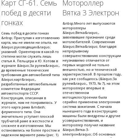
Карт СГ-61. Семь
Мотороллер
побед в десяти
Вятка 3 Электрон
гонках
&nbsp;Много лет выпускаются
мотороллеры
&laquo;Вятка&raquo;,
Семь побед в десяти гонках
завоевавшие признание среди
&nbsp; Приступая к изготовлению
мотолюбителей. Современная
карта, мы не имели ни опыта, ни
&laquo;Вятка&raquo; благодаря
&laquo;руководящих&raquo;
непрерывному
указаний. Ориентиром в какой-то
совершенствованию конструкции
степени могли служить лишь
неузнаваемо отличается от
статья А. Пельцера и Ю. Котова в
первых моделей не тольно
журнале &laquo;За рулем&raquo;,
внешностью, но и технической
да временные технические
характеристикой. В прошлом году,
требования для автомобилей типа
как уже сообщалось (&laquo;За
&laquo;карт&raquo;,
рулем&raquo;, 1973, № 7), на этом
разработанные автомобильным
мотороллере впервые в
комитетом Федерации
отечественном
автомотоспорта СССР.
мотоциклостроении была
Конструкция, описанная в
серийно применена электронная
журнале, нам не понравилась. У
система зажигания. С начала
этого карга рама &mdash;
нынешнего года в конструкцию
ферменного типа. Она
машины были внедрены и другие
значительно уступает плоской
усовершенствования, и
трубчатой раме в жесткости и
мотороллер получил название
сложнее в изготовлении. Мы
&laquo;Вятка-З-
остановились на более простом и
электрон&raquo;.Об основных
надежном варианте рамы (рис. 1).