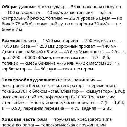
Общие данные
: масса (сухая) — 54 кг, полезная нагрузка
— 100 кг; скорость — 40 км/ч; запас топлива — 5,5 -л;
контрольный расход топлива — 2,2 л; уровень шума — не
более 78 дБ(А); тормозной путь со скорости 30 км/ч — не
более 7 м.
Размеры
: длина — 1850 мм; ширина — 750 мм; высота —
1060 мм; база — 1250 мм; дорожный просвет — 140 мм.
Двигатель: рабочий объем — 49.8 см3; мощность — 2.0 л. с.
при 5200—6000 об/мин; степень сжатия — 7,7—8,5;
топливо — смесь бензина А-76 или А-72 с маслом (25 : 1);
карбюратор — К—60; пуск — кик-стартером.
Электрооборудование
: система зажигания —
электронная бесконтактная; генератор — переменного
тока 26.3701 с блоком «стабилизатор — коммутатор» (БКС);
высоковольтный трансформатор Б-300Б. Трансмиссия:
сцепление — многодисковое; число передач — 2 (I — 1,64;
II — 0,93); передняя передача — 4,75. задняя — 2,85.
Ходовая часть
: рама — трубчатая, хребтового типа;
передняя вилка — телескопическая с пружинными