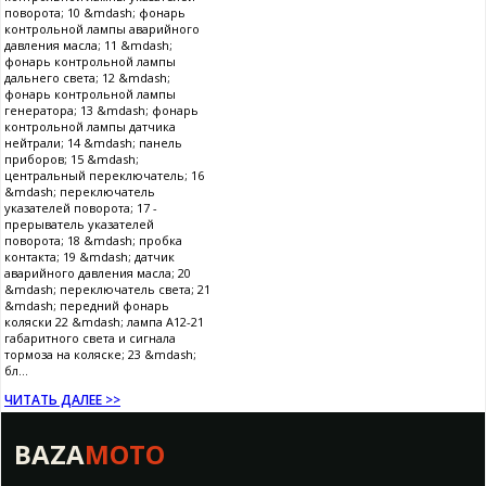
поворота; 10 &mdash; фонарь
контрольной лампы аварийного
давления масла; 11 &mdash;
фонарь контрольной лампы
дальнего света; 12 &mdash;
фонарь контрольной лампы
генератора; 13 &mdash; фонарь
контрольной лампы датчика
нейтрали; 14 &mdash; панель
приборов; 15 &mdash;
центральный переключатель; 16
&mdash; переключатель
указателей поворота; 17 -
прерыватель указателей
поворота; 18 &mdash; пробка
контакта; 19 &mdash; датчик
аварийного давления масла; 20
&mdash; переключатель света; 21
&mdash; передний фонарь
коляски 22 &mdash; лампа А12-21
габаритного света и сигнала
тормоза на коляске; 23 &mdash;
бл...
ЧИТАТЬ ДАЛЕЕ >>
BAZA
MOTO