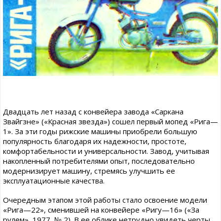
Двадцать лет назад с конвейера завода «Саркана
Звайгзне» («Красная звезда») сошел первый мопед «Рига—
1». За эти годы рижские машины приобрели большую
популярность благодаря их надежности, простоте,
комфортабельности и универсальности. Завод, учитывая
накопленный потребителями опыт, последовательно
модернизирует машину, стремясь улучшить ее
эксплуатационные качества.
Очередным этапом этой работы стало освоение модели
«Рига—22», сменившей на конвейере «Ригу—16» («За
рулем», 1977, № 2). В ее облике нетрудно увидеть черты