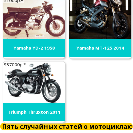
51000р.*
Yamaha YD-2 1958
Yamaha MT-125 2014
937000р.*
Triumph Thruxton 2011
Пять случайных статей о мотоциклах: