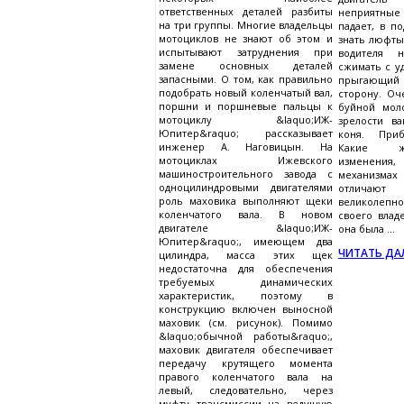
ответственных деталей разбиты
неприятные 
на три группы. Многие владельцы
падает, в п
мотоциклов не знают об этом и
знать люфты
испытывают затруднения при
водителя 
замене основных деталей
сжимать с у
запасными. О том, как правильно
прыгающи
подобрать новый коленчатый вал,
сторону. Оч
поршни и поршневые пальцы к
буйной мол
мотоциклу &laquo;ИЖ-
зрелости в
Юпитер&raquo; рассказывает
коня. Приб
инженер А. Наговицын. На
Какие ж
мотоциклах Ижевского
изменения
машиностроительного завода с
механизма
одноцилиндровыми двигателями
отличаю
роль маховика выполняют щеки
великолеп
коленчатого вала. В новом
своего влад
двигателе &laquo;ИЖ-
она была ...
Юпитер&raquo;, имеющем два
ЧИТАТЬ ДАЛ
цилиндра, масса этих щек
недостаточна для обеспечения
требуемых динамических
характеристик, поэтому в
конструкцию включен выносной
маховик (см. рисунок). Помимо
&laquo;обычной работы&raquo;,
маховик двигателя обеспечивает
передачу крутящего момента
правого коленчатого вала на
левый, следовательно, через
муфту трансмиссии на ведущую