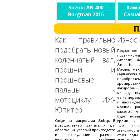
Suzuki AN 400
Kawa
Burgman 2016
Casual
П
Как правильно
Износ 
подобрать новый
Подв
подвижном&
коленчатый вал,
&mdash; н
&mdash; за
поршни и
Маслом мех
Одинаковы, 
поршневые
приобрет
хромир
пальцы к
лакированн
машину, тщ
мотоциклу ИЖ-
ее на первы
и наслажда
мощной раб
Юпитер
кажется, ч
будет новы
Следи за микронами &nbsp; В
время, и 
мотоциклетных двигателях для
тысяч кило
облегчения условий производства
зависимост
и эксплуатации размеры
стиля езды
некоторых наиболее
двигатель 