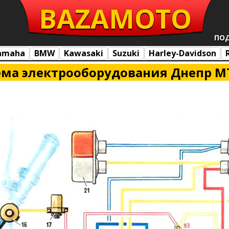
BAZA
MOTO
ПО
amaha
BMW
Kawasaki
Suzuki
Harley-Davidson
ема электрооборудования Днепр М