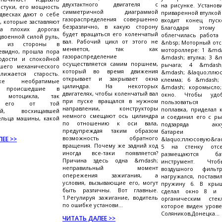
двухтактного двигателя с
на рисунке. Установ
стуки, его мощность
симметричной диаграммой
приваренной втулкой 
одвесках дают о себе
газораспределения совершенно
входит конец пуск
, которые заставляют
безразлично, в какую сторону
Благодаря этом
на плохих дорогах
будет вращаться его коленчатый
облегчилась работа 
двоенной силой руль,
вал. Рабочий цикл от этого не
&nbsp; Моторный отс
й из стороны в
меняется, так как
мотороллере: 1 &mda
евидно, прошла пора
газораспределение
&mdash; втулка; 3 &
одости и спокойной
осуществляется самим поршнем,
рычага; 4 &mdash
ашего механического
который во время движения
&mdash; &laquo;плюс
лижается старость.
открывает и закрывает окна
клемма; 6 &mdash;
е необратимые
цилиндра. На некоторых
&mdash; коромысло
, происшедшие в
двигателях, чтобы коленчатый вал
окно. Чтобы удо
х мотоцикла, так
при пуске вращался в нужном
пользоваться у
т его от той
направлении, конструкторы
поплавка, приделал 
ной, восхищавшей
немного смещают ось цилиндра
и соединил его с ры
ельца машины, какой
по отношению к оси вала,
подзаряда аккум
предупреждая таким образом
батареи 
возможность обратного
ЕЕ >>
&laquo;плюсовую&ra
вращения. Почему же задний ход
5 на стенку отс
иногда все-таки появляется?
размещаются б
Причина здесь одна &mdash;
инструмент. Что
неправильный момент
воздушного филь
опережения зажигания, а
нагружался, постави
условия, вызывающие его, могут
пружину 6. В крыш
быть различны. Вот главные.
сделал окно 8 и 
1.Регулируя зажигание, водитель
органическим стек
по ошибке установи...
которое виден урове
Соляников,Донецка...
ЧИТАТЬ ДАЛЕЕ >>