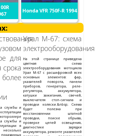
100R
Honda VFR 750F-R 1994
967
х:
ствования
Урал М-67: схема
овом
электрооборудования
ре для
На этой странице приведена
цветная схема
 срока
электрооборудования мотоцикла
Урал М-67 с расшифровкой всех
 более
основных элементов: фар,
указателей поворота, панели
приборов, генератора, реле-
регулятора, аккумулятора,
ии
катушки зажигания, свечей,
выключателя стоп-сигнала и
проводки коляски.&nbsp; Схема
ка службы и
будет полезна при
сплуатации
восстановлении штатной
мотороллере
проводки, поиске обрыва,
ка службы и
проверке цепей освещения,
плуатации я
диагностике зарядки
колько
аккумулятора, ремонте указателей
 показанных