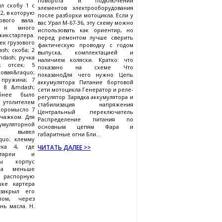
поворота и подключении
ил скобу 1 с
элементов электрооборудования
2, в которую
после разборки мотоцикла. Если у
ового вала.
вас Урал М-67-36, эту схему можно
у н много
использовать как ориентир, но
кикстартера.
перед ремонтом лучше сверить
ек грузового
фактическую проводку с годом
sh; скоба; 2
выпуска, комплектацией и
mdash; ручка
наличием коляски. Кратко: что
; отсек; 5
показано на схеме Что
овая&raquo;
показаноДля чего нужно Цепь
 пружина; 7
аккумулятора Питание бортовой
; 8 &mdash;
сети мотоцикла Генератор и реле-
бнее было
регулятор Зарядка аккумулятора и
толителем
стабилизация напряжения
коромысло 7
Центральный переключатель
чажком. Для
Распределение питания по
уляторной
основным цепям Фара и
вывел
габаритные огни Бли...
quo; клемму
ека 4, где
ЧИТАТЬ ДАЛЕЕ >>
атареи и
бы корпус
тра меньше
л распорную
ке картера
закрыл его
лом, через
нь масла. Н.