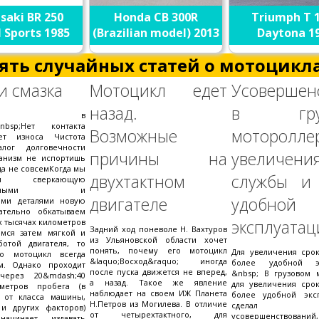
saki BR 250
Honda CB 300R
Triumph T 
 Sports 1985
(Brazilian model) 2013
Daytona 1
ять случайных статей о мотоцикла
и смазка
Мотоцикл едет
Усовершен
назад.
в груз
ижное в
nbsp;Нет контакта
Возможные
моторолле
ет износа Чистота
лог долговечности
причины на
увеличения
анизм не испортишь
да не совсемКогда мы
двухтактном
службы и
аем сверкающую
ованными и
двигателе
удобной
ыми деталями новую
ательно обкатываем
эксплуатац
х тысячах километров
Задний ход поневоле Н. Вахтуров
емся затем мягкой и
из Ульяновской области хочет
отой двигателя, то
понять, почему его мотоцикл
Для увеличения сро
то мотоцикл всегда
&laquo;Восход&raquo; иногда
более удобной эк
м. Однако проходит
после пуска движется не вперед,
&nbsp; В грузовом 
через 20&mdash;40
а назад. Такое же явление
для увеличения сро
метров пробега (в
наблюдает на своем ИЖ Планета
более удобной экс
и от класса машины,
Н.Петров из Могилева. В отличие
сделал нес
 и других факторов)
от четырехтактного, для
усовершенствований,
начинает издавать