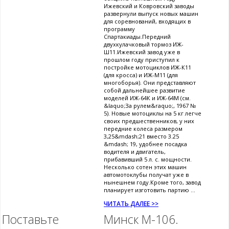
Ижевский и Ковровский заводы
развернули выпуск новых машин
для соревнований, входящих в
программу
Спартакиады.Передний
двухкулачковый тормоз ИЖ-
Ш11.Ижевский завод уже в
прошлом году приступил к
постройке мотоциклов ИЖ-К11
(для кросса) и ИЖ-М11 (для
многоборья). Они представляют
собой дальнейшее развитие
моделей ИЖ-64К и ИЖ-64М (см.
&laquo;За рулем&raquo;, 1967 №
5). Новые мотоциклы на 5 кг легче
своих предшественников, у них
передние колеса размером
3,25&mdash;21 вместо 3.25
&mdash; 19, удобнее посадка
водителя и двигатель,
прибавивший 5 л. с. мощности.
Несколько сотен этих машин
автомотоклубы получат уже в
нынешнем году.Кроме того, завод
планирует изготовить партию ...
ЧИТАТЬ ДАЛЕЕ >>
Поставьте
Минск М-106.