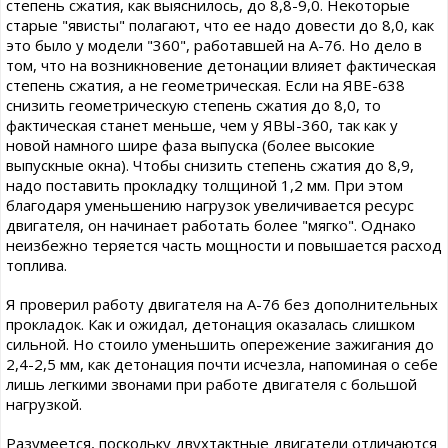
степень сжатия, как выяснилось, до 8,8-9,0. Некоторые
старые "явисты" полагают, что ее надо довести до 8,0, как
это было у модели "360", работавшей на А-76. Но дело в
том, что на возникновение детонации влияет фактическая
степень сжатия, а не геометрическая. Если на ЯВЕ-638
снизить геометрическую степень сжатия до 8,0, то
фактическая станет меньше, чем у ЯВЫ-360, так как у
новой намного шире фаза выпуска (более высокие
выпускные окна). Чтобы снизить степень сжатия до 8,9,
надо поставить прокладку толщиной 1,2 мм. При этом
благодаря уменьшению нагрузок увеличивается ресурс
двигателя, он начинает работать более "мягко". Однако
неизбежно теряется часть мощности и повышается расход
топлива.
Я проверил работу двигателя на А-76 без дополнительных
прокладок. Как и ожидал, детонация оказалась слишком
сильной. Но стоило уменьшить опережение зажигания до
2,4-2,5 мм, как детонация почти исчезла, напоминая о себе
лишь легкими звонами при работе двигателя с большой
нагрузкой.
Разумеется, поскольку двухтактные двигатели отличаются