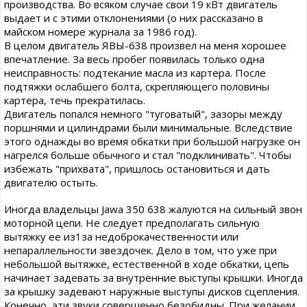
производства. Во всяком случае свои 19 кВт двигатель
выдает и с этими отклонениями (о них рассказано в
майском номере журнала за 1986 год).
В целом двигатель ЯВЫ-638 произвел на меня хорошее
впечатление. За весь пробег появилась только одна
неисправность: подтекание масла из картера. После
подтяжки ослабшего болта, скрепляющего половины
картера, течь прекратилась.
Двигатель попался немного "туговатый", зазоры между
поршнями и цилиндрами были минимальные. Вследствие
этого однажды во время обкатки при большой нагрузке он
нагрелся больше обычного и стал "подклинивать". Чтобы
избежать "прихвата", пришлось остановиться и дать
двигателю остыть.
Иногда владельцы Jawa 350 638 жалуются на сильный звон
моторной цепи. Не следует предполагать сильную
вытяжку ее из1за недоброкачественности или
непараллельности звездочек. Дело в том, что уже при
небольшой вытяжке, естественной в ходе обкатки, цепь
начинает задевать за внутренние выступы крышки. Иногда
за крышку задевают наружные выступы дисков сцепления.
Конечно, эти звуки совершенно безобидны. При желании