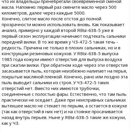
что их владельцы пренебрегали своевременной сменой
масла. Напомню: первый раз смените масло через 500
километров, далее через каждые 5000.
Конечно, слитое масло после отстоя до полной
прозрачности можно использовать вновь. Как показывает
анализ, примерно у каждой второй ЯВЫ-638-5 уже в
первый сезон эксплуатации начинают подтекать сальники
передней вилки. В то же время у ЧЗ-472-5 такая течь -
редкость. Причина не только в плохих сальниках, но и в
конструкции резиновых кожухов. У ЯВЫ-638-5 выпуска
1985 года кожухи имеют отверстия для выпуска воздуха
при сжатии вилки. При обратном ходе через эти отверстия
засасывается пыль, которая неизбежно налипает на перья,
покрытые масляной пленкой. Конечно, рано или поздно эта
пыль выводит сальники из строя. У ЧЗ-472-5 таких
отверстий нет. Вместо них имеются трубочки,
соединенные с полостью фары. Естественно, что там пыль
практически не оседает. Даже при неисправных сальниках
вытекшее масло не стекает по перьям, а остается в кожухе
(так как отверстий в них нет) и на стоянке просачивается
назад внутрь перьев. Ныне у ЯВЫ-638-5 такие же кожухи,
как у ЧЗ.