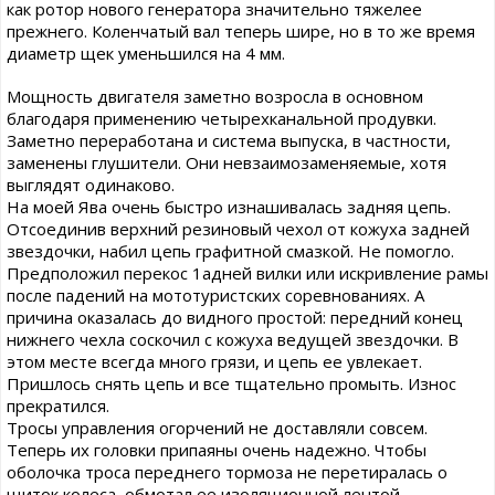
как ротор нового генератора значительно тяжелее
прежнего. Коленчатый вал теперь шире, но в то же время
диаметр щек уменьшился на 4 мм.
Мощность двигателя заметно возросла в основном
благодаря применению четырехканальной продувки.
Заметно переработана и система выпуска, в частности,
заменены глушители. Они невзаимозаменяемые, хотя
выглядят одинаково.
На моей Ява очень быстро изнашивалась задняя цепь.
Отсоединив верхний резиновый чехол от кожуха задней
звездочки, набил цепь графитной смазкой. Не помогло.
Предположил перекос 1адней вилки или искривление рамы
после падений на мототуристских соревнованиях. А
причина оказалась до видного простой: передний конец
нижнего чехла соскочил с кожуха ведущей звездочки. В
этом месте всегда много грязи, и цепь ее увлекает.
Пришлось снять цепь и все тщательно промыть. Износ
прекратился.
Тросы управления огорчений не доставляли совсем.
Теперь их головки припаяны очень надежно. Чтобы
оболочка троса переднего тормоза не перетиралась о
щиток колеса, обмотал ее изоляционной лентой.