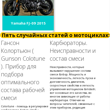
Yamaha FJ-09 2015
Пять случайных статей о мотоциклах:
Гансон
Карбюраторы.
Колортьюн (
Неисправности и
Gunson Colotune
состав смеси
). Прибор для
Неисправности, которые
вызывают нарушение состава
подбора
смеси &nbsp; Мощность и
экономичность, легкость пуска и
оптимального
долговечность двигателя,
скоростные свойства и легкость
состава рабочей
управления мотоциклом &mdash;
вот основные его качества, во
смеси
многом зависящие от работы
карбюратора. Отвечая на
вопросы читателей, связанные с
Colortune - помощь в регулировке
этим прибором, редакция
карбюратора &nbsp; Чтобы