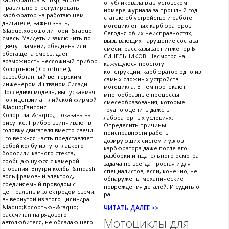
опубликовала в августовском
правильно отрегулировать
номере журнала за прошлый год
карбюратор на работающем
статью об устройстве и работе
двигателе, важно знать,
мотоциклетных карбюраторов.
&laquo;хорошо ли горит&raquo;
Сегодня об их неисправностях,
смесь. Увидеть и заключить по
вызывающих нарушение состава
цвету пламени, обеднена или
смеси, рассказывает инженер Б.
обогащена смесь, дает
СИНЕЛЬНИКОВ. Несмотря на
возможность несложный прибор
кажущуюся простоту
Колортьюн ( Colortune ),
конструкции, карбюратор одно из
разработанный венгерским
самых сложных устройств
инженером Иштваном Силади.
мотоцикла. В нем протекают
Последняя модель, выпускаемая
многообразные процессы
по лицензии английской фирмой
смесеобразования, которые
&laquo;Гансонс
трудно оценить даже в
Колорплаг&raquo;, показана на
лабораторных условиях.
рисунке. Прибор ввинчивают в
Определить причины
головку двигателя вместо свечи.
неисправности работы
Его верхняя часть представляет
дозирующих систем и узлов
собой колбу из тугоплавкого
карбюратора даже после его
боросили-катного стекла,
разборки и тщательного осмотра
сообщающуюся с камерой
задача не всегда простая и для
сгорания. Внутри колбы &mdash;
специалистов, если, конечно, не
вольфрамовый электрод,
обнаружены механические
соединяемый проводом с
повреждения деталей. И судить о
центральным электродом свечи,
ра...
вывернутой из этого цилиндра.
&laquo;Колортьюн&raquo;
ЧИТАТЬ ДАЛЕЕ >>
рассчитан на рядового
Мотоциклы для
автолюбителя, не обладающего