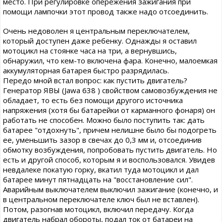
место. При регулировке опережения зажигания при
помощи лампочки этот провод также надо отсоединить.
Очень недоволен я центральным переключателем,
который доступен даже ребенку. Однажды я оставил
мотоцикл на стоянке часа на три, а вернувшись,
обнаружил, что кем-то включена фара. Конечно, малоемкая
аккумуляторная батарея быстро разрядилась.
Передо мной встал вопрос: как пустить двигатель?
Генератор ЯВЫ (Jawa 638 ) свойством самовозбуждения не
обладает, то есть без помощи другого источника
напряжения (хотя бы батарейки от карманного фонаря) он
работать не способен. Можно было поступить так: дать
батарее "отдохнуть", причем нелишне было бы подогреть
ее, уменьшить зазор в свечах до 0,3 мм и, отсоединив
обмотку возбуждения, попробовать пустить двигатель. Но
есть и другой способ, которым я и воспользовался. Увидев
невдалеке покатую горку, вкатил туда мотоцикл и дал
батарее минут пятнадцать на "восстановление сил".
Аварийным выключателем выключил зажигание (конечно, и
в центральном переключателе ключ был не вставлен).
Потом, разогнав мотоцикл, включил передачу. Когда
двигатель набрал обороты, подал ток от батареи на