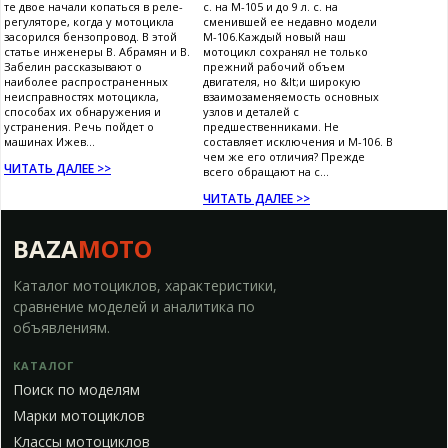
те двое начали копаться в реле-
с. на М-105 и до 9 л. с. на
регуляторе, когда у мотоцикла
сменившей ее недавно модели
засорился бензопровод. В этой
М-106.Каждый новый наш
статье инженеры В. Абрамян и В.
мотоцикл сохранял не только
Забелин рассказывают о
прежний рабочий объем
наиболее распространенных
двигателя, но &lt;и широкую
неисправностях мотоцикла,
взаимозаменяемость основных
способах их обнаружения и
узлов и деталей с
устранения. Речь пойдет о
предшественниками. Не
машинах Ижев...
составляет исключения и М-106. В
чем же его отличия? Прежде
ЧИТАТЬ ДАЛЕЕ >>
всего обращают на с...
ЧИТАТЬ ДАЛЕЕ >>
BAZA
MOTO
Каталог мотоциклов, характеристики,
сравнение моделей и аналитика по
объявлениям.
КАТАЛОГ
Поиск по моделям
Марки мотоциклов
Классы мотоциклов