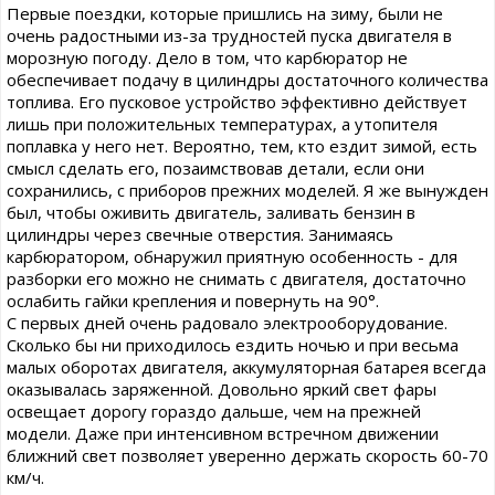
Первые поездки, которые пришлись на зиму, были не
очень радостными из-за трудностей пуска двигателя в
морозную погоду. Дело в том, что карбюратор не
обеспечивает подачу в цилиндры достаточного количества
топлива. Его пусковое устройство эффективно действует
лишь при положительных температурах, а утопителя
поплавка у него нет. Вероятно, тем, кто ездит зимой, есть
смысл сделать его, позаимствовав детали, если они
сохранились, с приборов прежних моделей. Я же вынужден
был, чтобы оживить двигатель, заливать бензин в
цилиндры через свечные отверстия. Занимаясь
карбюратором, обнаружил приятную особенность - для
разборки его можно не снимать с двигателя, достаточно
ослабить гайки крепления и повернуть на 90°.
С первых дней очень радовало электрооборудование.
Сколько бы ни приходилось ездить ночью и при весьма
малых оборотах двигателя, аккумуляторная батарея всегда
оказывалась заряженной. Довольно яркий свет фары
освещает дорогу гораздо дальше, чем на прежней
модели. Даже при интенсивном встречном движении
ближний свет позволяет уверенно держать скорость 60-70
км/ч.