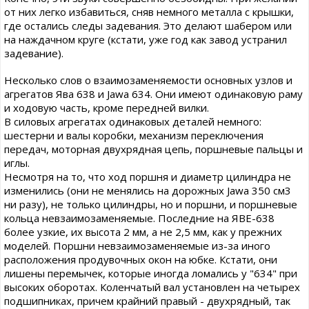
от них легко избавиться, сняв немного металла с крышки,
где остались следы задевания. Это делают шабером или
на наждачном круге (кстати, уже год как завод устранил
задевание).
Несколько слов о взаимозаменяемости основных узлов и
агрегатов Ява 638 и Jawa 634. Они имеют одинаковую раму
и ходовую часть, кроме передней вилки.
В силовых агрегатах одинаковых деталей немного:
шестерни и валы коробки, механизм переключения
передач, моторная двухрядная цепь, поршневые пальцы и
иглы.
Несмотря на то, что ход поршня и диаметр цилиндра не
изменились (они не менялись на дорожных Jawa 350 см3
ни разу), не только цилиндры, но и поршни, и поршневые
кольца невзаимозаменяемые. Последние на ЯВЕ-638
более узкие, их высота 2 мм, а не 2,5 мм, как у прежних
моделей. Поршни невзаимозаменяемые из-за иного
расположения продувочных окон на юбке. Кстати, они
лишены перемычек, которые иногда ломались у "634" при
высоких оборотах. Коленчатый вал установлен на четырех
подшипниках, причем крайний правый - двухрядный, так