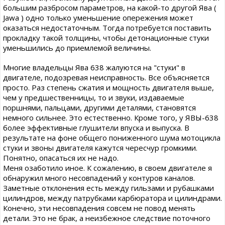
большим разбросом параметров, на какой-то другой Ява (
Jawa ) одно только уменьшение опережения может
оказаться недостаточным. Тогда потребуется поставить
прокладку такой толщины, чтобы детонационные стуки
уменьшились до приемлемой величины.
Многие владельцы Ява 638 жалуются на "стуки" в
двигателе, подозревая неисправность. Все объясняется
просто. Раз степень сжатия и мощность двигателя выше,
чем у предшественницы, то и звуки, издаваемые
поршнями, пальцами, другими деталями, становятся
немного сильнее. Это естественно. Кроме того, у ЯВЫ-638
более эффективные глушители впуска и выпуска. В
результате на фоне общего пониженного шума мотоцикла
стуки и звоны двигателя кажутся чересчур громкими.
Понятно, опасаться их не надо.
Меня озаботило иное. К сожалению, в своем двигателе я
обнаружил много несовпадений у контуров каналов.
Заметные отклонения есть между гильзами и рубашками
цилиндров, между патрубками карбюратора и цилиндрами.
Конечно, эти несовпадения совсем не повод менять
детали. Это не брак, а неизбежное следствие поточного