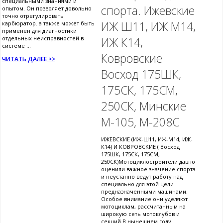
специальными знаниями и
спорта. Ижевские
опытом. Он позволяет довольно
точно отрегулировать
ИЖ Ш11, ИЖ М14,
карбюратор. а также может быть
применен для диагностики
отдельных неисправностей в
ИЖ К14,
системе ...
Ковровские
ЧИТАТЬ ДАЛЕЕ >>
Восход 175ШК,
175СК, 175СМ,
250СК, Минские
М-105, М-208С
ИЖЕВСКИЕ (ИЖ-Ш11, ИЖ-М14, ИЖ-
К14) И КОВРОВСКИЕ ( Восход
175ШК, 175СК, 175СМ,
250СК)Мотоциклостроители давно
оценили важное значение спорта
и неустанно ведут работу над
специально для этой цели
предназначенными машинами.
Особое внимание они уделяют
мотоциклам, рассчитанным на
широкую сеть мотоклубов и
секций.В нынешнем году