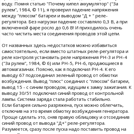
воду. Помня статью "Почему кипел аккумулятор" ("За
рулем", 1984, © 11), я проверил падение напряжения
между "плюсом" батареи и выводом "Д + " реле-
регулятора. Без нагрузки падение составляло 0,3 В, а при
включенной фаре росло до 0,6 В! И приходилось очень
часто чистить места соединения проводов этой цепи.
От названных здесь недостатков можно избавиться
самостоятельно, если вместо штатных реле-регулятора и
реле контроля установить реле напряжения РН-3 и РН-4
("За рулем", 1984, © 6) или РН-5, РН-6, продающиеся в
автомагазинах. Поясню, как я подключил РН-4. К его
выводу 67 подсоединил зеленый провод от обмотки
возбуждения. Вывод "плюс" соединил с "плюсом" батареи,
вывод 15 - с синим проводом, идущим к замку зажигания. К
выводу 30/51 подключил синий провод от контрольной
лампы. Система заряда стала работать стабильно.
Если батарея сильно разряжена, пуск можно облегчить,
отключив на это время обмотку возбуждения генератора.
Проще сделать это, сняв правую облицовку и отсоединив
синий провод от вывода "Д+" реле-регулятора.
Разумеется, сразу после пуска надо поставить провод на