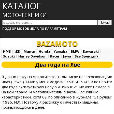
КАТАЛОГ
МОТО-ТЕХНИКИ
ПОДБОР МОТОЦИКЛА ПО ПАРАМЕТРАМ
BAZA
MOTO
ИМЗ
ИЖ
Минск
Honda
Yamaha
BMW
Kawasaki
Suzuki
Harley-Davidson
Racer
Jawa
Все бренды ▾
Все марки
Загрузка...
Два года на Яве
Я давно езжу на мотоциклах, в том числе на чехословацких
Явах ( Jawa ). Были у меня модели "360" и "634", и вот почти
два года эксплуатирую новую ЯВУ-638-5. Их уже немало в
нашей стране, и мотолюбителям знакомы основные
характеристики, хотя бы по описанию в журнале "За рулем"
(1986, N3). Поэтому я расскажу о качествах машины,
проявляющихся в деле.