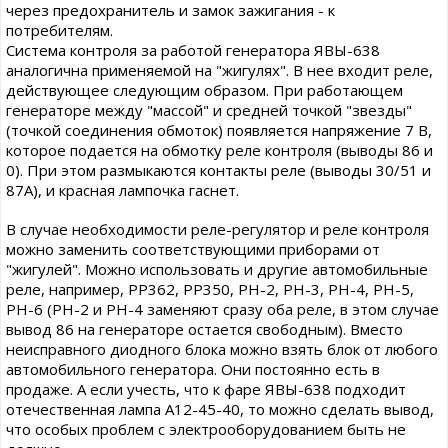
через предохранитель и замок зажигания - к
потребителям.
Система контроля за работой генератора ЯВЫ-638
аналогична применяемой на "жигулях". В нее входит реле,
действующее следующим образом. При работающем
генераторе между "массой" и средней точкой "звезды"
(точкой соединения обмоток) появляется напряжение 7 В,
которое подается на обмотку реле контроля (выводы 86 и
0). При этом размыкаются контакты реле (выводы 30/51 и
87А), и красная лампочка гаснет.
В случае необходимости реле-регулятор и реле контроля
можно заменить соответствующими приборами от
"жигулей". Можно использовать и другие автомобильные
реле, например, РР362, РР350, РН-2, РН-3, РН-4, РН-5,
РН-6 (РН-2 и РН-4 заменяют сразу оба реле, в этом случае
вывод 86 на генераторе остается свободным). Вместо
неисправного диодного блока можно взять блок от любого
автомобильного генератора. Они постоянно есть в
продаже. А если учесть, что к фаре ЯВЫ-638 подходит
отечественная лампа А12-45-40, то можно сделать вывод,
что особых проблем с электрооборудованием быть не