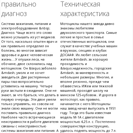
правильно
Техническая
диагноз
характеристика
Система зажигания, питания и
Мотоциклы нашего завода давно
электрооборудование &nbsp;
знакомы любителям
Диагноз. Чаще всего это слово
двухколесного транспорта. Самые
можно услышать из уст медиков.
легкие м простые в семье
От того, насколько опытен врач и
отечественных мотоциклов, они
как правильно определил он
служат в качестве учебных машин
болезнь, во многом зависит
в яружках, секциях и клубах
здоровье и даже человеческая
ДОСААФ. Их любят сельские
жизнь....У опушки леса, на
жители &mdash; за хорошую
обочине, двое склонились над
проходимость и
мотоциклом. Он &laquo;заболело
&laquo;надежность, городские
&mdash; умолк и не хочет
&mdash; за маневренность и
заводиться. Две растерянных
небольшие размеры. Многие, и
пары глаз вопросительно
вполне резонно, прежде чем
уставились на машину. Четыре
обзавестись ИЖем или тяжелой
руки застыли в ожидании. Они не
машиной, проходят школу на
знают, за что браться, что делать в
минском 125-кубовом.. И дорога в
первую очередь. Эти двое умели
мотоспорт, как правило,
только управлять, но совсем не
начинается с него.Мотоциклы
знали свою машину. Они не могли
наш завод начал выпускать в 1951
поставить правильно диагноз.
году. Тогда это была известная
Наиболее часто встречающиеся
модель М-1А с двигателем
неисправности в работе двигателя
мощностью 4,25 л. с. Постепенно
связаны с неисправностью
совершенствуя конструкцию,
системы зажигания или питания. А
удалось поднять мощность до 7 л.