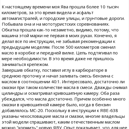
К настоящему времени моя Ява прошла более 10 тысяч
километров, за это время видела и асфальт
автомагистралей, и городские улицы, и грунтовые дороги.
Побывала она и на мототуристских соревнованиях.
Обкатка прошла как-то незаметно, видимо, потому, что
машина этой марки не первая в моих руках. Конечно, я
делал все по инструкции, не забывая рекомендации к
предыдущим моделям. После 500 километров сменил
масло в коробке и передней вилке. Цепь подтягивал по
мере необходимости. В это время даже не пришлось
заниматься крепежом.
Завершив обкатку, поставил иглу в карбюраторе в
среднюю проточку и начал заливать смесь бензина с
маслом в соотношении 40:1. Интересовало, достаточно ли
смазки при таком количестве масла в смеси. Дважды снимал
цилиндры и осматривал кривошипную камеру. Оба раза
убеждался, что масла достаточно. Причем особенно много
смазки в кривошипной камере было, когда в бензин
добавлялось МС-20. Поскольку в инструкции к ЯВЕ-638
указаны чехословацкие масла и смазки, многие владельцы
этой модели спрашивают, каким отечественным маслом
можно "кормить" новую ЯВУ. Опыт показывает, что для нее