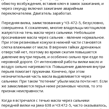
обмотку возбуждения, вставив ключ в замок зажигания, и
через секунду включил зажигание аварийным
переключателем. Двигатель заработал.
Передняя вилка, заимствованная у ЧЗ-472-5, безусловно,
совершенна. К сожалению, многие владельцы мотоциклов
жалуются на течь масла через сальники. Небольшое
просачивание масла через сальник - явление нормальное.
При этом резиновые кожухи в нижней части становятся
слегка влажными от масла. В верхних гайках дренажных
отверстий нет, поэтому во время сжатия повышается
давление внутри перьев, и особенно сильно при езде по
неровной дороге. От интенсивной работы вилки масло и
воздух сильно нагреваются. Повышение давления внутри
перьев помогает пружинам. Конечно, при этом
незначительная часть масла выдавливается через
сальники. При таком "потении" убыли масла почти нет. Если
же замасливаются перья ниже резиновых чехлов, то это
признак неисправности.
Когда я встречался с течью масла через сальники
передней вилки на Jawa 638 и ЧЗ:472-5, часто оказывалось,