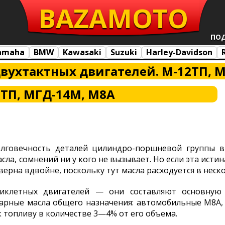
BAZA
MOTO
ПО
amaha
BMW
Kawasaki
Suzuki
Harley-Davidson
двухтактных двигателей. М-12ТП, 
ТП, МГД-14М, М8А
олговечность деталей цилиндро-поршневой группы в
ла, сомнений ни у кого не вызывает. Но если эта истин
верна вдвойне, поскольку тут масла расходуется в неск
иклетных двигателей — они составляют основную 
арные масла общего назначения: автомобильные М8А,
 топливу в количестве 3—4% от его объема.