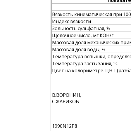
Показат
Вязкость кинематическая при 100 
Индекс вязкости
Зольность сульфатная, %
Щелочное число, мг КОН/г
Массовая доля механических при
Массовая доля воды, %
Температура вспышки, определяе
Температура застывания, °С
Цвет на колориметре. ЦНТ (разбав
B.ВОРОНИН,
C.ЖАРИКОВ
1990N12P8