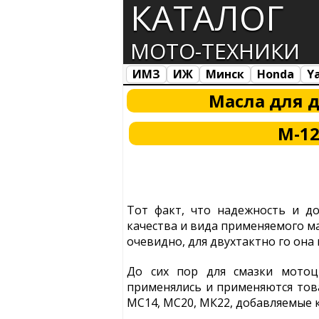
КАТАЛОГ
МОТО-ТЕХНИКИ
ИМЗ
ИЖ
Минск
Honda
Y
Все марки
Загрузка...
Масла для 
М-12
Тот факт, что надежность и д
качества и вида применяемого мас
очевидно, для двухтактно го она 
До сих пор для смазки мотоц
применялись и применяются тов
МС14, МС20, МК22, добавляемые к