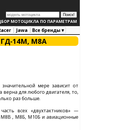
ДБОР МОТОЦИКЛА ПО ПАРАМЕТРАМ
Racer
Jawa
Все бренды ▾
МГД-14М, М8А
 значительной мере зависит от
а верна для любого двигателя, то,
олько раз больше.
часть всех «двухтактников» —
 М8В , М8Б, М10Б и авиационные