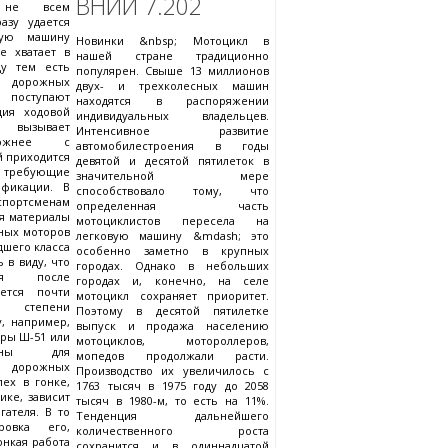
ВНИИ 7.202
 не всем
зу удается
ную машину
Новинки &nbsp; Мотоцикл в
е хватает в
нашей стране традиционно
ду тем есть
популярен. Свыше 13 миллионов
а дорожных
двух- и трехколесных машин
 поступают
находятся в распоряжении
ция ходовой
индивидуальных владельцев.
 вызывает
Интенсивное развитие
ложнее с
автомобилестроения в годы
й приходится
девятой и десятой пятилеток в
, требующие
значительной мере
ификации. В
способствовало тому, что
портсменам
определенная часть
я материалы
мотоциклистов пересела на
ных моторов
легковую машину &mdash; это
дшего класса
особенно заметно в крупных
 в виду, что
городах. Однако в небольших
ля после
городах и, конечно, на селе
ется почти
мотоцикл сохраняет приоритет.
о степени
Поэтому в десятой пятилетке
, например,
выпуск и продажа населению
ры Ш-51 или
мотоциклов, мотороллеров,
дны для
мопедов продолжали расти.
 дорожных
Производство их увеличилось с
пех в гонке,
1763 тысяч в 1975 году до 2058
ике, зависит
тысяч в 1980-м, то есть на 11%.
гателя. В то
Тенденция дальнейшего
овка его,
количественного роста
онкая работа
сохранится и в одиннадцатой