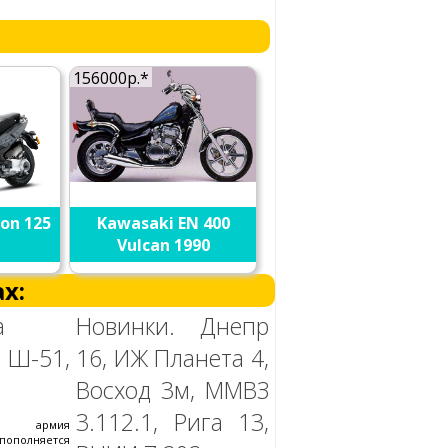
156000р.*
on 125
Kawasaki EN 400
Vulcan 1990
х:
а
Новинки. Днепр
 Ш-51,
16, ИЖ Планета 4,
Восход 3м, ММВЗ
3.112.1, Рига 13,
 армия
ополняется