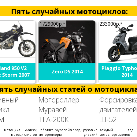
Пять случайных мотоциклов:
1729000р.*
233000р.*
land 950 V2
Piaggio Typho
Zero DS 2014
t Storm 2007
2014
ять случайных статей о мотоцикла
ивный
Мотороллер
Форсировк
икл
Муравей
двигателей
М
ТГА-200К
Ш-52
й мотоцикл &nbsp;
Работяга Муравей&nbsp;Грузовые
Каждый год
я мотоциклистов
мотороллеры тульский
мотоспортсменов п