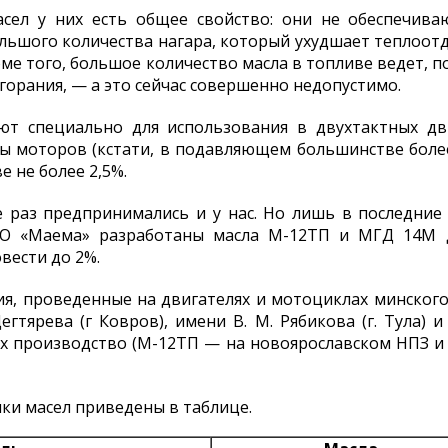
асел у них есть общее свойство: они не обеспечив
льшого количества нагара, который ухудшает теплоотд
ме того, большое количество масла в топливе ведет, 
горания, — а это сейчас совершенно недопустимо.
ют специально для использования в двухтактных дви
ы моторов (кстати, в подавляющем большинстве более
е не более 2,5%.
 раз предпринимались и у нас. Но лишь в последние
О «Маема» разработаны масла М-12ТП и МГД 14М дл
вести до 2%.
, проведенные на двигателях и мотоциклах минского
гтярева (г Ковров), имени В. М. Рябикова (г. Тула) 
 Их производство (М-12ТП — на новоярославском НПЗ 
ки масел приведены в таблице.