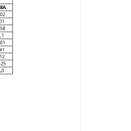
8А
,02
01
,58
,1
,01
ет
12
25
,0