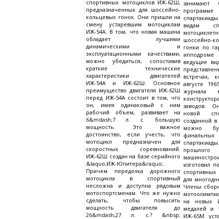
спортивных мотоциклов ИЖ-62Ш,
занимают 
предназначенных для шоссейно-
программе
кольцевых гонок. Они пришли на
спартакиа
смену устаревшим мотоциклам
видам спо
ИЖ-54А. В том, что новая машина
мотоцикле
обладает лучшими
шоссейно-
динамическими и
гонки по г
эксплуатационными качествами,
ипподроме
можно убедиться, сопоставив
ведущие ви
краткие технические
представл
характеристики двигателей
встречах, 
ИЖ-54А и ИЖ-62Ш. Основное
августе 196
преимущество двигателя ИЖ-62Ш
журнала м
перед ИЖ-54А состоит в том, что
конструкто
он, имея одинаковый с ним
заводов. О
рабочий объем, развивает на
новой спо
6&mdash;7 л. с. большую
созданной в
мощность. Это важное
можно бу
достоинство, если учесть, что
финальны
мотоцикл предназначен для
спартакиа
скоростных соревнований.
прошлого
ИЖ-62Ш создан на базе серийного
машиностр
&laquo;ИЖ-Юпитера&raquo;.
изготовил 
Причем переделка дорожного
спортивных
мотоцикла в спортивный
для многодн
несложна и доступна рядовым
Члены сбор
мотоспортсменам. Что же нужно
мотоолимпи
сделать, чтобы повысить
на новых 
мощность двигателя до
медалей и 
26&mdash;27 л. с.? &nbsp;
ИЖ-65М уст