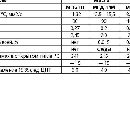
ель
Масла
М-12ТП
МГД-14М
М
°С, мм2/с
11,32
13,5—15,5
8
90
90
1
0,27
0,2
0
2,45
2,0
2
месей, %
нет
0,015
0
нет
следы
н
мая в открытом тигле, °С
241
215
2
— 15
— 15
—
ление 15:85), ед. ЦНТ
3,0
4,0
4