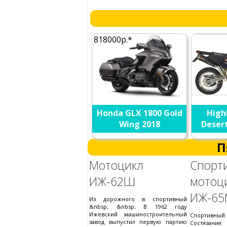
818000р.*
Honda GLX 1800 Gold
High
Wing 2018
Deser
П
Мотоцикл
Спорт
ИЖ-62Ш
мотоц
ИЖ-65
Из дорожного в спортивный
&nbsp; &nbsp; В 1962 году
Ижевский машиностроительный
Спортивны
завод выпустил первую партию
Состязани