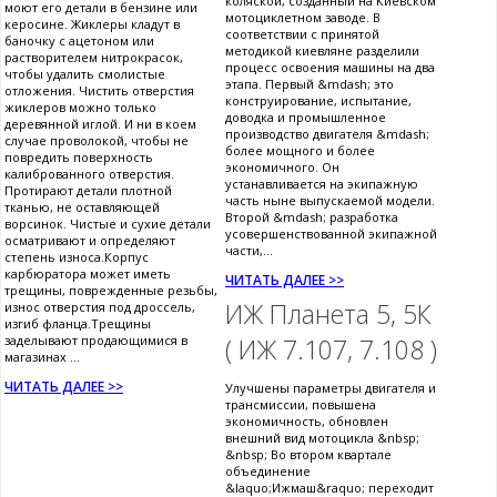
коляской, созданный на Киевском
моют его детали в бензине или
мотоциклетном заводе. В
керосине. Жиклеры кладут в
соответствии с принятой
баночку с ацетоном или
методикой киевляне разделили
растворителем нитрокрасок,
процесс освоения машины на два
чтобы удалить смолистые
этапа. Первый &mdash; это
отложения. Чистить отверстия
конструирование, испытание,
жиклеров можно только
доводка и промышленное
деревянной иглой. И ни в коем
производство двигателя &mdash;
случае проволокой, чтобы не
более мощного и более
повредить поверхность
экономичного. Он
калиброванного отверстия.
устанавливается на экипажную
Протирают детали плотной
часть ныне выпускаемой модели.
тканью, не оставляющей
Второй &mdash; разработка
ворсинок. Чистые и сухие детали
усовершенствованной экипажной
осматривают и определяют
части,...
степень износа.Корпус
карбюратора может иметь
ЧИТАТЬ ДАЛЕЕ >>
трещины, поврежденные резьбы,
ИЖ Планета 5, 5К
износ отверстия под дроссель,
изгиб фланца.Трещины
заделывают продающимися в
( ИЖ 7.107, 7.108 )
магазинах ...
ЧИТАТЬ ДАЛЕЕ >>
Улучшены параметры двигателя и
трансмиссии, повышена
экономичность, обновлен
внешний вид мотоцикла &nbsp;
&nbsp; Во втором квартале
объединение
&laquo;Ижмаш&raquo; переходит