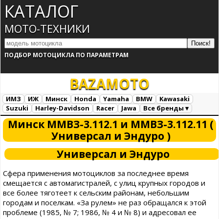
КАТАЛОГ
МОТО-ТЕХНИКИ
ПОДБОР МОТОЦИКЛА ПО ПАРАМЕТРАМ
BAZA
MOTO
ИМЗ
ИЖ
Минск
Honda
Yamaha
BMW
Kawasaki
Suzuki
Harley-Davidson
Racer
Jawa
Все бренды ▾
Все марки
Загрузка...
Минск ММВЗ-3.112.1 и ММВЗ-3.112.11 (
Универсал и Эндуро )
Универсал и Эндуро
Сфера применения мотоциклов за последнее время
смещается с автомагистралей, с улиц крупных городов и
все более тяготеет к сельским районам, небольшим
городам и поселкам. «За рулем» не раз обращался к этой
проблеме (1985, № 7; 1986, № 4 и № 8) и адресовал ее