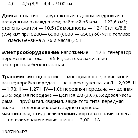
— 4,0 — 4,5 (3,9—4,4) л/100 км.
Двигатель
: тип — двухтактный, одноцилиндровый, с
воздушным охлаждением; рабочий объем — 123,6 см3;
степень сжатия — 10,5 (9); мощность — 12 (10) л. с./8,8
(7.4) кВт при 6200— 6900 (6000 — 6500) об/мин; топливо
— смесь бензина А-76 и масла (25:1).
Электрооборудование
: напряжение — 12 В; генератор
переменного тока — 65 Вт; система зажигания —
электронная бесконтактная.
Трансмиссия
: сцепление — многодисковое, в масляной
ванне; коробка передач — четырехступенчатая (I—2,925; II
—1,78; III— 1,271; IV—1,0); передняя передача —- цепная
2,75; задняя передача — цепная 2,8 (3,07). Ходовая часть:
рама — трубчатая, сварная, закрытого типа; передняя
вилка — телескопическая;, задняя подвеска —
маятниковая, с гидравлическими амортизаторами; колеса
— невзаимозаменяемые; шины — 3,00—18.
1987N04P7