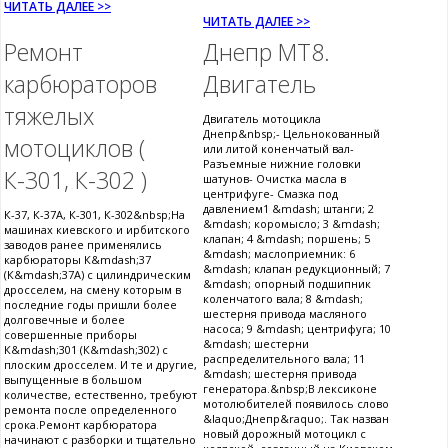
ЧИТАТЬ ДАЛЕЕ >>
ЧИТАТЬ ДАЛЕЕ >>
Ремонт
Днепр МТ8.
карбюраторов
Двигатель
тяжелых
Двигатель мотоцикла
Днепр&nbsp;- Цельнокованный
мотоциклов (
или литой коненчатый вал-
Разъемные нижние головки
К-301, К-302 )
шатунов- Очистка масла в
центрифуге- Смазка под
давлением1 &mdash; штанги; 2
К-37, К-37А, К-301, К-302&nbsp;На
&mdash; коромысло; 3 &mdash;
машинах киевского и ирбитского
клапан; 4 &mdash; поршень; 5
заводов ранее применялись
&mdash; маслоприемник: 6
карбюраторы К&mdash;37
&mdash; клапан редукционный; 7
(К&mdash;37А) с цилиндрическим
&mdash; опорный подшипник
дросселем, на смену которым в
коленчатого вала; 8 &mdash;
последние годы пришли более
шестерня привода масляного
долговечные и более
насоса; 9 &mdash; центрифуга; 10
совершенные приборы
&mdash; шестерни
К&mdash;301 (К&mdash;302) с
распределительного вала; 11
плоским дросселем. И те и другие,
&mdash; шестерня привода
выпущенные в большом
генератора.&nbsp;В лексиконе
количестве, естественно, требуют
мотолюбителей появилось слово
ремонта после определенного
&laquo;Днепр&raquo;. Так назван
срока.Ремонт карбюратора
новый дорожный мотоцикл с
начинают с разборки и тщательно