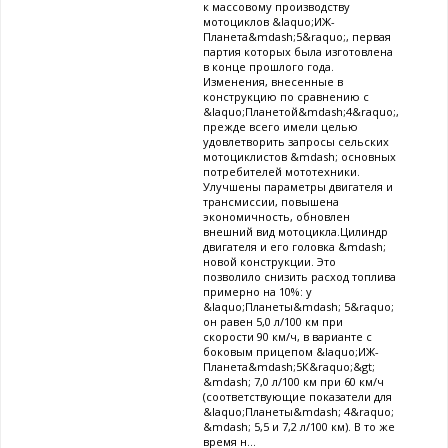
к массовому производству
мотоциклов &laquo;ИЖ-
Планета&mdash;5&raquo;, первая
партия которых была изготовлена
в конце прошлого года.
Изменения, внесенные в
конструкцию по сравнению с
&laquo;Планетой&mdash;4&raquo;,
прежде всего имели целью
удовлетворить запросы сельских
мотоциклистов &mdash; основных
потребителей мототехники.
Улучшены параметры двигателя и
трансмиссии, повышена
экономичность, обновлен
внешний вид мотоцикла.Цилиндр
двигателя и его головка &mdash;
новой конструкции. Это
позволило снизить расход топлива
примерно на 10%: у
&laquo;Планеты&mdash; 5&raquo;
он равен 5,0 л/100 км при
скорости 90 км/ч, в варианте с
боковым прицепом &laquo;ИЖ-
Планета&mdash;5К&raquo;&gt;
&mdash; 7,0 л/100 км при 60 км/ч
(соответствующие показатели для
&laquo;Планеты&mdash; 4&raquo;
&mdash; 5,5 и 7,2 л/100 км). В то же
время н...