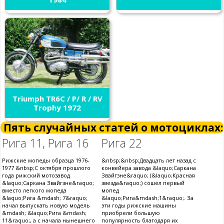
Triumph TR6C / P/ R / RV
Trophy 1972
Пять случайных статей о мотоциклах:
Рига 11, Рига 16
Рига 22
Рижские мопеды образца 1976-
&nbsp;&nbsp;Двадцать лет назад с
1977 &nbsp;С октября прошлого
конвейера завода &laquo;Саркана
года рижский мотозавод
Звайгзне&raquo; (&laquo;Красная
&laquo;Саркана Звайгзне&raquo;
звезда&raquo;) сошел первый
вместо легкого мопеда
мопед
&laquo;Рига &mdash; 7&raquo;
&laquo;Рига&mdash;1&raquo;. За
начал выпускать новую модель
эти годы рижские машины
&mdash; &laquo;Рига &mdash;
приобрели большую
11&raquo;, а с начала нынешнего
популярность благодаря их