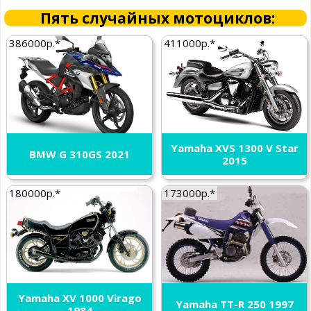
Пять случайных мотоциклов:
386000р.*
411000р.*
Yamaha XVS 1300 V Star
BMW G 310GS 2021
2015
180000р.*
173000р.*
Yamaha XV 1000 Virago
Yamaha TT-R 250 1997
1984