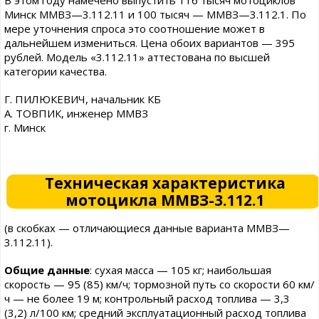
В этом году намечено выпустить 116 тысяч мотоциклов
Минск ММВЗ—3.112.11 и 100 тысяч — ММВЗ—3.112.1. По
мере уточнения спроса это соотношение может в
дальнейшем измениться. Цена обоих вариантов — 395
рублей. Модель «3.112.11» аттестована по высшей
категории качества.
Г. ПИЛЮКЕВИЧ, начальник КБ
А. ТОВПИК, инженер ММВЗ
г. Минск
Техническая характеристика
мотоцикла ММВЗ-3.112.1
(в скобках — отличающиеся данные варианта ММВЗ—
3.112.11).
Общие данные
: сухая масса — 105 кг; наибольшая
скорость — 95 (85) км/ч; тормозной путь со скорости 60 км/
ч — не более 19 м; контрольный расход топлива — 3,3
(3,2) л/100 км; средний эксплуатационный расход топлива