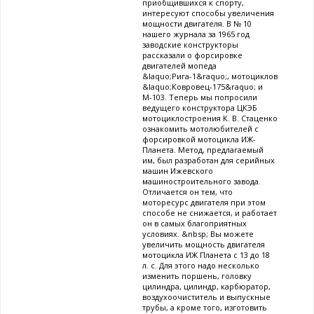
приобщившихся к спорту,
интересуют способы увеличения
мощности двигателя. В № 10
нашего журнала за 1965 год
заводские конструкторы
рассказали о форсировке
двигателей мопеда
&laquo;Рига-1&raquo;, мотоциклов
&laquo;Ковровец-175&raquo; и
М-103. Теперь мы попросили
ведущего конструктора ЦКЭБ
мотоциклостроения К. В. Стаценко
ознакомить мотолюбителей с
форсировкой мотоцикла ИЖ-
Планета. Метод, предлагаемый
им, был разработан для серийных
машин Ижевского
машиностроительного завода.
Отличается он тем, что
моторесурс двигателя при этом
способе не снижается, и работает
он в самых благоприятных
условиях. &nbsp; Вы можете
увеличить мощность двигателя
мотоцикла ИЖ Планета с 13 до 18
л. с. Для этого надо несколько
изменить поршень, головку
цилиндра, цилиндр, карбюратор,
воздухоочиститель и выпускные
трубы, а кроме того, изготовить