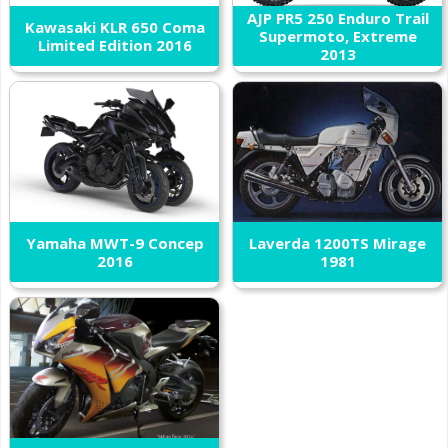
AJP PR5 250 Enduro Trail
Kawasaki KLR 650 Coma
Supermoto, Extreme
Limited Edition 2016
2013
Yamaha MWT-9 Concep
Laverda 1200TS Mirage
2016
1981