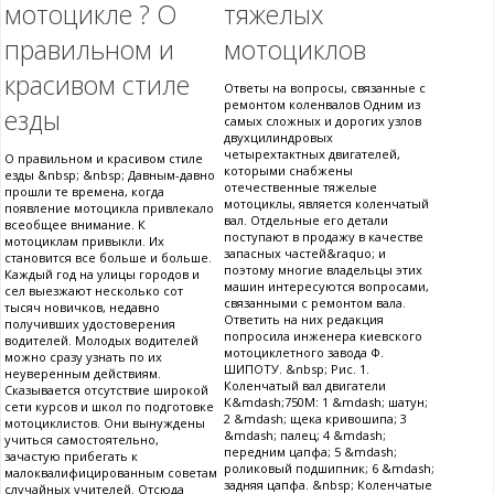
мотоцикле ? О
тяжелых
правильном и
мотоциклов
красивом стиле
Ответы на вопросы, связанные с
ремонтом коленвалов Одним из
езды
самых сложных и дорогих узлов
двухцилиндровых
четырехтактных двигателей,
О правильном и красивом стиле
которыми снабжены
езды &nbsp; &nbsp; Давным-давно
отечественные тяжелые
прошли те времена, когда
мотоциклы, является коленчатый
появление мотоцикла привлекало
вал. Отдельные его детали
всеобщее внимание. К
поступают в продажу в качестве
мотоциклам привыкли. Их
запасных частей&raquo; и
становится все больше и больше.
поэтому многие владельцы этих
Каждый год на улицы городов и
машин интересуются вопросами,
сел выезжают несколько сот
связанными с ремонтом вала.
тысяч новичков, недавно
Ответить на них редакция
получивших удостоверения
попросила инженера киевского
водителей. Молодых водителей
мотоциклетного завода Ф.
можно сразу узнать по их
ШИПОТУ. &nbsp; Рис. 1.
неуверенным действиям.
Коленчатый вал двигатели
Сказывается отсутствие широкой
К&mdash;750М: 1 &mdash; шатун;
сети курсов и школ по подготовке
2 &mdash; щека кривошипа; 3
мотоциклистов. Они вынуждены
&mdash; палец; 4 &mdash;
учиться самостоятельно,
передним цапфа; 5 &mdash;
зачастую прибегать к
роликовый подшипник; 6 &mdash;
малоквалифицированным советам
задняя цапфа. &nbsp; Коленчатые
случайных учителей. Отсюда