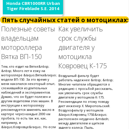
Honda CBR1000RR Urban
Tiger Fireblade S.E. 2014
Пять случайных статей о мотоциклах:
Полезные советы
Как увеличить
владельцам
срок службы
мотороллера
двигателя у
Вятка ВП-150
мотоцикла
Ковровец К-175
Тем, кто ездит на Вятке&nbsp;
&nbsp; Много лет я езжу на
мотороллере &laquo;Вятка&raquo;
Воздушный фильтр будет
модели ВП-150. За это время у
работать надежнее &nbsp; &nbsp;
меня накопился некоторый опыт,
Многие читатели обращаются о
сложившийся из длительных
редакцию с просьбой рассказать,
наблюдений и экспериментов.
как увеличить срок службы
Думаю, что он будет полезен и
двигателя у мотоцикла К-175.
другим водителям этих машин. В
Рекомендации по этому поводу
инструкции к мотороллеру
дает инженер X. Миропольский.
рекомендуется заменять масло в
Воздухофильтр у мотоцикла
картере через каждые 2000 км
&laquo;Ковровец-175Б&raquo;
пробега, то есть так же, как,
расположен неудачно &mdash;
например, в
между двигателем и щитком
&laquo;Ковровце&raquo;. Но если
заднего колеса. Пыль,