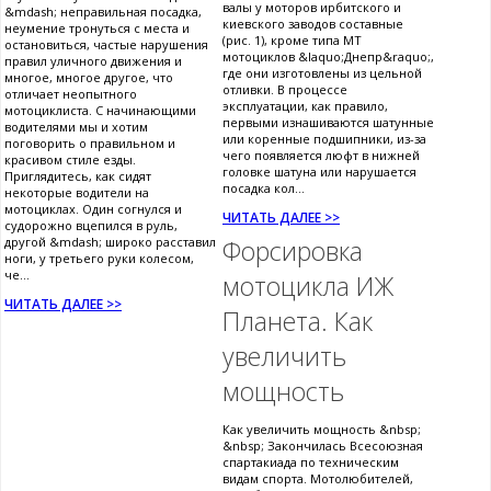
валы у моторов ирбитского и
&mdash; неправильная посадка,
киевского заводов составные
неумение тронуться с места и
(рис. 1), кроме типа МТ
остановиться, частые нарушения
мотоциклов &laquo;Днепр&raquo;,
правил уличного движения и
где они изготовлены из цельной
многое, многое другое, что
отливки. В процессе
отличает неопытного
эксплуатации, как правило,
мотоциклиста. С начинающими
первыми изнашиваются шатунные
водителями мы и хотим
или коренные подшипники, из-за
поговорить о правильном и
чего появляется люфт в нижней
красивом стиле езды.
головке шатуна или нарушается
Приглядитесь, как сидят
посадка кол...
некоторые водители на
мотоциклах. Один согнулся и
ЧИТАТЬ ДАЛЕЕ >>
судорожно вцепился в руль,
другой &mdash; широко расставил
Форсировка
ноги, у третьего руки колесом,
че...
мотоцикла ИЖ
ЧИТАТЬ ДАЛЕЕ >>
Планета. Как
увеличить
мощность
Как увеличить мощность &nbsp;
&nbsp; Закончилась Всесоюзная
спартакиада по техническим
видам спорта. Мотолюбителей,