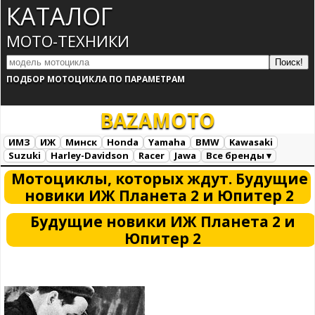
КАТАЛОГ
МОТО-ТЕХНИКИ
ПОДБОР МОТОЦИКЛА ПО ПАРАМЕТРАМ
BAZA
MOTO
ИМЗ
ИЖ
Минск
Honda
Yamaha
BMW
Kawasaki
Suzuki
Harley-Davidson
Racer
Jawa
Все бренды ▾
Все марки
Загрузка...
Мотоциклы, которых ждут. Будущие
новики ИЖ Планета 2 и Юпитер 2
Будущие новики ИЖ Планета 2 и
Юпитер 2