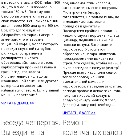
в мотоцикле масла 600&mdash;800
поднимаемая этим колесом,
см3, то в &laquo;Вятке&raquo;
засасывается вместе с воздухом.
только 130 см3. Поэтому оно
Фильтр очень быстро
быстро загрязняется и теряет
загрязняется; не только пыль, но
свои качества. Есть смысл менять
и мелкие частицы земли
автол через 1000 или даже 500 км.
попадают в двигатель.
Все, кто долго ездит на
Последствия крайне неприятны:
&laquo;Вятке&raquo;, наверно,
недолго служат поршень, кольца,
замечали, что отверстие
цилиндр, подшипник нижней
защитной муфты, через которую
головки шатуна. Загрязняется
проходит впускной патрубок
карбюратор. Ускоряется
цилиндра, со временем
образование нагара. Двигатель
расширяется и через
преждевременно выходит из
образовавшийся зазор в отсек
строя. Что сделать, чтобы меньше
карбюратора проникает пыль и
пыли попадало в воздухофильтр?
грязь с заднего колеса.
Прежде всего надо, сняв седло,
Уплотнительное кольцо из
топливопровод, крышки
изоляционной ленты или другого
смесительной камеры и
материала поможет вам
карбюратора, переднее закрытие,
избавиться от этого. Если у вашей
разведя правое и левое закрытия,
машины перегорит б...
получить хороший доступ к
воздухофильтру. &nbsp; &nbsp;
ЧИТАТЬ ДАЛЕЕ >>
Далее (см. рисунок) необход...
ЧИТАТЬ ДАЛЕЕ >>
Беседа четвертая.
Ремонт
Вы ездите на
коленчатых валов