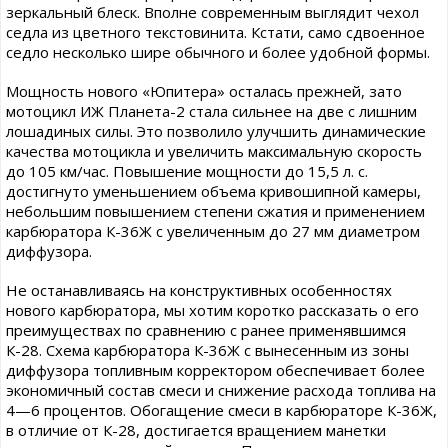
зеркальный блеск. Вполне современным выглядит чехол
седла из цветного текстовинита. Кстати, само сдвоенное
седло несколько шире обычного и более удобной формы.
Мощность нового «Юпитера» осталась прежней, зато
мотоцикл ИЖ Планета-2 стала сильнее на две с лишним
лошадиных силы. Это позволило улучшить динамические
качества мотоцикла и увеличить максимальную скорость
до 105 км/час. Повышение мощности до 15,5 л. с.
достигнуто уменьшением объема кривошипной камеры,
небольшим повышением степени сжатия и применением
карбюратора К-36Ж с увеличенным до 27 мм диаметром
диффузора.
Не останавливаясь на конструктивных особенностях
нового карбюратора, мы хотим коротко рассказать о его
преимуществах по сравнению с ранее применявшимся
К-28. Схема карбюратора К-36Ж с вынесенным из зоны
диффузора топливным корректором обеспечивает более
экономичный состав смеси и снижение расхода топлива на
4—6 процентов. Обогащение смеси в карбюраторе К-36Ж,
в отличие от К-28, достигается вращением манетки