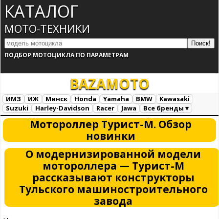
КАТАЛОГ
МОТО-ТЕХНИКИ
ПОДБОР МОТОЦИКЛА ПО ПАРАМЕТРАМ
BAZA
MOTO
ИМЗ
ИЖ
Минск
Honda
Yamaha
BMW
Kawasaki
Suzuki
Harley-Davidson
Racer
Jawa
Все бренды ▾
Все марки
Загрузка...
Мотороллер Турист-М. Обзор
новинки
О модернизированной модели
мотороллера — Турист-М
рассказывают конструкторы
Тульского машиностроительного
завода