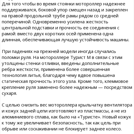
Для того чтобы во время стоянки мотороллер надежнее
поддерживался, боковой упор смещен назад и закреплен
на правой продольной трубе рамы рядом со средней
поперечиной. Одновременно усилена жесткость
центральной подставки и прочность ее соединения с
рамой: вместо двух коротких осей применена одна
длинная, обеспечивающая лучшую устойчивость машины.
При падениях на прежней модели иногда случались
поломки руля. На мотороллере Турист М в связи с этим
утолщены стенки отливки, введены дополнительные
ребра жесткости, применена более совершенная
технология литья, благодаря чему вдвое повышена
статическая прочность этого узла. Кроме того, клеммовое
крепление руля заменено более надежным — посредством
сухаря.
С целью снизить вес мотороллера крыльчатку вентилятора
и кожух задней цепи изготовляют из пластмассы, а не из
алюминиевого сплава, как было на «Туристе». Новый кожух
к тому же увеличивает безопасность, так как цель при
обрыве или соскакивании не блокирует заднее колесо.