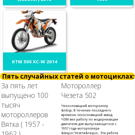
KTM 500 XC-W 2014
Пять случайных статей о мотоциклах:
За пять лет
Мотороллер
выпущено 100
Чезета 502
тысяч
Чехословацкий мотороллер
&nbsp; В течение последнего
мотороллеров
времени чехословацкий завод
ЧЗМ вел работу по модернизации
Вятка ( 1957 -
двигателя для выпускающегося с
1957 года мотороллера
1962 )
&laquo;Чезета&raquo;. Эта работа