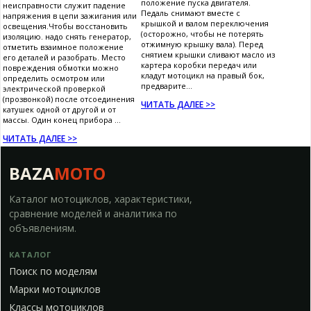
положение пуска двигателя.
неисправности служит падение
Педаль снимают вместе с
напряжения в цепи зажигания или
крышкой и валом переключения
освещения.Чтобы восстановить
(осторожно, чтобы не потерять
изоляцию. надо снять генератор,
отжимную крышку вала). Перед
отметить взаимное положение
снятием крышки сливают масло из
его деталей и разобрать. Место
картера коробки передач или
повреждения обмотки можно
кладут мотоцикл на правый бок,
определить осмотром или
предварите...
электрической проверкой
(прозвонкой) после отсоединения
ЧИТАТЬ ДАЛЕЕ >>
катушек одной от другой и от
массы. Один конец прибора ...
ЧИТАТЬ ДАЛЕЕ >>
BAZA
MOTO
Каталог мотоциклов, характеристики,
сравнение моделей и аналитика по
объявлениям.
КАТАЛОГ
Поиск по моделям
Марки мотоциклов
Классы мотоциклов