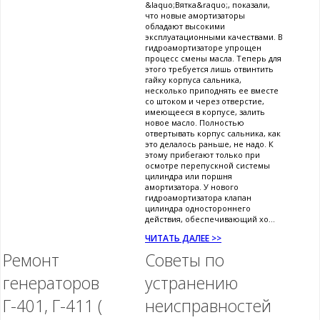
&laquo;Вятка&raquo;, показали,
что новые амортизаторы
обладают высокими
эксплуатационными качествами. В
гидроамортизаторе упрощен
процесс смены масла. Теперь для
этого требуется лишь отвинтить
гайку корпуса сальника,
несколько приподнять ее вместе
со штоком и через отверстие,
имеющееся в корпусе, залить
новое масло. Полностью
отвертывать корпус сальника, как
это делалось раньше, не надо. К
этому прибегают только при
осмотре перепускной системы
цилиндра или поршня
амортизатора. У нового
гидроамортизатора клапан
цилиндра одностороннего
действия, обеспечивающий хо...
ЧИТАТЬ ДАЛЕЕ >>
Ремонт
Советы по
генераторов
устранению
Г-401, Г-411 (
неисправностей