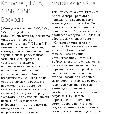
Ковровец 175А,
мотоциклов Ява
175Б, 175В,
Тем, кто ездит на мотоциклах Ява
&nbsp; &nbsp; В редакцию
Восход )
приходит множество писем от
владельцев мотоцикла Ява. Они
просят советов по устранению
( Мотоциклы Ковровец 175А, 175Б,
неисправностей, появляющихся в
175В, Восход )Многие
процессе эксплуатации. Редакция
мотоциклисты в тех случаях, когда
обратилась к специалистам и
отказывает генератор
публикует их ответы на эти
переменного тока Г-401 или Г-411.
вопросы. Рассказывает механик
заменяют его новым, полагая, что
московской мастерской
самому устранить неисправность
гарантийного ремонта
трудно. Однако, рассматривая
мотоциклов Ява и Чезет В. Т.
замененные генераторы, я
БОЙКО. &nbsp; О неисправностях
установил, что около 80
механизма сцепления, коробки
процентов из них вышли из строя
передач и кик-стертера Механизм
по очень простой и легко
сцепления. Если правильно
устранимой причине &mdash;
отрегулированное сцепление
вследствие замыкания одной из
включается не плавно, а рывками,
обмоток катушек на массу. Это
то для установления дефекта
происходит в том месте, где
необходимо сцепление
катушка прижимается к статору
разобрать. Прежде всего снимают
язычком (см. рисунок). В процессе
левую крышку. Педаль
эксплуатации обмотка становится
переключения перед этим
подвижной (из-за нагрева,
демонтировать не нужно: ее
вибрации и т. п.), отчего изоляция
следует установить в положение
между ней и язычком
для переключения передач, а не в
повреждается. Признаком