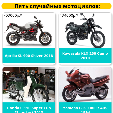
Пять случайных мотоциклов:
703000р.*
434000р.*
Kawasaki KLX 250 Camo
Aprilia SL 900 Shiver 2018
2018
Honda C 110 Super Cub
Yamaha GTS 1000 / ABS
(Scooter) 2013
1994