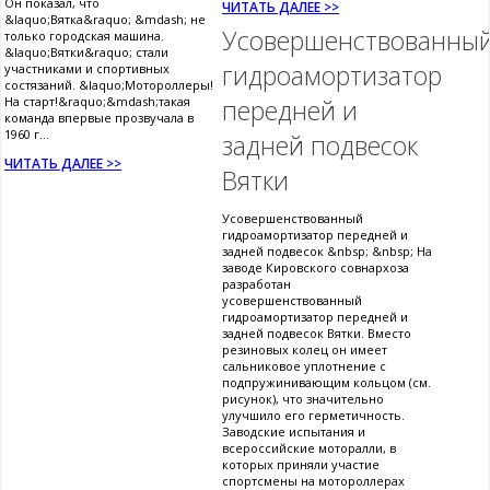
Он показал, что
ЧИТАТЬ ДАЛЕЕ >>
&laquo;Вятка&raquo; &mdash; не
Усовершенствованны
только городская машина.
&laquo;Вятки&raquo; стали
гидроамортизатор
участниками и спортивных
состязаний. &laquo;Мотороллеры!
На старт!&raquo;&mdash;такая
передней и
команда впервые прозвучала в
1960 г...
задней подвесок
ЧИТАТЬ ДАЛЕЕ >>
Вятки
Усовершенствованный
гидроамортизатор передней и
задней подвесок &nbsp; &nbsp; На
заводе Кировского совнархоза
разработан
усовершенствованный
гидроамортизатор передней и
задней подвесок Вятки. Вместо
резиновых колец он имеет
сальниковое уплотнение с
подпружинивающим кольцом (см.
рисунок), что значительно
улучшило его герметичность.
Заводские испытания и
всероссийские моторалли, в
которых приняли участие
спортсмены на мотороллерах