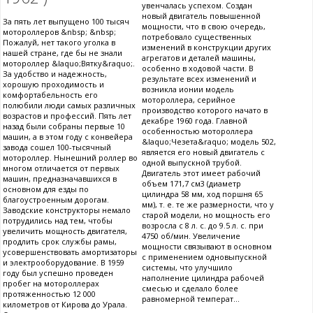
увенчалась успехом. Создан
новый двигатель повышенной
За пять лет выпущено 100 тысяч
мощности, что в свою очередь,
мотороллеров &nbsp; &nbsp;
потребовало существенных
Пожалуй, нет такого уголка в
изменений в конструкции других
нашей стране, где бы не знали
агрегатов и деталей машины,
мотороллер &laquo;Вятку&raquo;.
особенно в ходовой части. В
За удобство и надежность,
результате всех изменений и
хорошую проходимость и
возникла ионии модель
комфортабельность его
мотороллера, серийное
полюбили люди самых различных
производство которого начато в
возрастов и профессий. Пять лет
декабре 1960 года. Главной
назад были собраны первые 10
особенностью мотороллера
машин, а в этом году с конвейера
&laquo;Чезета&raquo; модель 502,
завода сошел 100-тысячный
является его новый двигатель с
мотороллер. Нынешний роллер во
одной выпускной трубой.
многом отличается от первых
Двигатель этот имеет рабочий
машин, предназначавшихся в
объем 171,7 см3 (диаметр
основном для езды по
цилиндра 58 мм, ход поршня 65
благоустроенным дорогам.
мм), т. е. те же размерности, что у
Заводские конструкторы немало
старой модели, но мощность его
потрудились над тем, чтобы
возросла с 8 л. с. до 9.5 л. с. при
увеличить мощность двигателя,
4750 об/мин. Увеличение
продлить срок службы рамы,
мощности связывают в основном
усовершенствовать амортизаторы
с применением одновыпускной
и электрооборудование. В 1959
системы, что улучшило
году был успешно проведен
наполнение цилиндра рабочей
пробег на мотороллерах
смесью и сделало более
протяженностью 12 000
равномерной температ...
километров от Кирова до Урала.