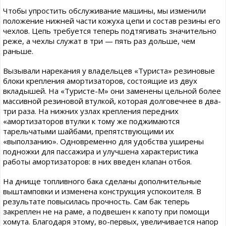
Чтобы упростить обслуживание машины, мы изменили
положение нижней части кожуха цепи и состав резины его
чехлов. Цепь требуется теперь подтягивать значительно
реже, а чехлы служат в три — пять раз дольше, чем
раньше.
Вызывали нарекания у владельцев «Туриста» резиновые
блоки крепления амортизаторов, состоящие из двух
вкладышей. На «Туристе-М» они заменены цельной более
массивной резиновой втулкой, которая долговечнее в два-
три раза. На нижних узлах крепления передних
«амортизаторов втулки к тому же поджимаются
тарельчатыми шайбами, препятствующими их
«выползанию». Одновременно для удобства уширены
подножки для пассажира и улучшена характеристика
работы амортизаторов: в них введен клапан отбоя.
На днище топливного бака сделаны дополнительные
выштамповки и изменена конструкция успокоителя. В
результате повысилась прочность. Сам бак теперь
закреплен не на раме, а подвешен к капоту при помощи
хомута. Благодаря этому, во-первых, увеличивается напор