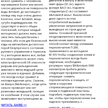
двигателя в минуту и включении
можно сравнить с человеком,
ламп фары (32 св.), заднего
научившимся более или менее
фонаря &lt;3 св.), подсвета
сносно держаться на поверхности
спидометра (2 св.) составляет
воды &mdash; до настоящего
6&mdash;8 вольт. Выключение
пловца ему еще очень далеко.
даже одного из этих
Конечно, опыт &mdash; вещь
потребителей вызывает
сугубо индивидуальная. Но
увеличение напряжения в цепи,
существует и много общих
выводящее из строя другие
положений, которые каждый
лампы. Основной причиной
мотоциклист должен знать как
неодновременного включения и
свои пять пальцев.Начнем с
выключения ламп является
техники, ибо если для безопасной
плохой контакт между клеммами
езды на автомобиле достаточно
переключателя П-200,
порой безупречного состояния
применяемого на мотоцикле
рулевого управления и тормозов,
М-105.Чтобы соединение клемм в
то у мотоцикла важно все, любая
переключателе всегда было
его неисправность может стать
надежным, необходимо
катастрофической.Об опасности
регулярно через 500&mdash;1000
разрыва или разъединения
километров пробега делать
замкового звена ведущей цепи
следующие профилактические
уже писали в журнале. Добавим,
операции: снимать
что иногда кожух срывает и
переключатель и очищать от
неповрежденная цепь. Скажем,
грязи и коррозии
на &laquo;Яве&raquo;, когда цепь
соприкасающиеся поверхности
сильно провисает или нет
клемм и подвижной пластины;
резиновых вкладышей, гасящих
подгибать подвижную пластину
ее колебания. В этом случае она
так, чтобы при переключении она
захватывает выступающими за...
надежно прижималась к...
ЧИТАТЬ ДАЛЕЕ >>