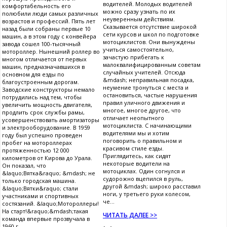
водителей. Молодых водителей
комфортабельность его
можно сразу узнать по их
полюбили люди самых различных
неуверенным действиям.
возрастов и профессий. Пять лет
Сказывается отсутствие широкой
назад были собраны первые 10
сети курсов и школ по подготовке
машин, а в этом году с конвейера
мотоциклистов. Они вынуждены
завода сошел 100-тысячный
учиться самостоятельно,
мотороллер. Нынешний роллер во
зачастую прибегать к
многом отличается от первых
малоквалифицированным советам
машин, предназначавшихся в
случайных учителей. Отсюда
основном для езды по
&mdash; неправильная посадка,
благоустроенным дорогам.
неумение тронуться с места и
Заводские конструкторы немало
остановиться, частые нарушения
потрудились над тем, чтобы
правил уличного движения и
увеличить мощность двигателя,
многое, многое другое, что
продлить срок службы рамы,
отличает неопытного
усовершенствовать амортизаторы
мотоциклиста. С начинающими
и электрооборудование. В 1959
водителями мы и хотим
году был успешно проведен
поговорить о правильном и
пробег на мотороллерах
красивом стиле езды.
протяженностью 12 000
Приглядитесь, как сидят
километров от Кирова до Урала.
некоторые водители на
Он показал, что
мотоциклах. Один согнулся и
&laquo;Вятка&raquo; &mdash; не
судорожно вцепился в руль,
только городская машина.
другой &mdash; широко расставил
&laquo;Вятки&raquo; стали
ноги, у третьего руки колесом,
участниками и спортивных
че...
состязаний. &laquo;Мотороллеры!
На старт!&raquo;&mdash;такая
ЧИТАТЬ ДАЛЕЕ >>
команда впервые прозвучала в
1960 г...