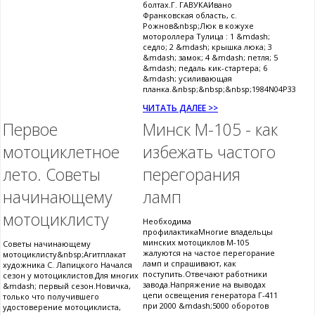
болтах.Г. ГАВУКАИвано
Франковская область, с.
Рожнов&nbsp;Люк в кожухе
мотороллера Тулица : 1 &mdash;
седло; 2 &mdash; крышка люка; 3
&mdash; замок; 4 &mdash; петля; 5
&mdash; педаль кик-стартера; 6
&mdash; усиливающая
планка.&nbsp;&nbsp;&nbsp;1984N04P33
ЧИТАТЬ ДАЛЕЕ >>
Первое
Минск М-105 - как
мотоциклетное
избежать частого
лето. Советы
перегорания
начинающему
ламп
мотоциклисту
Необходима
профилактикаМногие владельцы
минских мотоциклов М-105
Советы начинающему
жалуются на частое перегорание
мотоциклисту&nbsp;Агитплакат
ламп и спрашивают, как
художника С. Лапицкого Начался
поступить.Отвечают работники
сезон у мотоциклистов.Для многих
завода.Напряжение на выводах
&mdash; первый сезон.Новичка,
цепи освещения генератора Г-411
только что получившего
при 2000 &mdash;5000 оборотов
удостоверение мотоциклиста,