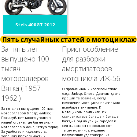
Stels 400GT 2012
Пять случайных статей о мотоциклах:
За пять лет
Приспособление
выпущено 100
для разборки
тысяч
амортизаторов
мотороллеров
мотоцикла ИЖ-56
Вятка ( 1957 -
О правильном и красивом стиле
езды &nbsp; &nbsp; Давным-давно
1962 )
прошли те времена, когда
появление мотоцикла привлекало
всеобщее внимание. К
За пять лет выпущено 100 тысяч
мотоциклам привыкли. Их
мотороллеров &nbsp; &nbsp;
становится все больше и больше.
Пожалуй, нет такого уголка в
Каждый год на улицы городов и
нашей стране, где бы не знали
сел выезжают несколько сот
мотороллер &laquo;Вятку&raquo;.
тысяч новичков, недавно
За удобство и надежность,
получивших удостоверения
хорошую проходимость и