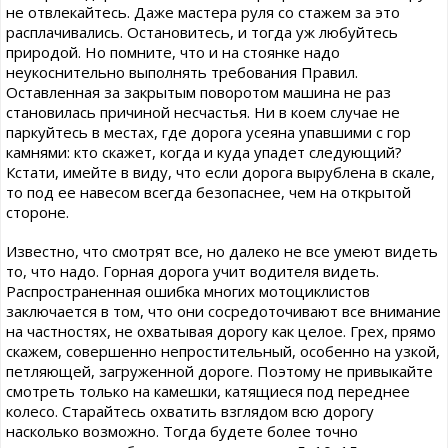
не отвлекайтесь. Даже мастера руля со стажем за это
расплачивались. Остановитесь, и тогда уж любуйтесь
природой. Но помните, что и на стоянке надо
неукоснительно выполнять требования Правил.
Оставленная за закрытым поворотом машина не раз
становилась причиной несчастья. Ни в коем случае не
паркуйтесь в местах, где дорога усеяна упавшими с гор
камнями: кто скажет, когда и куда упадет следующий?
Кстати, имейте в виду, что если дорога вырублена в скале,
то под ее навесом всегда безопаснее, чем на открытой
стороне.
Известно, что смотрят все, но далеко не все умеют видеть
то, что надо. Горная дорога учит водителя видеть.
Распространенная ошибка многих мотоциклистов
заключается в том, что они сосредоточивают все внимание
на частностях, не охватывая дорогу как целое. Грех, прямо
скажем, совершенно непростительный, особенно на узкой,
петляющей, загруженной дороге. Поэтому не привыкайте
смотреть только на камешки, катящиеся под переднее
колесо. Старайтесь охватить взглядом всю дорогу
насколько возможно. Тогда будете более точно