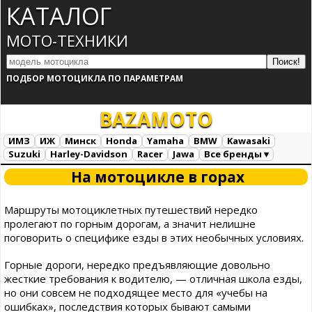
КАТАЛОГ
МОТО-ТЕХНИКИ
ПОДБОР МОТОЦИКЛА ПО ПАРАМЕТРАМ
BAZA
MOTO
ИМЗ
ИЖ
Минск
Honda
Yamaha
BMW
Kawasaki
Suzuki
Harley-Davidson
Racer
Jawa
Все бренды ▾
Все марки
Загрузка...
На мотоцикле в горах
Маршруты мотоциклетных путешествий нередко
пролегают по горным дорогам, а значит нелишне
поговорить о специфике езды в этих необычных условиях.
Горные дороги, нередко предъявляющие довольно
жесткие требования к водителю, — отличная школа езды,
но они совсем не подходящее место для «учебы на
ошибках», последствия которых бывают самыми