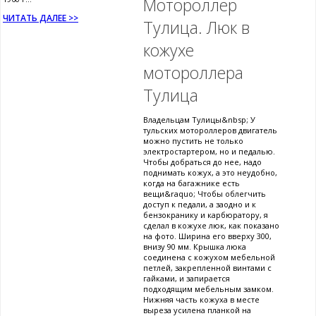
Мотороллер
ЧИТАТЬ ДАЛЕЕ >>
Тулица. Люк в
кожухе
мотороллера
Тулица
Владельцам Тулицы&nbsp; У
тульских мотороллеров двигатель
можно пустить не только
электростартером, но и педалью.
Чтобы добраться до нее, надо
поднимать кожух, а это неудобно,
когда на багажнике есть
вещи&raquo; Чтобы облегчить
доступ к педали, а заодно и к
бензокранику и карбюратору, я
сделал в кожухе люк, как показано
на фото. Ширина его вверху 300,
внизу 90 мм. Крышка люка
соединена с кожухом мебельной
петлей, закрепленной винтами с
гайками, и запирается
подходящим мебельным замком.
Нижняя часть кожуха в месте
выреза усилена планкой на