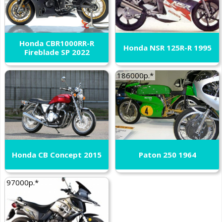
Honda CBR1000RR-R
Honda NSR 125R-R 1995
Fireblade SP 2022
186000р.*
Honda CB Concept 2015
Paton 250 1964
97000р.*