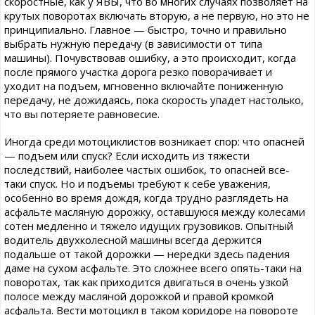
скоростные, как у ЯВЫ, что во многих случаях позволяет на
крутых поворотах включать вторую, а не первую, но это не
принципиально. Главное — быстро, точно и правильно
выбрать нужную передачу (в зависимости от типа
машины). Почувствовав ошибку, а это происходит, когда
после прямого участка дорога резко поворачивает и
уходит на подъем, мгновенно включайте пониженную
передачу, не дожидаясь, пока скорость упадет настолько,
что вы потеряете равновесие.
Иногда среди мотоциклистов возникает спор: что опасней
— подъем или спуск? Если исходить из тяжести
последствий, наиболее частых ошибок, то опасней все-
таки спуск. Но и подъемы требуют к себе уважения,
особенно во время дождя, когда трудно разглядеть на
асфальте масляную дорожку, оставшуюся между колесами
сотен медленно и тяжело идущих грузовиков. Опытный
водитель двухколесной машины всегда держится
подальше от такой дорожки — нередки здесь падения
даме на сухом асфальте. Это сложнее всего опять-таки на
поворотах, так как приходится двигаться в очень узкой
полосе между масляной дорожкой и правой кромкой
асфальта. Вести мотоцикл в таком коридоре на повороте