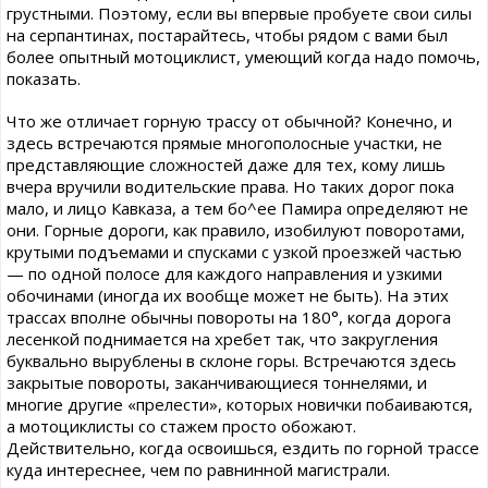
грустными. Поэтому, если вы впервые пробуете свои силы
на серпантинах, постарайтесь, чтобы рядом с вами был
более опытный мотоциклист, умеющий когда надо помочь,
показать.
Что же отличает горную трассу от обычной? Конечно, и
здесь встречаются прямые многополосные участки, не
представляющие сложностей даже для тех, кому лишь
вчера вручили водительские права. Но таких дорог пока
мало, и лицо Кавказа, а тем бо^ее Памира определяют не
они. Горные дороги, как правило, изобилуют поворотами,
крутыми подъемами и спусками с узкой проезжей частью
— по одной полосе для каждого направления и узкими
обочинами (иногда их вообще может не быть). На этих
трассах вполне обычны повороты на 180°, когда дорога
лесенкой поднимается на хребет так, что закругления
буквально вырублены в склоне горы. Встречаются здесь
закрытые повороты, заканчивающиеся тоннелями, и
многие другие «прелести», которых новички побаиваются,
а мотоциклисты со стажем просто обожают.
Действительно, когда освоишься, ездить по горной трассе
куда интереснее, чем по равнинной магистрали.