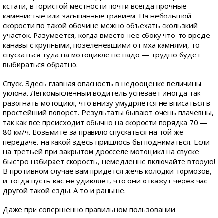
кстати, в гористой местности почти всегда прочные —
каменистые или засыпанные гравием. На небольшой
скорости по такой обочине можно объехать скользкий
участок. Разумеется, когда вместо нее сбоку что-то вроде
канавы с крупными, позеленевшими от мха камнями, то
спускаться туда на мотоцикле не надо — трудно будет
выбираться обратно.
Спуск. Здесь главная опасность в недооценке величины
уклона. Легкомысленный водитель успевает иногда так
разогнать мотоцикл, что внизу умудряется не вписаться в
простейший поворот. Результаты бывают очень плачевны,
так как все происходит обычно на скорости порядка 70 —
80 км/ч. Возьмите за правило спускаться на той же
передаче, на какой здесь пришлось бы подниматься. Если
на третьей при закрытом дросселе мотоцикл на спуске
быстро набирает скорость, немедленно включайте вторую!
В противном случае вам придется жечь колодки тормозов,
и тогда пусть вас не удивляет, что они откажут через час-
другой такой езды. А то и раньше.
Даже при совершенно правильном пользовании