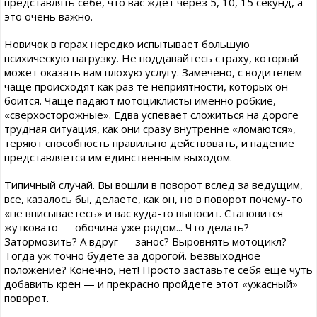
представлять себе, что вас ждет через 5, 10, 15 секунд, а
это очень важно.
Новичок в горах нередко испытывает большую
психическую нагрузку. Не поддавайтесь страху, который
может оказать вам плохую услугу. Замечено, с водителем
чаще происходят как раз те неприятности, которых он
боится. Чаще падают мотоциклисты именно робкие,
«сверхосторожные». Едва успевает сложиться на дороге
трудная ситуация, как они сразу внутренне «ломаются»,
теряют способность правильно действовать, и падение
представляется им единственным выходом.
Типичный случай. Вы вошли в поворот вслед за ведущим,
все, казалось бы, делаете, как он, но в поворот почему-то
«не вписываетесь» и вас куда-то выносит. Становится
жутковато — обочина уже рядом... Что делать?
Затормозить? А вдруг — занос? Выровнять мотоцикл?
Тогда уж точно будете за дорогой. Безвыходное
положение? Конечно, нет! Просто заставьте себя еще чуть
добавить крен — и прекрасно пройдете этот «ужасный»
поворот.