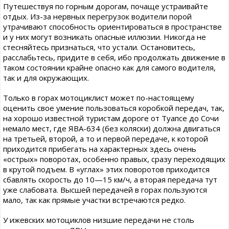
Путешествуя по горным дорогам, почаще устраивайте
отдых. Из-за нервных перегрузок водители порой
утрачивают способность ориентироваться в пространстве
и у них могут возникать опасные иллюзии. Никогда не
стесняйтесь признаться, что устали. Остановитесь,
расслабьтесь, придите в себя, ибо продолжать движение в
таком состоянии крайне опасно как для самого водителя,
так и для окружающих.
Только в горах мотоциклист может по-настоящему
оценить свое умение пользоваться коробкой передач, так,
на хорошо известной туристам дороге от Туапсе до Сочи
немало мест, где ЯВА-634 (без коляски) должна двигаться
на третьей, второй, а то и первой передаче, к которой
приходится прибегать на характерных здесь очень
«острых» поворотах, особенно правых, сразу переходящих
в крутой подъем. В «углах» этих поворотов приходится
сбавлять скорость до 10—15 км/ч, а вторая передача тут
уже слабовата. Высшей передачей в горах пользуются
мало, так как прямые участки встречаются редко.
У ижевских мотоциклов низшие передачи не столь