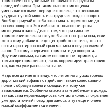
тормозами на спуске заметно сжимаются пружины
передней вилки. При таком «клевке» мотоцикла
уменьшается вылет переднего колеса, что несколько
ухудшает устойчивость и затрудняет вход в поворот.
Вообще приучайте себя заканчивать торможение до
начала поворота. Это избавит от опасности срыва
мотоцикла в занос. Дело в том, что при сильном
торможении колеса и так уже бывают на грани юза, если
же к этому добавить еще центробежные силы, то это
почти гарантированный срыв машины в неуправляемый
занос. Поэтому энергично тормозите до поворота.
Другими словами, на самом повороте не тормозят, а
только притормаживают, лишь корректируя траекторию
так, как мы уже рассказали выше.
Надо всегда иметь в виду, что летом на спусках горных
дорог мягкий асфальт от действия тысяч колес сильно
ползет, образуя волны и складки, и к тому •же
замасливается. Особенно опасна эта «гребенка» в дождь,
так как сама неравномерность контакта колес с покрытием
уже достаточный повод для заноса, а тут еще и очень
низкий коэффициент сцепления.