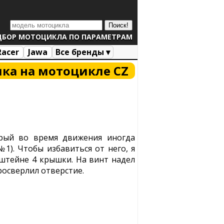
ДБОР МОТОЦИКЛА ПО ПАРАМЕТРАМ
Racer
Jawa
Все бренды ▾
ка на мотоцикле CZ
орый во время движения иногда
1). Чтобы избавиться от него, я
нштейне 4 крышки. На винт надел
росверлил отверстие.