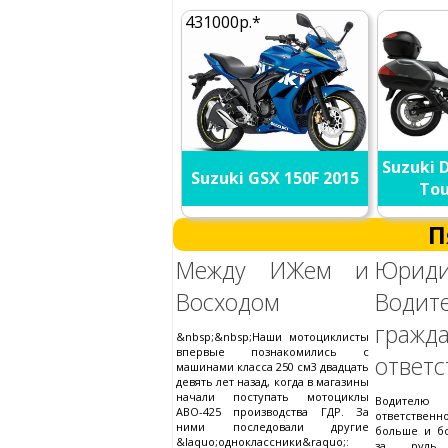
431000р.*
Suzuki 
Suzuki GSX 150F 2015
Tou
П
Между ИЖем и
Юриди
Восходом
Вод
гражд
&nbsp;&nbsp;Наши мотоциклисты
впервые познакомились с
ответс
машинами класса 250 см3 двадцать
девять лет назад, когда в магазины
начали поступать мотоциклы
Водителю
АВО-425 производства ГДР. За
ответственн
ними последовали другие
больше и б
&laquo;одноклассники&raquo;:
за руль