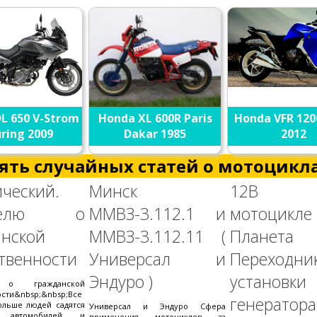
DL 650 V-Strom
Honda XL 600R Paris
Honda VFR 120
ring 2009
Dakar 1985
2012
ять случайных статей о мотоцикла
ческий.
Минск
12В
ителю о
ММВЗ-3.112.1 и
мотоцик
анской
ММВЗ-3.112.11 (
Планет
твенности
Универсал и
Переходн
Эндуро )
установки
 о гражданской
ости&nbsp;&nbsp;Все
генератора
ольше людей садятся
Универсал и Эндуро Сфера
 автомобилей и
применения мотоциклов за