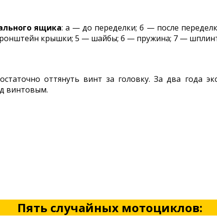
ального ящика
: а — до переделки; б — после передел
 кронштейн крышки; 5 — шайбы; б — пружина; 7 — шплинт
остаточно оттянуть винт за головку. За два года э
д винтовым.
Пять случайных мотоциклов: