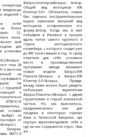
&laquo;юпитеров&raquo;. &nbsp;
генератора
Общий вид мотоцикла ИЖ
е владельцы
Юпитер-5-01. Обтекатель, новые
х моделей с
бак, сиденье, инструментальные
ящики изменили внешний вид
нием хотят
мотоцикла, осовременили его
 на более
форму.&nbsp; Когда мы в мае
dash; 12-
побывали в Ижевске и прошли
яемое ныне.
вдоль нитки самого крупного в
оможет мой
стране мотоциклетного
ходник для
конвейера, с которого сходит уже
я установки
до 400 тысяч машин в год, то сразу
отметили для себя: основное
sh;3&raquo;
место в производственной
ого тока 28
программе завода занимают
Вт я выточил
новые модели &laquo;ИЖ
азанный на
Планета-5&raquo; и &laquo;ИЖ
тслужившего
Юпитер-5-01&raquo;. Правда,
оршня. На
между ними можно было увидеть
м с торцевой
небольшие вкрапления
легающей к
&laquo;Планеты-4&raquo; с двумя
лнительно
глушителями и старой экипажной
БПВ14-10
частью. Но, как выяснилось,
прямитель),
предназначались они для
ия оставил
продажи в некоторых странах
 выйдет из
Азии и Латинской Америки, где
вольтовую от
хорошо зарекомендовали себя и
&raquo;).
где на них сохраняется спрос. Нам
 батарея,
же ...
овая, 6МТС-9