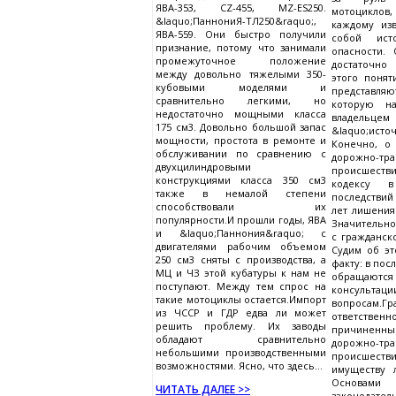
ЯВА-353, CZ-455, MZ-ES250.
мотоцикло
&laquo;ПаннониЯ-ТЛ250&raquo;,
каждому изв
ЯВА-559. Они быстро получили
собой ист
признание, потому что занимали
опасности.
промежуточное положение
достаточно
между довольно тяжелыми 350-
этого поня
кубовыми моделями и
представля
сравнительно легкими, но
которую на
недостаточно мощными класса
владел
175 см3. Довольно большой запас
&laquo;исто
мощности, простота в ремонте и
Конечно, о
обслуживании по сравнению с
дорожно-тра
двухцилиндровыми
происшест
конструкциями класса 350 см3
кодексу в
также в немалой степени
последствий 
способствовали их
лет лишения
популярности.И прошли годы, ЯВА
Значительн
и &laquo;Паннония&raquo; с
с гражданск
двигателями рабочим объемом
Судим об э
250 см3 сняты с производства, а
факту: в пос
МЦ и ЧЗ этой кубатуры к нам не
обращаютс
поступают. Между тем спрос на
консультац
такие мотоциклы остается.Импорт
вопросам.Гр
из ЧССР и ГДР едва ли может
ответстве
решить проблему. Их заводы
причиненн
обладают сравнительно
дорожно-тра
небольшими производственными
происшест
возможностями. Ясно, что здесь...
имуществу 
Основам
ЧИТАТЬ ДАЛЕЕ >>
законодател