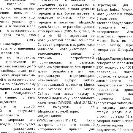
в, которые, как
последнее время смещается с
Переходник для 
естно, представляют
автомагистралей, с улиц крупных
&nbsp; &nbsp; Многи
очник повышенной
городов и все более тяготеет к
мотоциклов ИЖ стары
 Однако не все еще
сельским районам, небольшим
6-вольтовым
 четко уловили суть
городам и поселкам. &laquo;За
электрооборудова
тия и в полной мере
рулем&raquo; не раз обращался к
переделать его
ют ответственность,
этой проблеме (1985, № 7; 1986, №
совершенное &m
 себя взяли, став
4 и № 8) и адресовал ее
вольтовое, примен
ьцем этого
мотоциклетной промышленности.
Может быть им п
чника&raquo;.
Со своей стороны, мы, работники
опыт. &nbsp; Пере
 том, что виновника
минского мотоциклетного и
генератора &nbsp;Дл
нспортного
велосипедного завода, по
на
вия по уголовному
откликам потребителей,
(&laquo;Планету&mda
 зависимости от
проживающих в сельских
генератора переменн
можно наказать до 15
районах, чувствовали, что пришло
3701 мощностью 100 
 свободы, знают все.
время разработать для них
переходник, пок
о хуже люди знакомы
специальную модификацию,
рисунке, из днища о
ой ответственностью.
называемую эндуро. &nbsp;
алюминиевого п
том по объективному
Универсальный мотоцикл Минск
генераторе снял 5 м
ледние годы граждане
ММВЗ&mdash;3.112.1 . &nbsp;
поверхности, при
я в юридические
Сейчас наш завод наряду с
двигателю. Допо
ии именно по этим
базовой моделью универсального
применил блок 
ажданская
назначения (ММВЗ&mdash;3.112.1)
(регулятор&mdash;вы
нность за ущерб,
стал выпускать и ее
а катушку зажиган
ый в результате
&laquo;сельскую&raquo;
старую (когда она
нспортного
модификацию
строя, поставлю 12-
вия здоровью или
(ММВЗ&mdash;3.112.11). Если
&laquo;Планеты-спорт
людей, регулируется
смотреть шире, это хороший
Аккумуляторная
и гражданского
исторический пример для
разумеется, 12-вольт
ьства СССР и союзных