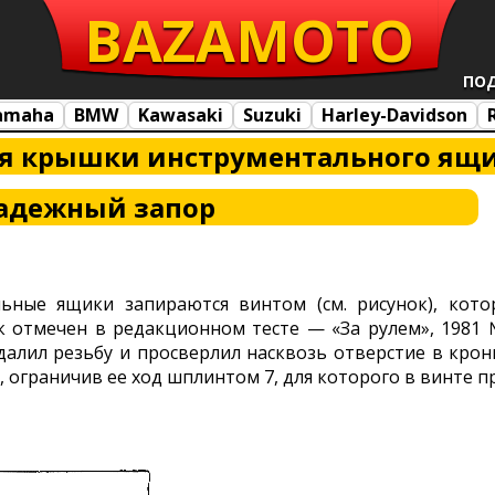
BAZA
MOTO
ПО
amaha
BMW
Kawasaki
Suzuki
Harley-Davidson
я крышки инструментального ящи
адежный запор
ьные ящики запираются винтом (см. рисунок), кот
к отмечен в редакционном тесте — «За рулем», 1981 №
удалил резьбу и просверлил насквозь отверстие в кро
 ограничив ее ход шплинтом 7, для которого в винте п