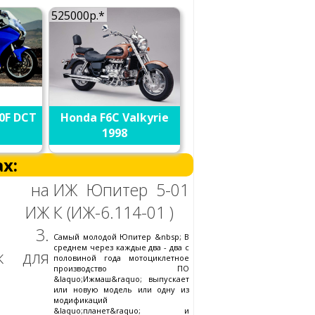
525000р.*
0F DCT
Honda F6C Valkyrie
1998
х:
 на
ИЖ Юпитер 5-01
ле ИЖ
К (ИЖ-6.114-01 )
а 3.
Самый молодой Юпитер &nbsp; В
среднем через каждые два - два с
ик для
половиной года мотоциклетное
производство ПО
&laquo;Ижмаш&raquo; выпускает
или новую модель или одну из
модификаций
&laquo;планет&raquo; и