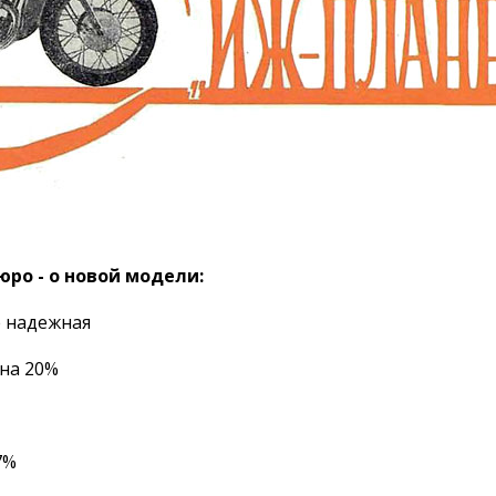
ро - о новой модели:
е надежная
на 20%
7%