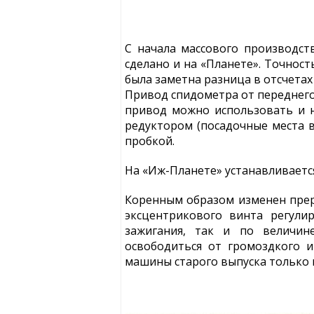
С начала массового производс
сделано и на «Планете». Точнос
была заметна разница в отсчета
Привод спидометра от переднего
привод можно использовать и 
редуктором (посадочные места в
пробкой.
На «Иж-Планете» устанавливается
Коренным образом изменен прер
эксцентрикового винта регули
зажигания, так и по величин
освободиться от громоздкого 
машины старого выпуска только 