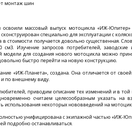
ет монтаж шин
 освоили массовый выпуск мотоцикла «ИЖ-Юпитер»
 сконструирован специально для эксплуатации с коляско
 в стоимости получается довольно существенная. Сл
0 см3. Изучение запросов потребителей, заводские
ой модели для создания нового мотоцикла можно при
довольно быстро перейти на новую конструкцию.
ание «ИЖ-Планета», создана. Она отличается от свое
 и по внешнему виду.
юбителей, приводим описание тех изменений и в той 
дновременно считаем целесообразным указать на в
ть использования некоторых нововведений на мотоцик
олностью унифицирована с экипажной частью «ИЖ-Юпит
 ней подробно останавливаться.