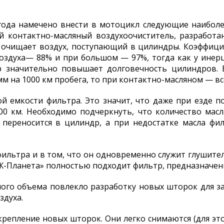
года намечено внести в мотоцикл следующие наиболе
й контактно-масляный воздухоочиститель, разработ
очищает воздух, поступающий в цилиндры. Коэффицие
воздуха— 88% и при большом — 97%, тогда как у инер
 значительно повышает долговечность цилиндров. 
мм на 1000 км пробега, то при контактно-масляном — вс
й емкости фильтра. Это значит, что даже при езде 
0 км. Необходимо подчеркнуть, что количество масл
 переносится в цилиндр, а при недостатке масла фил
ильтра и в том, что он одновременно служит глушите
Ж-Планета» полностью подходит фильтр, предназначе
ого объема повлекло разработку новых шторок для з
здуха.
крепление новых шторок. Они легко снимаются (для эт