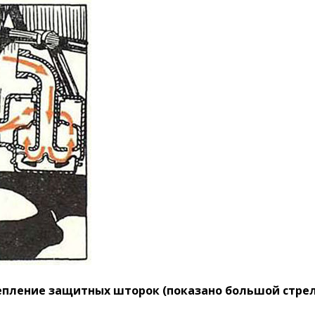
епление защитных шторок (показано большой стрел