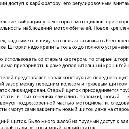
ший доступ к карбюратору, его регулировочным винтам
вление вибрации у некоторых мотоциклов при скоро
вильность наблюдений мотолюбителей. Новое креплен
те», надо иметь в виду, что нельзя затягивать болт кр
ке. Шторки надо крепить только до полного устранения
 использовать со старым картером, то старые шторк
ходимо приваривать к раме дополнительный кронштейн
елей представляет новая конструкция переднего щитка
ный зазор между передним колесом и грязевым щитком
таток ликвидирован. Старый щиток присоединяется тр
стати, в этих сечениях случались поломки), новый —
щемуся подрессоренной частью мотоцикла, и, следо
сты смогут сами закрепить новый щиток даже на старо
ний щиток. Было много жалоб на трудный доступ к задн
разработали легкосъемный задний щиток.