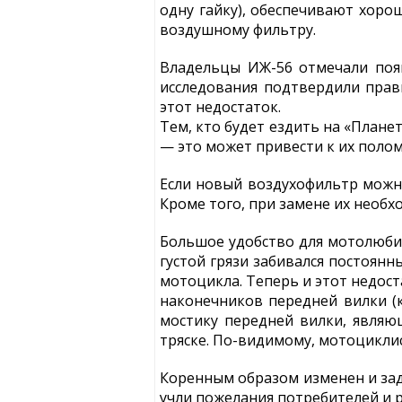
одну гайку), обеспечивают хоро
воздушному фильтру.
Владельцы ИЖ-56 отмечали поя
исследования подтвердили пра
этот недостаток.
Тем, кто будет ездить на «Плане
— это может привести к их полом
Если новый воздухофильтр можно
Кроме того, при замене их необ
Большое удобство для мотолюбит
густой грязи забивался постоян
мотоцикла. Теперь и этот недос
наконечников передней вилки (к
мостику передней вилки, являю
тряске. По-видимому, мотоцикли
Коренным образом изменен и зад
учли пожелания потребителей и 