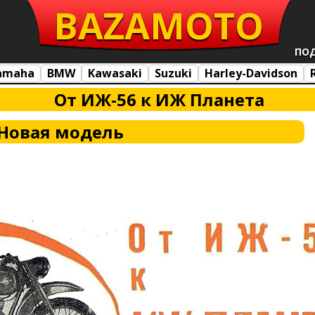
BAZA
MOTO
ПО
amaha
BMW
Kawasaki
Suzuki
Harley-Davidson
От ИЖ-56 к ИЖ Планета
Новая модель