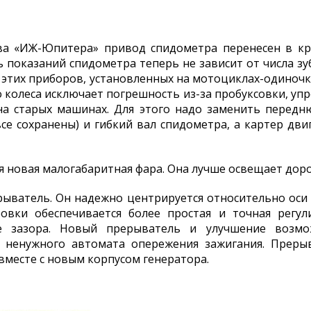
тва «ИЖ-Юпитера» привод спидометра перенесен в кр
ть показаний спидометра теперь не зависит от числа з
х этих приборов, установленных на мотоциклах-одиноч
 колеса исключает погрешность из-за пробуксовки, упр
на старых машинах. Для этого надо заменить передн
се сохранены) и гибкий вал спидометра, а картер дви
 новая малогабаритная фара. Она лучше освещает доро
ыватель. Он надежно центрируется относительно оси 
ровки обеспечивается более простая и точная регул
е зазора. Новый прерыватель и улучшение возмо
и ненужного автомата опережения зажигания. Преры
вместе с новым корпусом генератора.