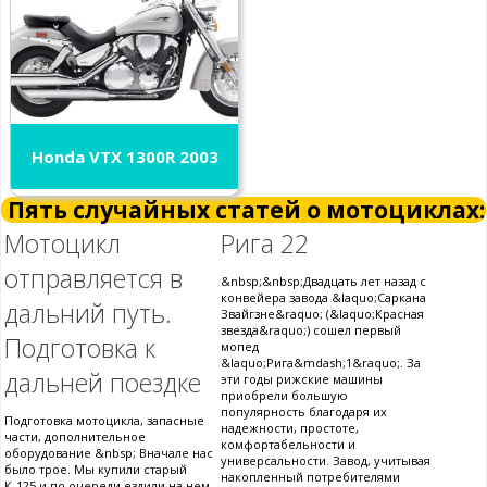
Honda VTX 1300R 2003
Пять случайных статей о мотоциклах:
Мотоцикл
Рига 22
отправляется в
&nbsp;&nbsp;Двадцать лет назад с
конвейера завода &laquo;Саркана
дальний путь.
Звайгзне&raquo; (&laquo;Красная
звезда&raquo;) сошел первый
Подготовка к
мопед
&laquo;Рига&mdash;1&raquo;. За
дальней поездке
эти годы рижские машины
приобрели большую
популярность благодаря их
Подготовка мотоцикла, запасные
надежности, простоте,
части, дополнительное
комфортабельности и
оборудование &nbsp; Вначале нас
универсальности. Завод, учитывая
было трое. Мы купили старый
накопленный потребителями
К-125 и по очереди ездили на нем.