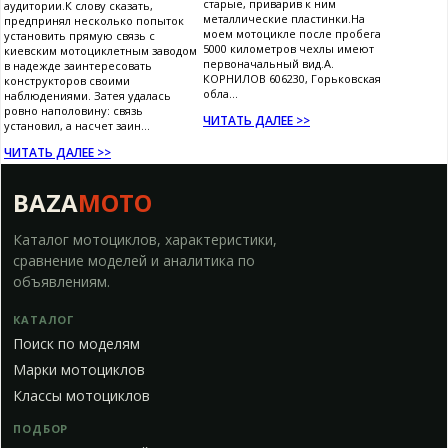
старые, приварив к ним
аудитории.К слову сказать,
металлические пластинки.На
предпринял несколько попыток
моем мотоцикле после пробега
установить прямую связь с
5000 километров чехлы имеют
киевским мотоциклетным заводом
первоначальный вид.А.
в надежде заинтересовать
КОРНИЛОВ 606230, Горьковская
конструкторов своими
обла...
наблюдениями. Затея удалась
ровно наполовину: связь
ЧИТАТЬ ДАЛЕЕ >>
установил, а насчет заин...
ЧИТАТЬ ДАЛЕЕ >>
BAZA
MOTO
Каталог мотоциклов, характеристики,
сравнение моделей и аналитика по
объявлениям.
КАТАЛОГ
Поиск по моделям
Марки мотоциклов
Классы мотоциклов
ПОДБОР