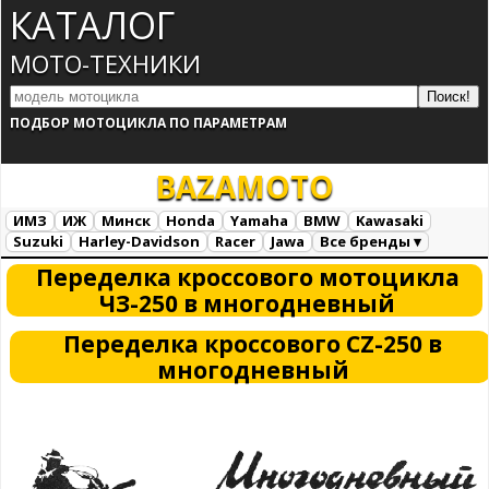
КАТАЛОГ
МОТО-ТЕХНИКИ
ПОДБОР МОТОЦИКЛА ПО ПАРАМЕТРАМ
BAZA
MOTO
ИМЗ
ИЖ
Минск
Honda
Yamaha
BMW
Kawasaki
Suzuki
Harley-Davidson
Racer
Jawa
Все бренды ▾
Все марки
Загрузка...
Переделка кроссового мотоцикла
ЧЗ-250 в многодневный
Переделка кроссового CZ-250 в
многодневный