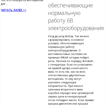
тех, кто пользуется мотоциклом
обеспечивающие
для ...
ЧИТАТЬ ДАЛЕЕ >>
нормальную
работу 6В
электрооборудования
Уход да уход &nbsp; Так можно
сформулировать основное
условие, обеспечивающее
нормальную работу
электрооборудования. О
шестивольтовых системах на
примере ИЖей сегодня пойдет
речь. Начнем по порядку &mdash;
с генератора. Если он установлен
на правой цапфе коленчатого
вала, то есть так, как на всех
отечественных двухтактных
мотоциклах, то ему могут
угрожать следующие
неприятности. При износе
сальника вторичного вала
коробки передач или чрезмерной
смазке цепи в генераторный
отсек попадает масло. Если правая
крышка двигателя или крышка