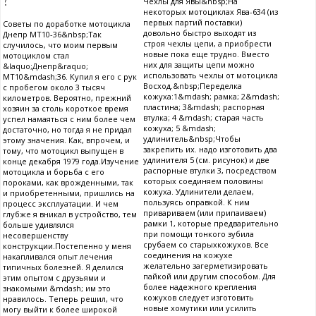
Чехлы для Явы&nbsp;На
некоторых мотоциклах Ява-634 (из
первых партий поставки)
Советы по доработке мотоцикла
довольно быстро выходят из
Днепр МТ10-36&nbsp;Так
строя чехлы цепи, а приобрести
случилось, что моим первым
новые пока еще трудно. Вместо
мотоциклом стал
них для защиты цепи можно
&laquo;Днепр&raquo;
использовать чехлы от мотоцикла
МТ10&mdash;36. Купил я его с рук
Восход.&nbsp;Переделка
с пробегом около 3 тысяч
кожуха:1&mdash; рамка; 2&mdash;
километров. Вероятно, прежний
пластина; 3&mdash; распорная
хозяин за столь короткое время
втулка; 4 &mdash; старая часть
успел намаяться с ним более чем
кожуха; 5 &mdash;
достаточно, но тогда я не придал
удлинитель&nbsp;Чтобы
этому значения. Как, впрочем, и
закрепить их. надо изготовить два
тому, что мотоцикл выпущен в
удлинителя 5 (см. рисунок) и две
конце декабря 1979 года.Изучение
распорные втулки 3, посредством
мотоцикла и борьба с его
которых соединяем половины
пороками, как врожденными, так
кожуха. Удлинители делаем,
и приобретенными, пришлись на
пользуясь оправкой. К ним
процесс эксплуатации. И чем
привариваем (или припаиваем)
глубже я вникал в устройство, тем
рамки 1, которые предварительно
больше удивлялся
при помощи тонкого зубила
несовершенству
срубаем со старыхкожухов. Все
конструкции.Постепенно у меня
соединения на кожухе
накапливался опыт лечения
желательно загерметизировать
типичных болезней. Я делился
пайкой или другим способом. Для
этим опытом с друзьями и
более надежного крепления
знакомыми &mdash; им это
кожухов следует изготовить
нравилось. Теперь решил, что
новые хомутики или усилить
могу выйти к более широкой