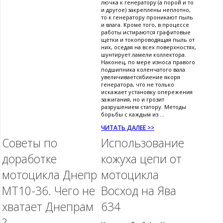
лючка к генератору (а порой и то
и другое) закреплены неплотно,
то к генератору проникают пыль
и влага. Кроме того, в процессе
работы истираются графитовые
щетки и токопроводящая пыль от
них, оседая на всех поверхностях,
шунтирует ламели коллектора.
Наконец, по мере износа правого
подшипника коленчатого вала
увеличиваетсябиение якоря
генератора, что не только
искажает установку опережения
зажигания, но и грозит
разрушением статору. Методы
борьбы с каждым из ...
ЧИТАТЬ ДАЛЕЕ >>
Советы по
Использование
доработке
кожуха цепи от
мотоцикла Днепр
мотоцикла
МТ10-36. Чего не
Восход на Ява
хватает Днепрам
634
?