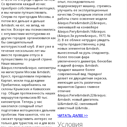
опыт, последовательно
Со временем каждый из нас
модернизирует машину, стремясь
приобрел собственный мотоцикл,
улучшить ее эксплуатационные
и мы начали путешествовать.
качества.Очередным этапом этой
Сперва по пригородам Москвы, а
работы стало освоение модели
потом все дальше и дальше
&laquo;Рига&mdash;22&raquo;,
&mdash; на юг, на запад, на
сменившей на конвейере
восток. Вскоре мы познакомились
&laquo;Ригу&mdash;16&raquo;
с энтузиастами мототуризма из
(&laquo;За рулем&raquo;, 1977, №
других городов: организовался как
2). В ее облике нетрудно увидеть
бы самодеятельный
черты предшественниц; а ряд
мототуристский клуб. И вот уже в
новых элементов &mdash;
течение нескольких лет мы
вынесенный на руль спидометр,
вместе проводим отпуск в
более плоская фара
путешествиях по родной стране.
увеличенного диаметра, бензобак
Наши машины
и задний фонарь &mdash;
&laquo;глотали&raquo; километры
придают машине более
на магистрали Москва &mdash;
современный вид. Нарядно!
Брест, преодолевали перевалы
делает ее двухцветная окраска,
Карпат, мокли под дождями
имеющая шесть различных
Прибалтики, карабкались на
вариантов.Однако главное
склоны Крымских и Кавказских
отличие
гор. Общая протяженность наших
&laquo;Риги&mdash;22&raquo;
маршрутов превысила 80 тыс.
&mdash; новый двигатель
километров. Теперь у нас
Ш&mdash;62, сменивший
накопился солидный опыт
известный Ш&mda...
подготовки мотоциклов к дальним
пробегам. Нам кажется, что он
ЧИТАТЬ ДАЛЕЕ >>
сможет представить интерес не
Условия
только для туристов, но и для всех