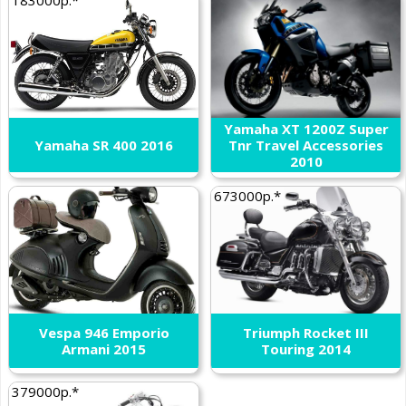
Yamaha XT 1200Z Super
Yamaha SR 400 2016
Tnr Travel Accessories
2010
673000р.*
Vespa 946 Emporio
Triumph Rocket III
Armani 2015
Touring 2014
379000р.*