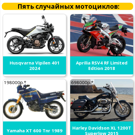
Пять случайных мотоциклов:
Husqvarna Vipilen 401
Aprilia RSV4 RF Limited
2024
Edtion 2018
198000р.*
698000р.*
Harley Davidson XL 1200T
Yamaha XT 600 Tnr 1989
Superlow 2015