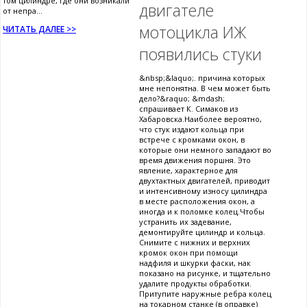
том цилиндре, где они возникали
двигателе
от непра...
мотоцикла ИЖ
ЧИТАТЬ ДАЛЕЕ >>
появились стуки
&nbsp;&laquo;. причина которых
мне непонятна. В чем может быть
дело?&raquo; &mdash;
спрашивает К. Симаков из
Хабаровска.Наиболее вероятно,
что стук издают кольца при
встрече с кромками окон, в
которые они немного западают во
время движения поршня. Это
явление, характерное для
двухтактных двигателей, приводит
и интенсивному износу цилиндра
в месте расположения окон, а
иногда и к поломке колец.Чтобы
устранить их задевание,
демонтируйте цилиндр и кольца.
Снимите с нижних и верхних
кромок окон при помощи
надфиля и шкурки фаски, нак
показано на рисунке, и тщательно
удалите продукты обработки.
Притупите наружные ребра колец
на токарном станке (в оправке)