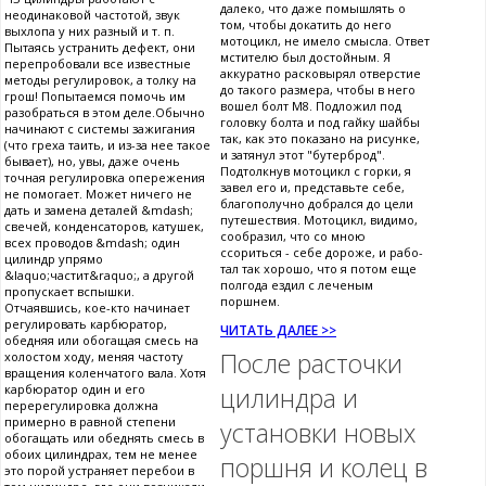
далеко, что даже помышлять о
неодинаковой частотой, звук
том, чтобы докатить до него
выхлопа у них разный и т. п.
мотоцикл, не имело смысла. Ответ
Пытаясь устранить дефект, они
мстителю был достойным. Я
перепробовали все известные
аккуратно расковырял отверстие
методы регулировок, а толку на
до такого размера, чтобы в него
грош! Попытаемся помочь им
вошел болт М8. Подложил под
разобраться в этом деле.Обычно
головку болта и под гайку шайбы
начинают с системы зажигания
так, как это показано на рисунке,
(что греха таить, и из-за нее такое
и затянул этот "бутерброд".
бывает), но, увы, даже очень
Подтолкнув мотоцикл с горки, я
точная регулировка опережения
завел его и, представьте себе,
не помогает. Может ничего не
благополучно добрался до цели
дать и замена деталей &mdash;
путешествия. Мотоцикл, видимо,
свечей, конденсаторов, катушек,
сообразил, что со мною
всех проводов &mdash; один
ссориться - себе дороже, и рабо-
цилиндр упрямо
тал так хорошо, что я потом еще
&laquo;частит&raquo;, а другой
полгода ездил с леченым
пропускает вспышки.
поршнем.
Отчаявшись, кое-кто начинает
регулировать карбюратор,
ЧИТАТЬ ДАЛЕЕ >>
обедняя или обогащая смесь на
После расточки
холостом ходу, меняя частоту
вращения коленчатого вала. Хотя
карбюратор один и его
цилиндра и
перерегулировка должна
примерно в равной степени
установки новых
обогащать или обеднять смесь в
обоих цилиндрах, тем не менее
поршня и колец в
это порой устраняет перебои в