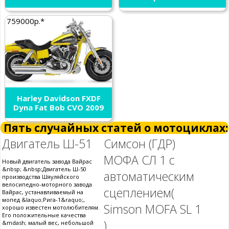
759000р.*
Harley Davidson FXDF
Dyna Fat Bob CVO 2009
Пять случайных статей о мотоциклах:
Двигатель Ш-51
Симсон (ГДР)
МОФА СЛ 1 с
Новый двигатель завода Вайрас
&nbsp; &nbsp;Двигатель Ш-50
автоматическим
производства Шяуляйского
велосипедно-моторного завода
сцеплением(
Вайрас, устанавливаемый на
мопед &laquo;Рига-1&raquo;,
Simson MOFA SL 1
хорошо известен мотолюбителям.
Его положительные качества
)
&mdash; малый вес, небольшой