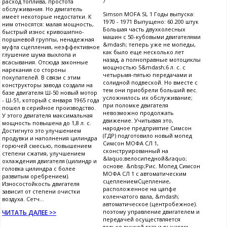
расход топлива, простота
обслуживания. Но двигатель
Simson MOFA SL 1 Годы выпуска:
имеет некоторые недостатки. К
1970 - 1971 Выпущено: 60.200 штук
ним относятся: малая мощность,
Большая часть двухколесных
быстрый износ кривошипно-
машин с 50-кубовыми двигателями
поршневой группы, ненадежная
&mdash; теперь уже не мопеды,
муфта сцепления, неэффективное
как было еще несколько лет
глушение шума выхлопа и
назад, а полноправные мотоциклы
всасывания. Отсюда законные
мощностью 5&mdash;6 л. с. с
нарекания со стороны
четырьмя-пятью передачами и
покупателей. В связи с этим
солидной подвеской. Но вместе с
конструкторы завода создали на
тем они приобрели больший вес.
базе двигателя Ш-50 новый мотор
усложнилось их обслуживание;
- Ш-51, который с января 1965 года
при поломке двигателя
пошел в серийное производство.
невозможно продолжать
У этого двигателя максимальная
движение. Учитывая это,
мощность повышена до 1,8 л. с.
народное предприятие Симсон
Достигнуто это улучшением
(ГДР) подготовило новый мопед
продувки и наполнения цилиндра
Симсон МОФА СЛ 1,
горючей смесью, повышением
сконструированный на
степени сжатия, улучшением
&laquo;велосипедной&raquo;
охлаждения двигателя (цилиндр и
основе. &nbsp;Рис. Мопед Симсон
головка цилиндра с более
МОФА СЛ 1 с автоматическим
развитым оребрением).
сцеплениемСцепление,
Износостойкость двигателя
расположенное на цапфе
зависит от степени очистки
коленчатого вала, &mdash;
воздуха. Сетч...
автоматическое (центробежное).
поэтому управление двигателем и
ЧИТАТЬ ДАЛЕЕ >>
передачей осуществляется
только ручкой газа и рычагом,