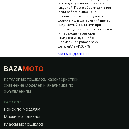
или вручную напильником и
шкуркой. После сборки двигателя,
если работа выполнена
правильно, вместо стуков вы
должны услышать легкий шелест,
издаваемый кольцами при
перемещении в канавках поршня
и переходе через окна,
свидетельствующий о
нормальной работе этих
деталей.1974N03P18
ЧИТАТЬ ДАЛЕЕ >>
BAZA
MOTO
Каталог мотоциклов, характеристики,
сравнение моделей и аналитика по
объявлениям.
КАТАЛОГ
Поиск по моделям
Марки мотоциклов
Классы мотоциклов