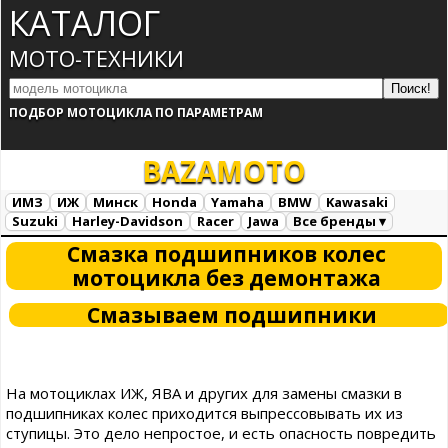
КАТАЛОГ
МОТО-ТЕХНИКИ
ПОДБОР МОТОЦИКЛА ПО ПАРАМЕТРАМ
BAZA
MOTO
ИМЗ
ИЖ
Минск
Honda
Yamaha
BMW
Kawasaki
Suzuki
Harley-Davidson
Racer
Jawa
Все бренды ▾
Все марки
Загрузка...
Смазка подшипников колес
мотоцикла без демонтажа
Смазываем подшипники
На мотоциклах ИЖ, ЯВА и других для замены смазки в
подшипниках колес приходится выпрессовывать их из
ступицы. Это дело непростое, и есть опасность повредить