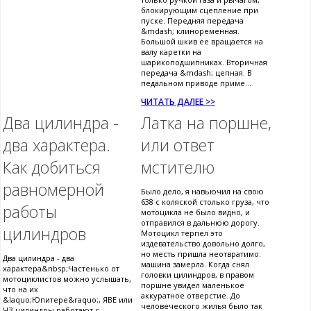
блокирующим сцепление при
пуске. Передняя передача
&mdash; клиноременная.
Большой шкив ее вращается на
валу каретки на
шарикоподшипниках. Вторичная
передача &mdash; цепная. В
педальном приводе приме...
ЧИТАТЬ ДАЛЕЕ >>
Два цилиндра -
Латка на поршне,
два характера.
или ответ
Как добиться
мстителю
равномерной
Было дело, я навьючил на свою
638 с коляской столько груза, что
работы
мотоцикла не было видно, и
отправился в дальнюю дорогу.
цилиндров
Мотоцикл терпел это
издевательство довольно долго,
но месть пришла неотвратимо:
Два цилиндра - два
машина замерла. Когда снял
характера&nbsp;Частенько от
головки цилиндров, в правом
мотоциклистов можно услышать,
поршне увидел маленькое
что на их
аккуратное отверстие. До
&laquo;Юпитере&raquo;, ЯВЕ или
человеческого жилья было так
ЧЗ цилиндры работают с