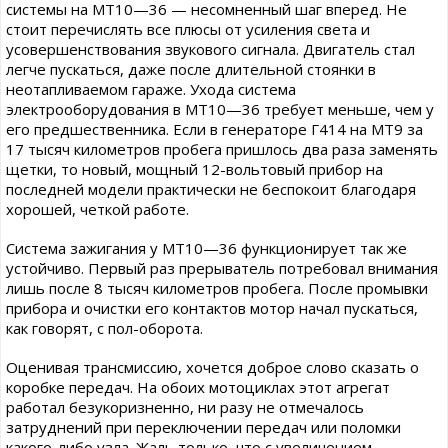
системы на МТ10—36 — несомненный шаг вперед. Не
стоит перечислять все плюсы от усиления света и
усовершенствования звукового сигнала. Двигатель стал
легче пускаться, даже после длительной стоянки в
неотапливаемом гараже. Ухода система
электрооборудования в МТ10—36 требует меньше, чем у
его предшественника. Если в генераторе Г414 на МТ9 за
17 тысяч километров пробега пришлось два раза заменять
щетки, то новый, мощный 12-вольтовый прибор на
последней модели практически не беспокоит благодаря
хорошей, четкой работе.
Система зажигания у МТ10—36 функционирует так же
устойчиво. Первый раз прерыватель потребовал внимания
лишь после 8 тысяч километров пробега. После промывки
прибора и очистки его контактов мотор начал пускаться,
как говорят, с пол-оборота.
Оценивая трансмиссию, хочется доброе слово сказать о
коробке передач. На обоих мотоциклах этот агрегат
работал безукоризненно, ни разу не отмечалось
затруднений при переключении передач или поломки
какого-либо узла. Жаль только, что с увеличением