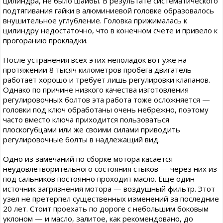
цилиндра, не было шайбы. В результате систематического
подтягивания гайки в алюминиевой головке образовалось
внушительное углубление. Головка прижималась к
цилиндру недостаточно, что в конечном счете и привело к
прогоранию прокладки.
После устранения всех этих неполадок вот уже на
протяжении 8 тысяч километров пробега двигатель
работает хорошо и требует лишь регулировки клапанов.
Однако по причине низкого качества изготовления
регулировочных болтов эта работа тоже осложняется —
головки под ключ обработаны очень небрежно, поэтому
часто вместо ключа приходится пользоваться
плоскогубцами или же своими силами приводить
регулировочные болты в надлежащий вид.
Одно из замечаний по сборке мотора касается
неудовлетворительного состояния стыков — через них из-
под сальников постоянно проходит масло. Еще один
источник загрязнения мотора — воздушный фильтр. Этот
узел не претерпел существенных изменений за последние
20 лет. Стоит проехать по дороге с небольшим боковым
уклоном — и масло, залитое, как рекомендовано, до