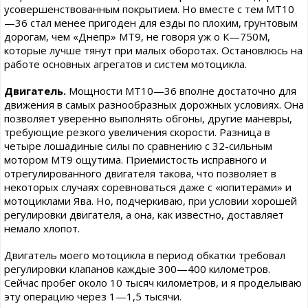
усовершенствованным покрытием. Но вместе с тем МТ10
—36 стал менее пригоден для езды по плохим, грунтовым
дорогам, чем «Днепр» МТ9, не говоря уж о К—750М,
которые лучше тянут при малых оборотах. Остановлюсь на
работе основных агрегатов и систем мотоцикла.
Двигатель.
Мощности МТ10—36 вполне достаточно для
движения в самых разнообразных дорожных условиях. Она
позволяет уверенно выполнять обгоны, другие маневры,
требующие резкого увеличения скорости. Разница в
четыре лошадиные силы по сравнению с 32-сильным
мотором МТ9 ощутима. Приемистость исправного и
отрегулированного двигателя такова, что позволяет в
некоторых случаях соревноваться даже с «юпитерами» и
мотоциклами Ява. Но, подчеркиваю, при условии хорошей
регулировки двигателя, а она, как известно, доставляет
немало хлопот.
Двигатель моего мотоцикла в период обкатки требовал
регулировки клапанов каждые 300—400 километров.
Сейчас пробег около 10 тысяч километров, и я проделываю
эту операцию через 1—1,5 тысячи.