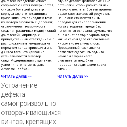
двигателя вследствие износа
случае делают кратковременные
соприкасающихся поверхностей;
остановки, чтобы размяться или
слишком большой диаметр
немного поспать. Все эти приемы
корпуса заднего подшипника
редко дают желаемый результат.
кривошипа, что приводит к течи
Чаще они становятся лишь
из картера в полость сцепления;
поводом для самообольщения,
ограниченная возможность
когда у водителя, вроде бы,
создания различных модификаций
появляются основания думать, что
двигателей (например, с
он в &quot;порядке&quot;, тогда
принудительным охлаждением, с
как на самом деле его состояние
расположением генератора на
нисколько не улучшилось.
переднем конце кривошипа и т.
Проведенный нами анализ
д.) из-за того, что кривошип
позволяет сделать вывод, что
устанавливается в картер
началом аварии часто
сзади.Модернизация отдельных
оказывается подобная
узлов ничего не могла дать
переоценка водителями своих
&mdash; необхо...
физич...
ЧИТАТЬ ДАЛЕЕ >>
ЧИТАТЬ ДАЛЕЕ >>
Устранение
дефекта
самопроизвольно
отворачивающихся
винтов, крепящих