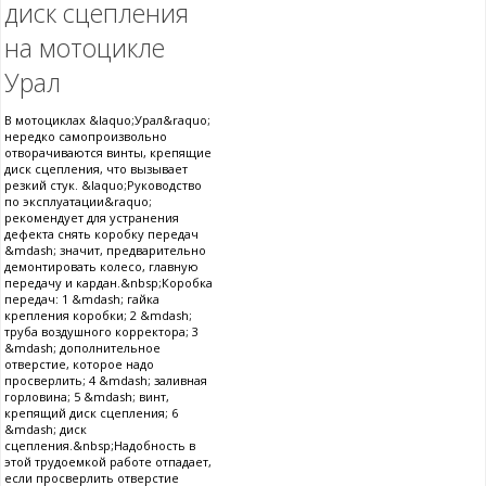
диск сцепления
на мотоцикле
Урал
В мотоциклах &laquo;Урал&raquo;
нередко самопроизвольно
отворачиваются винты, крепящие
диск сцепления, что вызывает
резкий стук. &laquo;Руководство
по эксплуатации&raquo;
рекомендует для устранения
дефекта снять коробку передач
&mdash; значит, предварительно
демонтировать колесо, главную
передачу и кардан.&nbsp;Коробка
передач: 1 &mdash; гайка
крепления коробки; 2 &mdash;
труба воздушного корректора; 3
&mdash; дополнительное
отверстие, которое надо
просверлить; 4 &mdash; заливная
горловина; 5 &mdash; винт,
крепящий диск сцепления; 6
&mdash; диск
сцепления.&nbsp;Надобность в
этой трудоемкой работе отпадает,
если просверлить отверстие