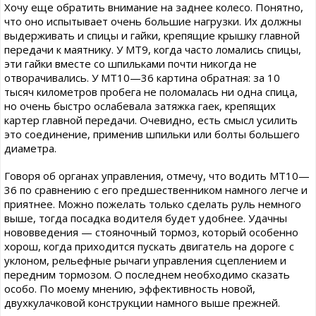
Хочу еще обратить внимание на заднее колесо. Понятно,
что оно испытывает очень большие нагрузки. Их должны
выдерживать и спицы и гайки, крепящие крышку главной
передачи к маятнику. У МТ9, когда часто ломались спицы,
эти гайки вместе со шпильками почти никогда не
отворачивались. У МТ10—36 картина обратная: за 10
тысяч километров пробега не поломалась ни одна спица,
но очень быстро ослабевала затяжка гаек, крепящих
картер главной передачи. Очевидно, есть смысл усилить
это соединение, применив шпильки или болты большего
диаметра.
Говоря об органах управления, отмечу, что водить МТ10—
36 по сравнению с его предшественником намного легче и
приятнее. Можно пожелать только сделать руль немного
выше, тогда посадка водителя будет удобнее. Удачны
нововведения — стояночный тормоз, который особенно
хорош, когда приходится пускать двигатель на дороге с
уклоном, рельефные рычаги управления сцеплением и
передним тормозом. О последнем необходимо сказать
особо. По моему мнению, эффективность новой,
двухкулачковой конструкции намного выше прежней.