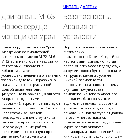
ЧИТАТЬ ДАЛЕЕ >>
Двигатель М-63.
Безопасность.
Новое сердце
Авария от
мотоцикла Урал
усталости
Новое сердце мотоцикла Урал
Переоценка водителями своих
&nbsp; &nbsp; У двигателей
физических
тяжелых мотоциклов М-72, М-61,
возможностей&nbsp;Каждый из
М-62 есть некоторые недостатки,
нас вспомнит ситуацию, когда
от которых невозможно
после многих часов подряд езды
избавиться даже
за рулем голова буквально падает
усовершенствованием отдельных
на грудь и, кажется, уже нет
узлов или деталей. Неразрывно
никакой возможности
связанные с конструктивной
сопротивляться наползающему
схемой двигателя, они,
сну. Едва почувствовав
фигурально выражаясь, являются
приближение такого опасного
&laquo;врожденными
состояния, благоразумные
пороками&raquo; и препятствуют
водители съезжают с дороги и
улучшению его качеств. К таким
устраиваются на отдых. Но, к
недостаткам относятся:
сожалению, так поступают далеко
громоздкость и конструктивная
не все. Многие, пытаясь
сложность привода масляного
преодолеть сонливость, усиленно
насоса; ухудшение работы
курят, разговаривают с
цилиндрического сапуна при
пассажирами, пьют крепкий чай
длительной эксплуатации
или кофе, крутят радио. В лучшем