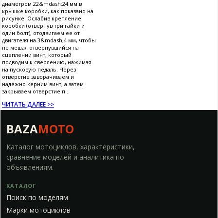
диаметром 22&mdash;24 мм в
крышке коробки, как показано на
рисунке. Ослабив крепление
коробки (отвернув три гайки и
один болт), отодвигаем ее от
двигателя на 3&mdash;4 мм, чтобы
не мешал отвернувшийся на
сцеплении винт, который
подводим к сверлению, нажимая
на пусковую педаль. Через
отверстие заворачиваем и
надежно керним винт, а затем
закрываем отверстие п...
ЧИТАТЬ ДАЛЕЕ >>
BAZA
MOTO
Каталог мотоциклов, характеристики,
сравнение моделей и аналитика по
объявлениям.
КАТАЛОГ
Поиск по моделям
Марки мотоциклов