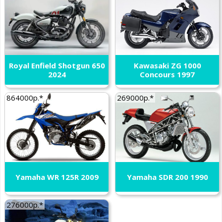
Royal Enfield Shotgun 650
Kawasaki ZG 1000
2024
Concours 1997
864000р.*
269000р.*
Yamaha WR 125R 2009
Yamaha SDR 200 1990
276000р.*