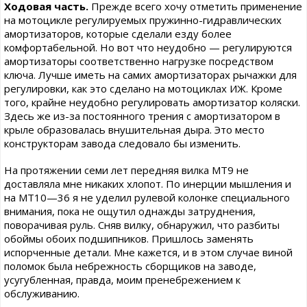
Ходовая часть.
Прежде всего хочу отметить применение
на мотоцикле регулируемых пружинно-гидравлических
амортизаторов, которые сделали езду более
комфортабельной. Но вот что неудобно — регулируются
амортизаторы соответственно нагрузке посредством
ключа. Лучше иметь на самих амортизаторах рычажки для
регулировки, как это сделано на мотоциклах ИЖ. Кроме
того, крайне неудобно регулировать амортизатор коляски.
Здесь же из-за постоянного трения с амортизатором в
крыле образовалась внушительная дыра. Это место
конструкторам завода следовало бы изменить.
На протяжении семи лет передняя вилка МТ9 не
доставляла мне никаких хлопот. По инерции мышления и
на МТ10—36 я не уделил рулевой колонке специального
внимания, пока не ощутил однажды затруднения,
поворачивая руль. Сняв вилку, обнаружил, что разбиты
обоймы обоих подшипников. Пришлось заменять
испорченные детали. Мне кажется, и в этом случае виной
поломок была небрежность сборщиков на заводе,
усугубленная, правда, моим пренебрежением к
обслуживанию.