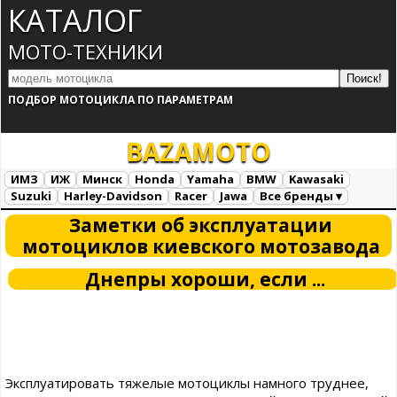
КАТАЛОГ
МОТО-ТЕХНИКИ
ПОДБОР МОТОЦИКЛА ПО ПАРАМЕТРАМ
BAZA
MOTO
ИМЗ
ИЖ
Минск
Honda
Yamaha
BMW
Kawasaki
Suzuki
Harley-Davidson
Racer
Jawa
Все бренды ▾
Все марки
Загрузка...
Заметки об эксплуатации
мотоциклов киевского мотозавода
Днепры хороши, если ...
Эксплуатировать тяжелые мотоциклы намного труднее,