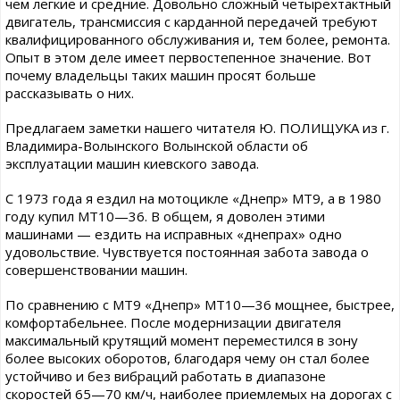
чем легкие и средние. Довольно сложный четырехтактный
двигатель, трансмиссия с карданной передачей требуют
квалифицированного обслуживания и, тем более, ремонта.
Опыт в этом деле имеет первостепенное значение. Вот
почему владельцы таких машин просят больше
рассказывать о них.
Предлагаем заметки нашего читателя Ю. ПОЛИЩУКА из г.
Владимира-Волынского Волынской области об
эксплуатации машин киевского завода.
С 1973 года я ездил на мотоцикле «Днепр» МТ9, а в 1980
году купил МТ10—36. В общем, я доволен этими
машинами — ездить на исправных «днепрах» одно
удовольствие. Чувствуется постоянная забота завода о
совершенствовании машин.
По сравнению с МТ9 «Днепр» МТ10—36 мощнее, быстрее,
комфортабельнее. После модернизации двигателя
максимальный крутящий момент переместился в зону
более высоких оборотов, благодаря чему он стал более
устойчиво и без вибраций работать в диапазоне
скоростей 65—70 км/ч, наиболее приемлемых на дорогах с