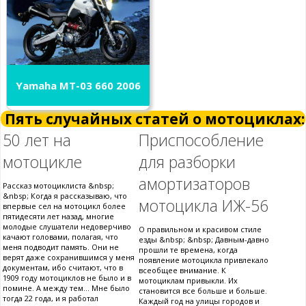
Yamaha MT-03 660 2006
Пять случайных статей о мотоциклах:
50 лет на
Приспособление
мотоцикле
для разборки
амортизаторов
Рассказ мотоциклиста &nbsp;
&nbsp; Когда я рассказываю, что
мотоцикла ИЖ-56
впервые сел на мотоцикл более
пятидесяти лет назад, многие
молодые слушатели недоверчиво
О правильном и красивом стиле
качают головами, полагая, что
езды &nbsp; &nbsp; Давным-давно
меня подводит память. Они не
прошли те времена, когда
верят даже сохранившимся у меня
появление мотоцикла привлекало
документам, ибо считают, что в
всеобщее внимание. К
1909 году мотоциклов не было и в
мотоциклам привыкли. Их
помине. А между тем... Мне было
становится все больше и больше.
тогда 22 года, и я работал
Каждый год на улицы городов и