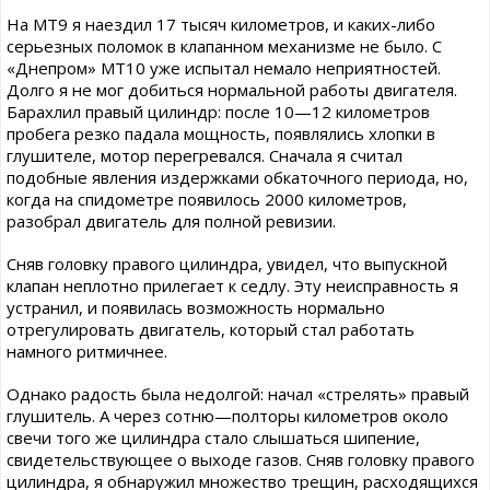
На МТ9 я наездил 17 тысяч километров, и каких-либо
серьезных поломок в клапанном механизме не было. С
«Днепром» МТ10 уже испытал немало неприятностей.
Долго я не мог добиться нормальной работы двигателя.
Барахлил правый цилиндр: после 10—12 километров
пробега резко падала мощность, появлялись хлопки в
глушителе, мотор перегревался. Сначала я считал
подобные явления издержками обкаточного периода, но,
когда на спидометре появилось 2000 километров,
разобрал двигатель для полной ревизии.
Сняв головку правого цилиндра, увидел, что выпускной
клапан неплотно прилегает к седлу. Эту неисправность я
устранил, и появилась возможность нормально
отрегулировать двигатель, который стал работать
намного ритмичнее.
Однако радость была недолгой: начал «стрелять» правый
глушитель. А через сотню—полторы километров около
свечи того же цилиндра стало слышаться шипение,
свидетельствующее о выходе газов. Сняв головку правого
цилиндра, я обнаружил множество трещин, расходящихся