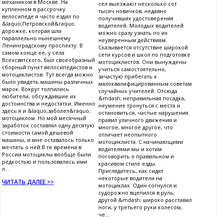
механиком в Москве. На
сел выезжают несколько сот
купленном в рассрочку
тысяч новичков, недавно
велосипеде я часто ездил по
получивших удостоверения
&laquo;Петровской&raquo;
водителей. Молодых водителей
дорожке, которая шла
можно сразу узнать по их
параллельно нынешнему
неуверенным действиям.
Ленинградскому проспекту. В
Сказывается отсутствие широкой
самом конце ее, у села
сети курсов и школ по подготовке
Всехсвятского, был своеобразный
мотоциклистов. Они вынуждены
сборный пункт велосипедистов и
учиться самостоятельно,
мотоциклистов. Тут всегда можно
зачастую прибегать к
было увидеть машины различных
малоквалифицированным советам
марок. Вокруг толпились
случайных учителей. Отсюда
любители, обсуждавшие их
&mdash; неправильная посадка,
достоинства и недостатки. Именно
неумение тронуться с места и
здесь я и &laquo;заболел&raquo;
остановиться, частые нарушения
мотоциклом. Но мой месячный
правил уличного движения и
заработок составлял одну десятую
многое, многое другое, что
стоимости самой дешевой
отличает неопытного
машины, и мне оставалось только
мотоциклиста. С начинающими
мечтать о ней.В те времена в
водителями мы и хотим
России мотоциклы вообще были
поговорить о правильном и
редкостью и пользовались ими
красивом стиле езды.
л...
Приглядитесь, как сидят
некоторые водители на
ЧИТАТЬ ДАЛЕЕ >>
мотоциклах. Один согнулся и
судорожно вцепился в руль,
другой &mdash; широко расставил
ноги, у третьего руки колесом,
че...