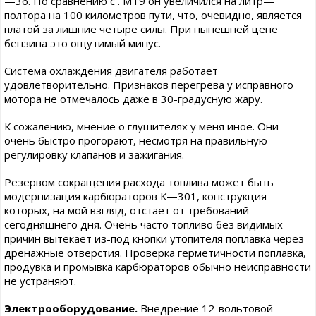
—36. По сравнению с . МТ9 он увеличился на литр—
полтора на 100 километров пути, что, очевидно, является
платой за лишние четыре силы. При нынешней цене
бензина это ощутимый минус.
Система охлаждения двигателя работает
удовлетворительно. Признаков перегрева у исправного
мотора не отмечалось даже в 30-градусную жару.
К сожалению, мнение о глушителях у меня иное. Они
очень быстро прогорают, несмотря на правильную
регулировку клапанов и зажигания.
Резервом сокращения расхода топлива может быть
модернизация карбюраторов К—301, конструкция
которых, на мой взгляд, отстает от требований
сегодняшнего дня. Очень часто топливо без видимых
причин вытекает из-под кнопки утопителя поплавка через
дренажные отверстия. Проверка герметичности поплавка,
продувка и промывка карбюраторов обычно неисправности
не устраняют.
Электрооборудование.
Внедрение 12-вольтовой