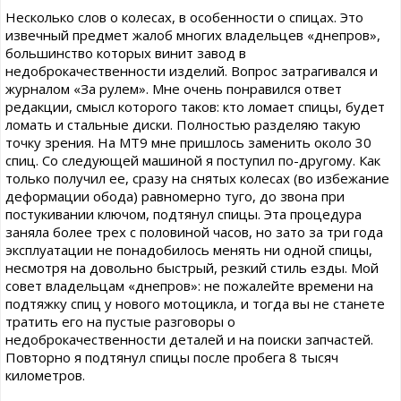
Несколько слов о колесах, в особенности о спицах. Это
извечный предмет жалоб многих владельцев «днепров»,
большинство которых винит завод в
недоброкачественности изделий. Вопрос затрагивался и
журналом «За рулем». Мне очень понравился ответ
редакции, смысл которого таков: кто ломает спицы, будет
ломать и стальные диски. Полностью разделяю такую
точку зрения. На МТ9 мне пришлось заменить около 30
спиц. Со следующей машиной я поступил по-другому. Как
только получил ее, сразу на снятых колесах (во избежание
деформации обода) равномерно туго, до звона при
постукивании ключом, подтянул спицы. Эта процедура
заняла более трех с половиной часов, но зато за три года
эксплуатации не понадобилось менять ни одной спицы,
несмотря на довольно быстрый, резкий стиль езды. Мой
совет владельцам «днепров»: не пожалейте времени на
подтяжку спиц у нового мотоцикла, и тогда вы не станете
тратить его на пустые разговоры о
недоброкачественности деталей и на поиски запчастей.
Повторно я подтянул спицы после пробега 8 тысяч
километров.