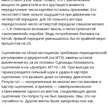
мощности двигателя и его крутящего момента
передаточные числа коробки остались прежними. Это
несоответствие сильно ощущается при движении на
четвертой передаче: для 36-сильного мотора
передаточное число четвертой передачи слишком велико
— 1,3! Невольно возникает мысль о пятиступенчатой
«экономичной» коробке. Ведь потребление бензина на
пятой, прямой передаче уменьшилось бы по крайней мере
процентов на 20.
Сцепление на обоих мотоциклах требовало периодической
регулировки и двукратной (на МТ9) замены штоков
выключения из-за их поломки. Однажды поломалось
сцепление и на «Днепре» МТ10—36. При выезде из
гаража раздался сильный шум и удары в картере
сцепления, что вызвало даже остановку двигателя.
Результат — искореженные во многих местах маховик и
картер сцепления, а причина — самопроизвольное
отвинчивание одного из винтов, соединяющих диски
сцепления. Он попросту не был закернен. Увы, это не
случайность. Другие винты были закернены кое-как.