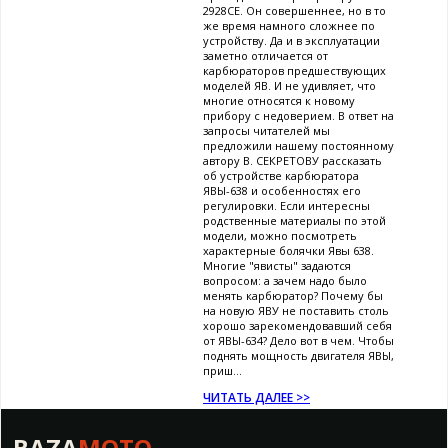
2928СЕ. Он совершеннее, но в то
же время намного сложнее по
устройству. Да и в эксплуатации
заметно отличается от
карбюраторов предшествующих
моделей ЯВ. И не удивляет, что
многие относятся к новому
прибору с недоверием. В ответ на
запросы читателей мы
предложили нашему постоянному
автору В. СЕКРЕТОВУ рассказать
об устройстве карбюратора
ЯВЫ-638 и особенностях его
регулировки. Если интересны
родственные материалы по этой
модели, можно посмотреть
характерные болячки Явы 638.
Многие "явисты" задаются
вопросом: а зачем надо было
менять карбюратор? Почему бы
на новую ЯВУ не поставить столь
хорошо зарекомендовавший себя
от ЯВЫ-634? Дело вот в чем. Чтобы
поднять мощность двигателя ЯВЫ,
приш...
ЧИТАТЬ ДАЛЕЕ >>
BAZA
MOTO