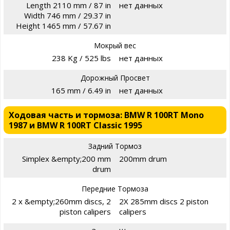
Length 2110 mm / 87 in
нет данных
Width 746 mm / 29.37 in
Height 1465 mm / 57.67 in
Мокрый вес
238 Kg / 525 lbs
нет данных
Дорожный Просвет
165 mm / 6.49 in
нет данных
Ходовая часть и тормоза: BMW R 100RT Mono
1987 и BMW R 100RT Classic 1995
Задний Тормоз
Simplex &empty;200 mm
200mm drum
drum
Передние Тормоза
2 x &empty;260mm discs, 2
2X 285mm discs 2 piston
piston calipers
calipers