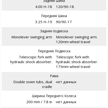
Задняя Шина
4.00 H-18
120/90-18
Передняя Шина
3.25 H-19
90/90-17
Задняя подвеска
Monolever swinging arm
Monolever swinging arm.
120mm wheel travel
Передняя Подвеска
Telescopic fork with
Telescopic fork with
hydraulic shock absorber.
hydraulic shock absorber.
175mm wheel travel
Рама
Double sown tubs, dual
нет данных
cradle
Ширина Переднего Колеса
200 mm / 7.8 in
нет данных