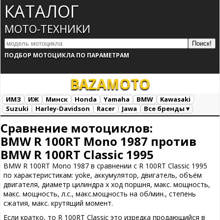
КАТАЛОГ
МОТО-ТЕХНИКИ
ПОДБОР МОТОЦИКЛА ПО ПАРАМЕТРАМ
BAZA
MOTO
ИМЗ
ИЖ
Минск
Honda
Yamaha
BMW
Kawasaki
Suzuki
Harley-Davidson
Racer
Jawa
Все бренды ▾
Все марки
Загрузка...
Сравнение мотоциклов:
BMW R 100RT Mono 1987 против
BMW R 100RT Classic 1995
BMW R 100RT Mono 1987 в сравнении с R 100RT Classic 1995
по характеристикам: yoke, аккумулятор, двигатель, объём
двигателя, диаметр цилиндра х ход поршня, макс. мощность,
макс. мощность, л.с., макс.мощность на об/мин., степень
сжатия, макс. крутящий момент.
Если кратко, то R 100RT Classic это изредка продающийся в