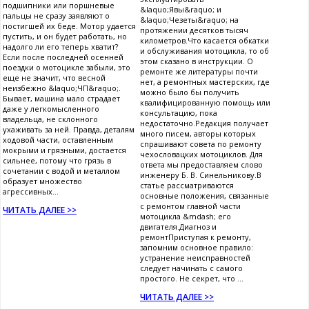
подшипники или поршневые
&laquo;Явы&raquo; и
пальцы не сразу заявляют о
&laquo;Чезеты&raquo; на
постигшей их беде. Мотор удается
протяжении десятков тысяч
пустить, и он будет работать, но
километров.Что касается обкатки
надолго ли его теперь хватит?
и обслуживания мотоцикла, то об
Если после последней осенней
этом сказано в инструкции. О
поездки о мотоцикле забыли, это
ремонте же литературы почти
еще не значит, что весной
нет, а ремонтных мастерских, где
неизбежно &laquo;ЧП&raquo;.
можно было бы получить
Бывает, машина мало страдает
квалифицированную помощь или
даже у легкомысленного
консультацию, пока
владельца, не склонного
недостаточно.Редакция получает
ухаживать за ней. Правда, деталям
много писем, авторы которых
ходовой части, оставленным
спрашивают совета по ремонту
мокрыми и грязными, достается
чехословацких мотоциклов. Для
сильнее, потому что грязь в
ответа мы предоставляем слово
сочетании с водой и металлом
инженеру Б. В. Синельникову.В
образует множество
статье рассматриваются
агрессивных...
основные положения, связанные
с ремонтом главной части
ЧИТАТЬ ДАЛЕЕ >>
мотоцикла &mdash; его
двигателя.Диагноз и
ремонтПриступая к ремонту,
запомним основное правило:
устранение неисправностей
следует начинать с самого
простого. Не секрет, что ...
ЧИТАТЬ ДАЛЕЕ >>