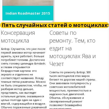
Indian Roadmaster 2015
Пять случайных статей о мотоциклах:
Консервация
Советы по
мотоцикла
ремонту. Тем, кто
ездит на
&nbsp; Случается, что уже после
первой зимовки мотор начинает
мотоциклах Ява и
шуметь, хуже работает, больше
потребляет топлива. Достаточно
Чезет
снять головку цилиндра &mdash;
и глазам открывается
безрадостная картина: его
Советы по ремонту &nbsp; 500
зеркало и отдаленно не
тысяч мотоциклов этих марок
соответствует названию. Всюду
бегают по дорогам нашей страны.
темные пятна ржавчины. Можно
Они завоевали популярность у
не быть специалистом, чтобы, не
советских мотолюбителей
разбирая мотор дальше,
мощностью, приемистостью и
представить, как выглядят
надежностью двигателей.
остальные детали, оказавшиеся
Обкатка, обслуживание и
целых полгода один на один с
своевременный ремонт
влагой, содержащейся в воздухе.
позволяют безаварийно
Обычно пораженные ржавчиной
эксплуатировать