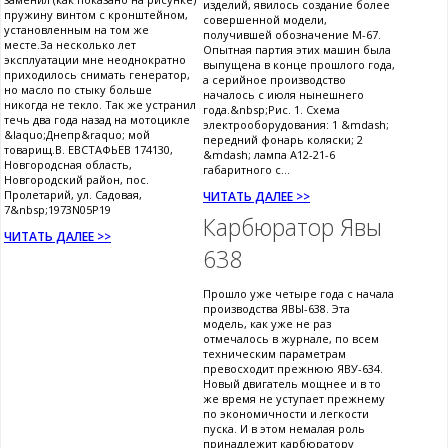
изделий, явилось создание более
пружину винтом с кронштейном,
совершенной модели,
установленным на том же
получившей обозначение М-67.
месте.За несколько лет
Опытная партия этих машин была
эксплуатации мне неоднократно
выпущена в конце прошлого года,
приходилось снимать генератор,
а серийное производство
но масло по стыку больше
началось с июля нынешнего
никогда не текло. Так же устранил
года.&nbsp;Рис. 1. Схема
течь два года назад на мотоцикле
электрооборудования: 1 &mdash;
&laquo;Днепр&raquo; мой
передний фонарь коляски; 2
товарищ.В. ЕВСТАФЬЕВ 174130,
&mdash; лампа А12-21-6
Новгородсная область,
габаритного с...
Новгородский район, пос.
Пролетарий, ул. Садовая,
ЧИТАТЬ ДАЛЕЕ >>
7&nbsp;1973N05P19
Карбюратор Явы
ЧИТАТЬ ДАЛЕЕ >>
638
Прошло уже четыре года с начала
производства ЯВЫ-638. Эта
модель, как уже не раз
отмечалось в журнале, по всем
техническим параметрам
превосходит прежнюю ЯВУ-634.
Новый двигатель мощнее и в то
же время не уступает прежнему
по экономичности и легкости
пуска. И в этом немалая роль
принадлежит карбюратору