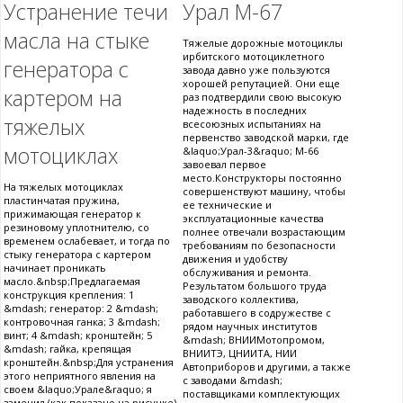
Устранение течи
Урал М-67
масла на стыке
Тяжелые дорожные мотоциклы
ирбитского мотоциклетного
генератора с
завода давно уже пользуются
хорошей репутацией. Они еще
картером на
раз подтвердили свою высокую
надежность в последних
тяжелых
всесоюзных испытаниях на
первенство заводской марки, где
мотоциклах
&laquo;Урал-3&raquo; М-66
завоевал первое
место.Конструкторы постоянно
На тяжелых мотоциклах
совершенствуют машину, чтобы
пластинчатая пружина,
ее технические и
прижимающая генератор к
эксплуатационные качества
резиновому уплотнителю, со
полнее отвечали возрастающим
временем ослабевает, и тогда по
требованиям по безопасности
стыку генератора с картером
движения и удобству
начинает проникать
обслуживания и ремонта.
масло.&nbsp;Предлагаемая
Результатом большого труда
конструкция крепления: 1
заводского коллектива,
&mdash; генератор: 2 &mdash;
работавшего в содружестве с
контровочная ганка; 3 &mdash;
рядом научных институтов
винт; 4 &mdash; кронштейн; 5
&mdash; ВНИИМотопромом,
&mdash; гайка, крепящая
ВНИИТЭ, ЦНИИТА, НИИ
кронштейн.&nbsp;Для устранения
Автоприборов и другими, а также
этого неприятного явления на
с заводами &mdash;
своем &laquo;Урале&raquo; я
поставщиками комплектующих
заменил (как показано на рисунке)