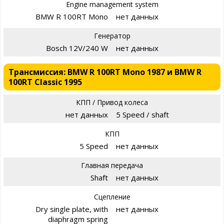
Engine management system
BMW R 100RT Mono
нет данных
Генератор
Bosch 12V/240 W
нет данных
Трансмиссия: BMW R 100RT Mono 1987 и BMW R
100RT Classic 1995
КПП / Привод колеса
нет данных
5 Speed / shaft
КПП
5 Speed
нет данных
Главная передача
Shaft
нет данных
Сцепление
Dry single plate, with
нет данных
diaphragm spring