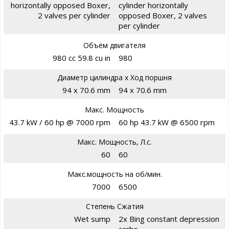
horizontally opposed Boxer,
cylinder horizontally
2 valves per cylinder
opposed Boxer, 2 valves
per cylinder
Объём двигателя
980 cc 59.8 cu in
980
Диаметр цилиндра х Ход поршня
94 x 70.6 mm
94 x 70.6 mm
Макс. Мощность
43.7 kW / 60 hp @ 7000 rpm
60 hp 43.7 kW @ 6500 rpm
Макс. Мощность, Л.с.
60
60
Макс.мощность на об/мин.
7000
6500
Степень Сжатия
Wet sump
2x Bing constant depression
carbs