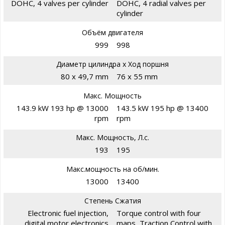
DOHC, 4 valves per cylinder
DOHC, 4 radial valves per
cylinder
Объём двигателя
999
998
Диаметр цилиндра х Ход поршня
80 x 49,7 mm
76 x 55 mm
Макс. Мощность
143.9 kW 193 hp @ 13000
143.5 kW 195 hp @ 13400
rpm
rpm
Макс. Мощность, Л.с.
193
195
Макс.мощность на об/мин.
13000
13400
Степень Сжатия
Electronic fuel injection,
Torque control with four
digital motor electronics
maps, Traction Control with