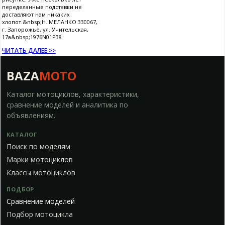
переделанные подставки не
доставляют нам никаких
хлопот.&nbsp;Н. МЕЛАНКО 330067,
г. Запорожье, ул. Учительская,
17а&nbsp;1976N01P38
ЧИТАТЬ ДАЛЕЕ >>
BAZA
MOTO
Каталог мотоциклов, характеристики,
сравнение моделей и аналитика по
объявлениям.
КАТАЛОГ
Поиск по моделям
Марки мотоциклов
Классы мотоциклов
ПОДБОР
Сравнение моделей
Подбор мотоцикла