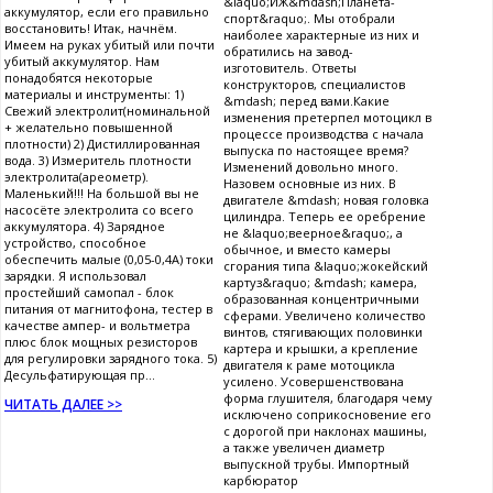
&laquo;ИЖ&mdash;Планета-
аккумулятор, если его правильно
спорт&raquo;. Мы отобрали
восстановить! Итак, начнём.
наиболее характерные из них и
Имеем на руках убитый или почти
обратились на завод-
убитый аккумулятор. Нам
изготовитель. Ответы
понадобятся некоторые
конструкторов, специалистов
материалы и инструменты: 1)
&mdash; перед вами.Какие
Свежий электролит(номинальной
изменения претерпел мотоцикл в
+ желательно повышенной
процессе производства с начала
плотности) 2) Дистиллированная
выпуска по настоящее время?
вода. 3) Измеритель плотности
Изменений довольно много.
электролита(ареометр).
Назовем основные из них. В
Маленький!!! На большой вы не
двигателе &mdash; новая головка
насосёте электролита со всего
цилиндра. Теперь ее оребрение
аккумулятора. 4) Зарядное
не &laquo;веерное&raquo;, а
устройство, способное
обычное, и вместо камеры
обеспечить малые (0,05-0,4А) токи
сгорания типа &laquo;жокейский
зарядки. Я использовал
картуз&raquo; &mdash; камера,
простейший самопал - блок
образованная концентричными
питания от магнитофона, тестер в
сферами. Увеличено количество
качестве ампер- и вольтметра
винтов, стягивающих половинки
плюс блок мощных резисторов
картера и крышки, а крепление
для регулировки зарядного тока. 5)
двигателя к раме мотоцикла
Десульфатирующая пр...
усилено. Усовершенствована
форма глушителя, благодаря чему
ЧИТАТЬ ДАЛЕЕ >>
исключено соприкосновение его
с дорогой при наклонах машины,
а также увеличен диаметр
выпускной трубы. Импортный
карбюратор