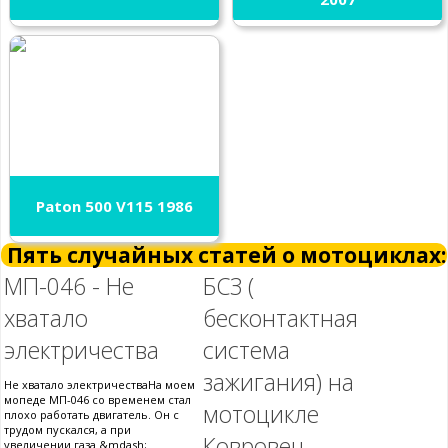
Paton 500 V115 1986
Пять случайных статей о мотоциклах:
МП-046 - Не
БСЗ (
хватало
бесконтактная
электричества
система
зажигания) на
Не хватало электричестваНа моем
мопеде МП-046 со временем стал
мотоцикле
плохо работать двигатель. Он с
трудом пускался, а при
Ковровец
увеличении газа &mdash;