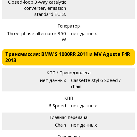
Closed-loop 3-way catalytic
converter, emission
standard EU-3.
Генератор
Three-phase alternator 350
нет данных
W
Трансмиссия: BMW S 1000RR 2011 и MV Agusta F4R
2013
КПП / Привод колеса
нет данных
Cassette styl 6 Speed /
chain
КПП
6 Speed
нет данных
Главная передача
Chain
нет данных
Сцепление