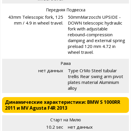
Передняя Подвеска
43mm Telescopic fork, 125
50mmMarzocchi UPSIDE -
mm / 4.9 in wheel travel.
DOWN telescopic hydraulic
fork with adjustable
rebound-compression
damping and external spring
preload 120 mm 4.72 in
wheel travel.
Рама
нет данных
Type CrMo Steel tubular
trellis Rear swing arm pivot
plates material Aluminium
alloy
Динамические характеристики: BMW S 1000RR
2011 и MV Agusta F4R 2013
Старт на Милю
10.2 sec
нет данных