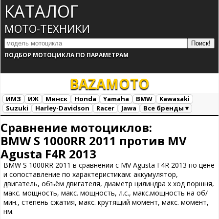
КАТАЛОГ
МОТО-ТЕХНИКИ
ПОДБОР МОТОЦИКЛА ПО ПАРАМЕТРАМ
BAZA
MOTO
ИМЗ
ИЖ
Минск
Honda
Yamaha
BMW
Kawasaki
Suzuki
Harley-Davidson
Racer
Jawa
Все бренды ▾
Все марки
Загрузка...
Сравнение мотоциклов:
BMW S 1000RR 2011 против MV
Agusta F4R 2013
BMW S 1000RR 2011 в сравнении с MV Agusta F4R 2013 по цене
и сопоставление по характеристикам: аккумулятор,
двигатель, объём двигателя, диаметр цилиндра х ход поршня,
макс. мощность, макс. мощность, л.с., макс.мощность на об/
мин., степень сжатия, макс. крутящий момент, макс. момент,
нм.