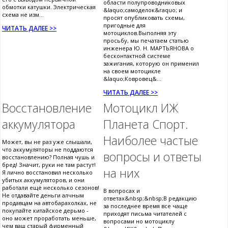
области полупроводниковых
обмотки катушки. Электрическая
&laquo;самоделок&raquo; и
схема не изм...
просят опубликовать схемы,
пригодные для
ЧИТАТЬ ДАЛЕЕ >>
мотоциклов.Выполняя эту
просьбу, мы печатаем статью
инженера Ю. Н. МАРТЬЯНОВА о
бесконтактной системе
зажигания, которую он применил
на своем мотоцикле
&laquo;Ковровец&...
ЧИТАТЬ ДАЛЕЕ >>
Восстановление
Мотоцикл ИЖ
аккумулятора
Планета Спорт.
Наиболее частые
Может, вы не раз уже слышали,
что аккумуляторы не поддаются
вопросы и ответы
восстановлению? Полная чушь и
бред! Значит, руки не там растут!
на них
Я лично восстановил несколько
убитых аккумуляторов, и они
работали ещё несколько сезонов!
В вопросах и
Не отдавайте деньги алчным
ответах&nbsp;&nbsp;В редакцию
продавцам на автобарахолках, не
за последнее время все чаще
покупайте китайское дерьмо -
приходят письма читателей с
оно может проработать меньше,
вопросами но мотоциклу
чем ваш старый фирменный