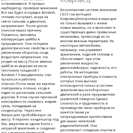
останавливался. Я промыл
карбюратор, проверил зажигание.
Бесконтактная система зажигания
Все как будто в порядке &mdash;
( БСЗ ) на мотоцикл
топливо поступает, искра на
КовровецЭлектроника в наши дни
свече сильная, а двигатель
не только вызывает к жизни
капризничает. После долгих
новые машины, но и вытесняет в
поисков нашел причину.
существующих давно привычные
Оказалось, виноваты
механизмы, превосходя их по
изолирующие шайбы в
многим важным параметрам. На
прерывателе. Они потеряли
некоторых автомобилях,
диэлектрические свойства и при
например, она управляет
увеличении оборотов, когда
зажиганием, подачей топлива и
возрастало напряжение, ток
обеспечивает .при этом
уходил на массу.После замены
увеличение мощности
шайб (я их вырезал из листа
двигателя&raquo; надежность его
текстолита толщиной 1
работы. На мотоциклах
&mdash;1.5 мм) двигатель стал
электронные приборы (стоимость
пускаться и работать
которых пока высока)
отлично.Почти такая же картина
используются только в системе
повторилась осенью, когда я
зажигания высокооборотных
ездил по раскисшим сельским
двигателей и реле-прерывателях
дорогам. В этом случае причиной
указателей поворота.Однако
неисправности оказалась жидкая
сложность и трудоемкость в
грязь, попадавшая на
производстве таких приборов не
конденсатор. Через нее
кажется таким уж
&laquo;шел пробой&raquo; на
непреодолимым препятствием
массу. Я перенес конденсатор под
для наших читателей-
бак, закрепив на одном болте с
радиолюбителей. Они
катушкой зажигания, и соединил
располагают солидным опытом в
его с выводом первичной