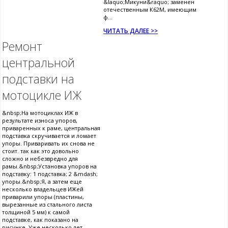
&laquo;Микуни&raquo; заменен
отечественным К62М, имеющим
ф...
ЧИТАТЬ ДАЛЕЕ >>
Ремонт
центральной
подставки на
мотоцикле ИЖ
&nbsp;На мотоциклах ИЖ в
результате износа упоров,
приваренных к раме, центральная
подставка скручивается и ломает
упоры. Приваривать их снова не
стоит. так как это довольно
сложно и небезвредно для
рамы.&nbsp;Установка упоров на
подставку: 1 подставка; 2 &mdash;
упоры.&nbsp;Я, а затем еще
несколько владельцев ИЖей
приварили упоры (пластины,
вырезанные из стального листа
толщиной 5 мм) к самой
подставке, как показано на
рисунке. Уже несколько лет