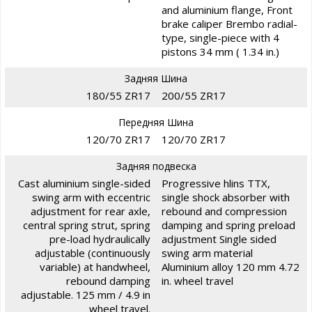
and aluminium flange, Front
brake caliper Brembo radial-
type, single-piece with 4
pistons 34 mm ( 1.34 in.)
Задняя Шина
180/55 ZR17
200/55 ZR17
Передняя Шина
120/70 ZR17
120/70 ZR17
Задняя подвеска
Cast aluminium single-sided
Progressive hlins TTX,
swing arm with eccentric
single shock absorber with
adjustment for rear axle,
rebound and compression
central spring strut, spring
damping and spring preload
pre-load hydraulically
adjustment Single sided
adjustable (continuously
swing arm material
variable) at handwheel,
Aluminium alloy 120 mm 4.72
rebound damping
in. wheel travel
adjustable. 125 mm / 4.9 in
wheel travel.