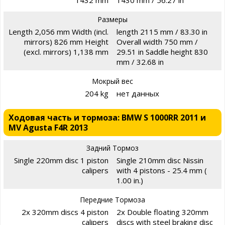
Размеры
Length 2,056 mm Width (incl.
length 2115 mm / 83.30 in
mirrors) 826 mm Height
Overall width 750 mm /
(excl. mirrors) 1,138 mm
29.51 in Saddle height 830
mm / 32.68 in
Мокрый вес
204 kg
нет данных
Ходовая часть и тормоза: BMW S 1000RR 2011 и
MV Agusta F4R 2013
Задний Тормоз
Single 220mm disc 1 piston
Single 210mm disc Nissin
calipers
with 4 pistons - 25.4 mm (
1.00 in.)
Передние Тормоза
2x 320mm discs 4 piston
2x Double floating 320mm
calipers
discs with steel braking disc