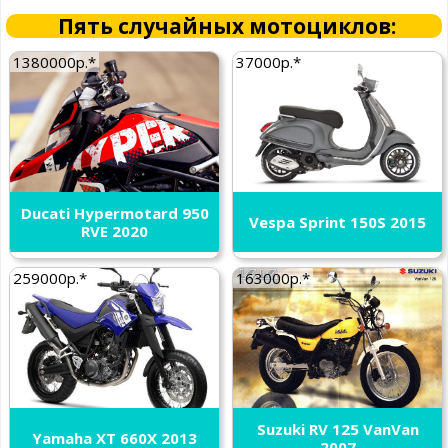
Пять случайных мотоциклов:
1380000р.*
37000р.*
Ducati Hypermotard 950
Vespa Sprint 150S 2015
RVE 2020
259000р.*
163000р.*
Suzuki RV 125 VanVan
Yamaha XT 660X 2013
2007