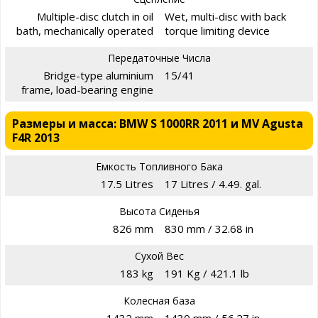
Multiple-disc clutch in oil
Wet, multi-disc with back
bath, mechanically operated
torque limiting device
Передаточные Числа
Bridge-type aluminium
15/41
frame, load-bearing engine
Размеры и масса: BMW S 1000RR 2011 и MV Agusta
F4R 2013
Емкость Топливного Бака
17.5 Litres
17 Litres / 4.49. gal.
Высота Сиденья
826 mm
830 mm / 32.68 in
Сухой Вес
183 kg
191 Kg / 421.1 lb
Колесная база
1432 mm
1430 mm / 56.27 in