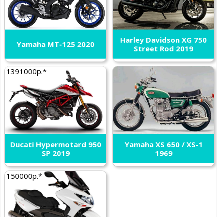
Harley Davidson XG 750
Yamaha MT-125 2020
Street Rod 2019
1391000р.*
Ducati Hypermotard 950
Yamaha XS 650 / XS-1
SP 2019
1969
150000р.*