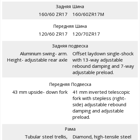
Задняя Шина
160/60 ZR17
160/60ZR17M
Передняя Шина
120/60 ZR17
120/70ZR17
Задняя подвеска
Aluminium swing- arm.
Offset laydown single-shock
Height- adjustable rear axle
with 13-way adjustable
rebound damping and 7-way
adjustable preload.
Передняя Подвеска
43 mm upside- down fork
41 mm inverted telescopic
fork with stepless (right-
side) adjustable rebound
damping and adjustable
preload.
Рама
Tubular steel trellis,
Diamond, high-tensile steel