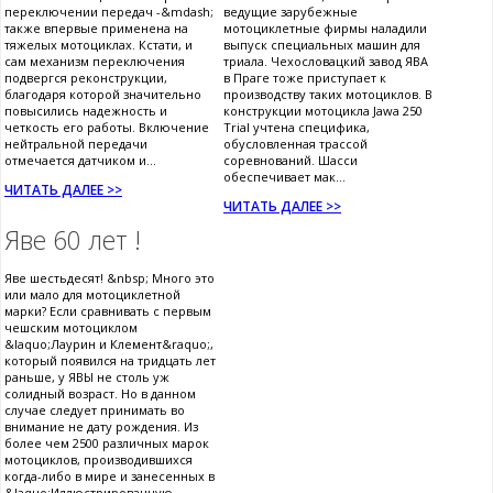
переключении передач -&mdash;
ведущие зарубежные
также впервые применена на
мотоциклетные фирмы наладили
тяжелых мотоциклах. Кстати, и
выпуск специальных машин для
сам механизм переключения
триала. Чехословацкий завод ЯВА
подвергся реконструкции,
в Праге тоже приступает к
благодаря которой значительно
производству таких мотоциклов. В
повысились надежность и
конструкции мотоцикла Jawa 250
четкость его работы. Включение
Trial учтена специфика,
нейтральной передачи
обусловленная трассой
отмечается датчиком и...
соревнований. Шасси
обеспечивает мак...
ЧИТАТЬ ДАЛЕЕ >>
ЧИТАТЬ ДАЛЕЕ >>
Яве 60 лет !
Яве шестьдесят! &nbsp; Много это
или мало для мотоциклетной
марки? Если сравнивать с первым
чешским мотоциклом
&laquo;Лаурин и Клемент&raquo;,
который появился на тридцать лет
раньше, у ЯВЫ не столь уж
солидный возраст. Но в данном
случае следует принимать во
внимание не дату рождения. Из
более чем 2500 различных марок
мотоциклов, производившихся
когда-либо в мире и занесенных в
&laquo;Иллюстрированную