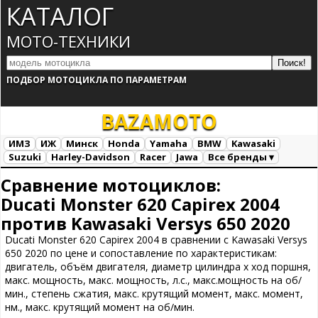
КАТАЛОГ
МОТО-ТЕХНИКИ
ПОДБОР МОТОЦИКЛА ПО ПАРАМЕТРАМ
BAZA
MOTO
ИМЗ
ИЖ
Минск
Honda
Yamaha
BMW
Kawasaki
Suzuki
Harley-Davidson
Racer
Jawa
Все бренды ▾
Все марки
Загрузка...
Сравнение мотоциклов:
Ducati Monster 620 Capirex 2004
против Kawasaki Versys 650 2020
Ducati Monster 620 Capirex 2004 в сравнении с Kawasaki Versys
650 2020 по цене и сопоставление по характеристикам:
двигатель, объём двигателя, диаметр цилиндра х ход поршня,
макс. мощность, макс. мощность, л.с., макс.мощность на об/
мин., степень сжатия, макс. крутящий момент, макс. момент,
нм., макс. крутящий момент на об/мин.