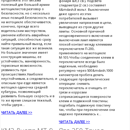
продолжить этот весьма
фонаря &lt;3 св.), подсвета
полезный для большой армии
спидометра (2 св.) составляет
мотоциклистов разговор о
6&mdash;8 вольт. Выключение
безопасности, но с несколько
даже одного из этих
иных позиций.Безопасность езды
потребителей вызывает
на мотоцикле обеспечивается,
увеличение напряжения в цепи,
конечно, прежде всего
выводящее из строя другие
водительским мастерством,
лампы. Основной причиной
умением избегать аварийных
неодновременного включения и
ситуаций, способностью сразу
выключения ламп является
найти правильный выход, если
плохой контакт между клеммами
такая ситуация все же возникла.
переключателя П-200,
Но большое значение имеет
применяемого на мотоцикле
конструкция машины, ее
М-105.Чтобы соединение клемм в
устойчивость, маневренность,
переключателе всегда было
тормозные возможности,
надежным, необходимо
уязвимость при
регулярно через 500&mdash;1000
происшествиях.Наиболее
километров пробега делать
неустойчивым, а следовательно, и
следующие профилактические
опасным при езде является
операции: снимать
мотоцикл-одиночка средней
переключатель и очищать от
кубатуры, позволяющий
грязи и коррозии
развивать большую скорость и в
соприкасающиеся поверхности
то же время слишком тяжелый,
клемм и подвижной пластины;
чтобы удерж...
подгибать подвижную пластину
так, чтобы при переключении она
ЧИТАТЬ ДАЛЕЕ >>
надежно прижималась к...
ЧИТАТЬ ДАЛЕЕ >>