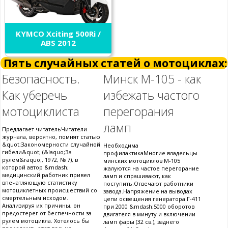
KYMCO Xciting 500Ri /
ABS 2012
Пять случайных статей о мотоциклах:
Безопасность.
Минск М-105 - как
Как уберечь
избежать частого
мотоциклиста
перегорания
ламп
Предлагает читательЧитатели
журнала, вероятно, помнят статью
&quot;Закономерности случайной
Необходима
гибели&quot; (&laquo;За
профилактикаМногие владельцы
рулем&raquo;, 1972, № 7), в
минских мотоциклов М-105
которой автор &mdash;
жалуются на частое перегорание
медицинский работник привел
ламп и спрашивают, как
впечатляющую статистику
поступить.Отвечают работники
мотоциклетных происшествий со
завода.Напряжение на выводах
смертельным исходом.
цепи освещения генератора Г-411
Анализируя их причины, он
при 2000 &mdash;5000 оборотов
предостерег от беспечности за
двигателя в минуту и включении
рулем мотоцикла. Хотелось бы
ламп фары (32 св.), заднего