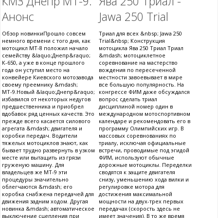
КМЗ Днепр МТ-9.
Ява 250 Триал -
Анонс
Jawa 250 Trial
Обзор новинкиПрошло совсем
Триал для всех &nbsp; Jawa 250
немного времени с того дня, как
Trial&nbsp; Конструкция
мотоцикл МТ-8 положил начало
мотоцикла Ява 250 Триал Триал
семейству &laquo;Днепр&raquo;
&mdash; мотоциклетное
К-650, а уже в конце прошлого
соревнование на мастерство
года он уступил место на
вождения по пересеченной
конвейере Киевского мотозавода
местности завоевывает в мире
своему преемнику &mdash;
все большую популярность. На
МТ-9.Новый &laquo;Днепр&raquo;
конгрессе ФИМ даже обсуждался
избавился от некоторых недугов
вопрос сделать триал
предшественника и приобрел
дисциплиной номер один в
вдобавок ряд ценных качеств. Это
международном мотоспортивном
прежде всего касается силового
календаре и рекомендовать его в
агрегата &mdash; двигателя и
программу Олимпийских игр. В
коробки передач. Водители
массовых соревнованиях по
тяжелых мотоциклов знают, как
триалу, исключая официальные
бывает трудно развернуть в узком
встречи, проводимые под эгидой
месте или вытащить из грязи
ФИМ, используют обычные
груженую машину. Для
дорожные мотоциклы. Переделки
владельцев же МТ-9 эти
сводятся к защите двигателя
процедуры значительно
снизу, уменьшению хода вилки и
облегчаются &mdash; его
регулировке мотора для
коробка снабжена передачей для
достижения максимальной
движения задним ходом. Другая
мощности на двух-трех первых
новинка &mdash; автоматическое
передачах (скорость здесь не
выключение сцепления при
имеет значения). В то же время