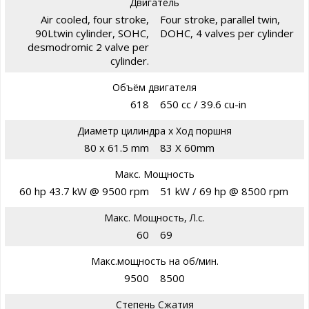
Двигатель
Air cooled, four stroke,
Four stroke, parallel twin,
90Ltwin cylinder, SOHC,
DOHC, 4 valves per cylinder
desmodromic 2 valve per
cylinder.
Объём двигателя
618
650 cc / 39.6 cu-in
Диаметр цилиндра х Ход поршня
80 x 61.5 mm
83 X 60mm
Макс. Мощность
60 hp 43.7 kW @ 9500 rpm
51 kW / 69 hp @ 8500 rpm
Макс. Мощность, Л.с.
60
69
Макс.мощность на об/мин.
9500
8500
Степень Сжатия