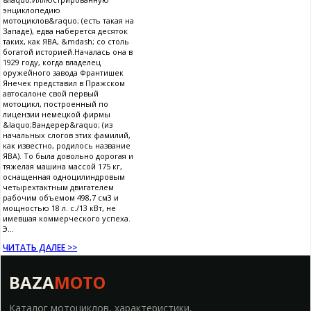
энциклопедию
мотоциклов&raquo; (есть такая на
Западе), едва наберется десяток
таких, как ЯВА, &mdash; со столь
богатой историей.Началась она в
1929 году, когда владелец
оружейного завода Франтишек
Янечек представил в Пражском
автосалоне свой первый
мотоцикл, построенный по
лицензии немецкой фирмы
&laquo;Вандерер&raquo; (из
начальных слогов этих фамилий,
как известно, родилось название
ЯВА). То была довольно дорогая и
тяжелая машина массой 175 кг,
оснащенная одноцилиндровым
четырехтактным двигателем
рабочим объемом 498,7 см3 и
мощностью 18 л. с./13 кВт, не
имевшая коммерческого успеха.
Э...
ЧИТАТЬ ДАЛЕЕ >>
BAZA
MOTO
Каталог мотоциклов, характеристики,