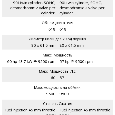
90Ltwin cylinder, SOHC,
90Ltwin cylinder, SOHC,
desmodromic 2 valve per
desmodromic 2 valve per
cylinder.
cylinder.
Объём двигателя
618
618
Диаметр цилиндра х Ход поршня
80 x 61.5 mm
80 x 61.5 mm
Макс. Мощность
60 hp 43.7 kW @ 9500 rpm
57 hp @ 9500 rpm
Макс. Мощность, Л.с.
60
57
Макс.мощность на об/мин.
9500
9500
Степень Сжатия
Fuel injection 45 mm throttle
Fuel injection 45 mm throttle