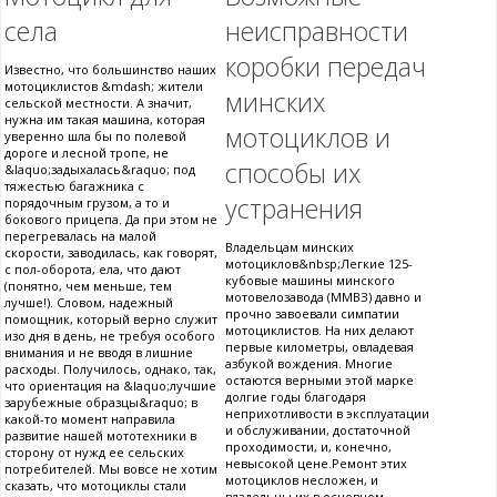
села
неисправности
коробки передач
Известно, что большинство наших
мотоциклистов &mdash; жители
минских
сельской местности. А значит,
нужна им такая машина, которая
мотоциклов и
уверенно шла бы по полевой
дороге и лесной тропе, не
способы их
&laquo;задыхалась&raquo; под
тяжестью багажника с
устранения
порядочным грузом, а то и
бокового прицепа. Да при этом не
перегревалась на малой
Владельцам минских
скорости, заводилась, как говорят,
мотоциклов&nbsp;Легкие 125-
с пол-оборота, ела, что дают
кубовые машины минского
(понятно, чем меньше, тем
мотовелозавода (ММВЗ) давно и
лучше!). Словом, надежный
прочно завоевали симпатии
помощник, который верно служит
мотоциклистов. На них делают
изо дня в день, не требуя особого
первые километры, овладевая
внимания и не вводя в лишние
азбукой вождения. Многие
расходы. Получилось, однако, так,
остаются верными этой марке
что ориентация на &laquo;лучшие
долгие годы благодаря
зарубежные образцы&raquo; в
неприхотливости в эксплуатации
какой-то момент направила
и обслуживании, достаточной
развитие нашей мототехники в
проходимости, и, конечно,
сторону от нужд ее сельских
невысокой цене.Ремонт этих
потребителей. Мы вовсе не хотим
мотоциклов несложен, и
сказать, что мотоциклы стали
владельцы их в основном