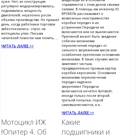
хуже. Нет, их конструкция
справляются с этим делом своими
регулярно модернизировалась,
силами. В помощь им инженер Ю.
поднималась мощность
ВРУБЕЛЬ рассказывает о
двигателей, неуклонно росли
возможных неисправностях
объемы производства. Но пришел
коробки передач и их
день, когда работники торговли
устранении.Передачи не
забеспокоились: спрос на
включаются или не выключаются.
мотоциклы упал. Письма
Причиной может быть заедание
читателей помогли нам понять, ...
собачки механизма
переключения передач от
ЧИТАТЬ ДАЛЕЕ >>
сильного загрязнения масла или
ослабление крепления основания
механизма. В таких случаях масло
заменяют чистым,
предварительно промыв картер
коробки керосином. Основание
механизма переключения
передач надежно
закрепляют.Передачи
включаются нечетко &mdash;
иногда только после второй-
третьей попытки, порой
самовыключаются, а и...
ЧИТАТЬ ДАЛЕЕ >>
Мотоцикл ИЖ
Какие
Юпитер 4. Об
подшипники и