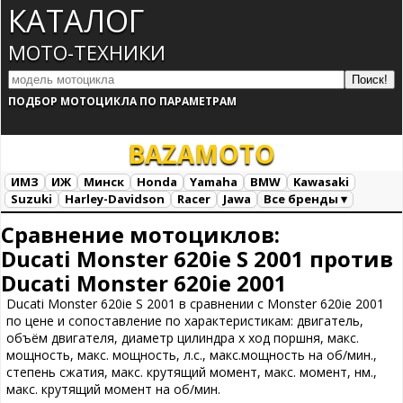
КАТАЛОГ
МОТО-ТЕХНИКИ
ПОДБОР МОТОЦИКЛА ПО ПАРАМЕТРАМ
BAZA
MOTO
ИМЗ
ИЖ
Минск
Honda
Yamaha
BMW
Kawasaki
Suzuki
Harley-Davidson
Racer
Jawa
Все бренды ▾
Все марки
Загрузка...
Сравнение мотоциклов:
Ducati Monster 620ie S 2001 против
Ducati Monster 620ie 2001
Ducati Monster 620ie S 2001 в сравнении с Monster 620ie 2001
по цене и сопоставление по характеристикам: двигатель,
объём двигателя, диаметр цилиндра х ход поршня, макс.
мощность, макс. мощность, л.с., макс.мощность на об/мин.,
степень сжатия, макс. крутящий момент, макс. момент, нм.,
макс. крутящий момент на об/мин.