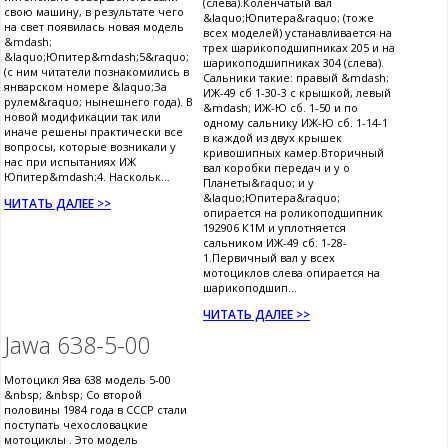
(слева).Коленчатый вал
свою машину, в результате чего
&laquo;Юпитера&raquo; (тоже
на свет появилась новая модель
всех моделей) устанавливается на
&mdash;
трех шарикоподшипниках 205 и на
&laquo;Юпитер&mdash;5&raquo;
шарикоподшипниках 304 (слева).
(с ним читатели познакомились в
Сальники такие: правый &mdash;
январском номере &laquo;За
ИЖ-49 сб 1-30-3 с крышкой, левый
рулем&raquo; нынешнего года). В
&mdash; ИЖ-Ю сб. 1-50 и по
новой модификации так или
одному сальнику ИЖ-Ю сб. 1-14-1
иначе решены практически все
в каждой из двух крышек
вопросы, которые возникали у
кривошипных камер.Вторичный
нас при испытаниях ИЖ
вал коробки передач и у о
Юпитер&mdash;4. Наскольк...
Планеты&raquo; и у
&laquo;Юпитера&raquo;
ЧИТАТЬ ДАЛЕЕ >>
опирается на роликоподшипник
192906 К1М и уплотняется
сальником ИЖ-49 сб. 1-28-
1.Первичный вал у всех
мотоциклов слева опирается на
шарикоподшип...
ЧИТАТЬ ДАЛЕЕ >>
Jawa 638-5-00
Мотоцикл Ява 638 модель 5-00
&nbsp; &nbsp; Со второй
половины 1984 года в СССР стали
поступать чехословацкие
мотоциклы . Это модель