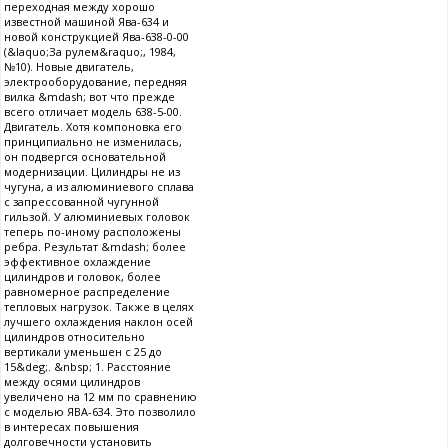
переходная между хорошо
известной машиной Ява-634 и
новой конструкцией Ява-638-0-00
(&laquo;За рулем&raquo;, 1984,
№10). Новые двигатель,
электрооборудование, передняя
вилка &mdash; вот что прежде
всего отличает модель 638-5-00.
Двигатель. Хотя компоновка его
принципиально не изменилась,
он подвергся основательной
модернизации. Цилиндры не из
чугуна, а из алюминиевого сплава
с запрессованной чугунной
гильзой. У алюминиевых головок
теперь по-иному расположены
ребра. Результат &mdash; более
эффективное охлаждение
цилиндров и головок, более
равномерное распределение
тепловых нагрузок. Также в целях
лучшего охлаждения наклон осей
цилиндров относительно
вертикали уменьшен с 25 до
15&deg;. &nbsp; 1. Расстояние
между осями цилиндров
увеличено на 12 мм по сравнению
с моделью ЯВА-634. Это позволило
в интересах повышения
долговечности установить