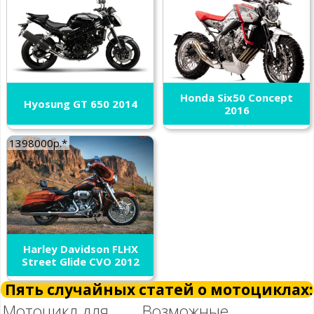
Honda Six50 Concept
Hyosung GT 650 2014
2016
1398000р.*
Harley Davidson FLHX
Street Glide CVO 2012
Пять случайных статей о мотоциклах:
Мотоцикл для
Возможные