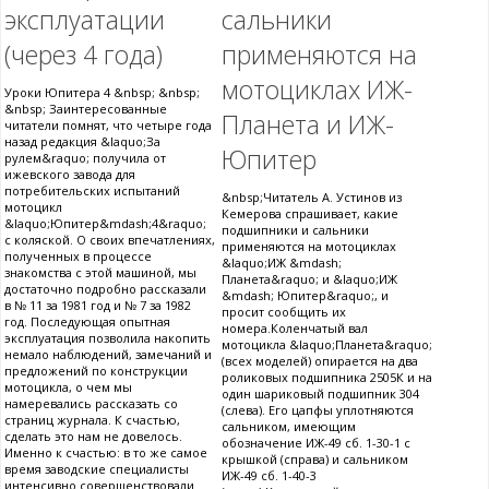
эксплуатации
сальники
(через 4 года)
применяются на
мотоциклах ИЖ-
Уроки Юпитера 4 &nbsp; &nbsp;
&nbsp; Заинтересованные
Планета и ИЖ-
читатели помнят, что четыре года
назад редакция &laquo;За
Юпитер
рулем&raquo; получила от
ижевского завода для
потребительских испытаний
&nbsp;Читатель А. Устинов из
мотоцикл
Кемерова спрашивает, какие
&laquo;Юпитер&mdash;4&raquo;
подшипники и сальники
с коляской. О своих впечатлениях,
применяются на мотоциклах
полученных в процессе
&laquo;ИЖ &mdash;
знакомства с этой машиной, мы
Планета&raquo; и &laquo;ИЖ
достаточно подробно рассказали
&mdash; Юпитер&raquo;, и
в № 11 за 1981 год и № 7 за 1982
просит сообщить их
год. Последующая опытная
номера.Коленчатый вал
эксплуатация позволила накопить
мотоцикла &laquo;Планета&raquo;
немало наблюдений, замечаний и
(всех моделей) опирается на два
предложений по конструкции
роликовых подшипника 2505К и на
мотоцикла, о чем мы
один шариковый подшипник 304
намеревались рассказать со
(слева). Его цапфы уплотняются
страниц журнала. К счастью,
сальником, имеющим
сделать это нам не довелось.
обозначение ИЖ-49 сб. 1-30-1 с
Именно к счастью: в то же самое
крышкой (справа) и сальником
время заводские специалисты
ИЖ-49 сб. 1-40-3
интенсивно совершенствовали