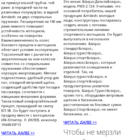
Это мокик &laquo;Дельта&raquo;,
на прямоугольной трубча- той
модель РМЗ-2.124. Учитывая, что
раме: в передней части на
основной потребитель нашей
резиновых полумуфтах, в задней
продукции &mdash; молодые
&mdash; на двух спиральных
люди, конструкторы постарались
пружинах. Расширенная на 140 мм
создать мокик с легкими,
рама намного повышает
стремительными линиями
устойчивость мотоцикла,
спортивного мотоцикла. Он будет
особенно на поворотах.
выпускаться в нескольких
Взаимозаменяемость колес
исполнениях: &laquo;
бокового прицепа и мотоцикла
стандарт&raquo;,
облегчает условия эксплуатации.
&laquo;турист&raquo;,
Торсионный вал с рычагом и
&laquo;спорт&raquo;,
закрепленным на нем колесом
&laquo;люкс&raquo;, которые
совместно со спиральными
различаются оснащением и
пружинами обеспечивает
отделкой. Так, на
хорошую амортизацию. Мягкие
&laquo;туристе&raquo; и
подлокотники, удобный упор для
&laquo;спорте&raquo;
ног, откидной ветровой щиток,
предусмотрены указатели
создающий удобства при посадке
поворота. &laquo;Турист&raquo;,
пассажира, сочетаются с
кроме того, оборудован ветровым
изящными внешними формами.
щитком и багажником,
Таков новый комфортабельный
рассчитанным на боковые сумки.
прицеп, пришедший на смену
&laquo;Спорт&raquo; не имеет
БП-58. Он будет поступать в
багажника, но ...
продажу вместе с мотоциклом
ИЖ-Юпитер. Л. ИХЛЕВ, инженер
ЧИТАТЬ ДАЛЕЕ >>
1964N10P13
Чтобы не мерзли
ЧИТАТЬ ДАЛЕЕ >>