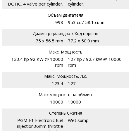
DOHC, 4 valve per cylinder.
cylinder.
Объём двигателя
998
953 cc / 58.1 cu-in
Диаметр цилиндра х Ход поршня
75 x 56.5 mm
77.2 x 50.9 mm
Макс. Мощность
123.4 hp 92 KW @ 10000
127 hp / 92.7 kW @ 10000
rpm
rpm
Макс. Мощность, Л.с.
123.4
127
Макс.мощность на об/мин.
10000
10000
Степень Сжатия
PGM-F1 Electronic fuel
Wet sump
injection36mm throttle