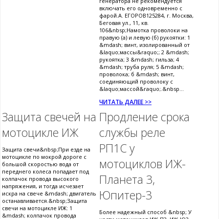
генератора не рекомендуется
включать его одновременно с
фарой.А. ЕГОРОВ125284, г. Москва,
Беговая ул., 11, кв.
106&nbsp;Намотка проволоки на
правую (а) и левую (б) рукоятки: 1
&mdash; винт, изолированный от
&laquo;массы&raquo;; 2 &mdash;
рукоятка; 3 &mdash; гильза; 4
&mdash; труба руля; 5 &mdash;
проволока; б &mdash; винт,
соединяющий проволоку с
&laquo;массой&raquo;.&nbsp...
ЧИТАТЬ ДАЛЕЕ >>
Защита свечей на
Продление срока
мотоцикле ИЖ
службы реле
РП1С у
Защита свечи&nbsp;При езде на
мотоцикле по мокрой дороге с
мотоциклов ИЖ-
большой скоростью вода от
переднего колеса попадает под
Планета 3,
колпачок провода высокого
напряжения, и тогда исчезает
Юпитер-3
искра на свече &mdash; двигатель
останавливается.&nbsp;Защита
свечи на мотоцикле ИЖ: 1
Более надежный способ &nbsp; У
&mdash; колпачок провода