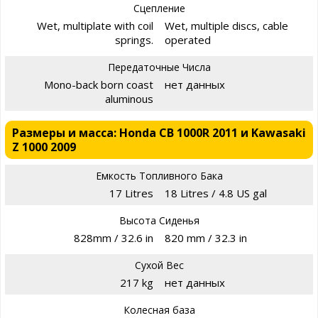
Сцепление
Wet, multiplate with coil
Wet, multiple discs, cable
springs.
operated
Передаточные Числа
Mono-back born coast
нет данных
aluminous
Размеры и масса: Honda CB 1000R 2011 и Kawasaki
Z 1000 2009
Емкость Топливного Бака
17 Litres
18 Litres / 4.8 US gal
Высота Сиденья
828mm / 32.6 in
820 mm / 32.3 in
Сухой Вес
217 kg
нет данных
Колесная база