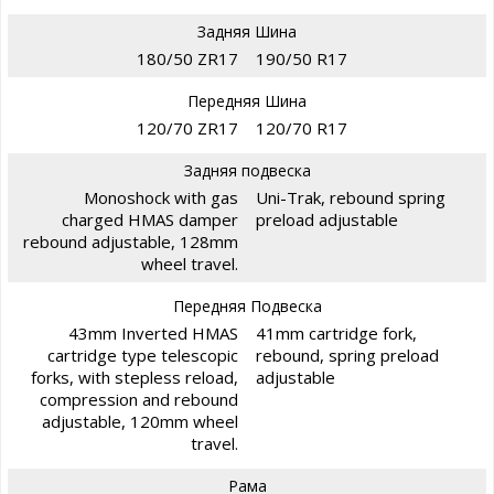
Задняя Шина
180/50 ZR17
190/50 R17
Передняя Шина
120/70 ZR17
120/70 R17
Задняя подвеска
Monoshock with gas
Uni-Trak, rebound spring
charged HMAS damper
preload adjustable
rebound adjustable, 128mm
wheel travel.
Передняя Подвеска
43mm Inverted HMAS
41mm cartridge fork,
cartridge type telescopic
rebound, spring preload
forks, with stepless reload,
adjustable
compression and rebound
adjustable, 120mm wheel
travel.
Рама