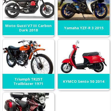
Moto Guzzi V7 III Carbon
Yamaha YZF-R 3 2015
Dark 2018
Triumph TR25T
KYMCO Sento 50 2014
Trailblazer 1971