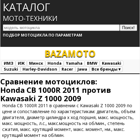
КАТАЛОГ
МОТО-ТЕХНИКИ
ПОДБОР МОТОЦИКЛА ПО ПАРАМЕТРАМ
BAZA
MOTO
ИМЗ
ИЖ
Минск
Honda
Yamaha
BMW
Kawasaki
Suzuki
Harley-Davidson
Racer
Jawa
Все бренды ▾
Все марки
Загрузка...
Сравнение мотоциклов:
Honda CB 1000R 2011 против
Kawasaki Z 1000 2009
Honda CB 1000R 2011 в сравнении с Kawasaki Z 1000 2009 по
цене и сопоставление по характеристикам: двигатель, объём
двигателя, диаметр цилиндра х ход поршня, макс. мощность,
макс. мощность, л.с., макс.мощность на об/мин., степень
сжатия, макс. крутящий момент, макс. момент, нм., макс.
крутящий момент на об/мин.