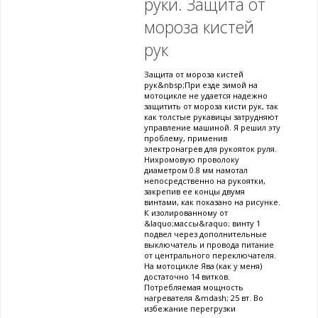
руки. Защита от
мороза кистей
рук
Защита от мороза кистей
рук&nbsp;При езде зимой на
мотоцикле не удается надежно
защитить от мороза кисти рук, так
как толстые рукавицы затрудняют
управление машиной. Я решил эту
проблему, применив
электронагрев для рукояток руля.
Нихромовую проволоку
диаметром 0.8 мм намотал
непосредственно на рукоятки,
закрепив ее концы двумя
винтами, как показано на рисунке.
К изолированному от
&laquo;массы&raquo; винту 1
подвел через дополнительные
выключатель и провода питание
от центрального переключателя.
На мотоцикле Ява (как у меня)
достаточно 14 витков.
Потребляемая мощность
нагревателя &mdash; 25 вт. Во
избежание перегрузки