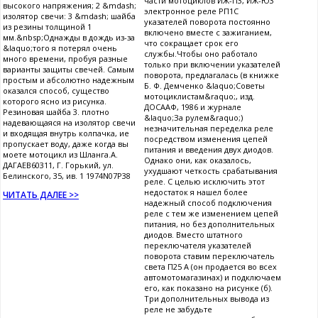
части мотоциклов ИЖ-П3, ИЖ-Ю3
высокого напряжения; 2 &mdash;
электронное реле РП1С
изолятор свечи: 3 &mdash; шайба
указателей поворота постоянно
из резины толщиной 1
включено вместе с зажиганием,
мм.&nbsp;Однажды в дождь из-за
что сокращает срок его
&laquo;того я потерял очень
службы.Чтобы оно работало
много времени, пробуя разные
только при включении указателей
варианты защиты свечей. Самым
поворота, предлагалась (в книжке
простым и абсолютно надежным
Б. Ф. Демченко &laquo;Советы
оказался способ, существо
мотоциклистам&raquo;, изд.
которого ясно из рисунка.
ДОСААФ, 1986 и журнале
Резиновая шайба 3. плотно
&laquo;За рулем&raquo;)
надевающаяся на изолятор свечи
незначительная переделка реле
и входящая внутрь колпачка, ие
посредством изменения цепей
пропускает воду, даже когда вы
питания и введения двух диодов.
моете мотоцикл из Шланга.А.
Однако они, как оказалось,
ДАГАЕВ60311, Г. Горький, ул.
ухудшают четкость срабатывания
Белинского, 35, ив. 1 1974N07P38
реле. С целью исключить этот
недостаток я нашел более
ЧИТАТЬ ДАЛЕЕ >>
надежный способ подключения
реле с тем же изменением цепей
питания, но без дополнительных
диодов. Вместо штатного
переключателя указателей
поворота ставим переключатель
света П25 А (он продается во всех
автомотомагазинах) и подключаем
его, как показано на рисунке (б).
Три дополнительных вывода из
реле не забудьте