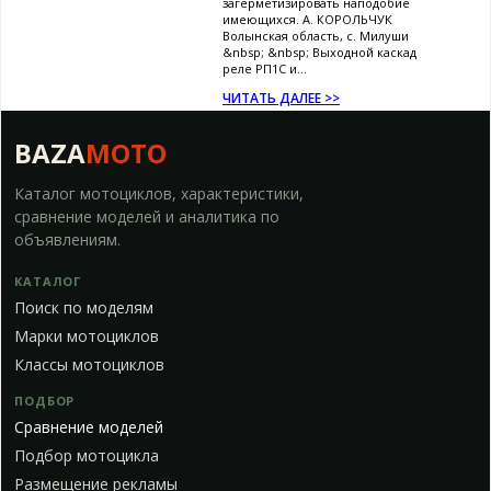
загерметизировать наподобие
имеющихся. А. КОРОЛЬЧУК
Волынская область, с. Милуши
&nbsp; &nbsp; Выходной каскад
реле РП1С и...
ЧИТАТЬ ДАЛЕЕ >>
BAZA
MOTO
Каталог мотоциклов, характеристики,
сравнение моделей и аналитика по
объявлениям.
КАТАЛОГ
Поиск по моделям
Марки мотоциклов
Классы мотоциклов
ПОДБОР
Сравнение моделей
Подбор мотоцикла
Размещение рекламы