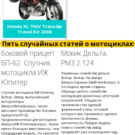
Honda XL 700V Transalp
Travel Kit 2008
Пять случайных статей о мотоциклах:
Боковой прицеп
Мокик Дельта.
БП-62. Спутник
РМЗ 2.124
мотоцикла ИЖ
Первенцы семейства Дельта
&nbsp; &nbsp; На заводе
Юпитер
&laquo;Саркана Звайгзне&raquo; в
последнее время созданы
образцы целого семейства
Спутник мотоцикла ИЖ Юпитер
мопедов для различных категорий
&nbsp; Завод, выпускающий
покупателей. Общим их
мотороллеры
признаком стал единый,
&laquo;Вятка&raquo;, начал
фирменный стиль, основой
массовое производство боковых
которого мы стремились сделать
прицепов БП-62,
лаконичность формы,
предназначенных для мотоцикла
элегантность.Первую модель
&laquo;ИЖ-Юпитер&raquo;. Кузов
нового семейства завод
имеет большую вместимость, чем
предлагает уже в нынешнем году.
предыдущая модель. Он крепится