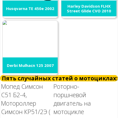
Harley Davidson FLHX
Husqvarna TE 450e 2002
Street Glide CVO 2010
Derbi Mulhacn 125 2007
Пять случайных статей о мотоциклах:
Мопед Симсон
Роторно-
С51 Б2-4,
поршневой
Мотороллер
двигатель на
Симсон КР51/2Э (
мотоцикле