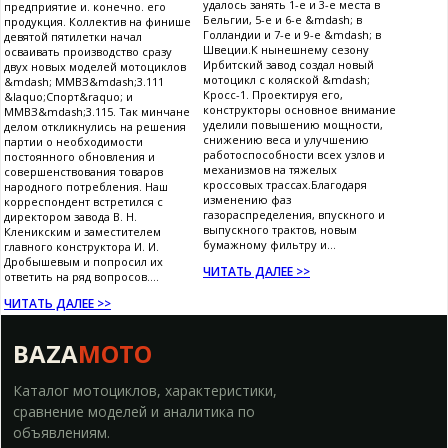
удалось занять 1-е и 3-е места в
предприятие и. конечно. его
Бельгии, 5-е и 6-е &mdash; в
продукция. Коллектив на финише
Голландии и 7-е и 9-е &mdash; в
девятой пятилетки начал
Швеции.К нынешнему сезону
осваивать производство сразу
Ирбитский завод создал новый
двух новых моделей мотоциклов
мотоцикл с коляской &mdash;
&mdash; ММВЗ&mdash;3.111
Кросс-1. Проектируя его,
&laquo;Спорт&raquo; и
конструкторы основное внимание
ММВЗ&mdash;3.115. Так минчане
уделили повышению мощности,
делом откликнулись на решения
снижению веса и улучшению
партии о необходимости
работоспособности всех узлов и
постоянного обновления и
механизмов на тяжелых
совершенствования товаров
кроссовых трассах.Благодаря
народного потребления. Наш
изменению фаз
корреспондент встретился с
газораспределения, впускного и
директором завода В. Н.
выпускного трактов, новым
Кленикским и заместителем
бумажному фильтру и...
главного конструктора И. И.
Дробышевым и попросил их
ЧИТАТЬ ДАЛЕЕ >>
ответить на ряд вопросов....
ЧИТАТЬ ДАЛЕЕ >>
BAZA
MOTO
Каталог мотоциклов, характеристики,
сравнение моделей и аналитика по
объявлениям.