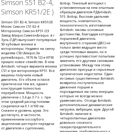
Simson S51 B2-4,
&nbsp; Тяжелый мотоцикл с
установленным на нем опытным
Simson KR51/2E )
образцом двигателя РД&mdash;
515. &nbsp; Высокая удельная
мощность, компактность,
Simson S51 B2-4, Simson KR51/2E
технологичность изготовления
Мокик Симсон С51 Б2-4
&mdash; таковы основные
Мотороллер Симсон КР51 /2Э
достоинства, благодаря которым
Завод &laquo;Симеон&raquo; в г.
поршневой двигатель
Зуль (ГДР) выпускает популярные
внутреннего сгорания (ДВС) не
50-кубовые мокики и
только занял ведущее место
мотороллеры. Недавно на смену
среди тепловых машин, но и
моделям С50 (&laquo;За
успешно противостоит попыткам
рулем&raquo;, 1976 № 12) и КР50
заменить его другими силовыми
пришло новое семейство. В нем
установками. Между тем этому
&mdash; четыре варианта мокика
двигателю присущи и серьезные
С51 и три мотороллера КР51. Все
органические недостатки. Один
машины получили новый
из самых существенных &mdash;
двигатель. Его объем остался
возвратно-поступательное
практически тем же, однако
движение поршня и
конструкция полностью
порождаемые им силы инерции,
переработана. Мощность
которые не всегда можно
увеличена с 3,6 до 3.7 л. с. при
уравновесить. Отсюда &mdash;
этом средний расход топлива
дополнительные динамические
сократился на 0.1 л/100 км.
нагрузки, вибрации, шум. Другой
Снижен и уровень шума. Это
&mdash; наличие в
достигнуто, в частности,
четырехтактных двигателях
применением косозубого
довольно сложного
зацепления шестерен передачи
газораспределительного
от двигателя к сцеплению,
механизма, требовательного к