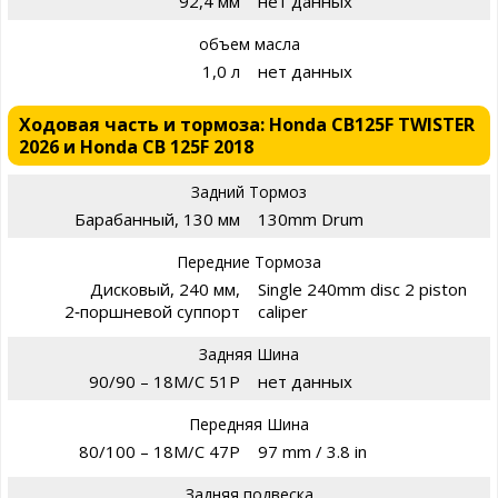
92,4 мм
нет данных
объем масла
1,0 л
нет данных
Ходовая часть и тормоза: Honda CB125F TWISTER
2026 и Honda CB 125F 2018
Задний Тормоз
Барабанный, 130 мм
130mm Drum
Передние Тормоза
Дисковый, 240 мм,
Single 240mm disc 2 piston
2‑поршневой суппорт
caliper
Задняя Шина
90/90 – 18M/C 51P
нет данных
Передняя Шина
80/100 – 18M/C 47P
97 mm / 3.8 in
Задняя подвеска