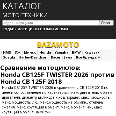
КАТАЛОГ
МОТО-ТЕХНИКИ
ПОДБОР МОТОЦИКЛА ПО ПАРАМЕТРАМ
BAZA
MOTO
ИМЗ
ИЖ
Минск
Honda
Yamaha
BMW
Kawasaki
Suzuki
Harley-Davidson
Racer
Jawa
Все бренды ▾
Все марки
Загрузка...
Сравнение мотоциклов:
Honda CB125F TWISTER 2026 против
Honda CB 125F 2018
Honda CB125F TWISTER 2026 в сравнении с CB 125F 2018 по
цене и сопоставление по характеристикам: двигатель, объём
двигателя, диаметр цилиндра х ход поршня, макс. мощность,
макс. мощность, л.с., макс.мощность на об/мин., степень
сжатия, макс. крутящий момент, макс. момент, нм., макс.
крутящий момент на об/мин.