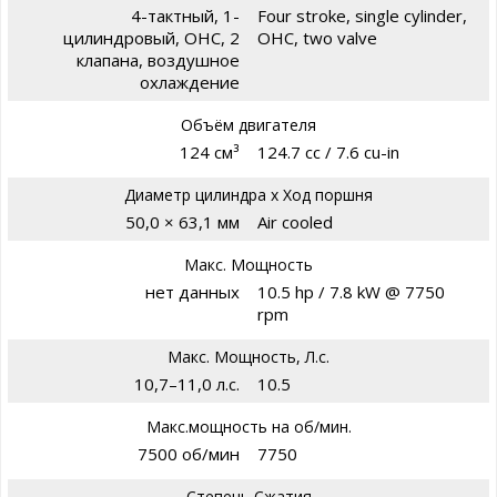
4-тактный, 1-
Four stroke, single cylinder,
цилиндровый, OHC, 2
OHC, two valve
клапана, воздушное
охлаждение
Объём двигателя
124 см³
124.7 cc / 7.6 cu-in
Диаметр цилиндра х Ход поршня
50,0 × 63,1 мм
Air cooled
Макс. Мощность
нет данных
10.5 hp / 7.8 kW @ 7750
rpm
Макс. Мощность, Л.с.
10,7–11,0 л.с.
10.5
Макс.мощность на об/мин.
7500 об/мин
7750
Степень Сжатия