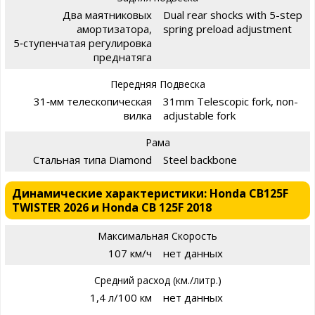
Два маятниковых
Dual rear shocks with 5-step
амортизатора,
spring preload adjustment
5‑ступенчатая регулировка
преднатяга
Передняя Подвеска
31‑мм телескопическая
31mm Telescopic fork, non-
вилка
adjustable fork
Рама
Стальная типа Diamond
Steel backbone
Динамические характеристики: Honda CB125F
TWISTER 2026 и Honda CB 125F 2018
Максимальная Скорость
107 км/ч
нет данных
Средний расход (км./литр.)
1,4 л/100 км
нет данных