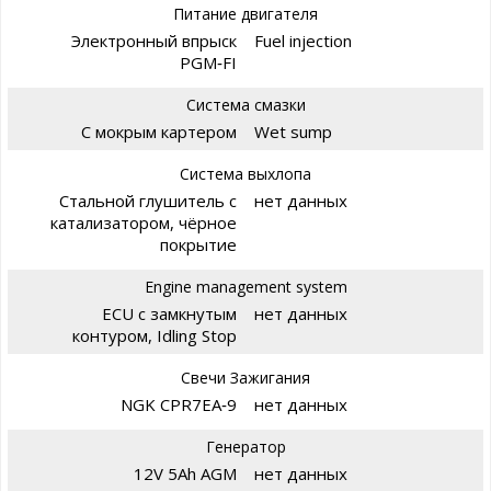
Питание двигателя
Электронный впрыск
Fuel injection
PGM‑FI
Система смазки
С мокрым картером
Wet sump
Система выхлопа
Стальной глушитель с
нет данных
катализатором, чёрное
покрытие
Engine management system
ECU с замкнутым
нет данных
контуром, Idling Stop
Свечи Зажигания
NGK CPR7EA‑9
нет данных
Генератор
12V 5Ah AGM
нет данных