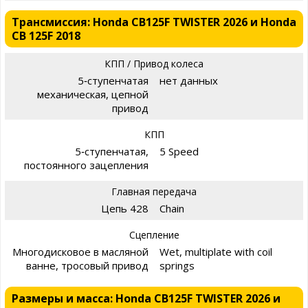
Трансмиссия: Honda CB125F TWISTER 2026 и Honda
CB 125F 2018
КПП / Привод колеса
5‑ступенчатая
нет данных
механическая, цепной
привод
КПП
5‑ступенчатая,
5 Speed
постоянного зацепления
Главная передача
Цепь 428
Chain
Сцепление
Многодисковое в масляной
Wet, multiplate with coil
ванне, тросовый привод
springs
Размеры и масса: Honda CB125F TWISTER 2026 и