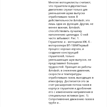
Многие мотоциклисты считают,
что глушители в двухтактных
двигателях служат только для
уменьшения шума выпуска
отработавших газов. В
действительности &mdash; это
лишь одна их функция. Другая, не
менее важная, &mdash;
способствовать лучшему
наполнению цилиндра. О ней
часто забывают. Рис. 1.
Глушители: а - мотоцикла ИЖ; б -
мотороллера ВП-150МПервый
процесс хорошо изучен, и
создание конструкций
глушителей, только
уменьшающих шум выпуске, не
представляет больших
трудностей. Принцип их работы
&mdash; в снижении давления,
скорости и температуры
отработавших газов, выходящих в
атмосферу. Достигается это за
счет расширения потока газов в
корпусе глушителя и дробления
его с изменением направления в
специальных вставках (рис. 1).
Сопротивление движению газов в
трубе и...