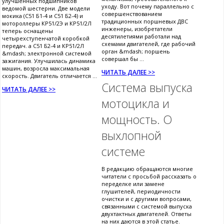
улучшенных подшипников
уходу. Вот почему параллельно с
ведомой шестерни. Две модели
совершенствованием
мокика (С51 Б1-4 и С51 Б2-4) и
традиционных поршневых ДВС
мотороллеры КР51/2Э и КР51/2Л
инженеры, изобретатели
теперь оснащены
десятилетиями работали над
четырехступенчатой коробкой
схемами двигателей, где рабочий
передач. а С51 Б2-4 и КР51/2Л
орган &mdash; поршень
&mdash; электронной системой
совершал бы ...
зажигания. Улучшилась динамика
машин, возросла максимальная
ЧИТАТЬ ДАЛЕЕ >>
скорость. Двигатель отличается ...
Система выпуска
ЧИТАТЬ ДАЛЕЕ >>
мотоцикла и
мощность. О
выхлопной
системе
В редакцию обращаются многие
читатели с просьбой рассказать о
переделке или замене
глушителей, периодичности
очистки и с другими вопросами,
связанными с системой выпуска
двухтактных двигателей. Ответы
на них даются в этой статье.