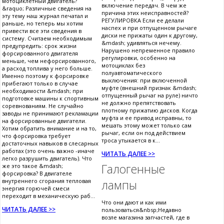
мотоциклетный двигатель?
включение передач. В чем же
&raquo; Различные сведения на
причина этих неисправностей?
эту тему наш журнал печатал и
РЕГУЛИРОВКА Если ее делали
раньше, но теперь мы хотим
наспех и при отпущенном рычаге
привести все эти сведения в
диски не прижаты один к другому,
систему. Считаем необходимым
&mdash; удивляться нечему.
предупредить: срок жизни
Нарушено непременное правило
форсированного двигателя
регулировки, особенно на
меньше, чем нефорсированного,
мотоциклах без
а расход топлива у него больше.
полуавтоматического
Именно поэтому к форсировке
выключения: при включенной
прибегают только в случае
муфте (внешний признак &mdash;
необходимости &mdash; при
отпущенный рычаг на руле) ничто
подготовке машины к спортивным
не должно препятствовать
соревнованиям. Не случайно
плотному прижатию дисков. Когда
заводы не принимают рекламации
муфта и ее привод исправны, то
на форсированные двигатели.
мешать этому может только сам
Хотим обратить внимание и на то,
рычаг, если он под действием
что форсировка требует
троса утыкается в к...
достаточных навыков в слесарных
работах (это очень важно -иначе
ЧИТАТЬ ДАЛЕЕ >>
легко разрушить двигатель). Что
Галогенные
же это такое &mdash;
форсировка? В двигателе
внутреннего сгорания тепловая
лампы
энергия горючей смеси
переходит в механическую раб...
Что они дают и как ими
ЧИТАТЬ ДАЛЕЕ >>
пользоваться&nbsp;Недавно
возле магазина запчастей, где в