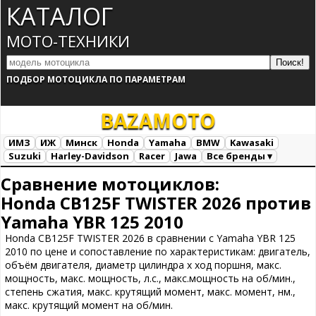
КАТАЛОГ
МОТО-ТЕХНИКИ
ПОДБОР МОТОЦИКЛА ПО ПАРАМЕТРАМ
BAZA
MOTO
ИМЗ
ИЖ
Минск
Honda
Yamaha
BMW
Kawasaki
Suzuki
Harley-Davidson
Racer
Jawa
Все бренды ▾
Все марки
Загрузка...
Сравнение мотоциклов:
Honda CB125F TWISTER 2026 против
Yamaha YBR 125 2010
Honda CB125F TWISTER 2026 в сравнении с Yamaha YBR 125
2010 по цене и сопоставление по характеристикам: двигатель,
объём двигателя, диаметр цилиндра х ход поршня, макс.
мощность, макс. мощность, л.с., макс.мощность на об/мин.,
степень сжатия, макс. крутящий момент, макс. момент, нм.,
макс. крутящий момент на об/мин.