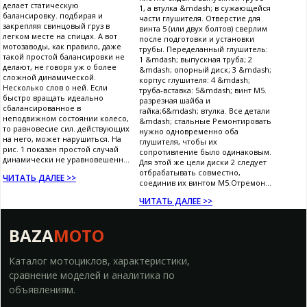
делает статическую
1, а втулка &mdash; в сужающейся
балансировку. подбирая и
части глушителя. Отверстие для
закрепляя свинцовый груз в
винта 5 (или двух болтов) сверлим
легком месте на спицах. А вот
после подготовки и установки
мотозаводы, как правило, даже
трубы. Переделанный глушитель:
такой простой балансировки не
1 &mdash; выпускная труба; 2
делают, не говоря уж о более
&mdash; опорный диск; 3 &mdash;
сложной динамической.
корпус глушителя: 4 &mdash;
Несколько слов о ней. Если
труба-вставка: 5&mdash; винт М5.
быстро вращать идеально
разрезная шайба и
сбалансированное в
гайка;6&mdash; втулка. Все детали
неподвижном состоянии колесо,
&mdash; стальные Ремонтировать
то равновесие сил. действующих
нужно одновременно оба
на него, может нарушиться. На
глушителя, чтобы их
рис. 1 показан простой случай
сопротивление было одинаковым.
динамически не уравновешенн...
Для этой же цели диски 2 следует
отбрабатывать совместно,
ЧИТАТЬ ДАЛЕЕ >>
соединив их винтом М5.Отремон...
ЧИТАТЬ ДАЛЕЕ >>
BAZA
MOTO
Каталог мотоциклов, характеристики,
сравнение моделей и аналитика по
объявлениям.