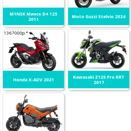
M1NSK Минск D4 125
Moto Guzzi Stelvio 2024
2011
1367000р.*
Kawasaki Z125 Pro KRT
Honda X-ADV 2021
2017