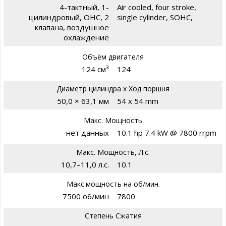
4-тактный, 1-
Air cooled, four stroke,
цилиндровый, OHC, 2
single cylinder, SOHC,
клапана, воздушное
охлаждение
Объём двигателя
124 см³
124
Диаметр цилиндра х Ход поршня
50,0 × 63,1 мм
54 x 54 mm
Макс. Мощность
нет данных
10.1 hp 7.4 kW @ 7800 rrpm
Макс. Мощность, Л.с.
10,7–11,0 л.с.
10.1
Макс.мощность на об/мин.
7500 об/мин
7800
Степень Сжатия