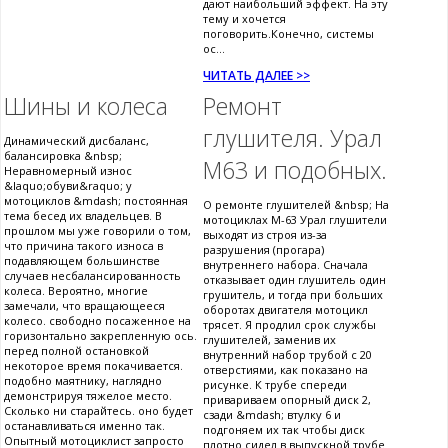
дают наибольший эффект. На эту
тему и хочется
поговорить.Конечно, системы
ос...
ЧИТАТЬ ДАЛЕЕ >>
Шины и колеса
Ремонт
глушителя. Урал
Динамический дисбаланс,
балансировка &nbsp;
М63 и подобных.
Неравномерный износ
&laquo;обуви&raquo; у
мотоциклов &mdash; постоянная
О ремонте глушителей &nbsp; На
тема бесед их владельцев. В
мотоциклах М-63 Урал глушители
прошлом мы уже говорили о том,
выходят из строя из-за
что причина такого износа в
разрушения (прогара)
подавляющем большинстве
внутреннего набора. Сначала
случаев несбалансированность
отказывает один глушитель один
колеса. Вероятно, многие
грушитель, и тогда при больших
замечали, что вращающееся
оборотах двигателя мотоцикл
колесо. свободно посаженное на
трясет. Я продлил срок службы
горизонтально закрепленную ось.
глушителей, заменив их
перед полной остановкой
внутренний набор трубой с 20
некоторое время покачивается.
отверстиями, как показано на
подобно маятнику, наглядно
рисунке. К трубе спереди
демонстрируя тяжелое место.
привариваем опорный диск 2,
Сколько ни старайтесь. оно будет
сзади &mdash; втулку 6 и
останавливаться именно так.
подгоняем их так чтобы диск
Опытный мотоциклист запросто
плотно сидел в выпускной трубе