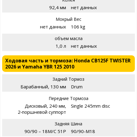
92,4 мм
нет данных
Мокрый Вес
нет данных
106 kg
объем масла
1,0 л
нет данных
Ходовая часть и тормоза: Honda CB125F TWISTER
2026 и Yamaha YBR 125 2010
Задний Тормоз
Барабанный, 130 мм
Drum
Передние Тормоза
Дисковый, 240 мм,
Single 245mm disc
2‑поршневой суппорт
Задняя Шина
90/90 – 18M/C 51P
90/90-M18