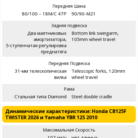
Передняя Шина
80/100 – 18M/C 47P
90/90-M21
Задняя подвеска
Два маятниковых
Bottom link swingarm,
амортизатора,
105mm wheel travel
5‑ступенчатая регулировка
преднатяга
Передняя Подвеска
31‑мм телескопическая
Telescopic forks, 120mm
вилка
wheel travel
Рама
Стальная типа Diamond
Steel double cradle
Динамические характеристики: Honda CB125F
TWISTER 2026 и Yamaha YBR 125 2010
Максимальная Скорость
107 км/ч
нет данных