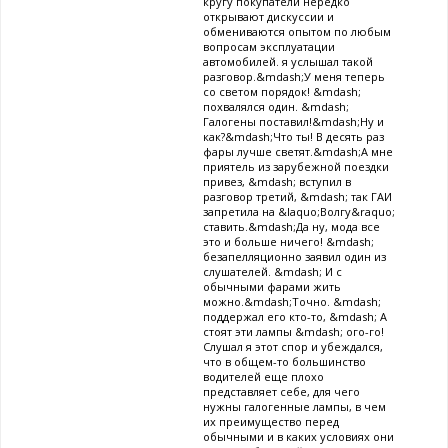
кругу покупатели нередко
открывают дискуссии и
обмениваются опытом по любым
вопросам эксплуатации
автомобилей. я услышал такой
разговор.&mdash;У меня теперь
со светом порядок! &mdash;
похвалялся один. &mdash;
Галогены поставил!&mdash;Ну и
как?&mdash;Что ты! В десять раз
фары лучше светят.&mdash;А мне
приятель из зарубежной поездки
привез, &mdash; вступил в
разговор третий, &mdash; так ГАИ
запретила на &laquo;Волгу&raquo;
ставить.&mdash;Да ну, мода все
это и больше ничего! &mdash;
безапелляционно заявил один из
слушателей. &mdash; И с
обычными фарами жить
можно.&mdash;Точно. &mdash;
поддержал его кто-то, &mdash; А
стоят эти лампы &mdash; ого-го!
Слушал я этот спор и убеждался,
что в общем-то большинство
водителей еще плохо
представляет себе, для чего
нужны галогенные лампы, в чем
их преимущество перед
обычными и в каких условиях они