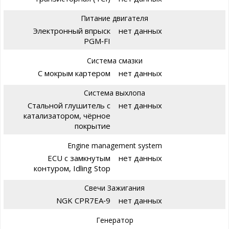
Питание двигателя
Электронный впрыск
нет данных
PGM‑FI
Система смазки
С мокрым картером
нет данных
Система выхлопа
Стальной глушитель с
нет данных
катализатором, чёрное
покрытие
Engine management system
ECU с замкнутым
нет данных
контуром, Idling Stop
Свечи Зажигания
NGK CPR7EA‑9
нет данных
Генератор