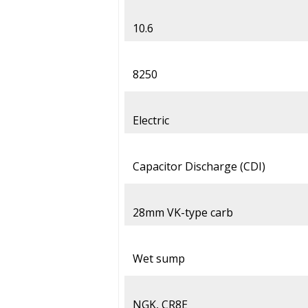
10.6
8250
Electric
Capacitor Discharge (CDI)
28mm VK-type carb
Wet sump
NGK, CR8E