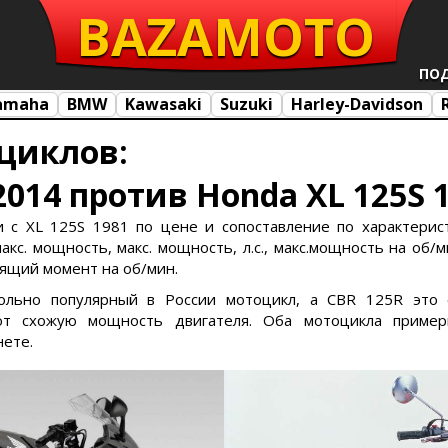
BAZA
MOTO
ПО
amaha
BMW
Kawasaki
Suzuki
Harley-Davidson
циклов:
2014 против Honda XL 125S 
с XL 125S 1981 по цене и сопоставление по характерист
кс. мощность, макс. мощность, л.с., макс.мощность на об/ми
утящий момент на об/мин.
вольно популярный в России мотоцикл, а CBR 125R это 
т схожую мощность двигателя. Оба мотоцикла пример
нете.