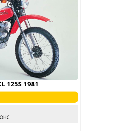
L 125S 1981
, OHC