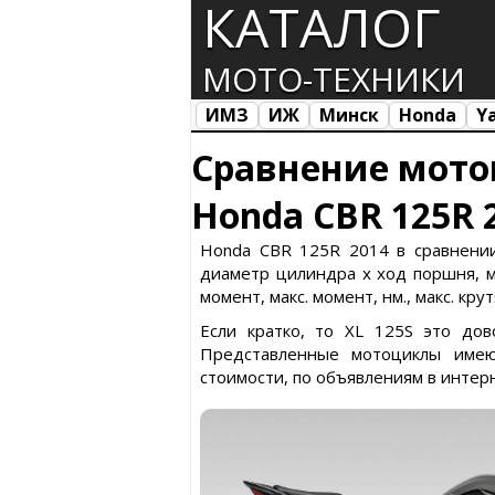
КАТАЛОГ
МОТО-ТЕХНИКИ
ИМЗ
ИЖ
Минск
Honda
Y
Все марки
Загрузка...
Сравнение мото
Honda CBR 125R 
Honda CBR 125R 2014 в сравнении 
диаметр цилиндра х ход поршня, ма
момент, макс. момент, нм., макс. кр
Если кратко, то XL 125S это до
Представленные мотоциклы имею
стоимости, по объявлениям в интер