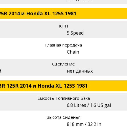
5R 2014 и Honda XL 125S 1981
КПП
5 Speed
Главная передача
Chain
Сцепление
d
нет данных
R 125R 2014 и Honda XL 125S 1981
Емкость Топливного Бака
6.8 Litres / 1.6 US gal
Высота Сиденья
818 mm / 32.2 in