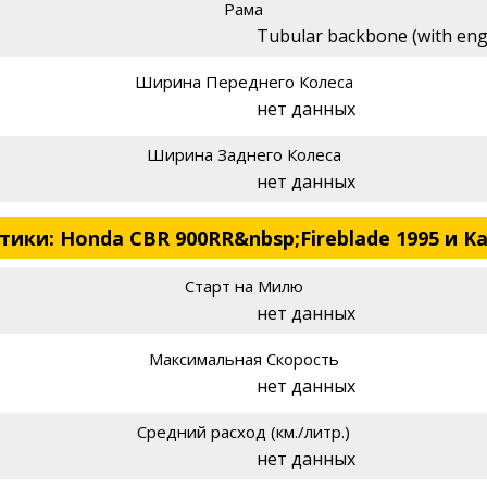
Рама
Tubular backbone (with engi
Ширина Переднего Колеса
нет данных
Ширина Заднего Колеса
нет данных
ки: Honda CBR 900RR&nbsp;Fireblade 1995 и Kaw
Старт на Милю
нет данных
Максимальная Скорость
нет данных
Средний расход (км./литр.)
нет данных