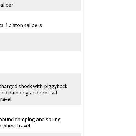
aliper
s 4 piston calipers
charged shock with piggyback
ound damping and preload
ravel.
ebound damping and spring
 wheel travel.