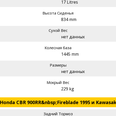
17 Litres
Высота Сиденья
834 mm
Сухой Вес
нет данных
Колесная база
1445 mm
Размеры
нет данных
Мокрый Вес
229 kg
Honda CBR 900RR&nbsp;Fireblade 1995 и Kawasaki
Задний Тормоз