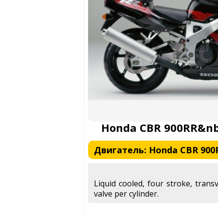
Honda CBR 900RR&nbs
Двигатель: Honda CBR 900RR
Liquid cooled, four stroke, trans
valve per cylinder.