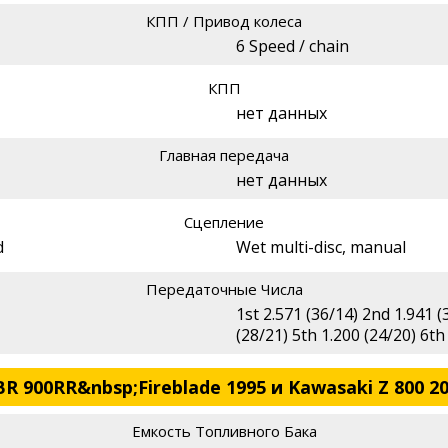
КПП / Привод колеса
6 Speed / chain
КПП
нет данных
Главная передача
нет данных
Сцепление
d
Wet multi-disc, manual
Передаточные Числа
1st 2.571 (36/14) 2nd 1.941 (
(28/21) 5th 1.200 (24/20) 6th
 900RR&nbsp;Fireblade 1995 и Kawasaki Z 800 2
Емкость Топливного Бака