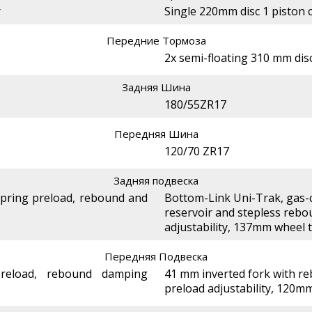
r
Single 220mm disc 1 piston c
Передние Тормоза
2x semi-floating 310 mm disc
Задняя Шина
180/55ZR17
Передняя Шина
120/70 ZR17
Задняя подвеска
spring preload, rebound and
Bottom-Link Uni-Trak, gas-
reservoir and stepless reb
adjustability, 137mm wheel t
Передняя Подвеска
reload, rebound damping
41 mm inverted fork with r
preload adjustability, 120mm