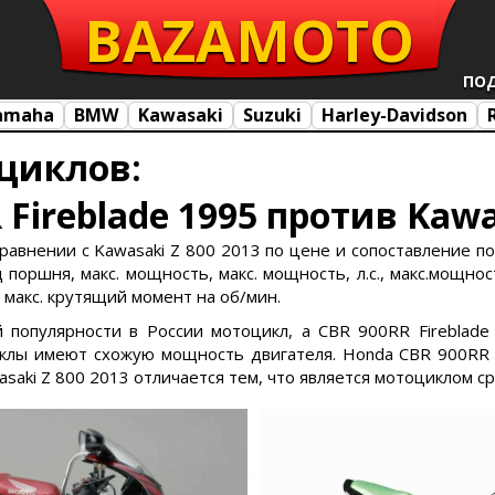
BAZA
MOTO
ПО
amaha
BMW
Kawasaki
Suzuki
Harley-Davidson
циклов:
Fireblade 1995 против Kawa
сравнении с Kawasaki Z 800 2013 по цене и сопоставление по
поршня, макс. мощность, макс. мощность, л.с., макс.мощност
, макс. крутящий момент на об/мин.
й популярности в России мотоцикл, а CBR 900RR Fireblade
лы имеют схожую мощность двигателя. Honda CBR 900RR F
saki Z 800 2013 отличается тем, что является мотоциклом с