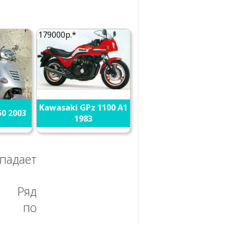
179000р.*
Kawasaki GPz 1100 A1
0 2003
1983
адает
а. Ряд
, по