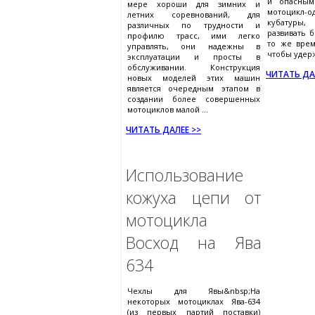
и опасным
мере хороши для зимних и
мотоцикл
летних соревнований, для
кубатур
различных по трудности и
развивать 
профилю трасс, ими легко
то же врем
управлять, они надежны в
чтобы удерж
эксплуатации и просты в
обслуживании. Конструкция
ЧИТАТЬ ДА
новых моделей этих машин
является очередным этапом в
создании более совершенных
мотоциклов малой ...
ЧИТАТЬ ДАЛЕЕ >>
Использование
кожуха цепи от
мотоцикла
Восход на Ява
634
Чехлы для Явы&nbsp;На
некоторых мотоциклах Ява-634
(из первых партий поставки)