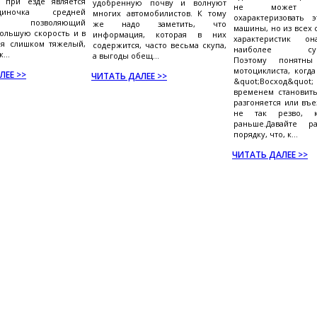
 при езде является
удобренную почву и волнуют
не может по
-одиночка средней
многих автомобилистов. К тому
охарактеризовать э
ы, позволяющий
же надо заметить, что
машины, но из всех
большую скорость и в
информация, которая в них
характеристик он
я слишком тяжелый,
содержится, часто весьма скупа,
наиболее суще
...
а выгоды обещ...
Поэтому понятны
мотоциклиста, когд
ЛЕЕ >>
ЧИТАТЬ ДАЛЕЕ >>
&quot;Восход&quot;
временем становить
разгоняется или въе
не так резво, 
раньше.Давайте р
порядку, что, к...
ЧИТАТЬ ДАЛЕЕ >>