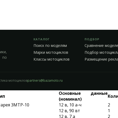
КАТАЛОГ
ПОДБОР
Поиск по моделям
Сравнение модел
ики,
Марки мотоциклов
Подбор мотоцикл
а по
Классы мотоциклов
Размещение рекл
истика мотоциклов
partners@bazamoto.ru
Основные данные
ип
Кол
(номинал)
тарея 3МТР-10
12 в, 10 а-ч
2
12 в, 90 вт
1
12 в, 7 а
2