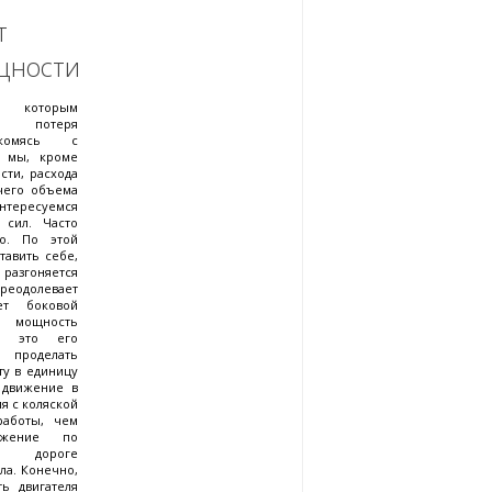
т
щности
о которым
 потеря
накомясь с
, мы, кроме
сти, расхода
очего объема
интересуемся
 сил. Часто
о. По этой
авить себе,
разгоняется
реодолевает
ет боковой
мощность
h; это его
роделать
у в единицу
 движение в
ия с коляской
работы, чем
ижение по
й дороге
ла. Конечно,
ь двигателя