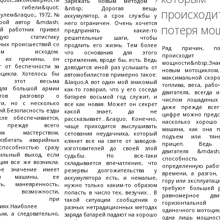
Заряжать новым методом ?
ой гибели&quot;
&nbsp; Дорогая вещь
происходи
рулем&raquo;, 1972, №
аккумулятор, а срок службы у
орой автор &mdash;
него ограничен. Очень хочется
потеря мо
ий работник привел
предпринять какие-то
ющую статистику
решительные шаги, чтобы
ных происшествий со
продлить его жизнь. Тем более
Ряд причин, п
ьным исходом.
что основания для этого
происходит
уя их причины, он
стремления, вроде бы, есть. Ведь
мощности&nbsp;З
г от беспечности за
доводится иной раз услышать от
новым мотоциклом
цикла. Хотелось бы
автомобилистов примерно такое:
максимальной скоро
ить этот весьма
&laquo;А вот один мой знакомый
топлива, веса, раб
для большой армии
как-то говорил, что у его соседа
двигателя, всегда 
истов разговор о
батарея восьмой год служит, и
числом лошадиных
ти, но с несколько
все как новая. Может он секрет
даже прежде всег
ий.Безопасность езды
какой знает, да не
цифре можно предст
ле обеспечивается,
рассказывает...&raquo; Конечно,
насколько хорошо 
, прежде всего
чаще приходится выслушивать
машина, как она п
ским мастерством,
сетования неудачника, который
подъем или тян
збегать аварийных
клянет все на свете от заводов-
прицеп. Ведь 
способностью сразу
изготовителей до своей злой
двигателя &mdas
ильный выход, если
судьбы. Но все-таки
способность п
ция все же возникла.
складывается впечатление, что
определенную работ
ое значение имеет
резервы долгожительства у
времени, а разгон,
кция машины, ее
аккумулятора есть, и немалые,
гору или эксплуатац
ть, маневренность,
нужно только каким-то образом
требуют большей 
ые возможности,
попасть в число тех, везучих... В
равномерное дв
мость при
такой ситуации сообщения о
горизонтально
иях.Наиболее
разных нетрадиционных методах
одиночного мотоцик
ым, а следовательно,
заряда батарей падают на хорошо
одна лишь мощност