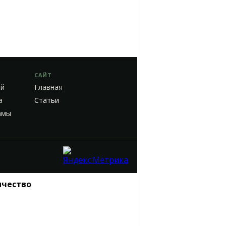
САЙТ
ей
Главная
а
Статьи
амы
ичество