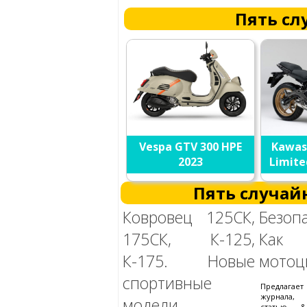
Пять сл
Vespa GTV 300 HPE
Kawasa
2023
Limite
Пять случай
Ковровец 125СК,
Безоп
175СК, К-125,
Как
К-175. Новые
мотоц
спортивные
Предлагае
журнала,
модели
статью &q