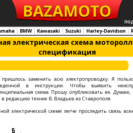
BAZA
MOTO
ПО
amaha
BMW
Kawasaki
Suzuki
Harley-Davidson
я электрическая схема моторолле
спецификация
 пришлось заменить всю электропроводку. Я пользов
веденной в инструкции. Чтобы выявить неисп
инципиальная схема. Прошу опубликовать ее. Думаю, 
в редакцию техник В. Владьев из Ставрополя.
ной электрической схеме легче проследить связь все