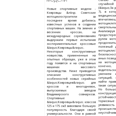
случайн
(&laquo;За 
Новые спортивные модели -
7), в кот
Ковровцы &nbsp; Советские
медицинск
мотоциклостроители за
впечатля
последнее время добились
мотоциклет
известных успехов в создании
смертел
спортивных машин. На зимних и
Анализир
весенних кроссах, на
предостере
международных соревнованиях
рулем мото
выдержали первые испытания
продолж
экспериментальные кроссовые
полезный 
&laquo;Ковровцы&raquo;.
мотоцикл
Некоторые конструктивные
безопаснос
новшества, примененные на
иных позиц
опытных образцах, уже в этом
на мотоцик
году появятся и на спортивных
конечно
машинах массового
водитель
производства. Ниже приводится
умением и
описание конструктивных
ситуаций, 
особенностей новых серийных
найти прав
&laquo;Ковровцев&raquo; для
такая ситуа
кроссов и многодневок,
Но больш
выпускаемых заводом
констру
Владимирского совнархоза.
устойчивос
Спортивные
тормозн
&laquo;Ковровцы&raquo; классов
уязви
125 и 175 см3 завоевали большую
происшеств
популярность благодаря своей
неустойчив
универсальности. Они в равной