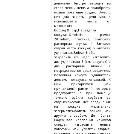
довольно быстро выходят из
строя чехлы цепи, а приобрести
новые пока еще трудно. Вместо
них для защиты цепи можно
использовать чехлы от
мотоцикла
Восход.&nbsp;Переделка
кожуха:1&mdash; рамка;
2&mdash; пластина; 3&mdash;
распорная втулка; 4 &mdash;
старая часть кожуха; 5 &mdash;
удлинитель&nbsp;Чтобы
закрепить их. надо изготовить
два удлинителя 5 (см. рисунок) и
две распорные втулки 3,
посредством которых соединяем
половины кожуха. Удлинители
делаем, пользуясь оправкой. К
ним привариваем (или
припаиваем) рамки 1, которые
предварительно при помощи
тонкого зубила срубаем со
старыхкожухов. Все соединения
на кожухе желательно
загерметизировать пайкой или
другим способом. Для более
надежного крепления кожухов
следует изготовить новые
хомутики или усилить старые,
приварив к ним металлические