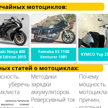
учайных мотоциклов:
ki Ninja 400
Yamaha XS 1100
KYMCO Yup 25
d Edition 2015
Venturer 1981
ных статей о мотоциклах:
асность.
Методики
Почему п
 уберечь
зарядки
мощность
иклиста
аккумуляторов.
мотоцикл
Реверсивный ток
причин
т читательЧитатели
 вероятно, помнят
которым
uot;Закономерности