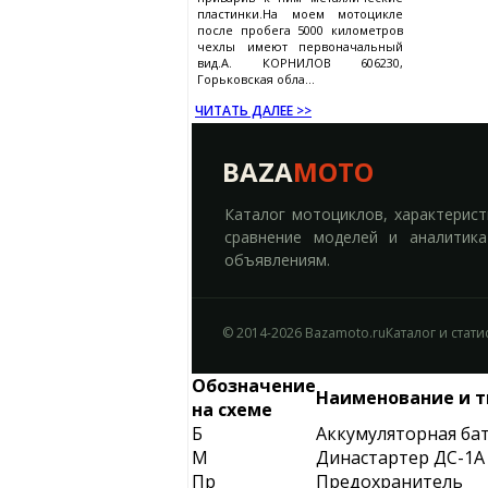
пластинки.На моем мотоцикле
после пробега 5000 километров
чехлы имеют первоначальный
вид.А. КОРНИЛОВ 606230,
Горьковская обла...
ЧИТАТЬ ДАЛЕЕ >>
BAZA
MOTO
Каталог мотоциклов, характерист
сравнение моделей и аналитик
объявлениям.
© 2014-2026 Bazamoto.ru
Каталог и стат
Обозначение
Наименование и т
на схеме
Б
Аккумуляторная ба
М
Династартер ДС-1А
Пр
Предохранитель