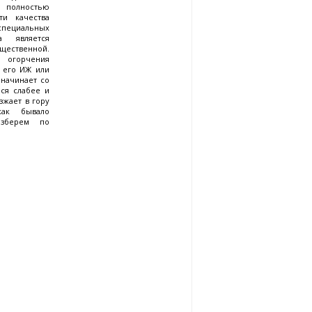
лностью
ти качества
 специальных
а является
ственной.
 огорчения
а его ИЖ или
 начинает со
ся слабее и
зжает в гору
как бывало
азберем по