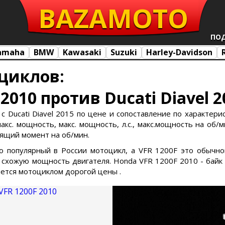
BAZA
MOTO
ПО
amaha
BMW
Kawasaki
Suzuki
Harley-Davidson
циклов:
2010 против Ducati Diavel 2
с Ducati Diavel 2015 по цене и сопоставление по характерис
кс. мощность, макс. мощность, л.с., макс.мощность на об/ми
утящий момент на об/мин.
ьно популярный в России мотоцикл, а VFR 1200F это обычно
хожую мощность двигателя. Honda VFR 1200F 2010 - байк с
ляется мотоциклом дорогой цены .