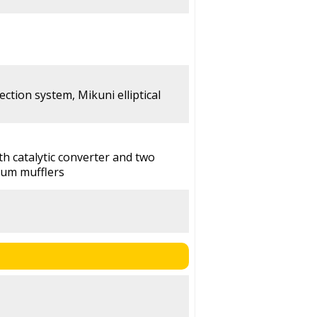
jection system, Mikuni elliptical
h catalytic converter and two
num mufflers