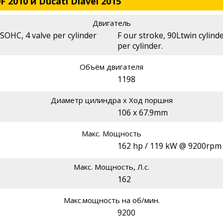
 2010 и Ducati Diavel 2015
Двигатель
 SOHC, 4 valve per cylinder
F our stroke, 90Ltwin cylin
per cylinder.
Объём двигателя
1198
Диаметр цилиндра х Ход поршня
106 x 67.9mm
Макс. Мощность
162 hp / 119 kW @ 9200rpm
Макс. Мощность, Л.с.
162
Макс.мощность на об/мин.
9200