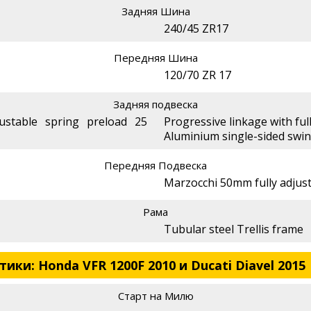
Задняя Шина
240/45 ZR17
Передняя Шина
120/70 ZR 17
Задняя подвеска
ustable spring preload 25
Progressive linkage with fu
Aluminium single-sided swi
Передняя Подвеска
Marzocchi 50mm fully adjust
Рама
Tubular steel Trellis frame
ки: Honda VFR 1200F 2010 и Ducati Diavel 2015
Старт на Милю