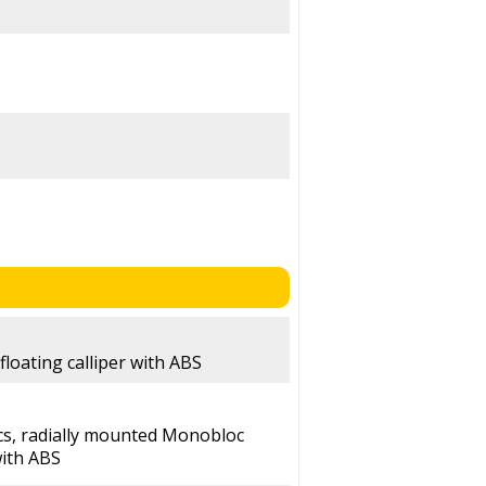
floating calliper with ABS
cs, radially mounted Monobloc
with ABS