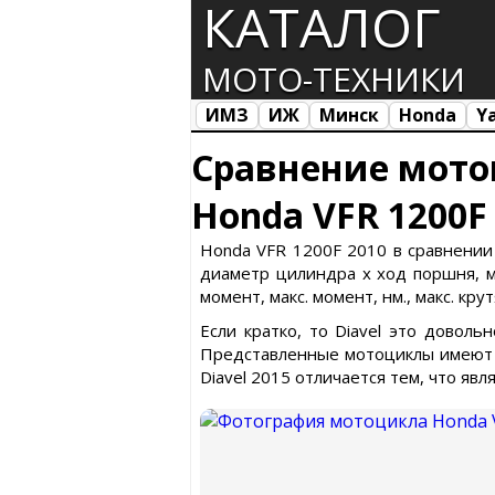
КАТАЛОГ
МОТО-ТЕХНИКИ
ИМЗ
ИЖ
Минск
Honda
Y
Все марки
Загрузка...
Сравнение мото
Honda VFR 1200F 
Honda VFR 1200F 2010 в сравнении 
диаметр цилиндра х ход поршня, ма
момент, макс. момент, нм., макс. кр
Если кратко, то Diavel это довол
Представленные мотоциклы имеют с
Diavel 2015 отличается тем, что яв