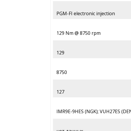
PGM-FI electronic injection
129 Nm @ 8750 rpm
129
8750
127
IMR9E-9HES (NGK); VUH27ES (DE
нет данных