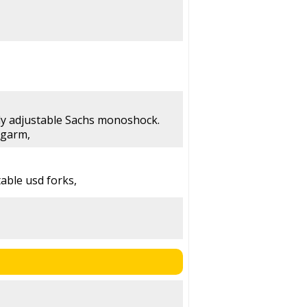
lly adjustable Sachs monoshock.
ngarm,
able usd forks,