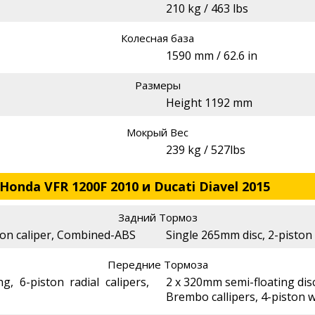
210 kg / 463 lbs
Колесная база
1590 mm / 62.6 in
Размеры
Height 1192 mm
Мокрый Вес
239 kg / 527lbs
onda VFR 1200F 2010 и Ducati Diavel 2015
Задний Тормоз
ton caliper, Combined-ABS
Single 265mm disc, 2-piston 
Передние Тормоза
g, 6-piston radial calipers,
2 x 320mm semi-floating dis
Brembo callipers, 4-piston 