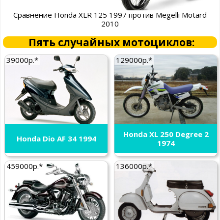
Сравнение Honda XLR 125 1997 против Megelli Motard
2010
Пять случайных мотоциклов:
39000р.*
129000р.*
Honda XL 250 Degree 2
Honda Dio AF 34 1994
1974
459000р.*
136000р.*