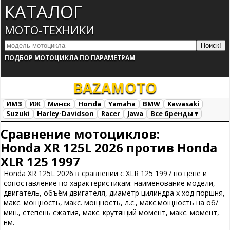
КАТАЛОГ
МОТО-ТЕХНИКИ
ПОДБОР МОТОЦИКЛА ПО ПАРАМЕТРАМ
BAZA
MOTO
ИМЗ
ИЖ
Минск
Honda
Yamaha
BMW
Kawasaki
Suzuki
Harley-Davidson
Racer
Jawa
Все бренды ▾
Все марки
Загрузка...
Сравнение мотоциклов:
Honda XR 125L 2026 против Honda
XLR 125 1997
Honda XR 125L 2026 в сравнении с XLR 125 1997 по цене и
сопоставление по характеристикам: наименование модели,
двигатель, объём двигателя, диаметр цилиндра х ход поршня,
макс. мощность, макс. мощность, л.с., макс.мощность на об/
мин., степень сжатия, макс. крутящий момент, макс. момент,
нм.