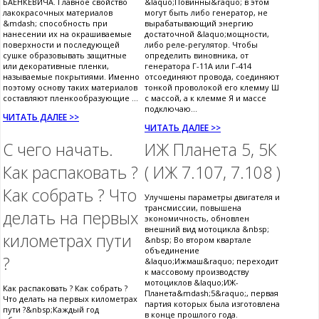
БАЕНКЕВИЧА. Главное свойство
&laquo;Повинны&raquo; в этом
лакокрасочных материалов
могут быть либо генератор, не
&mdash; способность при
вырабатывающий энергию
нанесении их на окрашиваемые
достаточной &laquo;мощности,
поверхности и последующей
либо реле-регулятор. Чтобы
сушке образовывать защитные
определить виновника, от
или декоративные пленки,
генератора Г-11А или Г-414
называемые покрытиями. Именно
отсоединяют провода, соединяют
поэтому основу таких материалов
тонкой проволокой его клемму Ш
составляют пленкообразующие ...
с массой, а к клемме Я и массе
подключаю...
ЧИТАТЬ ДАЛЕЕ >>
ЧИТАТЬ ДАЛЕЕ >>
С чего начать.
ИЖ Планета 5, 5К
Как распаковать ?
( ИЖ 7.107, 7.108 )
Как собрать ? Что
Улучшены параметры двигателя и
трансмиссии, повышена
делать на первых
экономичность, обновлен
внешний вид мотоцикла &nbsp;
километрах пути
&nbsp; Во втором квартале
объединение
?
&laquo;Ижмаш&raquo; переходит
к массовому производству
мотоциклов &laquo;ИЖ-
Как распаковать ? Как собрать ?
Планета&mdash;5&raquo;, первая
Что делать на первых километрах
партия которых была изготовлена
пути ?&nbsp;Каждый год
в конце прошлого года.