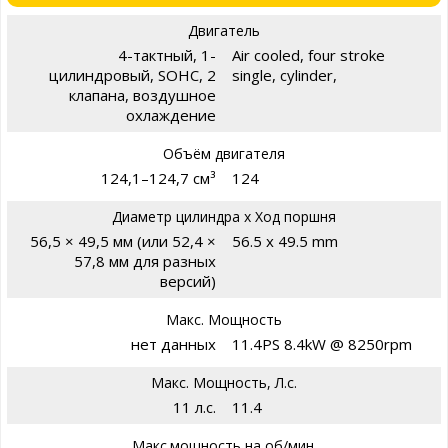
Двигатель
4-тактный, 1-
Air cooled, four stroke
цилиндровый, SOHC, 2
single, cylinder,
клапана, воздушное
охлаждение
Объём двигателя
124,1–124,7 см³
124
Диаметр цилиндра х Ход поршня
56,5 × 49,5 мм (или 52,4 ×
56.5 x 49.5 mm
57,8 мм для разных
версий)
Макс. Мощность
нет данных
11.4PS 8.4kW @ 8250rpm
Макс. Мощность, Л.с.
11 л.с.
11.4
Макс.мощность на об/мин.