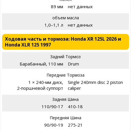
89 мм
нет данных
объем масла
1,0–1,1 л
нет данных
Ходовая часть и тормоза: Honda XR 125L 2026 и
Honda XLR 125 1997
Задний Тормоз
Барабанный, 110 мм
Drum
Передние Тормоза
1 × 240‑мм диск,
Single 240mm disc 2 piston
2‑поршневой суппорт
caliper
Задняя Шина
110/90‑17
410-18
Передняя Шина
90/90‑19
275-21