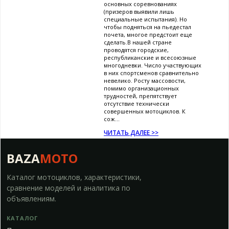
основных соревнованиях
(призеров выявили лишь
специальные испытания). Но
чтобы подняться на пьедестал
почета, многое предстоит еще
сделать.В нашей стране
проводятся городские,
республиканские и всесоюзные
многодневки. Число участвующих
в них спортсменов сравнительно
невелико. Росту массовости,
помимо организационных
трудностей, препятствует
отсутствие технически
совершенных мотоциклов. К
сож...
ЧИТАТЬ ДАЛЕЕ >>
BAZA
MOTO
Каталог мотоциклов, характеристики,
сравнение моделей и аналитика по
объявлениям.
КАТАЛОГ