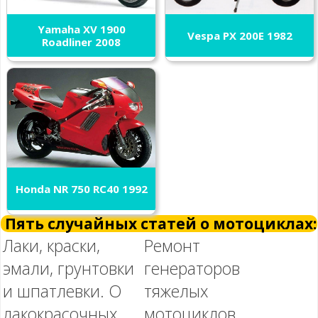
Yamaha XV 1900
Vespa PX 200E 1982
Roadliner 2008
Honda NR 750 RC40 1992
Пять случайных статей о мотоциклах:
Лаки, краски,
Ремонт
эмали, грунтовки
генераторов
и шпатлевки. О
тяжелых
лакокрасочных
мотоциклов.