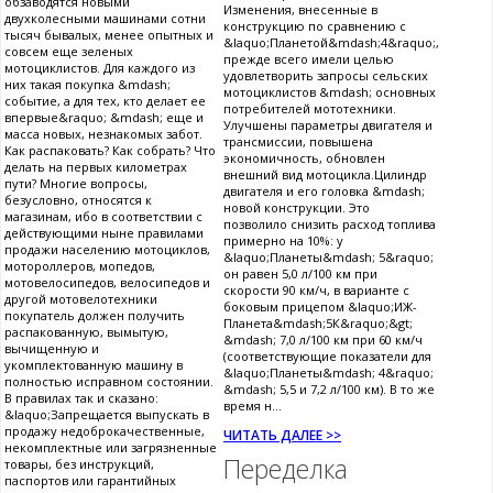
обзаводятся новыми
Изменения, внесенные в
двухколесными машинами сотни
конструкцию по сравнению с
тысяч бывалых, менее опытных и
&laquo;Планетой&mdash;4&raquo;,
совсем еще зеленых
прежде всего имели целью
мотоциклистов. Для каждого из
удовлетворить запросы сельских
них такая покупка &mdash;
мотоциклистов &mdash; основных
событие, а для тех, кто делает ее
потребителей мототехники.
впервые&raquo; &mdash; еще и
Улучшены параметры двигателя и
масса новых, незнакомых забот.
трансмиссии, повышена
Как распаковать? Как собрать? Что
экономичность, обновлен
делать на первых километрах
внешний вид мотоцикла.Цилиндр
пути? Многие вопросы,
двигателя и его головка &mdash;
безусловно, относятся к
новой конструкции. Это
магазинам, ибо в соответствии с
позволило снизить расход топлива
действующими ныне правилами
примерно на 10%: у
продажи населению мотоциклов,
&laquo;Планеты&mdash; 5&raquo;
мотороллеров, мопедов,
он равен 5,0 л/100 км при
мотовелосипедов, велосипедов и
скорости 90 км/ч, в варианте с
другой мотовелотехники
боковым прицепом &laquo;ИЖ-
покупатель должен получить
Планета&mdash;5К&raquo;&gt;
распакованную, вымытую,
&mdash; 7,0 л/100 км при 60 км/ч
вычищенную и
(соответствующие показатели для
укомплектованную машину в
&laquo;Планеты&mdash; 4&raquo;
полностью исправном состоянии.
&mdash; 5,5 и 7,2 л/100 км). В то же
В правилах так и сказано:
время н...
&laquo;Запрещается выпускать в
продажу недоброкачественные,
ЧИТАТЬ ДАЛЕЕ >>
некомплектные или загрязненные
Переделка
товары, без инструкций,
паспортов или гарантийных