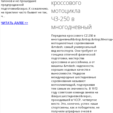
кроссового
талонов и не прошедшие
предпродажной
подготовки&raquo;.К сожалению,
мотоцикла
на практике часто бывает не так,
ч...
ЧЗ-250 в
ЧИТАТЬ ДАЛЕЕ >>
многодневный
Переделка кроссового CZ-250 в
многодневный&nbsp;&nbsp;&nbsp;Многод
мотоциклетные соревнования
&mdash; самый универсальный
вид мотоспорта. Они требуют от
гонщика отличной физической
подготовки, мастерства
кроссовика и шоссейника, а от
машины &mdash; надежности,
хороших ходовых качеств и
выносливости. Недаром
международные шестидневные
соревнования называют
мотоолимпиадой, подчеркивая
тем самым их значимость. В 1972
году советская команда заняла на
&laquo;шестидневке&raquo;,
проходившей в ЧССР, четвертое
место. Это, конечно, успех: наши
спортсмены, как и победители, не
получили штрафных очков в