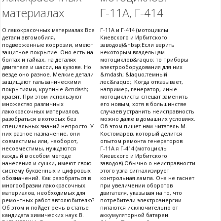
материалах
Г-11А, Г-414
О лакокрасочных материалах Все
Г-11А и Г-414 (мотоциклы
детали автомобиля,
Киевского и Ирбитского
подверженные коррозии, имеют
заводов)&nbsp;Если верить
защитное покрытие. Оно есть на
некоторым владельцам
болтах и гайках, на деталях
мотоциклов&raquo; то приборы
двигателя и шасси, на кузове. Но
электрооборудования для них
везде оно разное. Мелкие детали
&mdash; &laquo;темный
защищают гальваническими
лес&raquo;. Когда отказывает,
покрытиями, крупные &mdash;
например, генератор, иные
красят. При этом используют
мотоциклисты спешат заменить
множество различных
его новым, хотя в большинстве
лакокрасочных материалов,
случаев устранить неисправность
разобраться в которых без
можно даже в домашних условиях.
специальных знаний непросто. У
Об этом пишет нам читатель М.
них разное назначение, они
Костомаров, который делится
совместимы или, наоборот,
опытом ремонта генераторов
несовместимы, нуждаются
Г-11А я Г-414 (мотоциклы
каждый в особом методе
Киевского и Ирбитского
нанесения и сушки, имеют свою
заводов).Обычно о неисправности
систему буквенных и цифровых
этого узла сигнализирует
обозначений. Как разобраться в
контрольная лампа. Она не гаснет
многообразии лакокрасочных
при увеличении оборотов
материалов, необходимых для
двигателя, указывая на то, что
ремонтных работ автолюбителю?
потребители электроэнергии
Об этом и пойдет речь в статье
питаются исключительно от
кандидата химических наук В.
аккумуляторной батареи.