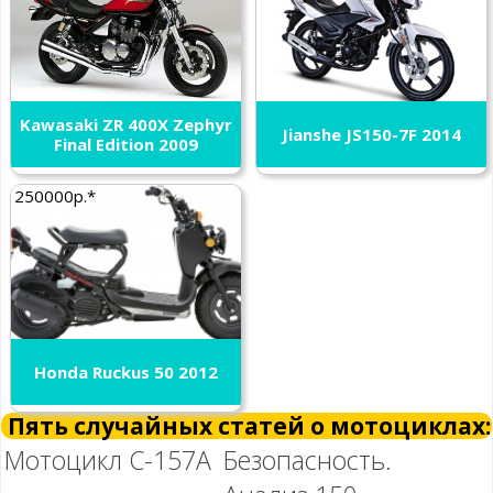
Kawasaki ZR 400X Zephyr
Jianshe JS150-7F 2014
Final Edition 2009
250000р.*
Honda Ruckus 50 2012
Пять случайных статей о мотоциклах:
Мотоцикл С-157А
Безопасность.