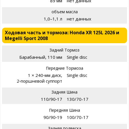
89 мм
нет данных
объем масла
1,0–1,1 л
нет данных
Ходовая часть и тормоза: Honda XR 125L 2026 и
Megelli Sport 2008
Задний Тормоз
Барабанный, 110 мм
Single disc
Передние Тормоза
1 × 240‑мм диск,
Single disc
2‑поршневой суппорт
Задняя Шина
110/90‑17
130/70-17
Передняя Шина
90/90‑19
100/70-17
Задняя подвеска