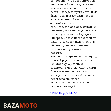
вот обеспечить рекомендуемые
инструкцией легкие дорожные
условия оказалось не в наших
силах. Правда, загрузка мотоцикла
была невелика &mdash; только
водитель (второй ехал в
автомобиле), зато
среднеазиатская жара, затяжные
подъемы, каменистая дорога, а в
конце пути размытый дождями
Сибирский тракт потребовали от
машины высокой надежности. В
общем, суровое испытание,
которым по сути оказалась
поездка,
&laquo;Юпитер&mdash;4&raquo;,
к нашей радости и, признаться,
некоторому удивлению,
выдержал с честью. Судите сами.
Предсказание ташкентских
мотоциклистов о неизбежности
перегрева двигателя
окончательно рассеялось на
перевале между Х...
ЧИТАТЬ ДАЛЕЕ >>
BAZA
MOTO