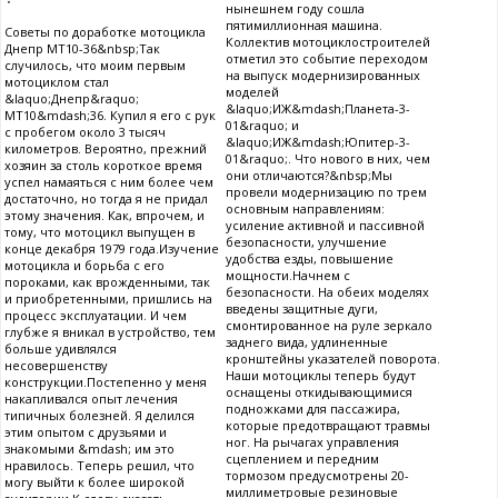
нынешнем году сошла
пятимиллионная машина.
Советы по доработке мотоцикла
Коллектив мотоциклостроителей
Днепр МТ10-36&nbsp;Так
отметил это событие переходом
случилось, что моим первым
на выпуск модернизированных
мотоциклом стал
моделей
&laquo;Днепр&raquo;
&laquo;ИЖ&mdash;Планета-3-
МТ10&mdash;36. Купил я его с рук
01&raquo; и
с пробегом около 3 тысяч
&laquo;ИЖ&mdash;Юпитер-3-
километров. Вероятно, прежний
01&raquo;. Что нового в них, чем
хозяин за столь короткое время
они отличаются?&nbsp;Мы
успел намаяться с ним более чем
провели модернизацию по трем
достаточно, но тогда я не придал
основным направлениям:
этому значения. Как, впрочем, и
усиление активной и пассивной
тому, что мотоцикл выпущен в
безопасности, улучшение
конце декабря 1979 года.Изучение
удобства езды, повышение
мотоцикла и борьба с его
мощности.Начнем с
пороками, как врожденными, так
безопасности. На обеих моделях
и приобретенными, пришлись на
введены защитные дуги,
процесс эксплуатации. И чем
смонтированное на руле зеркало
глубже я вникал в устройство, тем
заднего вида, удлиненные
больше удивлялся
кронштейны указателей поворота.
несовершенству
Наши мотоциклы теперь будут
конструкции.Постепенно у меня
оснащены откидывающимися
накапливался опыт лечения
подножками для пассажира,
типичных болезней. Я делился
которые предотвращают травмы
этим опытом с друзьями и
ног. На рычагах управления
знакомыми &mdash; им это
сцеплением и передним
нравилось. Теперь решил, что
тормозом предусмотрены 20-
могу выйти к более широкой
миллиметровые резиновые