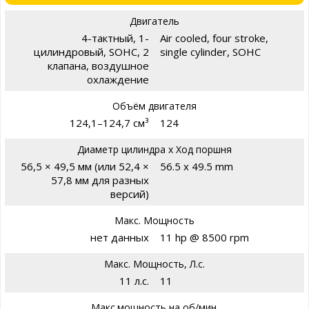
Двигатель
4-тактный, 1-
Air cooled, four stroke,
цилиндровый, SOHC, 2
single cylinder, SOHC
клапана, воздушное
охлаждение
Объём двигателя
124,1–124,7 см³
124
Диаметр цилиндра х Ход поршня
56,5 × 49,5 мм (или 52,4 ×
56.5 x 49.5 mm
57,8 мм для разных
версий)
Макс. Мощность
нет данных
11 hp @ 8500 rpm
Макс. Мощность, Л.с.
11 л.с.
11
Макс.мощность на об/мин.