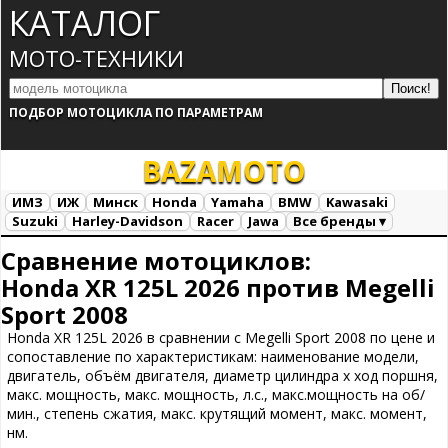
КАТАЛОГ
МОТО-ТЕХНИКИ
ПОДБОР МОТОЦИКЛА ПО ПАРАМЕТРАМ
BAZA
MOTO
ИМЗ
ИЖ
Минск
Honda
Yamaha
BMW
Kawasaki
Suzuki
Harley-Davidson
Racer
Jawa
Все бренды ▾
Все марки
Загрузка...
Сравнение мотоциклов:
Honda XR 125L 2026 против Megelli
Sport 2008
Honda XR 125L 2026 в сравнении с Megelli Sport 2008 по цене и
сопоставление по характеристикам: наименование модели,
двигатель, объём двигателя, диаметр цилиндра х ход поршня,
макс. мощность, макс. мощность, л.с., макс.мощность на об/
мин., степень сжатия, макс. крутящий момент, макс. момент,
нм.