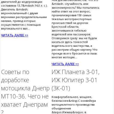
двигателей до модернизации
&mdash; случайность или
составляла 13,7&mdash;14,0 л. с.).
закономерность? Мы попытались
Двигатель &mdash;
найти ответ на этот вопрос,
верхнеклапанный с двумя
проанализировав 150 самых
верхними распределительными
тяжелых мототранспортных
налами, привод которых
происшествий на дорогах
осуществляется с помощью
Брестской области,
вертикального вал...
закончившихся гибелью
водителей или пассажиров.
ЧИТАТЬ ДАЛЕЕ >>
Оговоримся сразу: мы не будем
касаться здесь тонкостей
водительского мастерства, а
рассмотрим общую картину.Что
прежде всего бросается в глаза:
многие мотоцик...
ЧИТАТЬ ДАЛЕЕ >>
Советы по
ИЖ Планета 3-01,
доработке
ИЖ Юпитер 3-01
мотоцикла Днепр
(3К-01)
МТ10-36. Чего не
Комфортабельнее, мощнее,
безопаснее&nbsp;С конвейера
хватает Днепрам
мотоциклетного производства
объединения
?
&laquo;Ижмаш&raquo; в