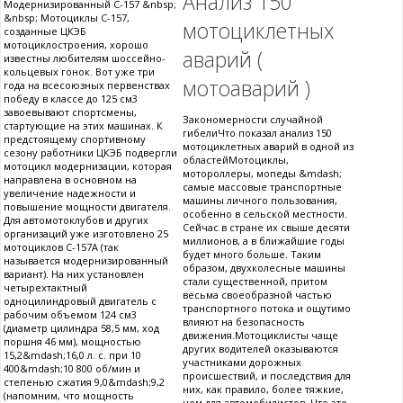
Анализ 150
Модернизированный С-157 &nbsp;
&nbsp; Мотоциклы С-157,
мотоциклетных
созданные ЦКЭБ
мотоциклостроения, хорошо
аварий (
известны любителям шоссейно-
кольцевых гонок. Вот уже три
мотоаварий )
года на всесоюзных первенствах
победу в классе до 125 см3
завоевывают спортсмены,
Закономерности случайной
стартующие на этих машинах. К
гибелиЧто показал анализ 150
предстоящему спортивному
мотоциклетных аварий в одной из
сезону работники ЦКЭБ подвергли
областейМотоциклы,
мотоцикл модернизации, которая
мотороллеры, мопеды &mdash;
направлена в основном на
самые массовые транспортные
увеличение надежности и
машины личного пользования,
повышение мощности двигателя.
особенно в сельской местности.
Для автомотоклубов и других
Сейчас в стране их свыше десяти
организаций уже изготовлено 25
миллионов, а в ближайшие годы
мотоциклов С-157А (так
будет много больше. Таким
называется модернизированный
образом, двухколесные машины
вариант). На них установлен
стали существенной, притом
четырехтактный
весьма своеобразной частью
одноцилиндровый двигатель с
транспортного потока и ощутимо
рабочим объемом 124 см3
влияют на безопасность
(диаметр цилиндра 58,5 мм, ход
движения.Мотоциклисты чаще
поршня 46 мм), мощностью
других водителей оказываются
15,2&mdash;16,0 л. с. при 10
участниками дорожных
400&mdash;10 800 об/мин и
происшествий, и последствия для
степенью сжатия 9,0&mdash;9,2
них, как правило, более тяжкие,
(напомним, что мощность
чем для автомобилистов. Что это