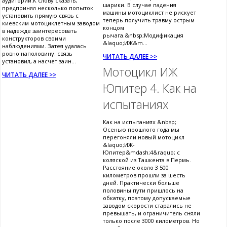
аудитории.К слову сказать,
шарики. В случае падения
предпринял несколько попыток
машины мотоциклист не рискует
установить прямую связь с
теперь получить травму острым
киевским мотоциклетным заводом
концом
в надежде заинтересовать
рычага.&nbsp;Модификация
конструкторов своими
&laquo;ИЖ&m...
наблюдениями. Затея удалась
ровно наполовину: связь
ЧИТАТЬ ДАЛЕЕ >>
установил, а насчет заин...
Мотоцикл ИЖ
ЧИТАТЬ ДАЛЕЕ >>
Юпитер 4. Как на
испытаниях
Как на испытаниях &nbsp;
Осенью прошлого года мы
перегоняли новый мотоцикл
&laquo;ИЖ-
Юпитер&mdash;4&raquo; с
коляской из Ташкента в Пермь.
Расстояние около 3 500
километров прошли за шесть
дней. Практически больше
половины пути пришлось на
обкатку, поэтому допускаемые
заводом скорости старались не
превышать, и ограничитель сняли
только после 3000 километров. Но