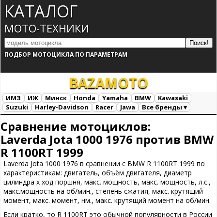
КАТАЛОГ
МОТО-ТЕХНИКИ
ПОДБОР МОТОЦИКЛА ПО ПАРАМЕТРАМ
BAZA
MOTO
ИМЗ
ИЖ
Минск
Honda
Yamaha
BMW
Kawasaki
Suzuki
Harley-Davidson
Racer
Jawa
Все бренды ▾
Все марки
Загрузка...
Сравнение мотоциклов:
Laverda Jota 1000 1976 против BMW
R 1100RT 1999
Laverda Jota 1000 1976 в сравнении с BMW R 1100RT 1999 по
характеристикам: двигатель, объём двигателя, диаметр
цилиндра х ход поршня, макс. мощность, макс. мощность, л.с.,
макс.мощность на об/мин., степень сжатия, макс. крутящий
момент, макс. момент, нм., макс. крутящий момент на об/мин.
Если кратко, то R 1100RT это обычной популярности в России