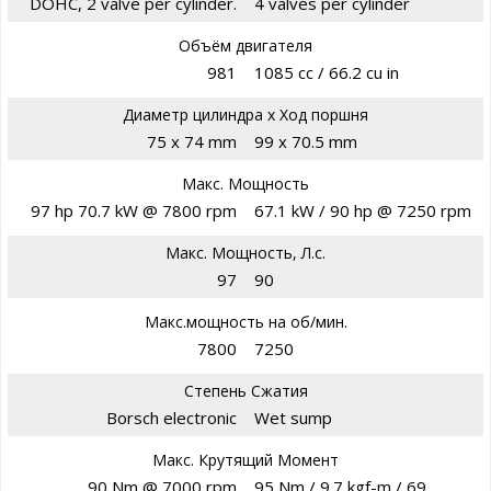
DOHC, 2 valve per cylinder.
4 valves per cylinder
Объём двигателя
981
1085 cc / 66.2 cu in
Диаметр цилиндра х Ход поршня
75 x 74 mm
99 x 70.5 mm
Макс. Мощность
97 hp 70.7 kW @ 7800 rpm
67.1 kW / 90 hp @ 7250 rpm
Макс. Мощность, Л.с.
97
90
Макс.мощность на об/мин.
7800
7250
Степень Сжатия
Borsch electronic
Wet sump
Макс. Крутящий Момент
90 Nm @ 7000 rpm
95 Nm / 9.7 kgf-m / 69