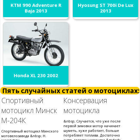
KTM 990 Adventure R
Hyosung ST 700i De Lux
Baja 2013
2013
Honda XL 230 2002
Пять случайных статей о мотоциклах:
Спортивный
Консервация
мотоцикл Минск
мотоцикла
М-204К
&nbsp; Случается, что уже после
первой зимовки мотор начинает
шуметь, хуже работает, больше
Спортивный мотоцикл Минского
потребляет топлива. Достаточно
мотовелозавода &nbsp; Н.
снять головку цилиндра &mdash;