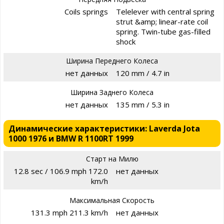
Coils springs
Telelever with central spring
strut &amp; linear-rate coil
spring. Twin-tube gas-filled
shock
Ширина Переднего Колеса
нет данных
120 mm / 4.7 in
Ширина Заднего Колеса
нет данных
135 mm / 5.3 in
Динамические характеристики: Laverda Jota
1000 1976 и BMW R 1100RT 1999
Старт на Милю
12.8 sec / 106.9 mph 172.0
нет данных
km/h
Максимальная Скорость
131.3 mph 211.3 km/h
нет данных