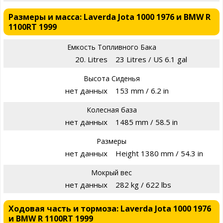
Размеры и масса: Laverda Jota 1000 1976 и BMW R
1100RT 1999
Емкость Топливного Бака
20. Litres
23 Litres / US 6.1 gal
Высота Сиденья
нет данных
153 mm / 6.2 in
Колесная база
нет данных
1485 mm / 58.5 in
Размеры
нет данных
Height 1380 mm / 54.3 in
Мокрый вес
нет данных
282 kg / 622 lbs
Ходовая часть и тормоза: Laverda Jota 1000 1976
и BMW R 1100RT 1999