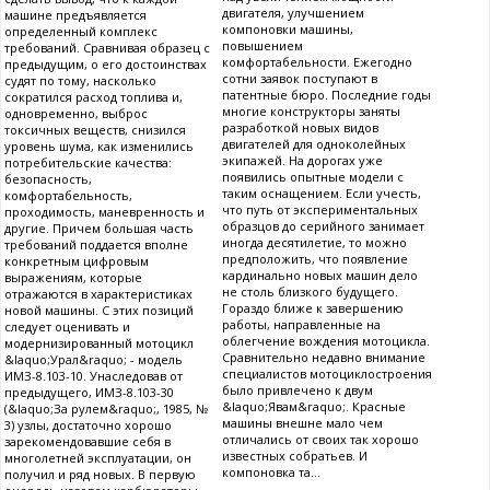
двигателя, улучшением
машине предъявляется
компоновки машины,
определенный комплекс
повышением
требований. Сравнивая образец с
комфортабельности. Ежегодно
предыдущим, о его достоинствах
сотни заявок поступают в
судят по тому, насколько
патентные бюро. Последние годы
сократился расход топлива и,
многие конструкторы заняты
одновременно, выброс
разработкой новых видов
токсичных веществ, снизился
двигателей для одноколейных
уровень шума, как изменились
экипажей. На дорогах уже
потребительские качества:
появились опытные модели с
безопасность,
таким оснащением. Если учесть,
комфортабельность,
что путь от экспериментальных
проходимость, маневренность и
образцов до серийного занимает
другие. Причем большая часть
иногда десятилетие, то можно
требований поддается вполне
предположить, что появление
конкретным цифровым
кардинально новых машин дело
выражениям, которые
не столь близкого будущего.
отражаются в характеристиках
Гораздо ближе к завершению
новой машины. С этих позиций
работы, направленные на
следует оценивать и
облегчение вождения мотоцикла.
модернизированный мотоцикл
Сравнительно недавно внимание
&laquo;Урал&raquo; - модель
специалистов мотоциклостроения
ИМЗ-8.103-10. Унаследовав от
было привлечено к двум
предыдущего, ИМЗ-8.103-30
&laquo;Явам&raquo;. Красные
(&laquo;За рулем&raquo;, 1985, №
машины внешне мало чем
3) узлы, достаточно хорошо
отличались от своих так хорошо
зарекомендовавшие себя в
известных собратьев. И
многолетней эксплуатации, он
компоновка та...
получил и ряд новых. В первую