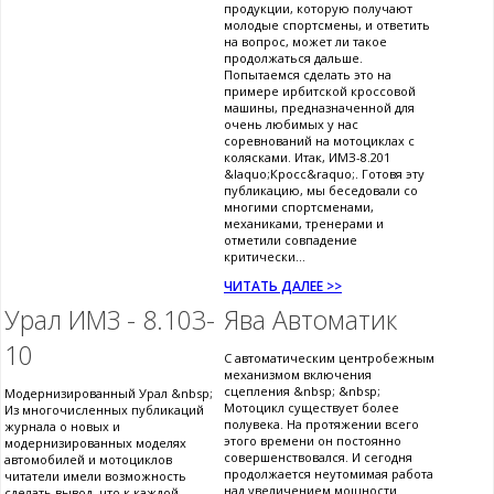
продукции, которую получают
молодые спортсмены, и ответить
на вопрос, может ли такое
продолжаться дальше.
Попытаемся сделать это на
примере ирбитской кроссовой
машины, предназначенной для
очень любимых у нас
соревнований на мотоциклах с
колясками. Итак, ИМЗ-8.201
&laquo;Кросс&raquo;. Готовя эту
публикацию, мы беседовали со
многими спортсменами,
механиками, тренерами и
отметили совпадение
критически...
ЧИТАТЬ ДАЛЕЕ >>
Урал ИМЗ - 8.103-
Ява Автоматик
10
С автоматическим центробежным
механизмом включения
сцепления &nbsp; &nbsp;
Модернизированный Урал &nbsp;
Мотоцикл существует более
Из многочисленных публикаций
полувека. На протяжении всего
журнала о новых и
этого времени он постоянно
модернизированных моделях
совершенствовался. И сегодня
автомобилей и мотоциклов
продолжается неутомимая работа
читатели имели возможность
над увеличением мощности
сделать вывод, что к каждой