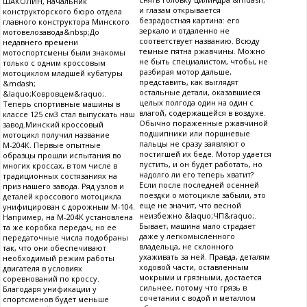
ШАКОЛИН, начальник
и глазам открывается
конструкторского бюро отдела
безрадостная картина: его
главного конструктора Минского
зеркало и отдаленно не
мотовелозавода&nbsp;До
соответствует названию. Всюду
недавнего времени
темные пятна ржавчины. Можно
мотоспортсмены были знакомы
не быть специалистом, чтобы, не
только с одним кроссовым
разбирая мотор дальше,
мотоциклом младшей кубатуры
представить, как выглядят
&mdash;
остальные детали, оказавшиеся
&laquo;Ковровцем&raquo;.
целых полгода один на один с
Теперь спортивные машины в
влагой, содержащейся в воздухе.
классе 125 см3 стал выпускать наш
Обычно пораженные ржавчиной
завод.Минский кроссовый
подшипники или поршневые
мотоцикл получил название
пальцы не сразу заявляют о
М-204К. Первые опытные
постигшей их беде. Мотор удается
образцы прошли испытания во
пустить, и он будет работать, но
многих кроссах, в том числе в
надолго ли его теперь хватит?
традиционных состязаниях на
Если после последней осенней
приз нашего завода. Ряд узлов и
поездки о мотоцикле забыли, это
деталей кроссового мотоцикла
еще не значит, что весной
унифицирован с дорожным М-104.
неизбежно &laquo;ЧП&raquo;.
Например, на М-204К установлена
Бывает, машина мало страдает
та же коробка передач, но ее
даже у легкомысленного
передаточные числа подобраны
владельца, не склонного
так, что они обеспечивают
ухаживать за ней. Правда, деталям
необходимый режим работы
ходовой части, оставленным
двигателя в условиях
мокрыми и грязными, достается
соревнований по кроссу.
сильнее, потому что грязь в
Благодаря унификации у
сочетании с водой и металлом
спортсменов будет меньше