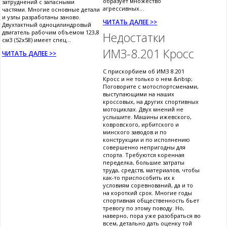
образует множество
затруднений с запасными
агрессивных...
частями. Многие основные детали
и узлы разработаны заново.
ЧИТАТЬ ДАЛЕЕ >>
Двухтактный одноцилиндровый
двигатель рабочим объемом 123,8
Недостатки
смЗ (52x58) имеет спец...
ИМЗ-8.201 Кросс
ЧИТАТЬ ДАЛЕЕ >>
С прискорбием об ИМЗ 8.201
Кросс и не только о нем &nbsp;
Поговорите с мотоспортсменами,
выступающими на наших
кроссовых, на других спортивных
мотоциклах. Двух мнений не
услышите. Машины ижевского,
ковровского, ирбитского и
минского заводов и по
конструкции и по исполнению
совершенно непригодны для
спорта. Требуются коренная
переделка, большие затраты
труда, средств, материалов, чтобы
как-то приспособить их к
условиям соревнований, да и то
на короткий срок. Многие годы
спортивная общественность бьет
тревогу по этому поводу. Но,
наверно, пора уже разобраться во
всем, детально дать оценку той