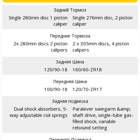
Задний Тормоз
Single 280mm disc 1 piston
Single 276mm disc, 2 piston
caliper
caliper
Передние Тормоза
2x 280mm discs 2 piston
2 x 305mm discs, 4 piston
calipers
calipers
Задняя Шина
120/90-18
160/60-ZR18
Передняя Шина
100/90-18
120/70-ZR17
Задняя подвеска
Dual shock absorbers, 5-
Paralever swingarm &amp;
way adjustable coil springs
shaft drive, single-tube gas-
filled shock, variable
rebound setting
Передняя Подвеска