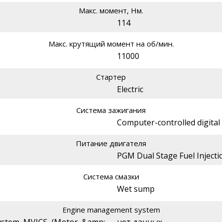
Макс. момент, Нм.
114
Макс. крутящий момент на об/мин.
11000
Стартер
Electric
Система зажигания
Computer-controlled digital
Питание двигателя
PGM Dual Stage Fuel Injecti
Система смазки
Wet sump
Engine management system
 system MVICS (Motor &amp;
нет данных