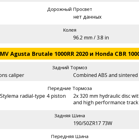
Дорожный Просвет
нет данных
Колея
96.2 mm / 3.8 in
MV Agusta Brutale 1000RR 2020 и Honda CBR 1000
Задний Тормоз
ons caliper
Combined ABS and sintered
Передние Тормоза
Stylema radial-type 4 piston
2x 320 mm hydraulic disc wi
and high performance track
Задняя Шина
190/50ZR17 73W
Передняя Шина