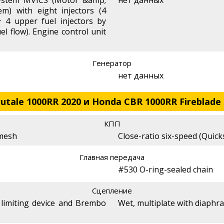
em) with eight injectors (4
+ 4 upper fuel injectors by
el flow). Engine control unit
Генератор
нет данных
tale 1000RR 2020 и Honda CBR 1000RR Fireblade 
КПП
 mesh
Close-ratio six-speed (Quick
Главная передача
#530 O-ring-sealed chain
Сцепление
 limiting device and Brembo
Wet, multiplate with diaphr