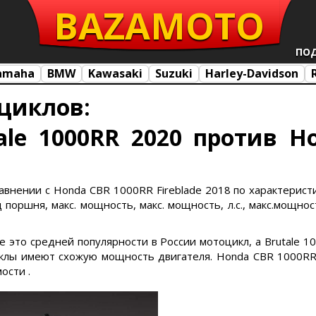
BAZA
MOTO
ПО
amaha
BMW
Kawasaki
Suzuki
Harley-Davidson
циклов:
ale 1000RR 2020 против H
равнении с Honda CBR 1000RR Fireblade 2018 по характеристи
поршня, макс. мощность, макс. мощность, л.с., макс.мощност
ade это средней популярности в России мотоцикл, а Brutale 
лы имеют схожую мощность двигателя. Honda CBR 1000RR F
ости .