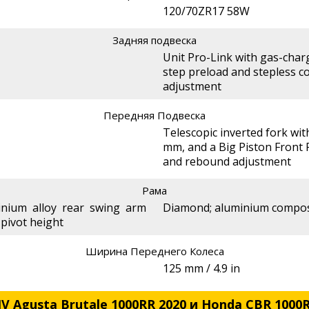
120/70ZR17 58W
Задняя подвеска
Unit Pro-Link with gas-cha
step preload and stepless
adjustment
Передняя Подвеска
Telescopic inverted fork wit
mm, and a Big Piston Front 
and rebound adjustment
Рама
minium alloy rear swing arm
Diamond; aluminium compos
 pivot height
Ширина Переднего Колеса
125 mm / 4.9 in
 Agusta Brutale 1000RR 2020 и Honda CBR 1000RR