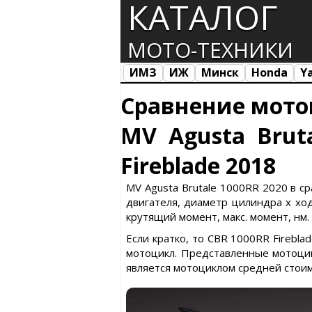
КАТАЛОГ
МОТО-ТЕХНИКИ
ИМЗ
ИЖ
Минск
Honda
Y
Все марки
Загрузка...
Сравнение мото
MV Agusta Brut
Fireblade 2018
MV Agusta Brutale 1000RR 2020 в с
двигателя, диаметр цилиндра х ход 
крутящий момент, макс. момент, нм.
Если кратко, то CBR 1000RR Firebl
мотоцикл. Представленные мотоцик
является мотоциклом средней стоим