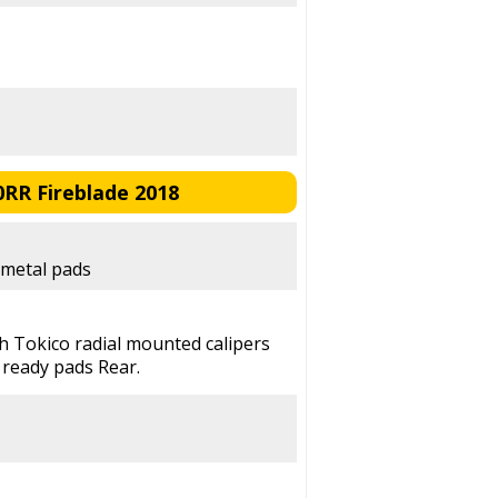
RR Fireblade 2018
 metal pads
th Tokico radial mounted calipers
 ready pads Rear.