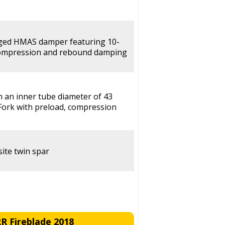
rged HMAS damper featuring 10-
 compression and rebound damping
h an inner tube diameter of 43
Fork with preload, compression
ite twin spar
 Fireblade 2018