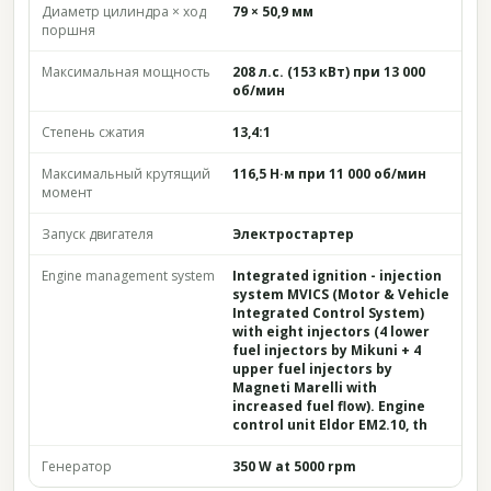
Диаметр цилиндра × ход
79 × 50,9 мм
поршня
Максимальная мощность
208 л.с. (153 кВт) при 13 000
об/мин
Степень сжатия
13,4:1
Максимальный крутящий
116,5 Н·м при 11 000 об/мин
момент
Запуск двигателя
Электростартер
Engine management system
Integrated ignition - injection
system MVICS (Motor & Vehicle
Integrated Control System)
with eight injectors (4 lower
fuel injectors by Mikuni + 4
upper fuel injectors by
Magneti Marelli with
increased fuel flow). Engine
control unit Eldor EM2.10, th
Генератор
350 W at 5000 rpm