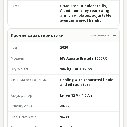
Рама
CrMo Steel tubular trellis,
Aluminium alloy rear swing
arm pivot plates, adjustable
swingarm pivot height
Прочие характеристики
10 параметров
Год
2020
Модель
MV Agusta Brutale 1000RR
Dry Weight
186 kg / 410.06 lbs
Система охлаждения
Cooling with separated liquid
and oil radiators
Аккумулятор
Li-ion 12 V - 4.0 Ah
Primary drive
48/82
Final Drive Ratio
16/41