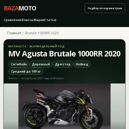
BAZA
MOTO
Подбор по параметрам
Сравнение
Классы
Марки
Статьи
Главная
Brutale 1000RR 2020
MV AGUSTA · 2020 МОДЕЛЬНЫЙ ГОД
MV Agusta Brutale 1000RR 2020
Ситибайк
Дорожный
Дрэгстер
Нейкед
Средний до 199 кг
Классы — по карточке 2021 года этой серии