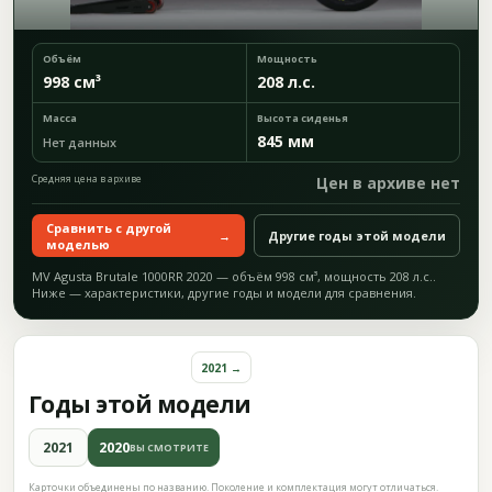
Объём
Мощность
998 см³
208 л.с.
Масса
Высота сиденья
845 мм
Нет данных
Средняя цена в архиве
Цен в архиве нет
Сравнить с другой
→
Другие годы этой модели
моделью
MV Agusta Brutale 1000RR 2020 — объём 998 см³, мощность 208 л.с..
Ниже — характеристики, другие годы и модели для сравнения.
2021 →
Годы этой модели
2021
2020
ВЫ СМОТРИТЕ
Карточки объединены по названию. Поколение и комплектация могут отличаться.