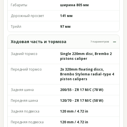
Габариты
ширина 805 мм
Дорожный просвет
141 мм
Трейл
97 мм
Ходовая часть и тормоза
7 параметров
Задний тормоз
Single 220mm disc, Brembo 2
pistons caliper
Передний тормоз
2x 320mm floating discs,
Brembo Stylema radial-type 4
piston calipers
Задняя шина
200/55 - ZR 17 M/C (78 W)
Передняя шина
120/70 - ZR 17 M/C (58 W)
Задняя подвеска
120 mm / 4.72 in
Передняя подвеска
120 mm / 4.72 in