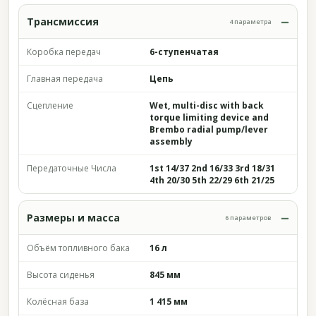
Трансмиссия
4 параметра
Коробка передач
6-ступенчатая
Главная передача
Цепь
Сцепление
Wet, multi-disc with back
torque limiting device and
Brembo radial pump/lever
assembly
Передаточные Числа
1st 14/37 2nd 16/33 3rd 18/31
4th 20/30 5th 22/29 6th 21/25
Размеры и масса
6 параметров
Объём топливного бака
16 л
Высота сиденья
845 мм
Колёсная база
1 415 мм