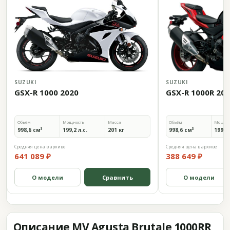
SUZUKI
SUZUKI
GSX-R 1000 2020
GSX-R 1000R 20
Объём
Мощность
Масса
Объём
Мощно
998,6 см³
199,2 л.с.
201 кг
998,6 см³
199,2 
Средняя цена в архиве
Средняя цена в архиве
641 089 ₽
388 649 ₽
О модели
Сравнить
О модели
Описание MV Agusta Brutale 1000RR