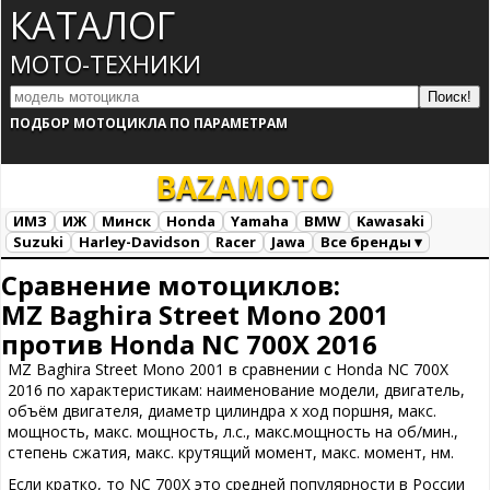
КАТАЛОГ
МОТО-ТЕХНИКИ
ПОДБОР МОТОЦИКЛА ПО ПАРАМЕТРАМ
BAZA
MOTO
ИМЗ
ИЖ
Минск
Honda
Yamaha
BMW
Kawasaki
Suzuki
Harley-Davidson
Racer
Jawa
Все бренды ▾
Все марки
Загрузка...
Сравнение мотоциклов:
MZ Baghira Street Mono 2001
против Honda NC 700X 2016
MZ Baghira Street Mono 2001 в сравнении с Honda NC 700X
2016 по характеристикам: наименование модели, двигатель,
объём двигателя, диаметр цилиндра х ход поршня, макс.
мощность, макс. мощность, л.с., макс.мощность на об/мин.,
степень сжатия, макс. крутящий момент, макс. момент, нм.
Если кратко, то NC 700X это средней популярности в России