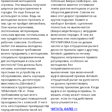
применения мотоциклов
побольше &laquo;газ&raquo;, как
огромны. Эти машины получили
становится заметно отставание
широкое распространение в
темпа разгона мотоцикла от роста
городах. Но еще больше их
оборотов двигателя. Совсем же
используют в селах. Ведь на
явно этот дефект проявляется на
мотоциклах можно проехать и
крутом подъеме. Бывает и
там, где не пройдет автомобиль.
наоборот &mdash; сцепление
Они нужны агрономам,
полностью не выключается
зоотехникам, ветеринарам,
(&laquo;ведет&raquo;), затрудняя
сельским врачам, почтальонам, в
включение передач. В чем же
них нуждаются колхозники,
причина этих неисправностей?
рабочие совхозов. Особенно
РЕГУЛИРОВКА Если ее делали
любит эти машины молодежь.
наспех и при отпущенном рычаге
Какие основные требования
диски не прижаты один к другому,
можно предъявить к мотоциклам,
&mdash; удивляться нечему.
специально предназначенным
Нарушено непременное правило
для эксплуатации в сельской
регулировки, особенно на
местности? Они должны быть
мотоциклах без
легкими, экономичными,
полуавтоматического
простыми по устройству и в
выключения: при включенной
обслуживании, иметь хорошую
муфте (внешний признак &mdash;
проходимость, достаточную
отпущенный рычаг на руле) ничто
вместимость (2&mdash;3
не должно препятствовать
человека) и грузоподъемность
плотному прижатию дисков. Когда
100&mdash;150 кг. Этим
муфта и ее привод исправны, то
требованиям лучше всего
мешать этому может только сам
отвечает мотоцикл повышенной
рычаг, если он под действием
проходимости с коляской. У него
троса утыкается в к...
есть неоспоримые преимущества
ЧИТАТЬ ДАЛЕЕ >>
перед автомобилем такой же