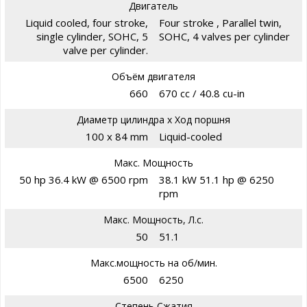
Двигатель
Liquid cooled, four stroke,
Four stroke , Parallel twin,
single cylinder, SOHC, 5
SOHC, 4 valves per cylinder
valve per cylinder.
Объём двигателя
660
670 cc / 40.8 cu-in
Диаметр цилиндра х Ход поршня
100 x 84 mm
Liquid-cooled
Макс. Мощность
50 hp 36.4 kW @ 6500 rpm
38.1 kW 51.1 hp @ 6250
rpm
Макс. Мощность, Л.с.
50
51.1
Макс.мощность на об/мин.
6500
6250
Степень Сжатия