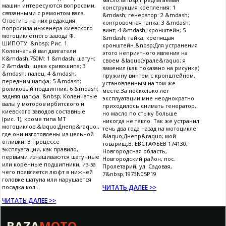
машин интересуются вопросами,
конструкция крепления: 1
связанными с ремонтом вала.
&mdash; генератор: 2 &mdash;
Ответить на них редакция
контровочная ганка; 3 &mdash;
попросила инженера киевского
винт; 4 &mdash; кронштейн; 5
мотоциклетного завода Ф.
&mdash; гайка, крепящая
ШИПОТУ. &nbsp; Рис. 1.
кронштейн.&nbsp;Для устранения
Коленчатый вал двигатели
этого неприятного явления на
К&mdash;750М: 1 &mdash; шатун;
своем &laquo;Урале&raquo; я
2 &mdash; щека кривошипа; 3
заменил (как показано на рисунке)
&mdash; палец; 4 &mdash;
пружину винтом с кронштейном,
передним цапфа; 5 &mdash;
установленным на том же
роликовый подшипник; 6 &mdash;
месте.За несколько лет
задняя цапфа. &nbsp; Коленчатые
эксплуатации мне неоднократно
валы у моторов ирбитского и
приходилось снимать генератор,
киевского заводов составные
но масло по стыку больше
(рис. 1), кроме типа МТ
никогда не текло. Так же устранил
мотоциклов &laquo;Днепр&raquo;,
течь два года назад на мотоцикле
где они изготовлены из цельной
&laquo;Днепр&raquo; мой
отливки. В процессе
товарищ.В. ЕВСТАФЬЕВ 174130,
эксплуатации, как правило,
Новгородсная область,
первыми изнашиваются шатунные
Новгородский район, пос.
или коренные подшипники, из-за
Пролетарий, ул. Садовая,
чего появляется люфт в нижней
7&nbsp;1973N05P19
головке шатуна или нарушается
посадка кол...
ЧИТАТЬ ДАЛЕЕ >>
ЧИТАТЬ ДАЛЕЕ >>
BAZA
MOTO