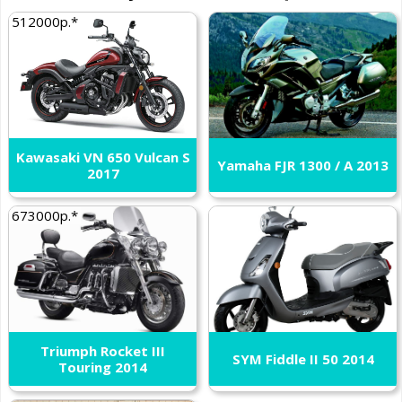
512000р.*
Kawasaki VN 650 Vulcan S
Yamaha FJR 1300 / A 2013
2017
673000р.*
Triumph Rocket III
SYM Fiddle II 50 2014
Touring 2014