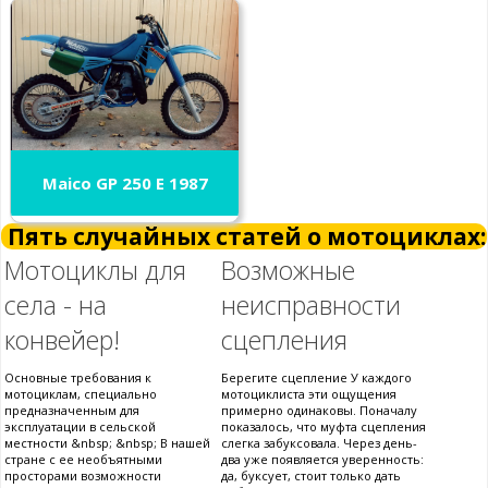
Maico GP 250 E 1987
Пять случайных статей о мотоциклах:
Мотоциклы для
Возможные
села - на
неисправности
конвейер!
сцепления
Основные требования к
Берегите сцепление У каждого
мотоциклам, специально
мотоциклиста эти ощущения
предназначенным для
примерно одинаковы. Поначалу
эксплуатации в сельской
показалось, что муфта сцепления
местности &nbsp; &nbsp; В нашей
слегка забуксовала. Через день-
стране с ее необъятными
два уже появляется уверенность:
просторами возможности
да, буксует, стоит только дать