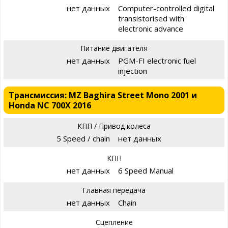
нет данных
Computer-controlled digital
transistorised with
electronic advance
Питание двигателя
нет данных
PGM-FI electronic fuel
injection
Трансмиссия: MZ Baghira Street Mono 2001 и
Honda NC 700X 2016
КПП / Привод колеса
5 Speed / chain
нет данных
КПП
нет данных
6 Speed Manual
Главная передача
нет данных
Chain
Сцепление