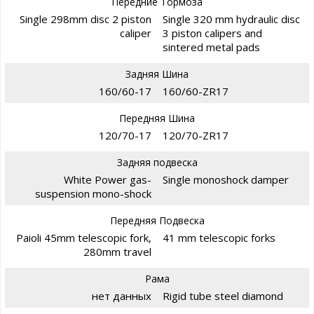
Передние Тормоза
Single 298mm disc 2 piston
Single 320 mm hydraulic disc
caliper
3 piston calipers and
sintered metal pads
Задняя Шина
160/60-17
160/60-ZR17
Передняя Шина
120/70-17
120/70-ZR17
Задняя подвеска
White Power gas-
Single monoshock damper
suspension mono-shock
Передняя Подвеска
Paioli 45mm telescopic fork,
41 mm telescopic forks
280mm travel
Рама
нет данных
Rigid tube steel diamond