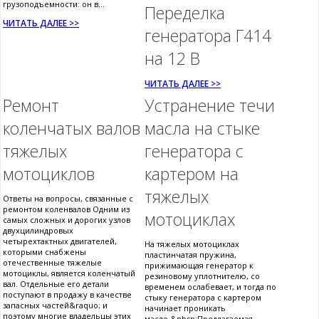
грузоподъемности: он в...
Переделка
ЧИТАТЬ ДАЛЕЕ >>
генератора Г414
на 12 В
ЧИТАТЬ ДАЛЕЕ >>
Ремонт
Устранение течи
коленчатых валов
масла на стыке
тяжелых
генератора с
мотоциклов
картером на
тяжелых
Ответы на вопросы, связанные с
ремонтом коленвалов Одним из
мотоциклах
самых сложных и дорогих узлов
двухцилиндровых
четырехтактных двигателей,
На тяжелых мотоциклах
которыми снабжены
пластинчатая пружина,
отечественные тяжелые
прижимающая генератор к
мотоциклы, является коленчатый
резиновому уплотнителю, со
вал. Отдельные его детали
временем ослабевает, и тогда по
поступают в продажу в качестве
стыку генератора с картером
запасных частей&raquo; и
начинает проникать
поэтому многие владельцы этих
масло.&nbsp;Предлагаемая