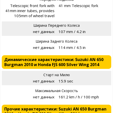
Telescopic front fork with
41 mm Telescopic fork
41mm inner tubes, provides
105mm of wheel travel
Ширина Переднего Колеса
нет данных
107 mm / 4.2 in
Ширина Заднего Колеса
нет данных
114 mm / 4.5 in
Динамические характеристики: Suzuki AN 650
Burgman 2010 и Honda FJS 600 Silver Wing 2014
Старт на Милю
нет данных
15.9 sec
Максимальная Скорость
нет данных
161.2 km / h / 100 mph
Прочие характеристики: Suzuki AN 650 Burgman