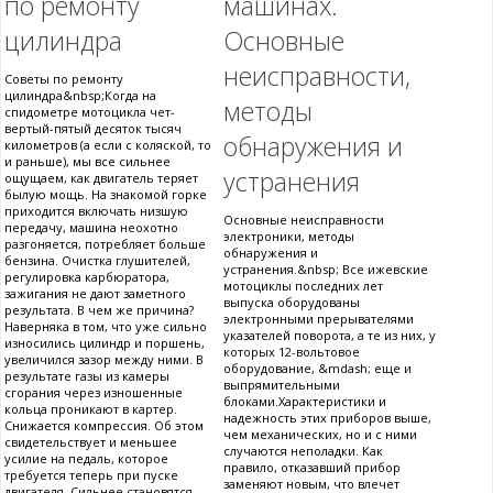
по ремонту
машинах.
цилиндра
Основные
неисправности,
Советы по ремонту
цилиндра&nbsp;Когда на
методы
спидометре мотоцикла чет-
вертый-пятый десяток тысяч
обнаружения и
километров (а если с коляской, то
и раньше), мы все сильнее
устранения
ощущаем, как двигатель теряет
былую мощь. На знакомой горке
приходится включать низшую
Основные неисправности
передачу, машина неохотно
электроники, методы
разгоняется, потребляет больше
обнаружения и
бензина. Очистка глушителей,
устранения.&nbsp; Все ижевские
регулировка карбюратора,
мотоциклы последних лет
зажигания не дают заметного
выпуска оборудованы
результата. В чем же причина?
электронными прерывателями
Наверняка в том, что уже сильно
указателей поворота, а те из них, у
износились цилиндр и поршень,
которых 12-вольтовое
увеличился зазор между ними. В
оборудование, &mdash; еще и
результате газы из камеры
выпрямительными
сгорания через изношенные
блоками.Характеристики и
кольца проникают в картер.
надежность этих приборов выше,
Снижается компрессия. Об этом
чем механических, но и с ними
свидетельствует и меньшее
случаются неполадки. Как
усилие на педаль, которое
правило, отказавший прибор
требуется теперь при пуске
заменяют новым, что влечет
двигателя. Сильнее становятся.