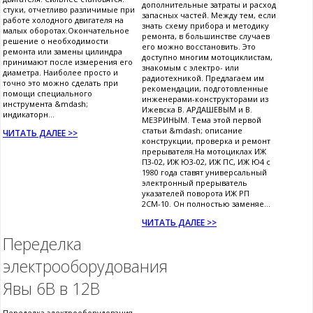
дополнительные затраты и расход
стуки, отчетливо различимые при
запасных частей. Между тем, если
работе холодного двигателя на
знать схему прибора и методику
малых оборотах.Окончательное
ремонта, в большинстве случаев
решение о необходимости
его можно восстановить. Это
ремонта или замены цилиндра
доступно многим мотоциклистам,
принимают после измерения его
знакомым с электро- или
диаметра. Наиболее просто и
радиотехникой. Предлагаем им
точно это можно сделать при
рекомендации, подготовленные
помощи специального
инженерами-конструкторами из
инструмента &mdash;
Ижевска В. АРДАШЕВЫМ и В.
индикаторн...
МЕЗРИНЫМ. Тема этой первой
статьи &mdash; описание
ЧИТАТЬ ДАЛЕЕ >>
конструкции, проверка и ремонт
прерывателя.На мотоциклах ИЖ
П3-02, ИЖ Ю3-02, ИЖ ПС, ИЖ Ю4 с
1980 года ставят универсальный
электронный прерыватель
указателей поворота ИЖ РП
2СМ-10. Он полностью заменяе...
ЧИТАТЬ ДАЛЕЕ >>
Переделка
электрооборудования
Явы 6В в 12В
Переделка электрооборудования