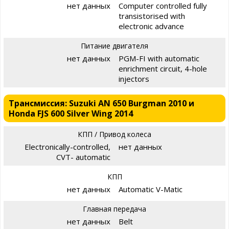
нет данных
Computer controlled fully
transistorised with
electronic advance
Питание двигателя
нет данных
PGM-FI with automatic
enrichment circuit, 4-hole
injectors
Трансмиссия: Suzuki AN 650 Burgman 2010 и
Honda FJS 600 Silver Wing 2014
КПП / Привод колеса
Electronically-controlled,
нет данных
CVT- automatic
КПП
нет данных
Automatic V-Matic
Главная передача
нет данных
Belt