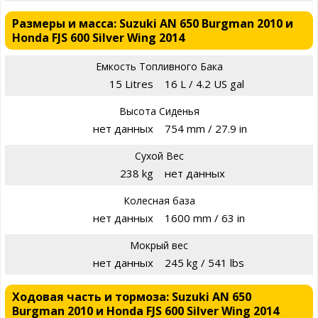
Размеры и масса: Suzuki AN 650 Burgman 2010 и
Honda FJS 600 Silver Wing 2014
Емкость Топливного Бака
15 Litres
16 L / 4.2 US gal
Высота Сиденья
нет данных
754 mm / 27.9 in
Сухой Вес
238 kg
нет данных
Колесная база
нет данных
1600 mm / 63 in
Мокрый вес
нет данных
245 kg / 541 lbs
Ходовая часть и тормоза: Suzuki AN 650
Burgman 2010 и Honda FJS 600 Silver Wing 2014