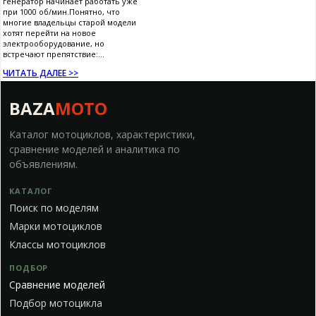
генератор начинает работать уже
при 1000 об/мин.Понятно, что
многие владельцы старой модели
хотят перейти на новое
электрооборудование, но
встречают препятствие:...
ЧИТАТЬ ДАЛЕЕ >>
BAZA
MOTO
Каталог мотоциклов, характеристики,
сравнение моделей и аналитика по
объявлениям.
КАТАЛОГ
Поиск по моделям
Марки мотоциклов
Классы мотоциклов
ПОДБОР
Сравнение моделей
Подбор мотоцикла