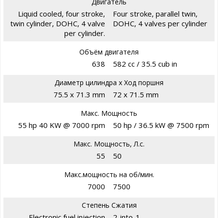
Двигатель
Liquid cooled, four stroke,
Four stroke, parallel twin,
twin cylinder, DOHC, 4 valve
DOHC, 4 valves per cylinder
per cylinder.
Объём двигателя
638
582 cc / 35.5 cub in
Диаметр цилиндра х Ход поршня
75.5 x 71.3 mm
72 x 71.5 mm
Макс. Мощность
55 hp 40 KW @ 7000 rpm
50 hp / 36.5 kW @ 7500 rpm
Макс. Мощность, Л.с.
55
50
Макс.мощность на об/мин.
7000
7500
Степень Сжатия
Electronic fuel injection
2-into-1