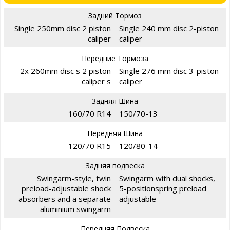
Задний Тормоз
Single 250mm disc 2 piston
Single 240 mm disc 2-piston
caliper
caliper
Передние Тормоза
2x 260mm disc s 2 piston
Single 276 mm disc 3-piston
caliper s
caliper
Задняя Шина
160/70 R14
150/70-13
Передняя Шина
120/70 R15
120/80-14
Задняя подвеска
Swingarm-style, twin
Swingarm with dual shocks,
preload-adjustable shock
5-positionspring preload
absorbers and a separate
adjustable
aluminium swingarm
Передняя Подвеска