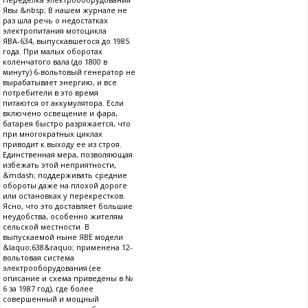
Явы &nbsp; В нашем журнале не
раз шла речь о недостатках
электропитания мотоцикла
ЯВА-634, выпускавшегося до 1985
года. При малых оборотах
коленчатого вала (до 1800 в
минуту) 6-вольтовый генератор не
вырабатывает энергию, и все
потребители в это время
питаются от аккумулятора. Если
включено освещение и фара,
батарея быстро разряжается, что
при многократных циклах
приводит к выходу ее из строя.
Единственная мера, позволяющая
избежать этой неприятности,
&mdash; поддерживать средние
обороты даже на плохой дороге
или остановках у перекрестков.
Ясно, что это доставляет большие
неудобства, особенно жителям
сельской местности. В
выпускаемой ныне ЯВЕ модели
&laquo;638&raquo; применена 12-
вольтовая система
электрооборудования (ее
описание и схема приведены в №
6 за 1987 год), где более
совершенный и мощный