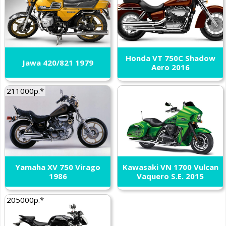
Honda VT 750C Shadow
Jawa 420/821 1979
Aero 2016
211000р.*
Yamaha XV 750 Virago
Kawasaki VN 1700 Vulcan
1986
Vaquero S.E. 2015
205000р.*