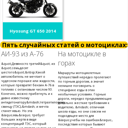
Hyosung GT 650 2014
Пять случайных статей о мотоциклах:
АИ-93 из А-76
На мотоцикле в
горах
&quot;Девяносто третий&quot; из
&quot;семьдесят
шестого&quot;&nbsp;Какой
Маршруты мотоциклетных
автолюбитель не мечтает о
путешествий нередко пролегают
чудесном порошке или жидкости,
по горным дорогам, а значит
которые превратят бензин А-76 в
нелишне поговорить о
топливо с октановым числом 93.
специфике езды в этих
Конечно, можно прибегнуть и к
необычных условиях. Горные
давно известному
дороги, нередко предъявляющие
антидетонатору&mdash;тетраэтиловому
довольно жесткие требования к
свинцу (ТЭС),&mdash; и мечта
водителю, &mdash; отличная
станет явью. Но эта
школа езды, но они совсем не
&laquo;явь&raquo; требует
подходящее место для
больших жертв в виде
&laquo;учебы на ошибках&raquo;,
концентраций ТЭС, который
последствия которых бывают
отрицательно влияет не только на