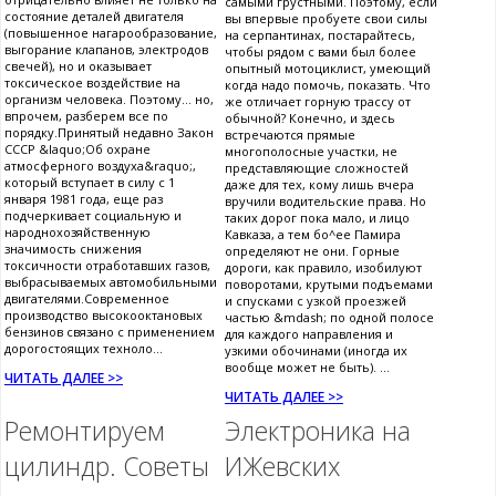
самыми грустными. Поэтому, если
состояние деталей двигателя
вы впервые пробуете свои силы
(повышенное нагарообразование,
на серпантинах, постарайтесь,
выгорание клапанов, электродов
чтобы рядом с вами был более
свечей), но и оказывает
опытный мотоциклист, умеющий
токсическое воздействие на
когда надо помочь, показать. Что
организм человека. Поэтому... но,
же отличает горную трассу от
впрочем, разберем все по
обычной? Конечно, и здесь
порядку.Принятый недавно Закон
встречаются прямые
СССР &laquo;Об охране
многополосные участки, не
атмосферного воздуха&raquo;,
представляющие сложностей
который вступает в силу с 1
даже для тех, кому лишь вчера
января 1981 года, еще раз
вручили водительские права. Но
подчеркивает социальную и
таких дорог пока мало, и лицо
народнохозяйственную
Кавказа, а тем бо^ее Памира
значимость снижения
определяют не они. Горные
токсичности отработавших газов,
дороги, как правило, изобилуют
выбрасываемых автомобильными
поворотами, крутыми подъемами
двигателями.Современное
и спусками с узкой проезжей
производство высокооктановых
частью &mdash; по одной полосе
бензинов связано с применением
для каждого направления и
дорогостоящих техноло...
узкими обочинами (иногда их
вообще может не быть). ...
ЧИТАТЬ ДАЛЕЕ >>
ЧИТАТЬ ДАЛЕЕ >>
Ремонтируем
Электроника на
цилиндр. Советы
ИЖевских