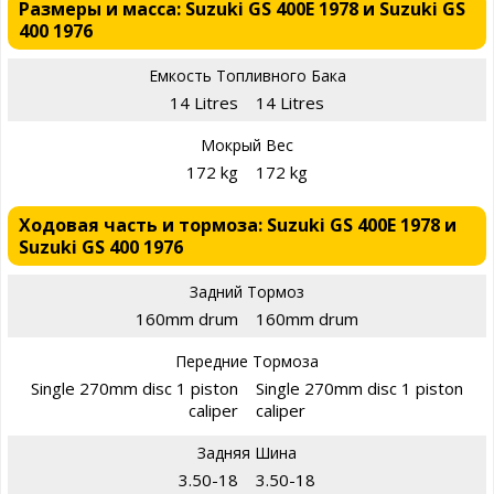
Размеры и масса: Suzuki GS 400E 1978 и Suzuki GS
400 1976
Емкость Топливного Бака
14 Litres
14 Litres
Мокрый Вес
172 kg
172 kg
Ходовая часть и тормоза: Suzuki GS 400E 1978 и
Suzuki GS 400 1976
Задний Тормоз
160mm drum
160mm drum
Передние Тормоза
Single 270mm disc 1 piston
Single 270mm disc 1 piston
caliper
caliper
Задняя Шина
3.50-18
3.50-18