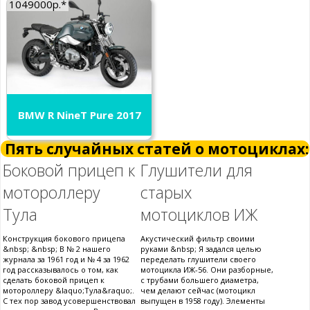
1049000р.*
BMW R NineT Pure 2017
Пять случайных статей о мотоциклах:
Боковой прицеп к
Глушители для
мотороллеру
старых
Тула
мотоциклов ИЖ
Конструкция бокового прицепа
Акустический фильтр своими
&nbsp; &nbsp; В № 2 нашего
руками &nbsp; Я задался целью
журнала за 1961 год и № 4 за 1962
переделать глушители своего
год рассказывалось о том, как
мотоцикла ИЖ-56. Они разборные,
сделать боковой прицеп к
с трубами большего диаметра,
мотороллеру &laquo;Тула&raquo;.
чем делают сейчас (мотоцикл
С тех пор завод усовершенствовал
выпущен в 1958 году). Элементы