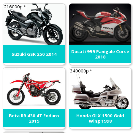
216000р.*
Ducati 959 Panigale Corse
Suzuki GSR 250 2014
2018
349000р.*
Beta RR 430 4T Enduro
Honda GLX 1500 Gold
2015
Wing 1998