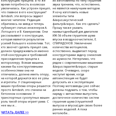
конструкцию прицепа. В то же
их изготовлены по типу глушения
время потребность в колясках
звука трением, что, естественно,
увеличилась. Как устроен прицеп,
не является наилучшим методом.
что главное в его конструкции?
Я хочу изготовить новые
&mdash; эти вопросы задают
элементы типа
многие читатели. Редакция
&laquo;акустический
обратилась на завод и теперь
фильтр&raquo;. Как это сделать?
публикует статью инженеров А.
Прошу также указать
Лотоцкого и В. Камерилова. Они
наивыгоднейший для двигателя
рассказывают о конструкции,
ИЖ-56 объем глушителя шума
которая является результатом
впуска в воздухоочистителе, Е.
усилий большого коллектива. Тот,
СПИРИДОНОВ. Увеличение
кто захочет сделать прицеп сам,
количества мотоциклов,
должен придерживаться именно
естественно, выдвигает перед
этой конструкции и требований
конструкторами задачу снижения
присоединения прицепа к
их шумности. Нетерпимо, что
мотороллеру. Всякая машина,
рядом с современными машинами
какими бы конструктивными
&laquo;тарахтят&raquo; старые
особенностями она ни
модели. Очевидно, скоро
отличалась, должна иметь опору,
наступит время, когда
на которой держатся все ее узлы
автоинспекция не будет
и агрегаты. У стационарных
допускать их к эксплуатации.
машин проблема опоры решается
Поэтому мотозаводы уже сейчас
просто &mdash; это станина на
должны подумать о том, чтобы
бетонном основании. У
наряду с запчастями выпустить
транспортных сухопутных машин
достаточное количество систем
роль такой опоры играет рама. С
глушения шума (глушителей
нее мы и...
выпуска и впуска) для своих более
ранних моделей. А пока
ЧИТАТЬ ДАЛЕЕ >>
мотолюби...