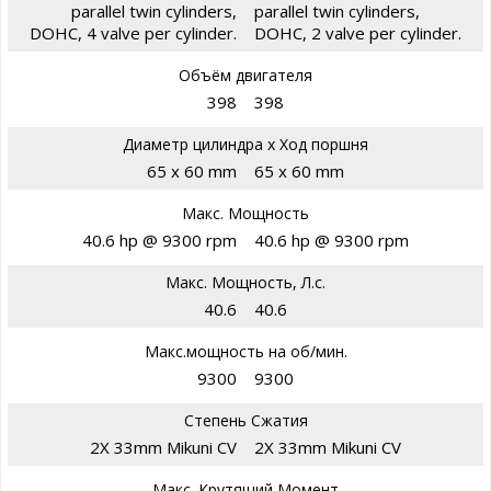
parallel twin cylinders,
parallel twin cylinders,
DOHC, 4 valve per cylinder.
DOHC, 2 valve per cylinder.
Объём двигателя
398
398
Диаметр цилиндра х Ход поршня
65 x 60 mm
65 x 60 mm
Макс. Мощность
40.6 hp @ 9300 rpm
40.6 hp @ 9300 rpm
Макс. Мощность, Л.с.
40.6
40.6
Макс.мощность на об/мин.
9300
9300
Степень Сжатия
2X 33mm Mikuni CV
2X 33mm Mikuni CV
Макс. Крутящий Момент