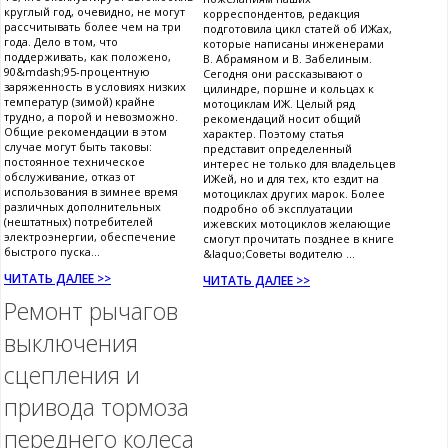
круглый год, очевидно, не могут
корреспондентов, редакция
рассчитывать более чем на три
подготовила цикл статей об ИЖах,
года. Дело в том, что
которые написаны инженерами
поддерживать, как положено,
В. Абрамяном и В. Забелиным.
90&mdash;95-процентную
Сегодня они рассказывают о
заряженность в условиях низких
цилиндре, поршне и кольцах к
температур (зимой) крайне
мотоциклам ИЖ. Целый ряд
трудно, а порой и невозможно.
рекомендаций носит общий
Общие рекомендации в этом
характер. Поэтому статья
случае могут быть таковы:
представит определенный
постоянное техническое
интерес не только для владельцев
обслуживание, отказ от
ИЖей, но и для тех, кто ездит на
использования в зимнее время
мотоциклах других марок. Более
различных дополнительных
подробно об эксплуатации
(нештатных) потребителей
ижевских мотоциклов желающие
электроэнергии, обеспечение
смогут прочитать позднее в книге
быстрого пуска...
&laquo;Советы водителю ...
ЧИТАТЬ ДАЛЕЕ >>
ЧИТАТЬ ДАЛЕЕ >>
Ремонт рычагов
выключения
сцепления и
привода тормоза
переднего колеса