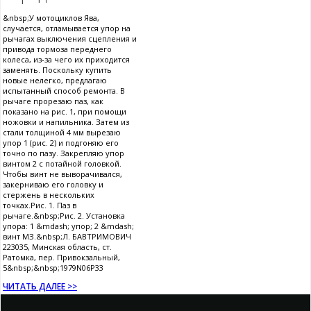
&nbsp;У мотоциклов Ява,
случается, отламывается упор на
рычагах выключения сцепления и
привода тормоза переднего
колеса, из-за чего их приходится
заменять. Поскольку купить
новые нелегко, предлагаю
испытанный способ ремонта. В
рычаге прорезаю паз, как
показано на рис. 1, при помощи
ножовки и напильника. Затем из
стали толщиной 4 мм вырезаю
упор 1 (рис. 2) и подгоняю его
точно по пазу. Закрепляю упор
винтом 2 с потайной головкой.
Чтобы винт не выворачивался,
закерниваю его головку и
стержень в нескольких
точках.Рис. 1. Паз в
рычаге.&nbsp;Рис. 2. Установка
упора: 1 &mdash; упор; 2 &mdash;
винт МЗ.&nbsp;Л. БАВТРИМОВИЧ
223035, Минская область, ст.
Ратомка, пер. Привокзальный,
5&nbsp;&nbsp;1979N06P33
ЧИТАТЬ ДАЛЕЕ >>