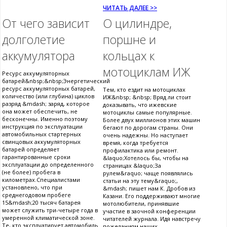
ЧИТАТЬ ДАЛЕЕ >>
От чего зависит
О цилиндре,
долголетие
поршне и
аккумулятора
кольцах к
мотоциклам ИЖ
Ресурс аккумуляторных
батарей&nbsp;&nbsp;Энергетический
ресурс аккумуляторных батарей,
Тем, кто ездит на мотоциклах
количество (или глубина) циклов
ИЖ&nbsp; &nbsp; Вряд ли стоит
разряд &mdash; заряд, которое
доказывать, что ижевские
она может обеспечить, не
мотоциклы самые популярные.
бесконечны. Именно поэтому
Более двух миллионов этих машин
инструкция по эксплуатации
бегают по дорогам страны. Они
автомобильных стартерных
очень надежны. Но наступает
свинцовых аккумуляторных
время, когда требуется
батарей определяет
профилактика или ремонт.
гарантированные сроки
&laquo;Хотелось бы, чтобы на
эксплуатации до определенного
страницах &laquo;За
(не более) пробега в
рулем&raquo; чаще появлялись
километрах.Специалистами
статьи на эту тему&raquo;,
установлено, что при
&mdash; пишет нам К. Дробов из
среднегодовом пробеге
Казани. Его поддерживают многие
15&mdash;20 тысяч батарея
мотолюбители, принявшие
может служить три-четыре года в
участие в заочной конференции
умеренной климатической зоне.
читателей журнала. Идя навстречу
Те, кто эксплуатирует автомобиль
пожеланиям наших