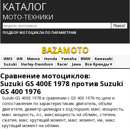
КАТАЛОГ
МОТО-ТЕХНИКИ
ПОДБОР МОТОЦИКЛА ПО ПАРАМЕТРАМ
BAZA
MOTO
ИМЗ
ИЖ
Минск
Honda
Yamaha
BMW
Kawasaki
Suzuki
Harley-Davidson
Racer
Jawa
Все бренды ▾
Все марки
Загрузка...
Сравнение мотоциклов:
Suzuki GS 400E 1978 против Suzuki
GS 400 1976
Suzuki GS 400E 1978 в сравнении с GS 400 1976 по цене и
сопоставление по характеристикам: двигатель, объём
двигателя, диаметр цилиндра х ход поршня, макс. мощность,
макс. мощность, л.с., макс.мощность на об/мин., степень
сжатия, макс. крутящий момент, макс. момент, нм., макс.
крутящий момент на об/мин.