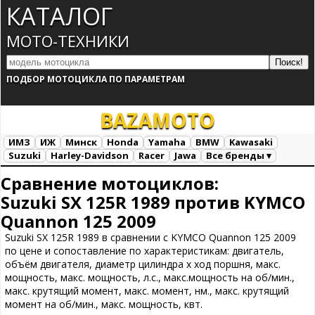
КАТАЛОГ
МОТО-ТЕХНИКИ
ПОДБОР МОТОЦИКЛА ПО ПАРАМЕТРАМ
BAZA
MOTO
ИМЗ
ИЖ
Минск
Honda
Yamaha
BMW
Kawasaki
Suzuki
Harley-Davidson
Racer
Jawa
Все бренды ▾
Все марки
Загрузка...
Сравнение мотоциклов:
Suzuki SX 125R 1989 против KYMCO
Quannon 125 2009
Suzuki SX 125R 1989 в сравнении с KYMCO Quannon 125 2009
по цене и сопоставление по характеристикам: двигатель,
объём двигателя, диаметр цилиндра х ход поршня, макс.
мощность, макс. мощность, л.с., макс.мощность на об/мин.,
макс. крутящий момент, макс. момент, нм., макс. крутящий
момент на об/мин., макс. мощность, квт.