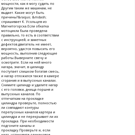
мощности, как я могу судить по
Другим таким же машинам, не
выдает. Какие могут быть
причины?&raquo; &mdash;
спрашивает К. Усольцев из
Магнитогорска.Если обкатка
мотоцикла была проведена
правильно, то есть в соответствии
с инструкцией, и заметных
дефектов двигатель не имеет,
вероятно, удастся повысить его
мощность, выполнив следующие
работы.Выверните свечу и
осмотрите. Если на ней много
нагара, значит, в цилиндр
поступает слишком богатая смесь,
и нагар отложился также в камере
сгорания и в выпускных каналах.
Снимите цилиндр и удалите нагар
с его головки, днища поршня и
выпускных каналов. По
отпечаткам на прокладке
цилиндра проверьте, полностью
ли совпадают контуры
перепускных каналов картера и
цилиндра и не перекрывает ли их
прокладка. При необходимости
подгоните каналы и
прокладку.Проверьте и, если
надо, установите одинаковое