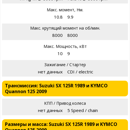
Макс. момент, Нм.
10.8
9.9
Макс. крутящий момент на об/мин.
8000
8000
Макс. Мощность, кВт
10
9
Зажигание / Стартер
нет данных
CDI / electric
Трансмиссия: Suzuki SX 125R 1989 и KYMCO
Quannon 125 2009
КПП / Привод колеса
нет данных
5 Speed / chain
Размеры и масса: Suzuki SX 125R 1989 и KYMCO
Quannon 125 2009