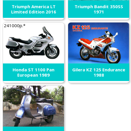
Triumph America LT
Triumph Bandit 350SS
Limited Edition 2016
1971
241000р.*
Honda ST 1100 Pan
Gilera KZ 125 Endurance
European 1989
1988