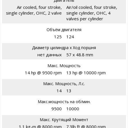
Двигатель
Air cooled, four stroke,
Air/oil cooled, four stroke,
single cylinder, OHC, 2 valve
single cylinder, OHC, 4
valves per cylinder
Объём двигателя
125
124
Диаметр цилиндра х Ход поршня
нет данных
57 x 48.8 mm
Макс. Мощность
14 hp @ 9500 rpm
13 hp @ 10000 rpm
Макс. Мощность, Л.с.
14
13
Макс.мощность на об/мин.
9500
10000
Макс. Крутящий Момент
1.1 kg-m @ 8000 rpm
7.3lb ft @ 8000 rpm