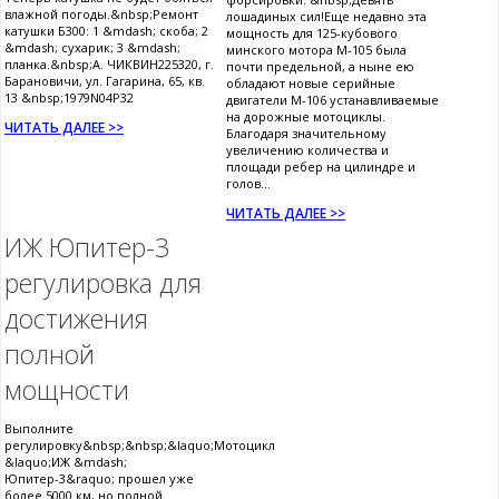
влажной погоды.&nbsp;Ремонт
лошадиных сил!Еще недавно эта
катушки Б300: 1 &mdash; скоба; 2
мощность для 125-кубового
&mdash; сухарик; 3 &mdash;
минского мотора М-105 была
планка.&nbsp;А. ЧИКВИН225320, г.
почти предельной, а ныне ею
Барановичи, ул. Гагарина, 65, кв.
обладают новые серийные
13 &nbsp;1979N04P32
двигатели М-106 устанавливаемые
на дорожные мотоциклы.
ЧИТАТЬ ДАЛЕЕ >>
Благодаря значительному
увеличению количества и
площади ребер на цилиндре и
голов...
ЧИТАТЬ ДАЛЕЕ >>
ИЖ Юпитер-3
регулировка для
достижения
полной
мощности
Выполните
регулировку&nbsp;&nbsp;&laquo;Мотоцикл
&laquo;ИЖ &mdash;
Юпитер-3&raquo; прошел уже
более 5000 км, но полной