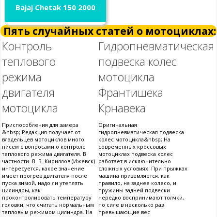
Bajaj Chetak 150 2000
Пять случайных статей о мотоциклах:
Контроль
Гидропневматическая
теплового
подвеска колес
режима
мотоцикла
двигателя
Франтишека
мотоцикла
Крнавека
Приспособления для замера
Оригинальная
&nbsp; Редакция получает от
гидропневматическая подвеска
владельцев мотоциклов много
колес мотоцикла&nbsp; На
писем с вопросами о контроле
современных кроссовых
теплового режима двигателя. В
мотоциклах подвеска колес
частности. В. В. Кириллов (Ижевск)
работает в исключительно
интересуется, какое значение
сложных условиях. При прыжках
имеет прогрев двигателя после
машина приземляется, как
пуска зимой, надо ли утеплять
правило, на заднее колесо, и
цилиндры, как
пружины задней подвески
проконтролировать температуру
нередко воспринимают толчки,
головки, что считать нормальным
по силе в несколько раз
тепловым режимом цилиндра. На
превышающие вес