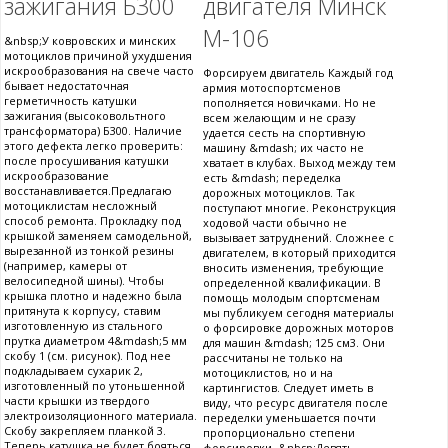
зажигания Б300
двигателя Минск
М-106
&nbsp;У ковровских и минских
мотоциклов причиной ухудшения
искрообразования на свече часто
Форсируем двигатель Каждый год
бывает недостаточная
армия мотоспортсменов
герметичность катушки
пополняется новичками. Но не
зажигания (высоковольтного
всем желающим и не сразу
трансформатора) Б300. Наличие
удается сесть на спортивную
этого дефекта легко проверить:
машину &mdash; их часто не
после просушивания катушки
хватает в клубах. Выход между тем
искрообразование
есть &mdash; переделка
восстанавливается.Предлагаю
дорожных мотоциклов. Так
мотоциклистам несложный
поступают многие. Реконструкция
способ ремонта. Прокладку под
ходовой части обычно не
крышкой заменяем самодельной,
вызывает затруднений. Сложнее с
вырезанной из тонкой резины
двигателем, в который приходится
(например, камеры от
вносить изменения, требующие
велосипедной шины). Чтобы
определенной квалификации. В
крышка плотно и надежно была
помощь молодым спортсменам
притянута к корпусу, ставим
мы публикуем сегодня материалы
изготовленную из стального
о форсировке дорожных моторов
прутка диаметром 4&mdash;5 мм
для машин &mdash; 125 см3. Они
скобу 1 (см. рисунок). Под нее
рассчитаны не только на
подкладываем сухарик 2,
мотоциклистов, но и на
изготовленный по утоньшенной
картингистов. Следует иметь в
части крышки из твердого
виду, что ресурс двигателя после
электроизоляционного материала.
переделки уменьшается почти
Скобу закрепляем планкой 3.
пропорционально степени
Теперь катушка не будет бояться
форсировки. &nbsp;Девять