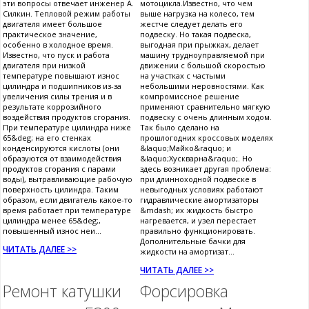
эти вопросы отвечает инженер А.
мотоцикла.Известно, что чем
Силкин. Тепловой режим работы
выше нагрузка на колесо, тем
двигателя имеет большое
жестче следует делать его
практическое значение,
подвеску. Но такая подвеска,
особенно в холодное время.
выгодная при прыжках, делает
Известно, что пуск и работа
машину трудноуправляемой при
двигателя при низкой
движении с большой скоростью
температуре повышают износ
на участках с частыми
цилиндра и подшипников из-за
небольшими неровностями. Как
увеличения силы трения и в
компромиссное решение
результате коррозийного
применяют сравнительно мягкую
воздействия продуктов сгорания.
подвеску с очень длинным ходом.
При температуре цилиндра ниже
Так было сделано на
65&deg; на его стенках
прошлогодних кроссовых моделях
конденсируются кислоты (они
&laquo;Майко&raquo; и
образуются от взаимодействия
&laquo;Хускварна&raquo;. Но
продуктов сгорания с парами
здесь возникает другая проблема:
воды), вытравливающие рабочую
при длинноходной подвеске в
поверхность цилиндра. Таким
невыгодных условиях работают
образом, если двигатель какое-то
гидравлические амортизаторы
время работает при температуре
&mdash; их жидкость быстро
цилиндра менее 65&deg;,
нагревается, и узел перестает
повышенный износ неи...
правильно функционировать.
Дополнительные бачки для
ЧИТАТЬ ДАЛЕЕ >>
жидкости на амортизат...
ЧИТАТЬ ДАЛЕЕ >>
Ремонт катушки
Форсировка