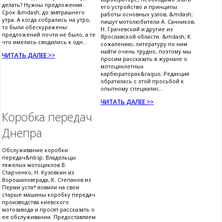
делать? Нужны предложения.
его устройство и принципы
Срок &mdash; до завтрашнего
работы основных узлов, &mdash;
утра. А когда собрались на утро,
пишут мотолюбители А. Санников,
то были обескуражены:
Н. Грачевский и другие из
предложений почти не было, а те
Ярославской области. &mdash; К
что имелись сводились к одн...
сожалению, литературу по ним
найти очень трудно, поэтому мы
ЧИТАТЬ ДАЛЕЕ >>
просим рассказать в журнале о
мотоциклетных
карбюраторах&raquo;.Редакция
обратилась с этой просьбой к
опытному специалис...
ЧИТАТЬ ДАЛЕЕ >>
Коробка передач
Днепра
Обслуживание коробки
передач&nbsp; Владельцы
тяжелых мотоциклов В.
Старченко, Н. Кузовкин из
Ворошиловграда, К. Степанов из
Перми уста* яовили на свои
старые машины коробку передач
производства киевского
мотозавода и просят рассказать о
ее обслуживании. Предоставляем