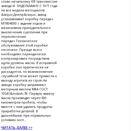
слово начальнику КВ трансмиссии
завода И. ЭНДЕЛЬМАНУ.С 1971 года
на все модели мотоциклов
&laquo;Днепр&raquo; завод
устанавливает коробку передач
МТ804000 с задним ходом и
механизмом принудительного
выключения сцепления при
переключении
передач.Техническое
обслуживание этой коробки
несложно. Прежде всего
необходимо периодически
контролировать посредством
щупа уровень масла. В исправной
коробке оно практически не
расходуется, но возникновение
случайной течи может привести к
выходу агрегата из строя.На
заводе коробку заправляют
моторным маслом М8А ГОСТ
10541&mdash;78. Первую замену
масла производят через 500
километров пробега, чтобы
вместе с ним удалить продукты
приработки деталей. В
дальнейшем, при нормальных
условиях эксп...
ЧИТАТЬ ДАЛЕЕ >>