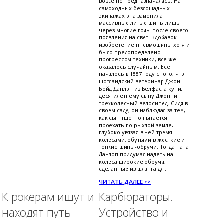
вовсе не предназначалась. На
самоходных безлошадных
экипажах она заменила
массивные литые шины лишь
через многие годы после своего
появления на свет. Вдобавок
изобретение пневмошины хотя и
было предопределено
прогрессом техники, все же
оказалось случайным. Все
началось в 1887 году с того, что
шотландский ветеринар Джон
Бойд Данлоп из Белфаста купил
десятилетнему сыну Джонни
трехколесный велосипед. Сидя в
своем саду, он наблюдал за тем,
как сын тщетно пытается
проехать по рыхлой земле,
глубоко увязая в ней тремя
колесами, обутыми в жесткие и
тонкие шины-обручи. Тогда папа
Данлоп придумал надеть на
колеса широкие обручи,
сделанные из шланга дл...
ЧИТАТЬ ДАЛЕЕ >>
К рокерам ищут и
Карбюраторы.
находят путь
Устройство и