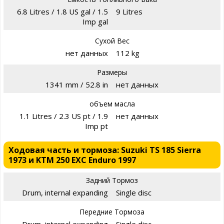
6.8 Litres / 1.8 US gal / 1.5
9 Litres
Imp gal
Сухой Вес
нет данных
112 kg
Размеры
1341 mm / 52.8 in
нет данных
объем масла
1.1 Litres / 2.3 US pt / 1.9
нет данных
Imp pt
Ходовая часть и тормоза: Suzuki TS 185 Sierra
1973 и KTM 250 EXC Enduro 1997
Задний Тормоз
Drum, internal expanding
Single disc
Передние Тормоза
Drum, internal expanding
Single disc