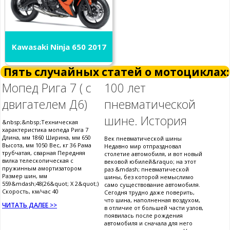
Kawasaki Ninja 650 2017
Пять случайных статей о мотоциклах:
Мопед Рига 7 ( с
100 лет
двигателем Д6)
пневматической
шине. История
&nbsp;&nbsp;Техническая
характеристика мопеда Рига 7
Длина, мм 1860 Ширина, мм 650
Век пневматической шины
Высота, мм 1050 Вес, кг 36 Рама
Недавно мир отпраздновал
трубчатая, сварная Передняя
столетие автомобиля, и вот новый
вилка телескопическая с
вековой юбилей&raquo; на этот
пружинным амортизатором
раз &mdash; пневматической
Размер шин, мм
шины, без которой немыслимо
559&mdash;48(26&quot; Х 2&quot;)
само существование автомобиля.
Скорость, км/час 40
Сегодня трудно даже поверить,
что шина, наполненная воздухом,
ЧИТАТЬ ДАЛЕЕ >>
в отличие от большей части узлов,
появилась после рождения
автомобиля и сначала для него