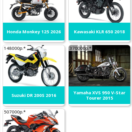
Honda Monkey 125 2026
Kawasaki KLR 650 2018
148000р.*
370000р.*
Yamaha XVS 950 V-Star
Suzuki DR 200S 2016
Tourer 2015
507000р.*