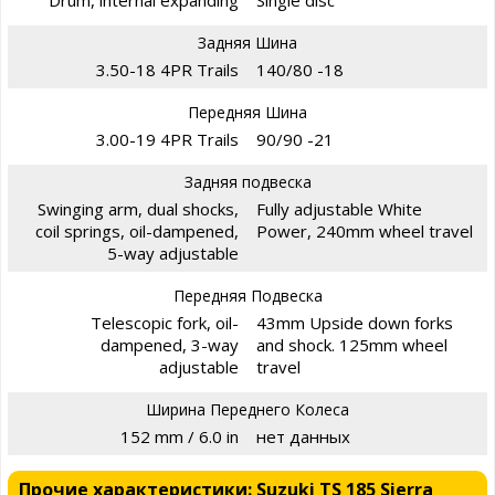
Задняя Шина
3.50-18 4PR Trails
140/80 -18
Передняя Шина
3.00-19 4PR Trails
90/90 -21
Задняя подвеска
Swinging arm, dual shocks,
Fully adjustable White
coil springs, oil-dampened,
Power, 240mm wheel travel
5-way adjustable
Передняя Подвеска
Telescopic fork, oil-
43mm Upside down forks
dampened, 3-way
and shock. 125mm wheel
adjustable
travel
Ширина Переднего Колеса
152 mm / 6.0 in
нет данных
Прочие характеристики: Suzuki TS 185 Sierra