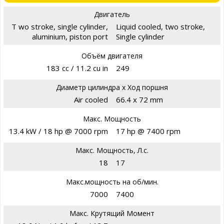
Двигатель
T wo stroke, single cylinder,
Liquid cooled, two stroke,
aluminium, piston port
Single cylinder
Объём двигателя
183 cc / 11.2 cu in
249
Диаметр цилиндра х Ход поршня
Air cooled
66.4 x 72 mm
Макс. Мощность
13.4 kW / 18 hp @ 7000 rpm
17 hp @ 7400 rpm
Макс. Мощность, Л.с.
18
17
Макс.мощность на об/мин.
7000
7400
Макс. Крутящий Момент