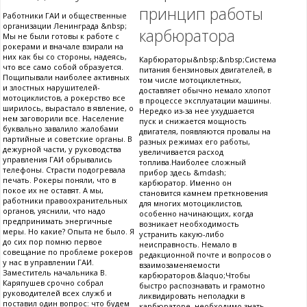
принцип работы
Работники ГАИ и общественные
организации Ленинграда &nbsp;
карбюратора
Мы не были готовы к работе с
рокерами и вначале взирали на
них как бы со стороны, надеясь,
Карбюраторы&nbsp;&nbsp;Система
что все само собой образуется.
питания бензиновых двигателей, в
Пощипывали наиболее активных
том числе мотоциклетных,
и злостных нарушителей-
доставляет обычно немало хлопот
мотоциклистов, а рокерство все
в процессе эксплуатации машины.
ширилось, вырастало в явление, о
Нередко из-за нее ухудшается
нем заговорили все. Население
пуск и снижается мощность
буквально завалило жалобами
двигателя, появляются провалы на
партийные и советские органы. В
разных режимах его работы,
дежурной части, у руководства
увеличивается расход
управления ГАИ обрывались
топлива.Наиболее сложный
телефоны. Страсти подогревала
прибор здесь &mdash;
печать. Рокеры поняли, что в
карбюратор. Именно он
покое их не оставят. А мы,
становится камнем преткновения
работники правоохранительных
для многих мотоциклистов,
органов, уяснили, что надо
особенно начинающих, когда
предпринимать энергичные
возникает необходимость
меры. Но какие? Опыта не было. Я
устранить какую-либо
до сих пор помню первое
неисправность. Немало в
совещание по проблеме рокеров
редакционной почте и вопросов о
у нас в управлении ГАИ.
взаимозаменяемости
Заместитель начальника В.
карбюраторов.&laquo;Чтобы
Каряпушев срочно собрал
быстро распознавать и грамотно
руководителей всех служб и
ликвидировать неполадки в
поставил один вопрос: что будем
карбюраторе, необходимо знать