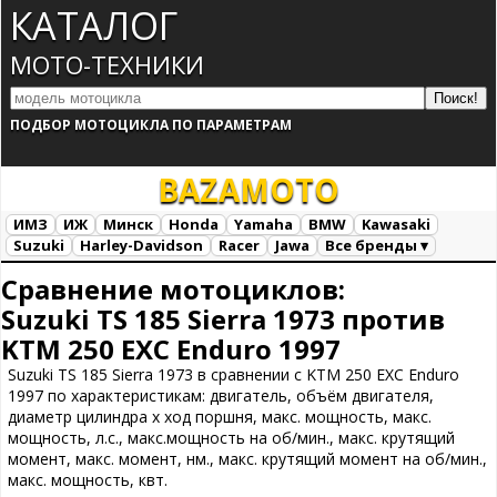
КАТАЛОГ
МОТО-ТЕХНИКИ
ПОДБОР МОТОЦИКЛА ПО ПАРАМЕТРАМ
BAZA
MOTO
ИМЗ
ИЖ
Минск
Honda
Yamaha
BMW
Kawasaki
Suzuki
Harley-Davidson
Racer
Jawa
Все бренды ▾
Все марки
Загрузка...
Сравнение мотоциклов:
Suzuki TS 185 Sierra 1973 против
KTM 250 EXC Enduro 1997
Suzuki TS 185 Sierra 1973 в сравнении с KTM 250 EXC Enduro
1997 по характеристикам: двигатель, объём двигателя,
диаметр цилиндра х ход поршня, макс. мощность, макс.
мощность, л.с., макс.мощность на об/мин., макс. крутящий
момент, макс. момент, нм., макс. крутящий момент на об/мин.,
макс. мощность, квт.