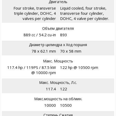
Двигатель
Four stroke, transverse
Liquid cooled, four stroke,
triple cylinder, DOHC, 4
transverse four cylinder,
valves per cylinder
DOHC, 4 valve per cylinder.
Объём двигателя
889 cc / 54.2 cu-in
893
Диаметр цилиндра х Ход поршня
78 x 62.1 mm
70 x 58 mm
Макс. Мощность
117.4 hp / 119PS / 87.5 kW
122 hp @ 10500 rpm
@ 10000 rpm
Макс. Мощность, Л.с.
117.4
122
Макс.мощность на об/мин.
10000
10500
Степень Сжатия