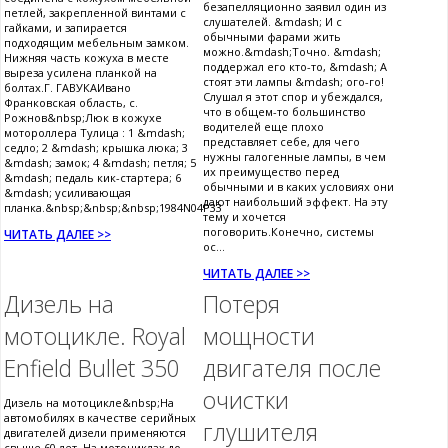
безапелляционно заявил один из
петлей, закрепленной винтами с
слушателей. &mdash; И с
гайками, и запирается
обычными фарами жить
подходящим мебельным замком.
можно.&mdash;Точно. &mdash;
Нижняя часть кожуха в месте
поддержал его кто-то, &mdash; А
выреза усилена планкой на
стоят эти лампы &mdash; ого-го!
болтах.Г. ГАВУКАИвано
Слушал я этот спор и убеждался,
Франковская область, с.
что в общем-то большинство
Рожнов&nbsp;Люк в кожухе
водителей еще плохо
мотороллера Тулица : 1 &mdash;
представляет себе, для чего
седло; 2 &mdash; крышка люка; 3
нужны галогенные лампы, в чем
&mdash; замок; 4 &mdash; петля; 5
их преимущество перед
&mdash; педаль кик-стартера; 6
обычными и в каких условиях они
&mdash; усиливающая
дают наибольший эффект. На эту
планка.&nbsp;&nbsp;&nbsp;1984N04P33
тему и хочется
поговорить.Конечно, системы
ЧИТАТЬ ДАЛЕЕ >>
ос...
ЧИТАТЬ ДАЛЕЕ >>
Дизель на
Потеря
мотоцикле. Royal
мощности
Enfield Bullet 350
двигателя после
очистки
Дизель на мотоцикле&nbsp;На
автомобилях в качестве серийных
глушителя
двигателей дизели применяются
свыше 60 лет. На мотоциклах до