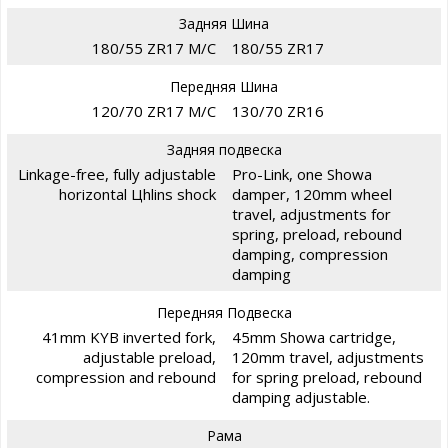
Задняя Шина
180/55 ZR17 M/C
180/55 ZR17
Передняя Шина
120/70 ZR17 M/C
130/70 ZR16
Задняя подвеска
Linkage-free, fully adjustable
Pro-Link, one Showa
horizontal Цhlins shock
damper, 120mm wheel
travel, adjustments for
spring, preload, rebound
damping, compression
damping
Передняя Подвеска
41mm KYB inverted fork,
45mm Showa cartridge,
adjustable preload,
120mm travel, adjustments
compression and rebound
for spring preload, rebound
damping adjustable.
Рама