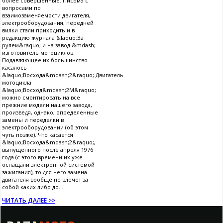
более совершенные. Письма с
вопросами по
взаимозаменяемости двигателя,
электрооборудования, передней
вилки стали приходить и в
редакцию журнала &laquo;За
рулем&raquo; и на завод &mdash;
изготовитель мотоциклов.
Подавляющее их большинство
касалось
&laquo;Восхода&mdash;2&raquo;.Двигатель
мотоцикла
&laquo;Восход&mdash;2М&raquo;
можно смонтировать на все
прежние модели нашего завода,
произведя, однако, определенные
замены и переделки в
электрооборудовании (об этом
чуть позже). Что касается
&laquo;Восхода&mdash;2&raquo;,
выпущенного после апреля 1976
года (с этого времени их уже
оснащали электронной системой
зажигания), то для него замена
двигателя вообще не влечет за
собой каких либо до...
ЧИТАТЬ ДАЛЕЕ >>