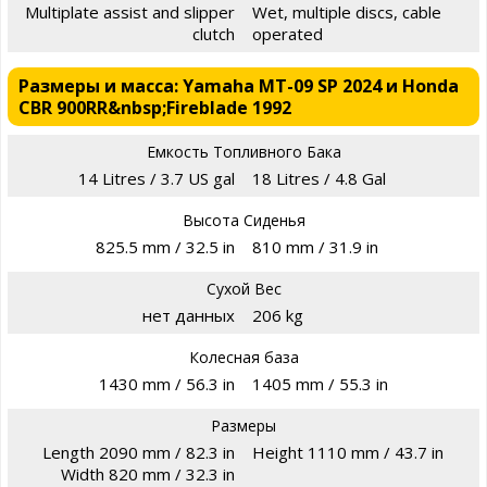
Multiplate assist and slipper
Wet, multiple discs, cable
clutch
operated
Размеры и масса: Yamaha MT-09 SP 2024 и Honda
CBR 900RR&nbsp;Fireblade 1992
Емкость Топливного Бака
14 Litres / 3.7 US gal
18 Litres / 4.8 Gal
Высота Сиденья
825.5 mm / 32.5 in
810 mm / 31.9 in
Сухой Вес
нет данных
206 kg
Колесная база
1430 mm / 56.3 in
1405 mm / 55.3 in
Размеры
Length 2090 mm / 82.3 in
Height 1110 mm / 43.7 in
Width 820 mm / 32.3 in