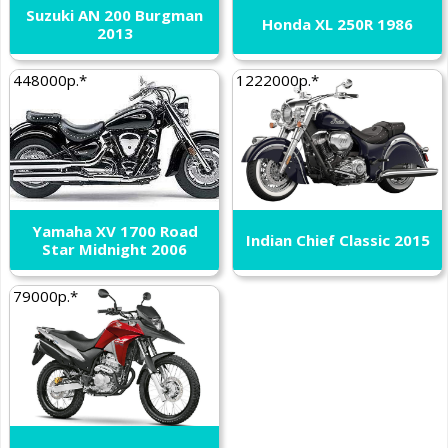
Suzuki AN 200 Burgman
Honda XL 250R 1986
2013
448000р.*
1222000р.*
Yamaha XV 1700 Road
Indian Chief Classic 2015
Star Midnight 2006
79000р.*