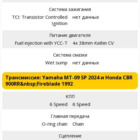
Система зажигания
TCI: Transistor Controlled
нет данных
Ignition
Питание двигателя
Fuel injection with YCC-T
4x 38mm Keihin CV
Система смазки
Wet sump
нет данных
Трансмиссия: Yamaha MT-09 SP 2024 и Honda CBR
900RR&nbsp;Fireblade 1992
КПП
6 Speed
6 Speed
Главная передача
O-ring chain
Chain
Сцепление