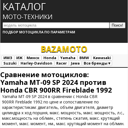
КАТАЛОГ
МОТО-ТЕХНИКИ
ПОДБОР МОТОЦИКЛА ПО ПАРАМЕТРАМ
BAZA
MOTO
ИМЗ
ИЖ
Минск
Honda
Yamaha
BMW
Kawasaki
Suzuki
Harley-Davidson
Racer
Jawa
Все бренды ▾
Все марки
Загрузка...
Сравнение мотоциклов:
Yamaha MT-09 SP 2024 против
Honda CBR 900RR Fireblade 1992
Yamaha MT-09 SP 2024 в сравнении с Honda CBR
900RR Fireblade 1992 по цене и сопоставление по
характеристикам: двигатель, объём двигателя, диаметр
цилиндра х ход поршня, макс. мощность, макс. мощность, л.с.,
макс.мощность на об/мин., степень сжатия, макс. крутящий
момент, макс. момент, нм., макс. крутящий момент на об/мин.