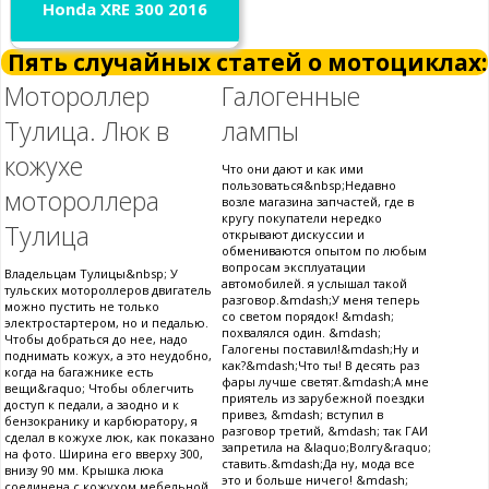
Honda XRE 300 2016
Пять случайных статей о мотоциклах:
Мотороллер
Галогенные
Тулица. Люк в
лампы
кожухе
Что они дают и как ими
пользоваться&nbsp;Недавно
мотороллера
возле магазина запчастей, где в
кругу покупатели нередко
Тулица
открывают дискуссии и
обмениваются опытом по любым
вопросам эксплуатации
Владельцам Тулицы&nbsp; У
автомобилей. я услышал такой
тульских мотороллеров двигатель
разговор.&mdash;У меня теперь
можно пустить не только
со светом порядок! &mdash;
электростартером, но и педалью.
похвалялся один. &mdash;
Чтобы добраться до нее, надо
Галогены поставил!&mdash;Ну и
поднимать кожух, а это неудобно,
как?&mdash;Что ты! В десять раз
когда на багажнике есть
фары лучше светят.&mdash;А мне
вещи&raquo; Чтобы облегчить
приятель из зарубежной поездки
доступ к педали, а заодно и к
привез, &mdash; вступил в
бензокранику и карбюратору, я
разговор третий, &mdash; так ГАИ
сделал в кожухе люк, как показано
запретила на &laquo;Волгу&raquo;
на фото. Ширина его вверху 300,
ставить.&mdash;Да ну, мода все
внизу 90 мм. Крышка люка
это и больше ничего! &mdash;
соединена с кожухом мебельной