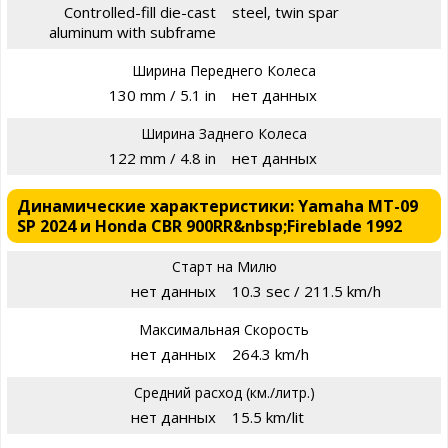
Controlled-fill die-cast
steel, twin spar
aluminum with subframe
Ширина Переднего Колеса
130 mm / 5.1 in
нет данных
Ширина Заднего Колеса
122 mm / 4.8 in
нет данных
Динамические характеристики: Yamaha MT-09
SP 2024 и Honda CBR 900RR&nbsp;Fireblade 1992
Старт на Милю
нет данных
10.3 sec / 211.5 km/h
Максимальная Скорость
нет данных
264.3 km/h
Средний расход (км./литр.)
нет данных
15.5 km/lit