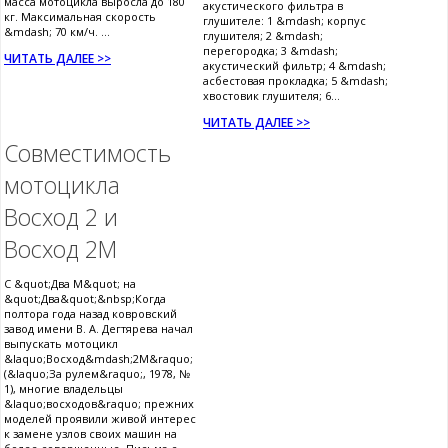
масса мотоцикла выросла до 180
акустического фильтра в
кг. Максимальная скорость
глушителе: 1 &mdash; корпус
&mdash; 70 км/ч. ...
глушителя; 2 &mdash;
перегородка; 3 &mdash;
ЧИТАТЬ ДАЛЕЕ >>
акустический фильтр; 4 &mdash;
асбестовая прокладка; 5 &mdash;
хвостовик глушителя; 6...
ЧИТАТЬ ДАЛЕЕ >>
Совместимость
мотоцикла
Восход 2 и
Восход 2М
С &quot;Два М&quot; на
&quot;Два&quot;&nbsp;Когда
полтора года назад ковровский
завод имени В. А. Дегтярева начал
выпускать мотоцикл
&laquo;Восход&mdash;2М&raquo;
(&laquo;За рулем&raquo;, 1978, №
1), многие владельцы
&laquo;восходов&raquo; прежних
моделей проявили живой интерес
к замене узлов своих машин на