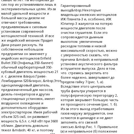
сих пор их устанавливали лишь в
Гарантированный
экспериментальных целях. Из-за
выход&nbsp;Некоторые
малой удельной мощности и
владельцы ижевских мотоциклов
большой массы дизели не
ИЖ Планета-3 и, особенно, ИЖ
отвечают требованиям,
Юпитер-3 жалуются на потерю
предъявляемым к силовым
мощности двигателя после
установкам современной
очистки глушителя. Если это
мотоциклетной техникой. И все
сопровождается дымным
же индийский механик Прадип
выхлопом. увеличенным
Дани решил рискнуть. На
расходом топлива и низкой
собственном небольшом
максимальной скоростью, можно
предприятии он заменяет у
с уверенностью сказать, что
индийских мотоциклов Enfield
причина &mdash; в неправильной
Bullet 350 (Энфильд-350-баллет)
установке акустического фильтра
обычный карбюраторный 350-
в глушителе выпуска. Дело в том.
кубовый двигатель мощностью 21
что. стремясь закрепить его
л. с. дизелем &laquo;Гриве-
более надежно, завертывают до
Ломбардини-520&raquo;.&nbsp;Этот
предела гайку 7 (рис. 1, а).
одноцилиндровый двигатель,
Вследствие этого центральная
предназначенный для насосов,
труба фильтра упирается в
дизель-генераторов и других
полусферическую перегородку 2,
стационарных установок, имеет
которая закрывает большую часть
воздушное охлаждение и
ее проходного сечения (рис. 1. б).
дополнительно оборудован
Из-за этого выход отработавших
электростартером. Имея рабочий
газов наружу затрудняется, они
объем 325 см3, он развивает
остаются в цилиндре и не дают
мощность 6,5 л. с./4,8 кВт при 3600
заполнять его свежей
об/мин. Двигатель довольно
смесью.&nbsp;Рис. 1. Правильное
тяжел &mdash; 40 кг, и поэтому
(а) и неправильное (б) положение