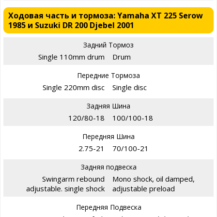
Ходовая часть и тормоза: Yamaha XT 225 Serow
1985 и Suzuki DR 200 Djebel 2001
Задний Тормоз
Single 110mm drum
Drum
Передние Тормоза
Single 220mm disc
Single disc
Задняя Шина
120/80-18
100/100-18
Передняя Шина
2.75-21
70/100-21
Задняя подвеска
Swingarm rebound
Mono shock, oil damped,
adjustable. single shock
adjustable preload
Передняя Подвеска