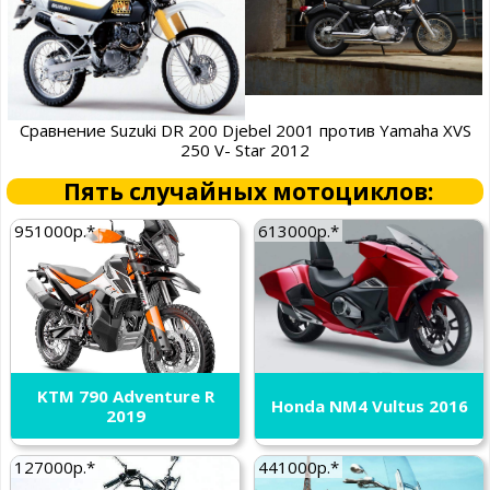
Сравнение Suzuki DR 200 Djebel 2001 против Yamaha XVS
250 V- Star 2012
Пять случайных мотоциклов:
951000р.*
613000р.*
KTM 790 Adventure R
Honda NM4 Vultus 2016
2019
127000р.*
441000р.*