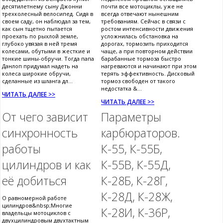
десятилетнему сыну Джонни
почти все мотоциклы, уже не
трехколесный велосипед. Сидя в
всегда отвечают нынешним
своем саду, он наблюдал за тем,
требованиям. Сейчас в связи с
как сын тщетно пытается
ростом интенсивности движения
проехать по рыхлой земле,
усложнилась обстановка на
глубоко увязая в ней тремя
дорогах, тормозить приходится
колесами, обутыми в жесткие и
чаще, а при повторном действии
тонкие шины-обручи. Тогда папа
барабанные тормоза быстро
Данлоп придумал надеть на
нагреваются и начинают при этом
колеса широкие обручи,
терять эффективность. Дисковый
сделанные из шланга дл...
тормоз свободен от такого
недостатка &...
ЧИТАТЬ ДАЛЕЕ >>
ЧИТАТЬ ДАЛЕЕ >>
От чего зависит
Параметры
синхронность
карбюраторов.
работы
К-55, К-55Б,
цилиндров и как
К-55В, К-55Д,
её добиться
К-28Б, К-28Г,
К-28Д, К-28Ж,
О равномерной работе
цилиндров&nbsp;Многие
К-28И, К-36Р,
владельцы мотоциклов с
двухцилиндровым двухтактным