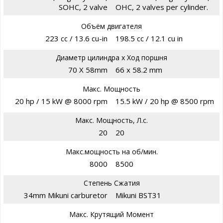
SOHC, 2 valve
OHC, 2 valves per cylinder.
Объём двигателя
223 cc / 13.6 cu-in
198.5 cc / 12.1 cu in
Диаметр цилиндра х Ход поршня
70 X 58mm
66 x 58.2 mm
Макс. Мощность
20 hp / 15 kW @ 8000 rpm
15.5 kW / 20 hp @ 8500 rpm
Макс. Мощность, Л.с.
20
20
Макс.мощность на об/мин.
8000
8500
Степень Сжатия
34mm Mikuni carburetor
Mikuni BST31
Макс. Крутящий Момент