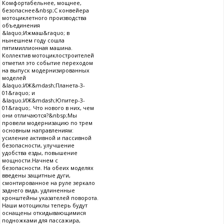
Комфортабельнее, мощнее,
безопаснее&nbsp;С конвейера
мотоциклетного производства
объединения
&laquo;Ижмаш&raquo; в
нынешнем году сошла
пятимиллионная машина.
Коллектив мотоциклостроителей
отметил это событие переходом
на выпуск модернизированных
моделей
&laquo;ИЖ&mdash;Планета-3-
01&raquo; и
&laquo;ИЖ&mdash;Юпитер-3-
01&raquo;. Что нового в них, чем
они отличаются?&nbsp;Мы
провели модернизацию по трем
основным направлениям:
усиление активной и пассивной
безопасности, улучшение
удобства езды, повышение
мощности.Начнем с
безопасности. На обеих моделях
введены защитные дуги,
смонтированное на руле зеркало
заднего вида, удлиненные
кронштейны указателей поворота.
Наши мотоциклы теперь будут
оснащены откидывающимися
подножками для пассажира,