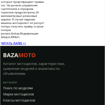
которые предотвращают травмы
ног. На рычагах управления
сцеплением и передним
тормозом предусмотрены 20-
миллиметровые резиновые
шарики. В случае падения
машины мотоциклист не рискует
теперь получить травму острым
концом
рычага.&nbsp;Модификация
&laquo;ИЖ&m...
ЧИТАТЬ ДАЛЕЕ >>
BAZA
MOTO
Каталог мотоциклов, характеристики,
сравнение моделей и аналитика по
объявлениям.
КАТАЛОГ
Поиск по моделям
Марки мотоциклов
Классы мотоциклов