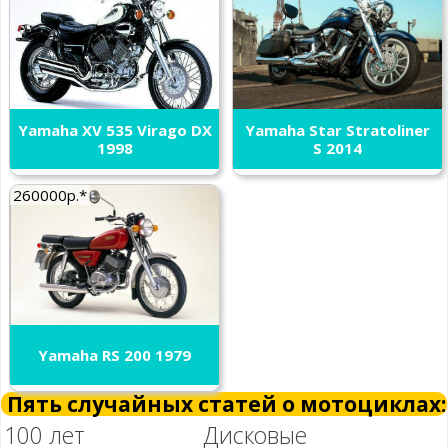
Yamaha XV 535 Virago DX
Yamaha Star Stratoliner
1998
S 2014
260000р.*
Yamaha RS 200 1979
Пять случайных статей о мотоциклах:
100 лет
Дисковые