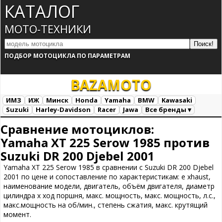
КАТАЛОГ
МОТО-ТЕХНИКИ
ПОДБОР МОТОЦИКЛА ПО ПАРАМЕТРАМ
BAZA
MOTO
ИМЗ
ИЖ
Минск
Honda
Yamaha
BMW
Kawasaki
Suzuki
Harley-Davidson
Racer
Jawa
Все бренды ▾
Все марки
Загрузка...
Сравнение мотоциклов:
Yamaha XT 225 Serow 1985 против
Suzuki DR 200 Djebel 2001
Yamaha XT 225 Serow 1985 в сравнении с Suzuki DR 200 Djebel
2001 по цене и сопоставление по характеристикам: e xhaust,
наименование модели, двигатель, объём двигателя, диаметр
цилиндра х ход поршня, макс. мощность, макс. мощность, л.с.,
макс.мощность на об/мин., степень сжатия, макс. крутящий
момент.