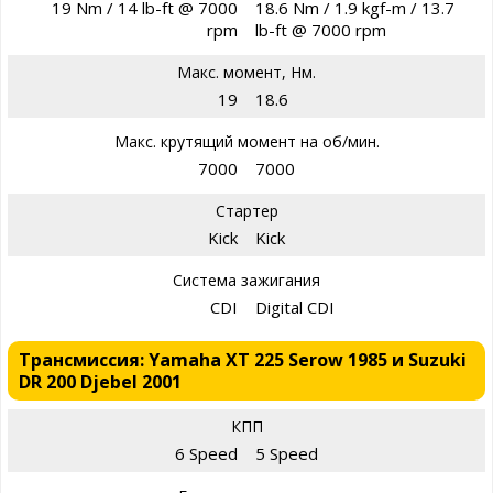
19 Nm / 14 lb-ft @ 7000
18.6 Nm / 1.9 kgf-m / 13.7
rpm
lb-ft @ 7000 rpm
Макс. момент, Нм.
19
18.6
Макс. крутящий момент на об/мин.
7000
7000
Стартер
Kick
Kick
Система зажигания
CDI
Digital CDI
Трансмиссия: Yamaha XT 225 Serow 1985 и Suzuki
DR 200 Djebel 2001
КПП
6 Speed
5 Speed