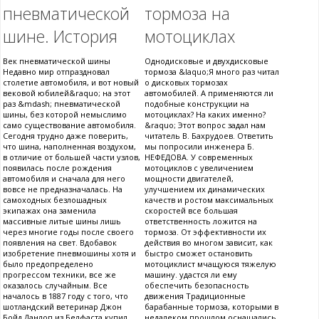
пневматической
тормоза на
шине. История
мотоциклах
Век пневматической шины
Однодисковые и двухдисковые
Недавно мир отпраздновал
тормоза &laquo;Я много раз читал
столетие автомобиля, и вот новый
о дисковых тормозах
вековой юбилей&raquo; на этот
автомобилей. А применяются ли
раз &mdash; пневматической
подобные конструкции на
шины, без которой немыслимо
мотоциклах? На каких именно?
само существование автомобиля.
&raquo; Этот вопрос задал нам
Сегодня трудно даже поверить,
читатель В. Бахрудоев. Ответить
что шина, наполненная воздухом,
мы попросили инженера Б.
в отличие от большей части узлов,
НЕФЕДОВА. У современных
появилась после рождения
мотоциклов с увеличением
автомобиля и сначала для него
мощности двигателей,
вовсе не предназначалась. На
улучшением их динамических
самоходных безлошадных
качеств и ростом максимальных
экипажах она заменила
скоростей все большая
массивные литые шины лишь
ответственность ложится на
через многие годы после своего
тормоза. От эффективности их
появления на свет. Вдобавок
действия во многом зависит, как
изобретение пневмошины хотя и
быстро сможет остановить
было предопределено
мотоциклист мчащуюся тяжелую
прогрессом техники, все же
машину. удастся ли ему
оказалось случайным. Все
обеспечить безопасность
началось в 1887 году с того, что
движения Традиционные
шотландский ветеринар Джон
барабанные тормоза, которыми в
Бойд Данлоп из Белфаста купил
недалеком прошлом оснащались