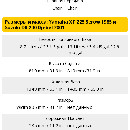
Главная передача
Chain
Chain
Размеры и масса: Yamaha XT 225 Serow 1985 и
Suzuki DR 200 Djebel 2001
Емкость Топливного Бака
8.7 Liters / 2.3 US gal
13 Litres / 3.4 US gal / 2.9
Imp gal
Высота Сиденья
810 mm / 31.9 in
810 mm /31.9 in
Колесная база
1349 mm / 53.1 in
1405 mm / 55.3 in
Размеры
Width 805 mm / 31.7 in
нет данных
Дорожный Просвет
285 mm / 11.2 in
нет данных