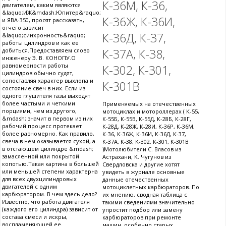
К-36М, К-36,
двигателем, каким являются
&laquo;ИЖ&mdash;Юпитер&raquo;
К-36Ж, К-36И,
и ЯВА-350, просят рассказать,
отчего зависит
К-36Д, К-37,
&laquo;синхронность&raquo;
работы цилиндров и как ее
К-37А, К-38,
добиться.Предоставляем слово
инженеру Э. В. КОНОПУ.О
равномерности работы
К-302, К-301,
цилиндров обычно судят,
сопоставляя характер выхлопа и
К-301В
состояние свеч в них. Если из
одного глушителя газы выходят
более частыми и четкими
Применяемых на отечественных
порциями, чем из другого,
мотоциклах и мотороллерах ( К-55,
&mdash; значит в первом из них
К-55Б, К-55В, К-55Д, К-28Б, К-28Г,
рабочий процесс протекает
К-28Д, К-28Ж, К-28И, К-36Р, К-36М,
более равномерно. Как правило,
К-36, К-36Ж, К-36И, К-36Д, К-37,
свеча в нем оказывается сухой, а
К-37А, К-38, К-302, К-301, К-301В
в отстающем цилиндре &mdash;
)Мотолюбители С. Власов из
замасленной или покрытой
Астрахани, К. Чугунов из
копотью.Такая картина в большей
Свердловска и другие хотят
или меньшей степени характерна
увидеть в журнале основные
для всех двухцилиндровых
данные отечественных
двигателей с одним
мотоциклетных карбюраторов. По
карбюратором. В чем здесь дело?
их мнению, сводная таблица с
Известно, что работа двигателя
такими сведениями значительно
(каждого его цилиндра) зависит от
упростит подбор или замену
состава смеси и искры,
карбюраторов при ремонте
воспламеняющей ее.
машин, особенно старых