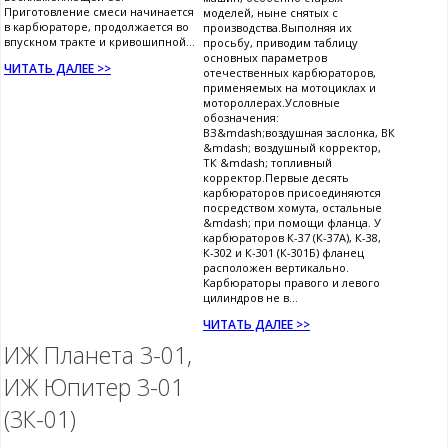
Приготовление смеси начинается
моделей, ныне снятых с
в карбюраторе, продолжается во
производства.Выполняя их
впускном тракте и кривошипной...
просьбу, приводим таблицу
основных параметров
ЧИТАТЬ ДАЛЕЕ >>
отечественных карбюраторов,
применяемых на мотоциклах и
мотороллерах.Условные
обозначения:
ВЗ&mdash;воздушная заслонка, ВК
&mdash; воздушный корректор,
ТК &mdash; топливный
корректор.Первые десять
карбюраторов присоединяются
посредством хомута, остальные
&mdash; при помощи фланца. У
карбюраторов К-37 (К-37А), К-38,
К-302 и К-301 (К-301Б) фланец
расположен вертикально.
Карбюраторы правого и левого
цилиндров не в...
ЧИТАТЬ ДАЛЕЕ >>
ИЖ Планета 3-01,
ИЖ Юпитер 3-01
(3К-01)