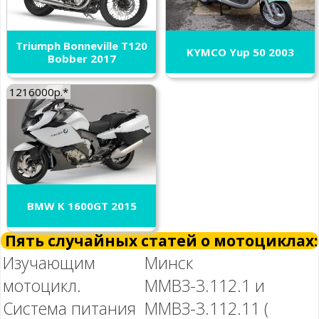
Triumph Bonneville T120
KYMCO Yup 50 2003
Bobber 2017
1216000р.*
BMW K 1600GT 2015
Пять случайных статей о мотоциклах:
Изучающим
Минск
мотоцикл.
ММВЗ-3.112.1 и
Система питания
ММВЗ-3.112.11 (