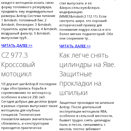
каждого мотоцикла искать свою
стал выпускать и ее
форму топливного резервуара,
&laquo;сельскую&raquo;
придавать ему индивидуальные
модификацию
размеры.&nbsp;Система питания:
(ММВЗ&mdash;3.112.11). Если
1 &mdash; топливный бак; 2
смотреть шире, это хороший
&mdash; бензокран; 3 &mdash;
исторический пример для
глушитель шума впуска; 4 &mdash;
понимания эндуро-класса и его
воздушный фильтр; 5 &mdash;
более мягких подкатегорий. Обе
выпускная труб...
они сохранили тр...
ЧИТАТЬ ДАЛЕЕ >>
ЧИТАТЬ ДАЛЕЕ >>
CZ 977.3
Как легче снять
Кроссовый
цилиндры на Яве.
мотоцикл
Защитные
прокладки на
ЧЗ держит шаг&nbsp;В последние
годы обострилась борьба в
шпильки
соревнованиях по мотокроссу,
особенно в классе 250 смЗ.
Сегодня добрых два десятка фирм
Защитные прокладки на шпильки
в разных странах выпускают такие
&nbsp; После длительной
мотоциклы для клубных
эксплуатации мотоцикла ЯВА,
гонщиков. Технические
особенно в сельской местности,
показатели машин значительно
бывает трудно снять цилиндры:
сблизились, и конструкторам
пыль и песок, смешиваясь с
приходится практически
маслом, плотно забивают