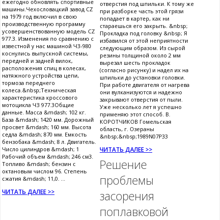
ежегодно обновлять спортивные
отверстия под шпильки. К тому же
машины.Чехословацкий завод CZ
при разборке часть этой грязи
на 1979 год включил в свою
попадает в картер, как ни
производственную программу
стараешься его закрыть. &nbsp;
усовершенствованную модель CZ
Прокладка под головку &nbsp; Я
977.3. Изменения по сравнению с
избавился от этой неприятности
известной у нас машиной ЧЗ-980
следующим образом. Из сырой
коснулись выпускной системы,
резины толщиной около 2 мм
передней и задней вилок,
вырезал шесть прокладок
расположения спиц в колесах,
(согласно рисунку) и надел их на
натяжного устройства цепи,
шпильки до установки головки.
тормоза переднего
При работе двигателя от нагрева
колеса.&nbsp;Техническая
они вулканизуются и надежно
характеристика кроссового
закрывают отверстия от пыли.
мотоцикла ЧЗ 977.3Общие
Уже несколько лет я успешно
данные. Масса &mdash; 102 кг.
применяю этот способ. В.
База &mdash; 1420 мм. Дорожный
КОРОТЧИКОВ Гомельская
просвет &mdash; 160 мм. Высота
область, г. Озераны
седла &mdash; 870 мм. Емкость
&nbsp;&nbsp;1989N07P33
бензобака &mdash; 8 л. Двигатель.
Число цилиндров &mdash; 1
ЧИТАТЬ ДАЛЕЕ >>
Рабочий объем &mdash; 246 см3.
Решение
Топливо &mdash; бензин с
октановым числом 96. Степень
проблемы
сжатия &mdash; 11,0. ...
ЧИТАТЬ ДАЛЕЕ >>
засорения
поплавковой