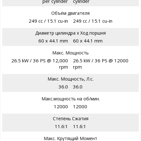
per cylinder
cylinder
Объём двигателя
249 cc / 15.1 cu-in
249 cc / 15.1 cu-in
Диаметр цилиндра х Ход поршня
60 x 44.1 mm
60 x 44.1 mm
Макс. Мощность
26.5 kW / 36 PS @ 12,000
26.5 kW / 36 PS @ 12000
rpm
rpm
Макс. Мощность, Л.с.
36.0
36.0
Макс.мощность на об/мин.
12000
12000
Степень Сжатия
11.6:1
11.6:1
Макс. Крутящий Момент