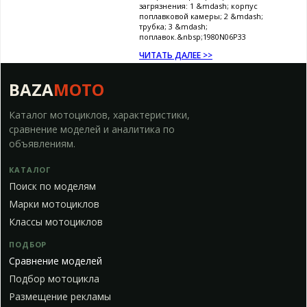
загрязнения: 1 &mdash; корпус
поплавковой камеры; 2 &mdash;
трубка; 3 &mdash;
поплавок.&nbsp;1980N06P33
ЧИТАТЬ ДАЛЕЕ >>
BAZA
MOTO
Каталог мотоциклов, характеристики,
сравнение моделей и аналитика по
объявлениям.
КАТАЛОГ
Поиск по моделям
Марки мотоциклов
Классы мотоциклов
ПОДБОР
Сравнение моделей
Подбор мотоцикла
Размещение рекламы