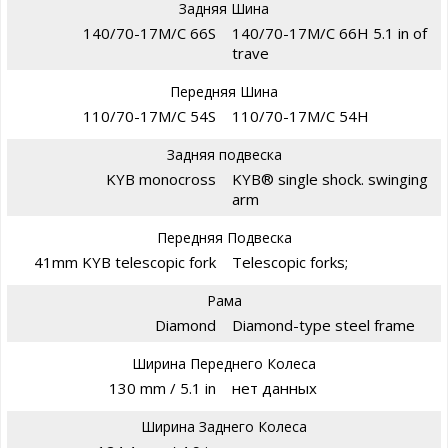
Задняя Шина
140/70-17M/C 66S
140/70-17M/C 66H 5.1 in of
trave
Передняя Шина
110/70-17M/C 54S
110/70-17M/C 54H
Задняя подвеска
KYB monocross
KYB® single shock. swinging
arm
Передняя Подвеска
41mm KYB telescopic fork
Telescopic forks;
Рама
Diamond
Diamond-type steel frame
Ширина Переднего Колеса
130 mm / 5.1 in
нет данных
Ширина Заднего Колеса