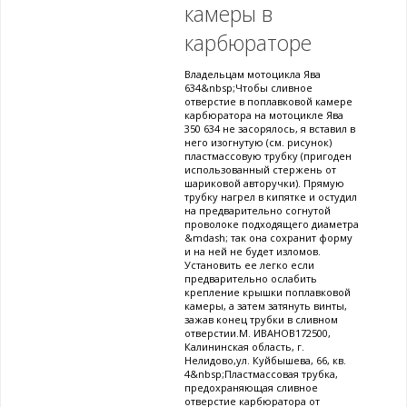
камеры в
карбюраторе
Владельцам мотоцикла Ява
634&nbsp;Чтобы сливное
отверстие в поплавковой камере
карбюратора на мотоцикле Ява
350 634 не засорялось, я вставил в
него изогнутую (см. рисунок)
пластмассовую трубку (пригоден
использованный стержень от
шариковой авторучки). Прямую
трубку нагрел в кипятке и остудил
на предварительно согнутой
проволоке подходящего диаметра
&mdash; так она сохранит форму
и на ней не будет изломов.
Установить ее легко если
предварительно ослабить
крепление крышки поплавковой
камеры, а затем затянуть винты,
зажав конец трубки в сливном
отверстии.М. ИВАНОВ172500,
Калининская область, г.
Нелидово,ул. Куйбышева, 66, кв.
4&nbsp;Пластмассовая трубка,
предохраняющая сливное
отверстие карбюратора от