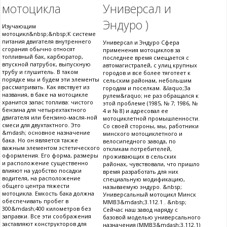
мотоцикла
Универсал и
Эндуро )
Изучающим
мотоцикл&nbsp;&nbsp;К системе
питания двигателя внутреннего
Универсал и Эндуро Сфера
сгорания обычно относят
применения мотоциклов за
топливный бак, карбюратор,
последнее время смещается с
впускной патрубок, выпускную
автомагистралей, с улиц крупных
трубу и глушитель. В таком
городов и все более тяготеет к
порядке мы и будем эти элементы
сельским районам, небольшим
рассматривать. Как явствует из
городам и поселкам. &laquo;За
названия, в баке на мотоцикле
рулем&raquo; не раз обращался к
хранится запас топлива: чистого
этой проблеме (1985, № 7; 1986, №
бензина для четырехтактного
4 и № 8) и адресовал ее
двигателя или бензино-масля-ной
мотоциклетной промышленности.
смеси для двухтактного. Это
Со своей стороны, мы, работники
&mdash; основное назначение
минского мотоциклетного и
бака. Но он является также
велосипедного завода, по
важным элементом эстетического
откликам потребителей,
оформления. Его форма, размеры
проживающих в сельских
и расположение существенно
районах, чувствовали, что пришло
влияют на удобство посадки
время разработать для них
водителя, на расположение
специальную модификацию,
общего центра тяжести
называемую эндуро. &nbsp;
мотоцикла. Емкость бака должна
Универсальный мотоцикл Минск
обеспечивать пробег в
ММВЗ&mdash;3.112.1 . &nbsp;
300&mdash;400 километров без
Сейчас наш завод наряду с
заправки. Все эти соображения
базовой моделью универсального
заставляют конструкторов для
назначения (ММВЗ&mdash;3.112.1)