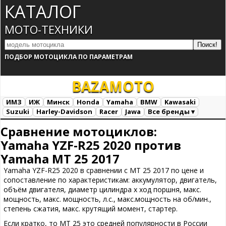
КАТАЛОГ
МОТО-ТЕХНИКИ
ПОДБОР МОТОЦИКЛА ПО ПАРАМЕТРАМ
BAZA
MOTO
ИМЗ
ИЖ
Минск
Honda
Yamaha
BMW
Kawasaki
Suzuki
Harley-Davidson
Racer
Jawa
Все бренды ▾
Все марки
Загрузка...
Сравнение мотоциклов:
Yamaha YZF-R25 2020 против
Yamaha MT 25 2017
Yamaha YZF-R25 2020 в сравнении с MT 25 2017 по цене и
сопоставление по характеристикам: аккумулятор, двигатель,
объём двигателя, диаметр цилиндра х ход поршня, макс.
мощность, макс. мощность, л.с., макс.мощность на об/мин.,
степень сжатия, макс. крутящий момент, стартер.
Если кратко, то MT 25 это средней популярности в России