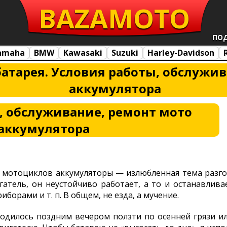
BAZA
MOTO
ПО
amaha
BMW
Kawasaki
Suzuki
Harley-Davidson
атарея. Условия работы, обслужив
аккумулятора
, обслуживание, ремонт мото
аккумулятора
 мотоциклов аккумуляторы — излюбленная тема разгов
гатель, он неустойчиво работает, а то и останавлива
орами и т. п. В общем, не езда, а мучение.
иходилось поздним вечером ползти по осенней грязи ил