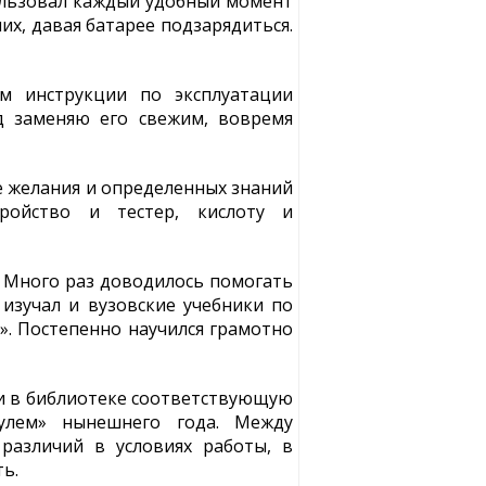
пользовал каждый удобный момент
их, давая батарее подзарядиться.
м инструкции по эксплуатации
д заменяю его свежим, вовремя
ме желания и определенных знаний
ройство и тестер, кислоту и
 Много раз доводилось помогать
изучал и вузовские учебники по
». Постепенно научился грамотно
и в библиотеке соответствующую
улем» нынешнего года. Между
азличий в условиях работы, в
ь.