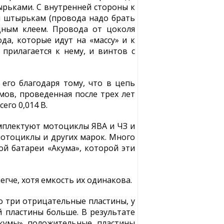
ырьками. С внутренней стороны к
м штырькам (провода надо брать
дным клеем. Провода от цоколя
а, которые идут на «массу» и к
 прилагается к нему, и винтов с
его благодаря тому, что в цепь
мов, проведенная после трех лет
его 0,014 В.
мплектуют мотоциклы ЯВА и ЧЗ и
мотоциклы и других марок. Много
ой батареи «Акума», которой эти
егче, хотя емкость их одинакова.
о три отрицательные пластины, у
 пластины больше. В результате
Акумы» положительные пластины