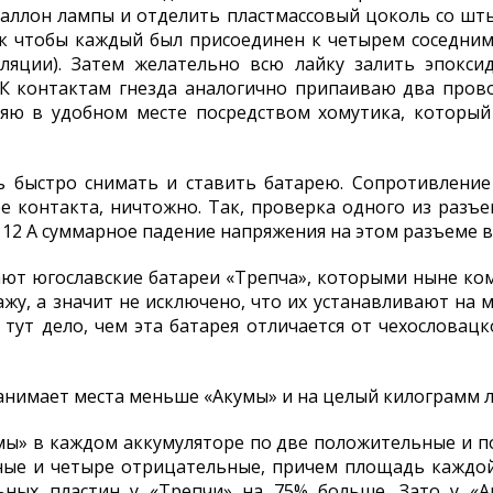
аллон лампы и отделить пластмассовый цоколь со шт
к чтобы каждый был присоединен к четырем соседни
ляции). Затем желательно всю лайку залить эпокси
К контактам гнезда аналогично припаиваю два провод
ляю в удобном месте посредством хомутика, который
 быстро снимать и ставить батарею. Сопротивление 
 контакта, ничтожно. Так, проверка одного из разъе
 12 А суммарное падение напряжения на этом разъеме вс
ают югославские батареи «Трепча», которыми ныне ко
ажу, а значит не исключено, что их устанавливают на 
тут дело, чем эта батарея отличается от чехословацк
 занимает места меньше «Акумы» и на целый килограмм л
умы» в каждом аккумуляторе по две положительные и п
ые и четыре отрицательные, причем площадь каждой
ных пластин у «Трепчи» на 75% больше. Зато у «