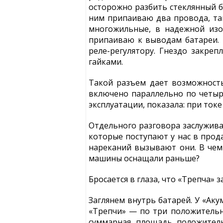
осторожно разбить стеклянный б
ним припаиваю два провода, та
многожильные, в надежной изо
припаиваю к выводам батареи. 
реле-регулятору. Гнездо закреп
гайками.
Такой разъем дает возможность
включено параллельно по четыре
эксплуатации, показала: при токе
Отдельного разговора заслужив
которые поступают у нас в прод
нареканий вызывают они. В чем 
машины оснащали раньше?
Бросается в глаза, что «Трепча»
Заглянем внутрь батарей. У «Ак
«Трепчи» — по три положительн
суммарная площадь положитель