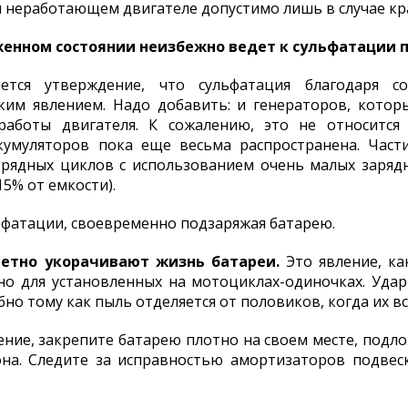
и неработающем двигателе допустимо лишь в случае кр
женном состоянии неизбежно ведет к сульфатации п
ется утверждение, что сульфатация благодаря с
дким явлением. Надо добавить: и генераторов, кото
аботы двигателя. К сожалению, это не относится
умуляторов пока еще весьма распространена. Части
зрядных циклов с использованием очень малых зарядн
5% от емкости).
ьфатации, своевременно подзаряжая батарею.
метно укорачивают жизнь батареи.
Это явление, ка
но для установленных на мотоциклах-одиночках. Уда
бно тому как пыль отделяется от половиков, когда их в
ение, закрепите батарею плотно на своем месте, по
на. Следите за исправностью амортизаторов подвеск