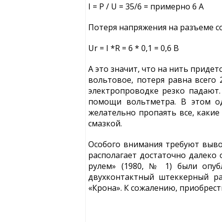
I = P / U = 35/6 = примерно 6 A
Потеря напряжения на разъеме с
Ur = I *R = 6 * 0,1 = 0,6 В
А это значит, что на нить придетс
вольтовое, потеря равна всего 
электропроводке резко падают. 
помощи вольтметра. В этом од
желательно пропаять все, какие
смазкой.
Особого внимания требуют выво
располагает достаточно далеко 
рулем» (1980, № 1) были опуб
двухконтактный штеккерный ра
«Крона». К сожалению, приобрест