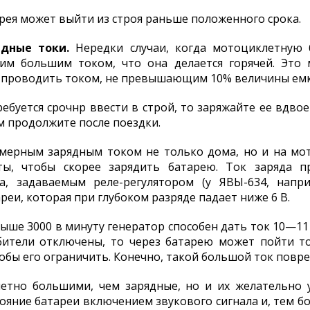
рея может выйти из строя раньше положенного срока.
ядные токи.
Нередки случаи, когда мотоциклетную
ким большим током, что она делается горячей. Это
о проводить током, не превышающим 10% величины емк
ебуется срочнр ввести в строй, то заряжайте ее вдво
м продолжите после поездки.
мерным зарядным током не только дома, но и на мот
ы, чтобы скорее зарядить батарею. Ток заряда п
, задаваемым реле-регулятором (у ЯВЫ-634, напр
реи, которая при глубоком разряде падает ниже 6 В.
ыше 3000 в минуту генератор способен дать ток 10—11
ебители отключены, то через батарею может пойти то
обы его ограничить. Конечно, такой большой ток повре
етно большими, чем зарядные, но и их желательно 
яние батареи включением звукового сигнала и, тем бо