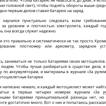
игателю. Чтобы батарею не «высосать до дна», я ис
ал головной свет), чтобы поднять обороты выше средн
дки первым делом ставил батарею на заряд.
 научился пунктуально следовать всем требования
жу за уровнем и плотностью электролита, каждый го
рь она всегда служит надежно.
е это правильно и систематически не так просто. Кро
дование: плотномер или ареометр, зарядное уст
ь заниматься не только батареями своих мотоциклов.
юдям. Чтобы лучше разбираться в существе дела, я 
у по аккумуляторам, и материалы в журнале «За рулем
отоциклетные батареи.
х написано немало, и каждый мотоциклист может найт
татьи в первых четырех номерах журнала «За р
ными батареями принципиальной разницы нет, но р
нте достаточно много. Вот о них и попытаюсь рассказат