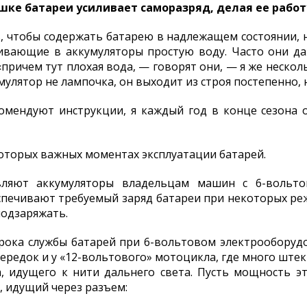
ышке батареи усиливает саморазряд, делая ее рабо
ь, чтобы содержать батарею в надлежащем состоянии, 
ивающие в аккумуляторы простую воду. Часто они даж
«причем тут плохая вода, — говорят они, — я же нескол
умулятор не лампочка, он выходит из строя постепенно, н
комендуют инструкции, я каждый год в конце сезона 
которых важных моментах эксплуатации батарей.
вляют аккумуляторы владельцам машин с 6-вольто
печивают требуемый заряд батареи при некоторых реж
подзаряжать.
рока службы батарей при 6-вольтовом электрооборуд
нередок и у «12-вольтового» мотоцикла, где много шт
, идущего к нити дальнего света. Пусть мощность э
к, идущий через разъем: