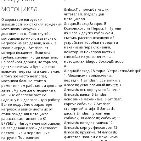
мотоцикла
&nbsp;По просьбе наших
читателей, владельцев
мотоциклов
О характере нагрузок и
&laquo;Восход&raquo; В.
зависимости их от стиля вождения
Козловского из Перми, Н. Тутова
мотоцикла Нагрузки и
из Орла и других публикуем
долговечность Срок службы
статью, рассказывающую об
мотоцикла во многом зависит от
устройстве коробки передач и
нагрузок на его детали, а они, в
механизма переключения,
свою очередь, &mdash; от
некоторых неисправностях и
манеры вождения. Если она
способах их устранения на
грубая, силовая, когда водитель,
мотоциклах &laquo;Восход&raquo;
не разбирая дороги, не тормозя,
и
едет через ямы и бугры, резко
&laquo;Восход-2&raquo;.Устройство&nbsp;Р
включает передачи и сцепление,
1. Механизм переключения
к тому же часто невпопад,
передач: 1 &mdash; ось вилки; 2
мотоцикл больше стоит в
&mdash; установочный штифт; 3
ремонте, чем работает, и долго не
&mdash; ось корпуса собачек; 4
живет. Чуткое же отношение к
&mdash; вилка; 5 &mdash;
машине обеспечивает ее
основание механизма; 6 &mdash;
надежную и долговечную работу.
корпус собачек; 7 &mdash;
Более подробно о характере
стопорный штифт; 8 &mdash;
нагрузок и зависимости их от
диск; 9 &mdash; утолитель
стиля вождения мотоцикла
собачек; 10 &mdash; собачка; 11
рассказывает инженер Ю.
&mdash; поводок валика; 12
ВРУБЕЛЬ. Нагружение мотоцикла.
&mdash; корпус фиксатора; 13
На его детали и узлы действуют
&mdash; пружина; 14 &mdash;
постоянные и переменные
фиксатор.Начнем с механизма
нагрузки Постоянные