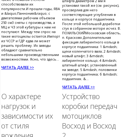
штифта диаметром 2 мм я
способствовали их
установил такой же (см. рисунок),
популярности.И прошли годы, ЯВА
просверлив для него
и &laquo;Паннония&raquo; с
соответствующие углубления в
двигателями рабочим объемом
кольце и корпусе подшипника.
250 см3 сняты с производства, а
После этой небольшой доработки
МЦ и ЧЗ этой кубатуры к нам не
стук в собранном моторе исчез. В.
поступают. Между тем спрос на
ПОХИЛЬСКИЙМосковская область,
такие мотоциклы остается.Импорт
п. Красково Дополнительная
из ЧССР и ГДР едва ли может
фиксация лабиринтного кольца в
решить проблему. Их заводы
корпусе подшипника: 1 &mdash;
обладают сравнительно
щеки коленчатого вала; 2 &mdash;
небольшими производственными
новый штифт; 3 &mdash;
возможностями. Ясно, что здесь...
лабиринтное кольцо; 4 &mdash;
штатный штифт, установленный
ЧИТАТЬ ДАЛЕЕ >>
на заводе; 5 &mdash; половинки
корпуса подшипника; б &mdash;
подшипник. &...
ЧИТАТЬ ДАЛЕЕ >>
О характере
Устройство
нагрузок и
коробки передач
зависимости их
мотоциклов
от стиля
Восход и Восход
вождения
2