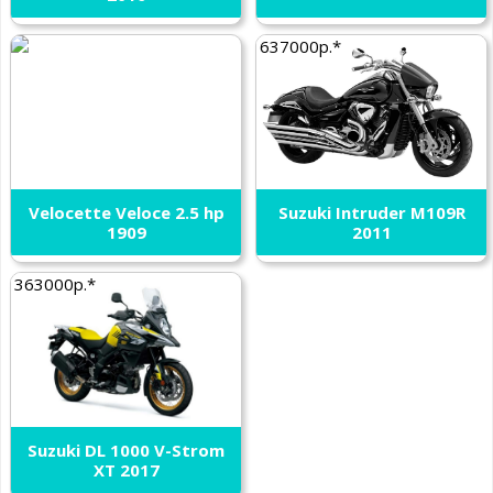
637000р.*
Velocette Veloce 2.5 hp
Suzuki Intruder M109R
1909
2011
363000р.*
Suzuki DL 1000 V-Strom
XT 2017