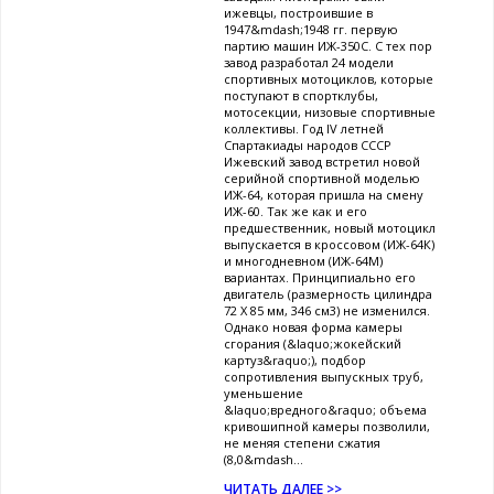
ижевцы, построившие в
1947&mdash;1948 гг. первую
партию машин ИЖ-350С. С тех пор
завод разработал 24 модели
спортивных мотоциклов, которые
поступают в спортклубы,
мотосекции, низовые спортивные
коллективы. Год IV летней
Спартакиады народов СССР
Ижевский завод встретил новой
серийной спортивной моделью
ИЖ-64, которая пришла на смену
ИЖ-60. Так же как и его
предшественник, новый мотоцикл
выпускается в кроссовом (ИЖ-64К)
и многодневном (ИЖ-64М)
вариантах. Принципиально его
двигатель (размерность цилиндра
72 X 85 мм, 346 см3) не изменился.
Однако новая форма камеры
сгорания (&laquo;жокейский
картуз&raquo;), подбор
сопротивления выпускных труб,
уменьшение
&laquo;вредного&raquo; объема
кривошипной камеры позволили,
не меняя степени сжатия
(8,0&mdash...
ЧИТАТЬ ДАЛЕЕ >>