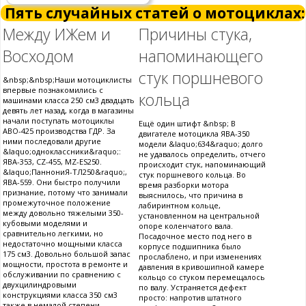
Пять случайных статей о мотоциклах:
Между ИЖем и
Причины стука,
Восходом
напоминающего
стук поршневого
&nbsp;&nbsp;Наши мотоциклисты
впервые познакомились с
кольца
машинами класса 250 см3 двадцать
девять лет назад, когда в магазины
начали поступать мотоциклы
Ещё один штифт &nbsp; В
АВО-425 производства ГДР. За
двигателе мотоцикла ЯВА-350
ними последовали другие
модели &laquo;634&raquo; долго
&laquo;одноклассники&raquo;:
не удавалось определить, отчего
ЯВА-353, CZ-455, MZ-ES250.
происходит стук, напоминающий
&laquo;ПаннониЯ-ТЛ250&raquo;,
стук поршневого кольца. Во
ЯВА-559. Они быстро получили
время разборки мотора
признание, потому что занимали
выяснилось, что причина в
промежуточное положение
лабиринтном кольце,
между довольно тяжелыми 350-
установленном на центральной
кубовыми моделями и
опоре коленчатого вала.
сравнительно легкими, но
Посадочное место под него в
недостаточно мощными класса
корпусе подшипника было
175 см3. Довольно большой запас
прослаблено, и при изменениях
мощности, простота в ремонте и
давления в кривошипной камере
обслуживании по сравнению с
кольцо со стуком перемещалось
двухцилиндровыми
по валу. Устраняется дефект
конструкциями класса 350 см3
просто: напротив штатного
также в немалой степени