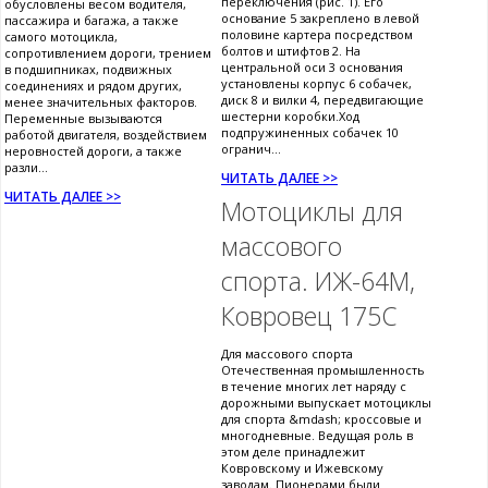
переключения (рис. 1). Его
обусловлены весом водителя,
основание 5 закреплено в левой
пассажира и багажа, а также
половине картера посредством
самого мотоцикла,
болтов и штифтов 2. На
сопротивлением дороги, трением
центральной оси 3 основания
в подшипниках, подвижных
установлены корпус 6 собачек,
соединениях и рядом других,
диск 8 и вилки 4, передвигающие
менее значительных факторов.
шестерни коробки.Ход
Переменные вызываются
подпружиненных собачек 10
работой двигателя, воздействием
огранич...
неровностей дороги, а также
разли...
ЧИТАТЬ ДАЛЕЕ >>
ЧИТАТЬ ДАЛЕЕ >>
Мотоциклы для
массового
спорта. ИЖ-64М,
Ковровец 175С
Для массового спорта
Отечественная промышленность
в течение многих лет наряду с
дорожными выпускает мотоциклы
для спорта &mdash; кроссовые и
многодневные. Ведущая роль в
этом деле принадлежит
Ковровскому и Ижевскому
заводам. Пионерами были