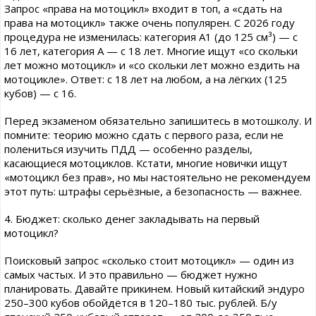
Запрос «права на мотоцикл» входит в топ, а «сдать на
права на мотоцикл» также очень популярен. С 2026 году
процедура не изменилась: категория A1 (до 125 см³) — с
16 лет, категория A — с 18 лет. Многие ищут «со скольки
лет можно мотоцикл» и «со скольки лет можно ездить на
мотоцикле». Ответ: с 18 лет на любом, а на лёгких (125
кубов) — с 16.
Перед экзаменом обязательно запишитесь в мотошколу. И
помните: теорию можно сдать с первого раза, если не
полениться изучить ПДД — особенно разделы,
касающиеся мотоциклов. Кстати, многие новички ищут
«мотоцикл без прав», но мы настоятельно не рекомендуем
этот путь: штрафы серьёзные, а безопасность — важнее.
4. Бюджет: сколько денег закладывать на первый
мотоцикл?
Поисковый запрос «сколько стоит мотоцикл» — один из
самых частых. И это правильно — бюджет нужно
планировать. Давайте прикинем. Новый китайский эндуро
250–300 кубов обойдётся в 120–180 тыс. рублей. Б/у