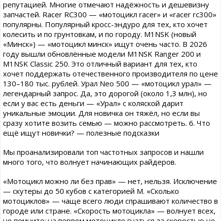
репутацией. Многие отмечают надёжность и дешевизну
запчастей. Racer RC300 — «мотоцикл racer» и «racer rc300»
популярны. Популярный кросс-эндуро для тех, кто хочет
колесить и по грунтовкам, и по городу. M1NSK (новый
«Минск») — «мотоцикл минск» ищут очень часто. В 2026
году вышли обновлённые модели M1NSK Ranger 200 и
M1NSK Classic 250. Это отличный вариант для тех, кто
хочет поддержать отечественного производителя по цене
130–180 тыс. рублей. Урал Neo 500 — «мотоцикл урал» —
легендарный запрос. Да, это дорогой (около 1,3 млн), но
если у вас есть деньги — «Урал» с коляской дарит
уникальные эмоции. Для новичка он тяжёл, но если вы
сразу хотите возить семью — можно рассмотреть. 6. Что
ещё ищут новички? — полезные подсказки
Мы проанализировали топ частотных запросов и нашли
много того, что волнует начинающих райдеров.
«Мотоцикл можно ли без прав» — нет, нельзя. Исключение
— скутеры до 50 кубов с категорией M. «Сколько
мотоциклов» — чаще всего люди спрашивают количество в
городе или стране. «Скорость мотоцикла» — волнует всех,
но помните: на первом мотоцикле гнаться за скоростью не