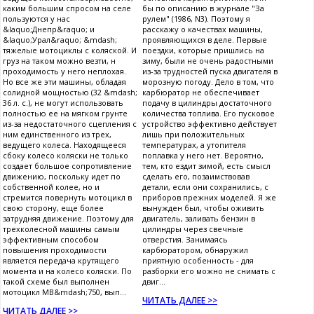
каким большим спросом на селе
бы по описанию в журнале "За
пользуются у нас
рулем" (1986, N3). Поэтому я
&laquo;Днепр&raquo; и
расскажу о качествах машины,
&laquo;Урал&raquo; &mdash;
проявляющихся в деле. Первые
тяжелые мотоциклы с коляской. И
поездки, которые пришлись на
груз на таком можно везти, н
зиму, были не очень радостными
проходимость у него неплохая.
из-за трудностей пуска двигателя в
Но все же эти машины, обладая
морозную погоду. Дело в том, что
солидной мощностью (32 &mdash;
карбюратор не обеспечивает
36 л. с.), не могут использовать
подачу в цилиндры достаточного
полностью ее на мягком грунте
количества топлива. Его пусковое
из-за недостаточного сцепления с
устройство эффективно действует
ним единственного из трех,
лишь при положительных
ведущего колеса. Находящееся
температурах, а утопителя
сбоку колесо коляски не только
поплавка у него нет. Вероятно,
создает большое сопротивление
тем, кто ездит зимой, есть смысл
движению, поскольку идет по
сделать его, позаимствовав
собственной колее, но и
детали, если они сохранились, с
стремится повернуть мотоцикл в
приборов прежних моделей. Я же
свою сторону, еще более
вынужден был, чтобы оживить
затрудняя движение. Поэтому для
двигатель, заливать бензин в
трехколесной машины самым
цилиндры через свечные
эффективным способом
отверстия. Занимаясь
повышения проходимости
карбюратором, обнаружил
является передача крутящего
приятную особенность - для
момента и на колесо коляски. По
разборки его можно не снимать с
такой схеме был выполнен
двиг...
мотоцикл МВ&mdash;750, вып...
ЧИТАТЬ ДАЛЕЕ >>
ЧИТАТЬ ДАЛЕЕ >>