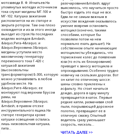
мотозавода В. Ф. Игнатьев.На
разочарование&mdash; вдруг
упомянутых мопедах источником
выяснялось, что научиться просто
тока служат магдины МГ-100 и
быстро ездить это еще не все.
МГ-102. Катушка зажигания
Едва ли не самым важным в
располагается на их статоре и
искусстве вождения оказывалось
закрыта ротором. Там она плохо
умение вовремя остановить
охлаждается и из-за этого иногда
мотоцикл (конечно, такими
выходит из строя.На последних
способами, которые бы
моделях мопедов &mdash;
позволяли потом на нем
&laquo;Рига-4&raquo; и
нормально ехать дальше!). На
&laquo;Верховина-3&raquo;
собственном опыте начинающие
магдины уступили место
мотоциклисты убеждались, что
маховичному генератору
торможение колес до появления
переменного тока Г-420 с
юза (то есть их блокирования)
катушкой зажигания
приводит к заносу мотоцикла и
(высоковольтны
опрокидыванию.Особенно трудно
трансформатором) Б-300, которую
новичку на скользких дорогах. Вот
можно устанавливать в любом
он катит по отличному шоссе:
удобном месте. На
шины словно приклеены к
&laquo;Риге-4&raquo; ее
асфальту. Но стоит начаться
монтируют под верхним брусом
дождю, дорога в одну минуту
рамы, на
превращается в каток. Первые
&laquo;Верховине-3&raquo;
редкие капли, размачивая слой
&mdash; в правом отсеке
пыли, покрывающей дорожное
инструментального ящика.На
полотно, превращают ее в
статоре генератора кроме
отличную смазку.Опытный
катушки освещения осталась
водитель сразу уменьшает
лишь низковольтная катушка,
скорость, нисколь...
пита...
ЧИТАТЬ ДАЛЕЕ >>