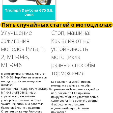
Triumph Daytona 675 S.E.
2008
Пять случайных статей о мотоциклах:
Улучшение
Стоп, машина!
зажигания
Как влияют на
мопедов Рига, 1,
устойчивость
2, МП-043,
мотоцикла
МП-046
разные способы
торможения
Мопедов Рига 1, Рига 3, МП-043,
МП-046&nbsp;Многие владельцы
мопедов прежних выпусков
Как влияют на устойчивость
&mdash;
мотоцикла разные способы
&laquo;Рига-1&laquo;Рига-3&raquo;,
торможенияНаверное, каждый из
МП-043 и МП-046 &mdash;
нас, получив в ГАИ приятно
спрашивают, как можно
похрустывающее удостоверение,
усовершенствовать систему
свято верил, что с этого момента
зажигания, чтбы она работала
&laquo;стал настоящим
более стабильно и надежно.
водителем&raquo;.А потом
Отвечает инженер Рижского
приходило