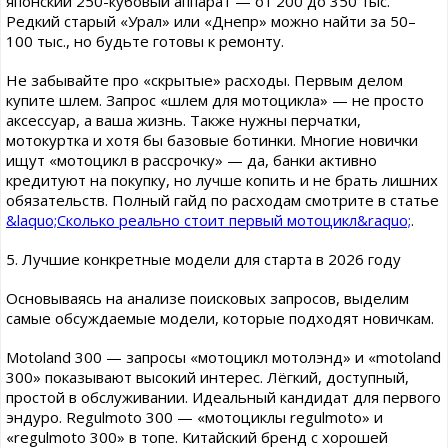
японский 250-кубовый аппарат — от 200 до 350 тыс.
Редкий старый «Урал» или «Днепр» можно найти за 50–
100 тыс., но будьте готовы к ремонту.
Не забывайте про «скрытые» расходы. Первым делом
купите шлем. Запрос «шлем для мотоцикла» — не просто
аксессуар, а ваша жизнь. Также нужны перчатки,
мотокуртка и хотя бы базовые ботинки. Многие новички
ищут «мотоцикл в рассрочку» — да, банки активно
кредитуют на покупку, но лучше копить и не брать лишних
обязательств. Полный гайд по расходам смотрите в статье
&laquo;Сколько реально стоит первый мотоцикл&raquo;
.
5. Лучшие конкретные модели для старта в 2026 году
Основываясь на анализе поисковых запросов, выделим
самые обсуждаемые модели, которые подходят новичкам.
Motoland 300 — запросы «мотоцикл мотолэнд» и «motoland
300» показывают высокий интерес. Лёгкий, доступный,
простой в обслуживании. Идеальный кандидат для первого
эндуро. Regulmoto 300 — «мотоциклы regulmoto» и
«regulmoto 300» в топе. Китайский бренд с хорошей