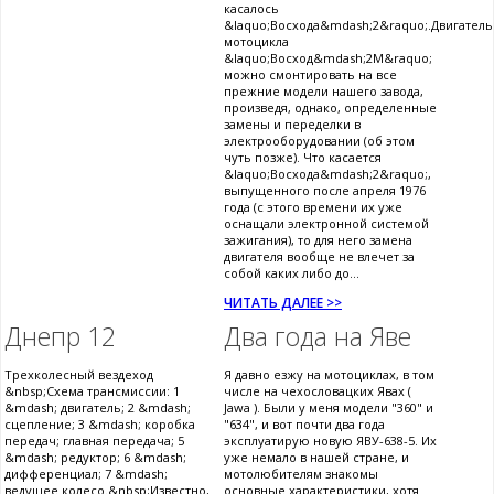
касалось
&laquo;Восхода&mdash;2&raquo;.Двигатель
мотоцикла
&laquo;Восход&mdash;2М&raquo;
можно смонтировать на все
прежние модели нашего завода,
произведя, однако, определенные
замены и переделки в
электрооборудовании (об этом
чуть позже). Что касается
&laquo;Восхода&mdash;2&raquo;,
выпущенного после апреля 1976
года (с этого времени их уже
оснащали электронной системой
зажигания), то для него замена
двигателя вообще не влечет за
собой каких либо до...
ЧИТАТЬ ДАЛЕЕ >>
Днепр 12
Два года на Яве
Трехколесный вездеход
Я давно езжу на мотоциклах, в том
&nbsp;Схема трансмиссии: 1
числе на чехословацких Явах (
&mdash; двигатель; 2 &mdash;
Jawa ). Были у меня модели "360" и
сцепление; 3 &mdash; коробка
"634", и вот почти два года
передач; главная передача; 5
эксплуатирую новую ЯВУ-638-5. Их
&mdash; редуктор; 6 &mdash;
уже немало в нашей стране, и
дифференциал; 7 &mdash;
мотолюбителям знакомы
ведущее колесо.&nbsp;Известно,
основные характеристики, хотя