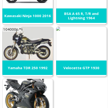
BSA A 65 R, T/R and
Kawasaki Ninja 1000 2016
Lightning 1964
104000р.*
Yamaha TDR 250 1992
Velocette GTP 1930