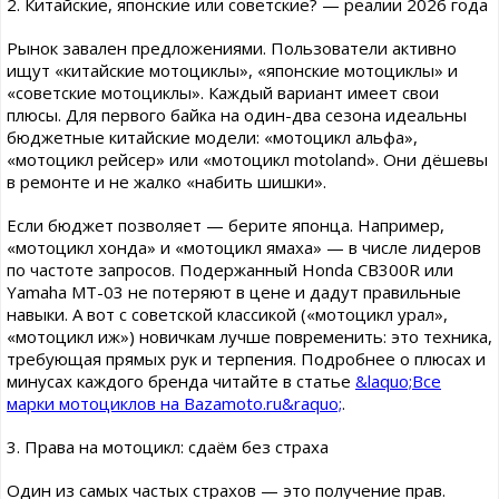
2. Китайские, японские или советские? — реалии 2026 года
Рынок завален предложениями. Пользователи активно
ищут «китайские мотоциклы», «японские мотоциклы» и
«советские мотоциклы». Каждый вариант имеет свои
плюсы. Для первого байка на один-два сезона идеальны
бюджетные китайские модели: «мотоцикл альфа»,
«мотоцикл рейсер» или «мотоцикл motoland». Они дёшевы
в ремонте и не жалко «набить шишки».
Если бюджет позволяет — берите японца. Например,
«мотоцикл хонда» и «мотоцикл ямаха» — в числе лидеров
по частоте запросов. Подержанный Honda CB300R или
Yamaha MT-03 не потеряют в цене и дадут правильные
навыки. А вот с советской классикой («мотоцикл урал»,
«мотоцикл иж») новичкам лучше повременить: это техника,
требующая прямых рук и терпения. Подробнее о плюсах и
минусах каждого бренда читайте в статье
&laquo;Все
марки мотоциклов на Bazamoto.ru&raquo;
.
3. Права на мотоцикл: сдаём без страха
Один из самых частых страхов — это получение прав.