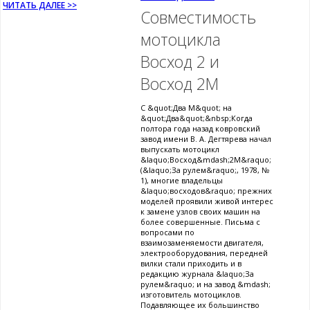
ЧИТАТЬ ДАЛЕЕ >>
Совместимость
мотоцикла
Восход 2 и
Восход 2М
С &quot;Два М&quot; на
&quot;Два&quot;&nbsp;Когда
полтора года назад ковровский
завод имени В. А. Дегтярева начал
выпускать мотоцикл
&laquo;Восход&mdash;2М&raquo;
(&laquo;За рулем&raquo;, 1978, №
1), многие владельцы
&laquo;восходов&raquo; прежних
моделей проявили живой интерес
к замене узлов своих машин на
более совершенные. Письма с
вопросами по
взаимозаменяемости двигателя,
электрооборудования, передней
вилки стали приходить и в
редакцию журнала &laquo;За
рулем&raquo; и на завод &mdash;
изготовитель мотоциклов.
Подавляющее их большинство