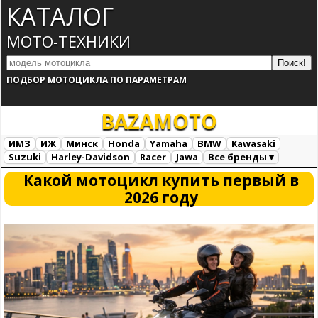
КАТАЛОГ
МОТО-ТЕХНИКИ
ПОДБОР МОТОЦИКЛА ПО ПАРАМЕТРАМ
BAZA
MOTO
ИМЗ
ИЖ
Минск
Honda
Yamaha
BMW
Kawasaki
Suzuki
Harley-Davidson
Racer
Jawa
Все бренды ▾
Все марки
Загрузка...
Какой мотоцикл купить первый в
2026 году