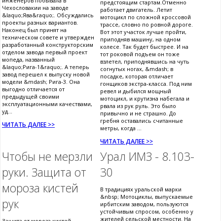
инженеров побывала в
предстоящим стартам.Отменно
Чехословакии на заводе
работает двигатель. Летит
&laquo;Ява&raquo;. Обсуждались
мотоцикл по сложной кроссовой
проекты разных вариантов.
трассе, словно по ровной дороге.
Наконец был принят на
Вот этот участок лучше пройти,
техническом совете и утвержден
приподняв машину, на одном
разработанный конструкторским
колесе. Так будет быстрее. И на
отделом завода первый проект
тот роковой подъем он тоже
мопеда, названный
взлетел, приподнявшись на чуть
&laquo;Рига-1&raquo;. А теперь
согнутых ногах, &mdash; в
завод перешел к выпуску новой
посадке, которая отличает
модели &mdash; Рига-3. Она
гонщиков экстра-класса. Под ним
выгодно отличается от
ревел и дыбился мощный
предыдущей своими
мотоцикл, и крутизна набегала и
эксплуатационными качествами,
рвала из рук руль. Это было
уд...
привычно и не страшно. До
гребня оставались считанные
ЧИТАТЬ ДАЛЕЕ >>
метры, когда ...
ЧИТАТЬ ДАЛЕЕ >>
Чтобы не мерзли
Урал ИМЗ - 8.103-
руки. Защита от
30
мороза кистей
В традициях уральской марки
&nbsp; Мотоциклы, выпускаемые
рук
ирбитским заводом, пользуются
устойчивым спросом, особенно у
жителей сельской местности. На
Защита от мороза кистей