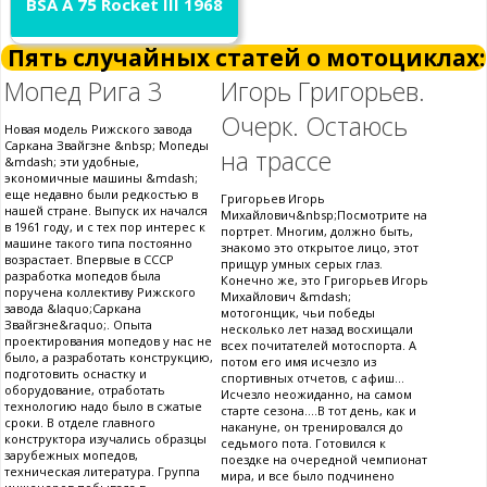
BSA A 75 Rocket III 1968
Пять случайных статей о мотоциклах:
Мопед Рига 3
Игорь Григорьев.
Очерк. Остаюсь
Новая модель Рижского завода
Саркана Звайгзне &nbsp; Мопеды
на трассе
&mdash; эти удобные,
экономичные машины &mdash;
еще недавно были редкостью в
Григорьев Игорь
нашей стране. Выпуск их начался
Михайлович&nbsp;Посмотрите на
в 1961 году, и с тех пор интерес к
портрет. Многим, должно быть,
машине такого типа постоянно
знакомо это открытое лицо, этот
возрастает. Впервые в СССР
прищур умных серых глаз.
разработка мопедов была
Конечно же, это Григорьев Игорь
поручена коллективу Рижского
Михайлович &mdash;
завода &laquo;Саркана
мотогонщик, чьи победы
Звайгзне&raquo;. Опыта
несколько лет назад восхищали
проектирования мопедов у нас не
всех почитателей мотоспорта. А
было, а разработать конструкцию,
потом его имя исчезло из
подготовить оснастку и
спортивных отчетов, с афиш...
оборудование, отработать
Исчезло неожиданно, на самом
технологию надо было в сжатые
старте сезона....В тот день, как и
сроки. В отделе главного
накануне, он тренировался до
конструктора изучались образцы
седьмого пота. Готовился к
зарубежных мопедов,
поездке на очередной чемпионат
техническая литература. Группа
мира, и все было подчинено