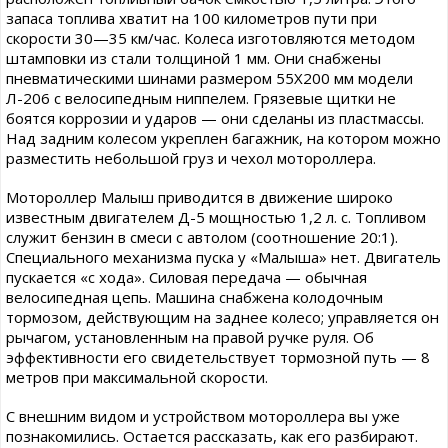
запаса топлива хватит на 100 километров пути при
скорости 30—35 км/час. Колеса изготовляются методом
штамповки из стали толщиной 1 мм. Они снабжены
пневматическими шинами размером 55X200 мм модели
Л-206 с велосипедным ниппелем. Грязевые щитки не
боятся коррозии и ударов — они сделаны из пластмассы.
Над задним колесом укреплен багажник, на котором можно
разместить небольшой груз и чехол мотороллера.
Мотороллер Малыш приводится в движение широко
известным двигателем Д-5 мощностью 1,2 л. с. Топливом
служит бензин в смеси с автолом (соотношение 20:1).
Специального механизма пуска у «Малыша» нет. Двигатель
пускается «с хода». Силовая передача — обычная
велосипедная цепь. Машина снабжена колодочным
тормозом, действующим на заднее колесо; управляется он
рычагом, установленным на правой ручке руля. Об
эффективности его свидетельствует тормозной путь — 8
метров при максимальной скорости.
С внешним видом и устройством мотороллера вы уже
познакомились. Остается рассказать, как его разбирают.