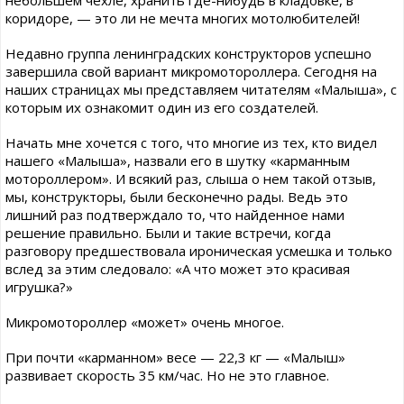
небольшем чехле, хранить где-нибудь в кладовке, в
коридоре, — это ли не мечта многих мотолюбителей!
Недавно группа ленинградских конструкторов успешно
завершила свой вариант микромотороллера. Сегодня на
наших страницах мы представляем читателям «Малыша», с
которым их ознакомит один из его создателей.
Начать мне хочется с того, что многие из тех, кто видел
нашего «Малыша», назвали его в шутку «карманным
мотороллером». И всякий раз, слыша о нем такой отзыв,
мы, конструкторы, были бесконечно рады. Ведь это
лишний раз подтверждало то, что найденное нами
решение правильно. Были и такие встречи, когда
разговору предшествовала ироническая усмешка и только
вслед за этим следовало: «А что может это красивая
игрушка?»
Микромотороллер «может» очень многое.
При почти «карманном» весе — 22,3 кг — «Малыш»
развивает скорость 35 км/час. Но не это главное.