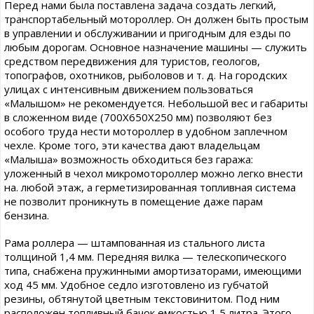
Перед нами была поставлена задача создать легкий,
транспортабельный мотороллер. Он должен быть простым
в управлении и обслуживании и пригодным для езды по
любым дорогам. Основное назначение машины — служить
средством передвижения для туристов, геологов,
топографов, охотников, рыболовов и т. д. На городских
улицах с интенсивным движением пользоваться
«Малышом» не рекомендуется. Небольшой вес и габариты
в сложенном виде (700X650X250 мм) позволяют без
особого труда нести мотороллер в удобном заплечном
чехле. Кроме того, эти качества дают владельцам
«Малыша» возможность обходиться без гаража:
уложенный в чехол микромотороллер можно легко внести
на. любой этаж, а герметизированная топливная система
не позволит проникнуть в помещение даже парам
бензина.
Рама роллера — штампованная из стального листа
толщиной 1,4 мм. Передняя вилка — телескопического
типа, снабжена пружинными амортизаторами, имеющими
ход 45 мм. Удобное седло изготовлено из губчатой
резины, обтянутой цветным текстовинитом. Под ним
расположен топливный бачок емкостью 1,5 литра. Этого