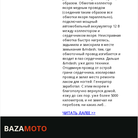
образом. Обмотав коллектор
якоря медным проводом
(соединив таким образом все
обмотки якоря параллельно),
подключил мощный
автомобильный аккумулятор 12 В
между коллектором и
сердечником якоря. Неисправная
обмотка быстро нагрелась,
задымила и заискрила в месте
замыкания &mdash; там, где
обмоточный провод изгибается и
входит в паз сердечника. Дальше
&mdash; уже дело техники.
Отодвинув провод от острой
грани сердечника, изолировал
провод и залил место ремонта
лаком для ногтей. Генератор
заработал. С этим якорем я
благополучно вернулся домой,
езжу до сих пор. уже более 5000
километров, и не замечал ни
перебоев, ни каких-либ...
ЧИТАТЬ ДАЛЕЕ >>
BAZA
MOTO