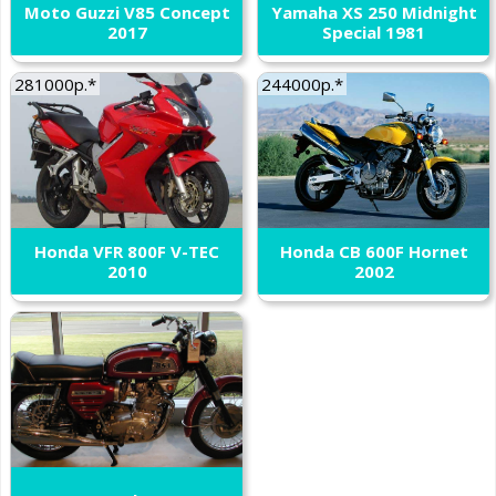
Moto Guzzi V85 Concept
Yamaha XS 250 Midnight
2017
Special 1981
281000р.*
244000р.*
Honda VFR 800F V-TEC
Honda CB 600F Hornet
2010
2002