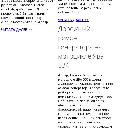
&laquo;массы&raquo;; 2 &mdash;
заднего колеса и колеса прицепа
рукоятка; 3 &mdash; гильза; 4
установлены на резиновых
&mdash; труба руля; 5 &mdash;
сайлент-блок...
проволока; б &mdash; винт,
соединяющий проволоку с
ЧИТАТЬ ДАЛЕЕ >>
&laquo;массой&raquo;.&nbsp...
Дорожный
ЧИТАТЬ ДАЛЕЕ >>
ремонт
генератора на
мотоцикле Ява
634
&nbsp;В дальней поездке на
мотоцикле ЯВА-350 модели
&laquo;634.01&raquo; неожиданно
отказал генератор. В результате
разборки и прозвонки при
помощи лампочки и аккумулятора
я обнаружил, что какая-то из
обмоток якоря пробита на
&laquo;массу&raquo;, из-за чего
генератор давал недостаточное
напряжение. Внешним осмотром
место замыкания найти не
удалось, и я поступил следующим