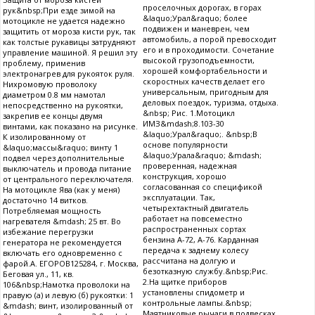
проселочных дорогах, в горах
рук&nbsp;При езде зимой на
&laquo;Урал&raquo; более
мотоцикле не удается надежно
подвижен и маневрен, чем
защитить от мороза кисти рук, так
автомобиль, а порой превосходит
как толстые рукавицы затрудняют
его и в проходимости. Сочетание
управление машиной. Я решил эту
высокой грузоподъемности,
проблему, применив
хорошей комфортабельности и
электронагрев для рукояток руля.
скоростных качеств делает его
Нихромовую проволоку
универсальным, пригодным для
диаметром 0.8 мм намотал
деловых поездок, туризма, отдыха.
непосредственно на рукоятки,
&nbsp; Рис. 1.Мотоцикл
закрепив ее концы двумя
ИМЗ&mdash;8.103-30
винтами, как показано на рисунке.
&laquo;Урал&raquo;. &nbsp;В
К изолированному от
основе популярности
&laquo;массы&raquo; винту 1
&laquo;Урала&raquo; &mdash;
подвел через дополнительные
проверенная, надежная
выключатель и провода питание
конструкция, хорошо
от центрального переключателя.
согласованная со спецификой
На мотоцикле Ява (как у меня)
эксплуатации. Так,
достаточно 14 витков.
четырехтактный двигатель
Потребляемая мощность
работает на повсеместно
нагревателя &mdash; 25 вт. Во
распространенных сортах
избежание перегрузки
бензина А-72, А-76. Карданная
генератора не рекомендуется
передача к заднему колесу
включать его одновременно с
рассчитана на долгую и
фарой.А. ЕГОРОВ125284, г. Москва,
безотказную службу.&nbsp;Рис.
Беговая ул., 11, кв.
2.На щитке приборов
106&nbsp;Намотка проволоки на
установлены спидометр и
правую (а) и левую (б) рукоятки: 1
контрольные лампы.&nbsp;
&mdash; винт, изолированный от
Маятниковые рычаги в подвесках