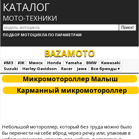
КАТАЛОГ
МОТО-ТЕХНИКИ
ПОДБОР МОТОЦИКЛА ПО ПАРАМЕТРАМ
BAZA
MOTO
ИМЗ
ИЖ
Минск
Honda
Yamaha
BMW
Kawasaki
Suzuki
Harley-Davidson
Racer
Jawa
Все бренды ▾
Все марки
Загрузка...
Микромотороллер Малыш
Карманный микромотороллер
Небольшой мотороллер, который без труда можно было
бы перенести на себе вброд через речку или, упаковав в