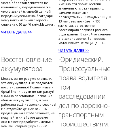
число оборотов двигателя не
именно эти происшествия
изменились, передаточное же
заканчиваются, как правило,
число задней (главной) цепной
самыми тяжелыми
передачи увеличено, благодаря
последствиями. В каждых 100 ДТП
чему максимальная скорость
13 человек погибает и 103
снижена с 50 до 40 км/ч.Машина ...
(включая, естественно,
пассажиров) получает разного
ЧИТАТЬ ДАЛЕЕ >>
рода травмы. В какой-то степени
это закономерно. Во-первых,
мотоциклист не защищен, к...
ЧИТАТЬ ДАЛЕЕ >>
Восстановление
Юридический.
аккумулятора
Процессуальные
права водителя
Может, вы не раз уже слышали,
что аккумуляторы не поддаются
при
восстановлению? Полная чушь и
бред! Значит, руки не там растут!
расследовании
Я лично восстановил несколько
убитых аккумуляторов, и они
дел по дорожно-
работали ещё несколько сезонов!
Не отдавайте деньги алчным
транспортным
продавцам на автобарахолках, не
покупайте китайское дерьмо -
происшествиям.
оно может проработать меньше,
чем ваш старый фирменный