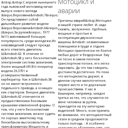
Мотоцикл и
&nbsp;&nbsp;С апреля нынешнего
года львовский мотозавод начал
аварии
выпуск нового мопеда
&laquo;Верховина&mdash;7&raquo;.
Он представляет собой
Причины аварий&nbsp;Мотоцикл
дальнейшее развитие модели
в нашей стране любят. И, надо
&laquo;Верховина&mdash;6&raquo;
сказать, заслуженно. Удобные,
(&laquo;За рулем&raquo;, 1977
мощные и простые в
№11) завоевавшей большую
эксплуатации двухколесные
популярность среди молодежи.Из
машины &mdash; незаменимые
нововведений следует прежде
помощники в труде и отдыхе.
всего отметить двигатель
Мотоцикл практически не боится
Ш&mdash;62. В отличие от
любых дорог и бездорожья. Ему
Ш&mdash;58 у него бесконтактная
не тесно в самом плотном
электронная система зажигания,
транспортном потоке, его легко
более мощный (45 Вт) генератор
парковать. Да что там говорить,
модели 26.3701 и
достоинств достаточно. Но пока
усовершенствованный
что мотоциклисты держат, в
карбюратор. Как и Ш&mdash;58.
данном случае малопочетное,
он не имеет встроенного
первое место и по дорожным
педального привода, а оснащен
происшествиям. У нас в
кик-стартером. Внешне двигатель
Башкирии, например, каждое
Ш&mdash;62 отличается от
третье из тех, что случаются по
предшественника боковыми
вине человека за рулем,
крышками измененной формы. О
приходится на эту категорию
том, что у него бесконтактная
водителей. Много, если принять
система зажигания, можно судить
во внимание, что мотоциклетный
по хорошо заметному под
сезон в среднем продолжается
бензобаком высоковольтному
только полгода. - А особенно
трансформатору.Мощность и
огорчает то обстоятельство, что