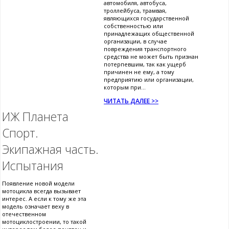
автомобиля, автобуса,
троллейбуса, трамвая,
являющихся государственной
собственностью или
принадлежащих общественной
организации, в случае
повреждения транспортного
средства не может быть признан
потерпевшим, так как ущерб
причинен не ему, а тому
предприятию или организации,
которым при...
ЧИТАТЬ ДАЛЕЕ >>
ИЖ Планета
Спорт.
Экипажная часть.
Испытания
Появление новой модели
мотоцикла всегда вызывает
интерес. А если к тому же эта
модель означает веху в
отечественном
мотоциклостроении, то такой