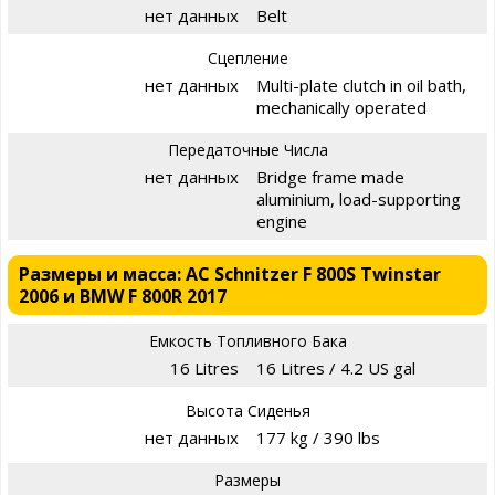
нет данных
Belt
Сцепление
нет данных
Multi-plate clutch in oil bath,
mechanically operated
Передаточные Числа
нет данных
Bridge frame made
aluminium, load-supporting
engine
Размеры и масса: AC Schnitzer F 800S Twinstar
2006 и BMW F 800R 2017
Емкость Топливного Бака
16 Litres
16 Litres / 4.2 US gal
Высота Сиденья
нет данных
177 kg / 390 lbs
Размеры