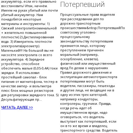
аккумулятор, если его правильно
Потерпевший
восстановить! Итак, начнём.
Имеем на руках убитый или почти
Процессуальные права водителя
убитый аккумулятор. Нам
при расследовании дел по
понадобятся некоторые
дорожно-транспортным
материалы и инструменты: 1)
происшествиям&nbsp;ПотерпевшийПо
Свежий электролит(номинальной
советскому уголовно-
+ желательно повышенной
процессуальному
плотности) 2) Дистиллированная
законодательству потерпевшим
вода. 3) Измеритель плотности
признается лицо, которому
электролита(ареометр).
преступлением причинен
Маленький!!! На большой вы не
моральный (например,
насосёте электролита со всего
оскорбление, клевета),
аккумулятора. 4) Зарядное
физический или имущественный
устройство, способное
вред.По делам о нарушениях
обеспечить малые (0,05-0,4А) токи
Правил дорожного движения и
зарядки. Я использовал
эксплуатации автомототранспорта
простейший самопал - блок
потерпевшими могут быть
питания от магнитофона, тестер в
водители, пассажиры, пешеходы
качестве ампер- и вольтметра
и другие лица, не входящие ни в
плюс блок мощных резисторов
одну из этих трех категорий,
для регулировки зарядного тока. 5)
например кондукторы,
Десульфатирующая пр...
контролеры, грузчики. Правда,
ЧИТАТЬ ДАЛЕЕ >>
когда речь идет об
имущественном вреде, надо
оговориться, что водитель
выступает как потерпевший, если
он в то же время и владелец
транспортного средства. Водитель