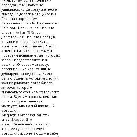
интерес тем более понятен и
оправдан. У мы вовсе не
удивились, когда сразу же после
выхода на дороги мотоцикла ИЖ
Планета спорт (о нем
рассказывалось в № 1 журнала за
1974 год - Новинка. ИЖ Планета
Спорт и № 9 за 1975 год -
Двигатель ИЖ Планета Спорт ) в
редакцию стали приходить
многочисленные письма. Чтобы
ответить на такие письма, мы
проводим испытания, для которых
заводы предоставляют нам
машины. Оговоримся сразу:
редакционные испытания не
дублируют заводские, а имеют
целью оценить мотоцикл с точки
зрения рядового потребителя,
запросы которого
вырисовываются из читательских
писем. Здесь мы расскажем, как
проходил у нас опытную
эксплуатацию новый ижевский
мотоцикл.
&laquo;ИЖ&mdash;Планета-
спорт&raquo;. Это
многообещающее название
заранее сулило встречу с
мотоциклом, сочетающим в себе