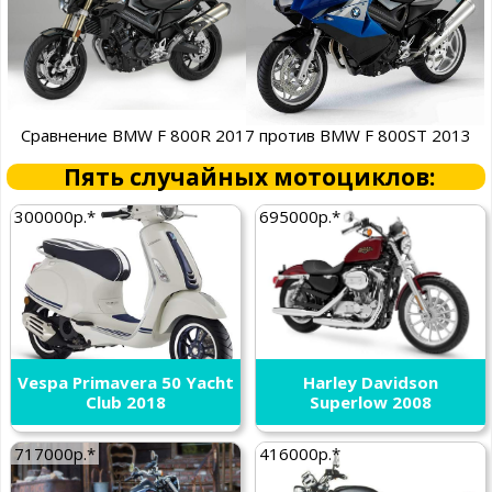
Сравнение BMW F 800R 2017 против BMW F 800ST 2013
Пять случайных мотоциклов:
300000р.*
695000р.*
Vespa Primavera 50 Yacht
Harley Davidson
Club 2018
Superlow 2008
717000р.*
416000р.*