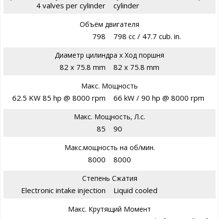
4 valves per cylinder
cylinder
Объём двигателя
798
798 cc / 47.7 cub. in.
Диаметр цилиндра х Ход поршня
82 x 75.8 mm
82 x 75.8 mm
Макс. Мощность
62.5 KW 85 hp @ 8000 rpm
66 kW / 90 hp @ 8000 rpm
Макс. Мощность, Л.с.
85
90
Макс.мощность на об/мин.
8000
8000
Степень Сжатия
Electronic intake injection
Liquid cooled
Макс. Крутящий Момент