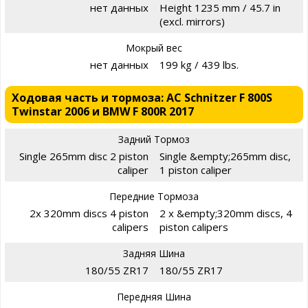
нет данных
Height 1235 mm / 45.7 in
(excl. mirrors)
Мокрый вес
нет данных
199 kg / 439 lbs.
Ходовая часть и тормоза: AC Schnitzer F 800S
Twinstar 2006 и BMW F 800R 2017
Задний Тормоз
Single 265mm disc 2 piston
Single &empty;265mm disc,
caliper
1 piston caliper
Передние Тормоза
2x 320mm discs 4 piston
2 x &empty;320mm discs, 4
calipers
piston calipers
Задняя Шина
180/55 ZR17
180/55 ZR17
Передняя Шина