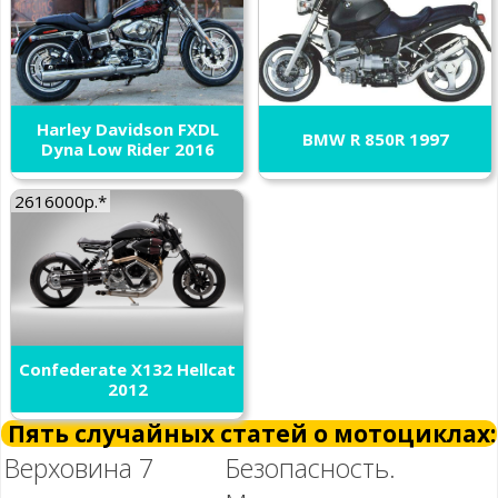
Harley Davidson FXDL
BMW R 850R 1997
Dyna Low Rider 2016
2616000р.*
Confederate X132 Hellcat
2012
Пять случайных статей о мотоциклах:
Верховина 7
Безопасность.