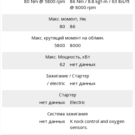
80 Nm @ 5800 rpm
86 Nm / 8.8 kgf-m / 63 lbs/ft
@ 8000 rpm
Макс. момент, Нм.
80
86
Макс. крутящий момент на об/мин.
5800
8000
Макс. Мощность, кВт
62
нет данных
Зажигание / Стартер
/ electric
нет данных
Стартер
нет данных
Electric
Система зажигания
нет данных
K nock control and oxygen
sensors.