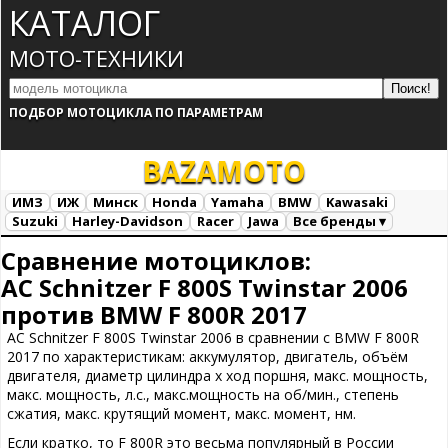
КАТАЛОГ
МОТО-ТЕХНИКИ
ПОДБОР МОТОЦИКЛА ПО ПАРАМЕТРАМ
BAZA
MOTO
ИМЗ
ИЖ
Минск
Honda
Yamaha
BMW
Kawasaki
Suzuki
Harley-Davidson
Racer
Jawa
Все бренды ▾
Все марки
Загрузка...
Сравнение мотоциклов:
AC Schnitzer F 800S Twinstar 2006
против BMW F 800R 2017
AC Schnitzer F 800S Twinstar 2006 в сравнении с BMW F 800R
2017 по характеристикам: аккумулятор, двигатель, объём
двигателя, диаметр цилиндра х ход поршня, макс. мощность,
макс. мощность, л.с., макс.мощность на об/мин., степень
сжатия, макс. крутящий момент, макс. момент, нм.
Если кратко, то F 800R это весьма популярный в России