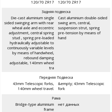
120/70 ZR17
120/70 ZR17
Задняя подвеска
Die-cast aluminium single
Cast aluminium double-sided
sided swinging arm with rear
swing arm, central,
wheal axle and eccentric
suspension strut, spring
adjustment, central spring
pre-tension by means of
stud , spring pre-loaded
hand
hydraulically adjustable to
continuously variable levels
by means of handwheel,
rebound damping
adjustable, 140mm wheel
tra
Передняя Подвеска
43mm Telescopic forks,
&empty; 43mm Telescopic
140mm wheel travel.
fork
Рама
Bridge-type aluminium
нет данных
frame