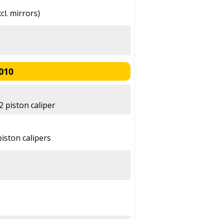
cl. mirrors)
010
 piston caliper
iston calipers