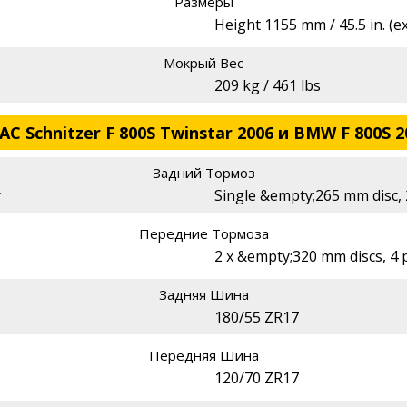
Размеры
Height 1155 mm / 45.5 in. (ex
Мокрый Вес
209 kg / 461 lbs
C Schnitzer F 800S Twinstar 2006 и BMW F 800S 2
Задний Тормоз
r
Single &empty;265 mm disc, 2
Передние Тормоза
2 x &empty;320 mm discs, 4 p
Задняя Шина
180/55 ZR17
Передняя Шина
120/70 ZR17