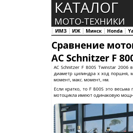
КАТАЛОГ
МОТО-ТЕХНИКИ
ИМЗ
ИЖ
Минск
Honda
Y
Все марки
Загрузка...
Сравнение мото
AC Schnitzer F 8
AC Schnitzer F 800S Twinstar 2006
диаметр цилиндра х ход поршня, ма
момент, макс. момент, нм.
Если кратко, то F 800S это весьма
мотоцикла имеют одинаковую мощнос