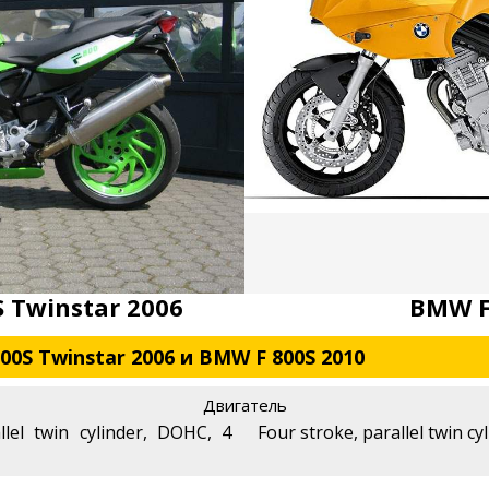
S Twinstar 2006
BMW F
800S Twinstar 2006 и BMW F 800S 2010
Двигатель
llel twin cylinder, DOHC, 4
Four stroke, parallel twin cy