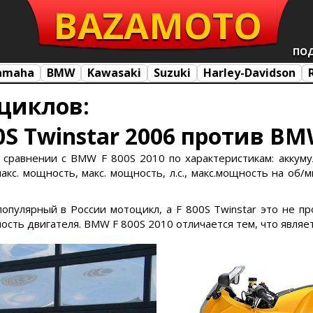
BAZA
MOTO
ПО
amaha
BMW
Kawasaki
Suzuki
Harley-Davidson
циклов:
00S Twinstar 2006 против BM
 в сравнении с BMW F 800S 2010 по характеристикам: аккуму
кс. мощность, макс. мощность, л.с., макс.мощность на об/ми
 популярный в России мотоцикл, а F 800S Twinstar это не 
ть двигателя. BMW F 800S 2010 отличается тем, что являет