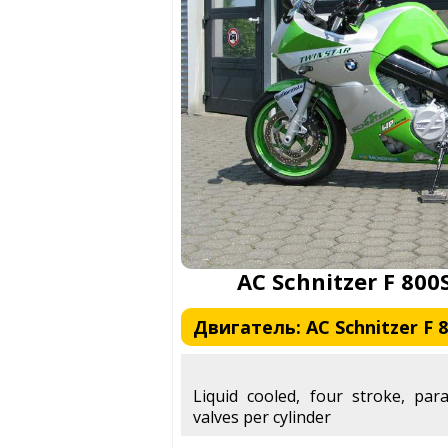
AC Schnitzer F 800
Двигатель: AC Schnitzer F 
Liquid cooled, four stroke, para
valves per cylinder