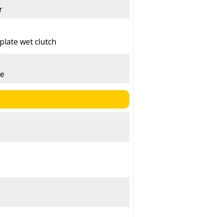
r
plate wet clutch
me