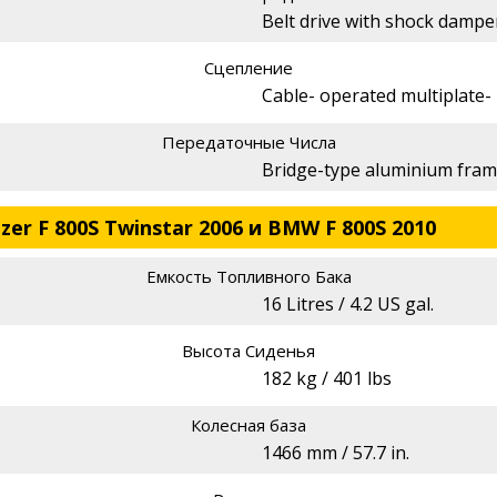
Belt drive with shock dampe
Сцепление
Cable- operated multiplate- 
Передаточные Числа
Bridge-type aluminium fra
zer F 800S Twinstar 2006 и BMW F 800S 2010
Емкость Топливного Бака
16 Litres / 4.2 US gal.
Высота Сиденья
182 kg / 401 lbs
Колесная база
1466 mm / 57.7 in.