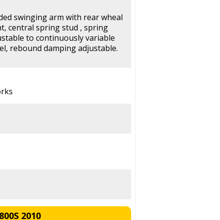
ided swinging arm with rear wheal
t, central spring stud , spring
ustable to continuously variable
el, rebound damping adjustable.
orks
800S 2010