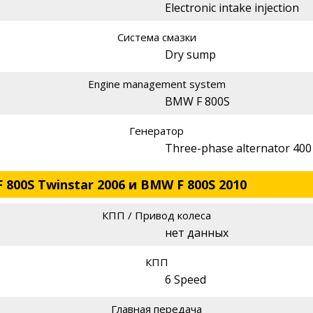
Electronic intake injection
Система смазки
Dry sump
Engine management system
BMW F 800S
Генератор
Three-phase alternator 40
F 800S Twinstar 2006 и BMW F 800S 2010
КПП / Привод колеса
нет данных
КПП
6 Speed
Главная передача