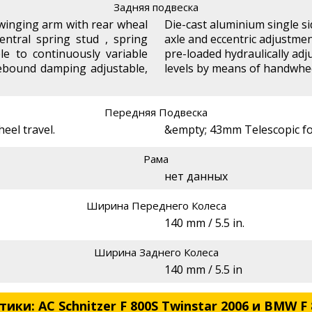
Задняя подвеска
swinging arm with rear wheal
Die-cast aluminium single s
entral spring stud , spring
axle and eccentric adjustmen
ble to continuously variable
pre-loaded hydraulically adj
ebound damping adjustable,
levels by means of handwhe
Передняя Подвеска
el travel.
&empty; 43mm Telescopic f
Рама
нет данных
Ширина Переднего Колеса
140 mm / 5.5 in.
Ширина Заднего Колеса
140 mm / 5.5 in
ки: AC Schnitzer F 800S Twinstar 2006 и BMW F 