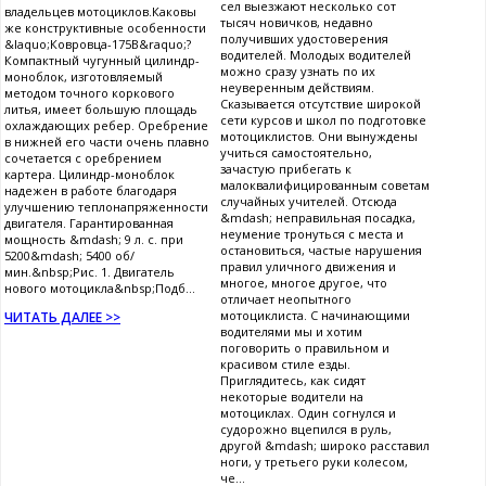
сел выезжают несколько сот
владельцев мотоциклов.Каковы
тысяч новичков, недавно
же конструктивные особенности
получивших удостоверения
&laquo;Ковровца-175В&raquo;?
водителей. Молодых водителей
Компактный чугунный цилиндр-
можно сразу узнать по их
моноблок, изготовляемый
неуверенным действиям.
методом точного коркового
Сказывается отсутствие широкой
литья, имеет большую площадь
сети курсов и школ по подготовке
охлаждающих ребер. Оребрение
мотоциклистов. Они вынуждены
в нижней его части очень плавно
учиться самостоятельно,
сочетается с оребрением
зачастую прибегать к
картера. Цилиндр-моноблок
малоквалифицированным советам
надежен в работе благодаря
случайных учителей. Отсюда
улучшению теплонапряженности
&mdash; неправильная посадка,
двигателя. Гарантированная
неумение тронуться с места и
мощность &mdash; 9 л. с. при
остановиться, частые нарушения
5200&mdash; 5400 об/
правил уличного движения и
мин.&nbsp;Рис. 1. Двигатель
многое, многое другое, что
нового мотоцикла&nbsp;Подб...
отличает неопытного
мотоциклиста. С начинающими
ЧИТАТЬ ДАЛЕЕ >>
водителями мы и хотим
поговорить о правильном и
красивом стиле езды.
Приглядитесь, как сидят
некоторые водители на
мотоциклах. Один согнулся и
судорожно вцепился в руль,
другой &mdash; широко расставил
ноги, у третьего руки колесом,
че...