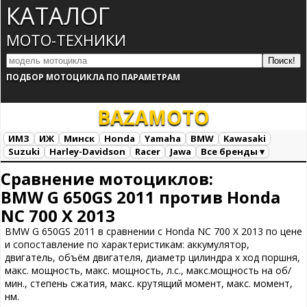
КАТАЛОГ
МОТО-ТЕХНИКИ
ПОДБОР МОТОЦИКЛА ПО ПАРАМЕТРАМ
BAZA
MOTO
ИМЗ
ИЖ
Минск
Honda
Yamaha
BMW
Kawasaki
Suzuki
Harley-Davidson
Racer
Jawa
Все бренды ▾
Все марки
Загрузка...
Сравнение мотоциклов:
BMW G 650GS 2011 против Honda
NC 700 X 2013
BMW G 650GS 2011 в сравнении с Honda NC 700 X 2013 по цене
и сопоставление по характеристикам: аккумулятор,
двигатель, объём двигателя, диаметр цилиндра х ход поршня,
макс. мощность, макс. мощность, л.с., макс.мощность на об/
мин., степень сжатия, макс. крутящий момент, макс. момент,
нм.