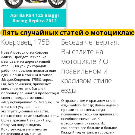
Aprilia RS4 125 Biaggi
Racing Replica 2012
Пять случайных статей о мотоциклах:
Ковровец 175В
Беседа четвертая.
Вы ездите на
Новый мотоцикл из Коврова
&nbsp; Пройдет несколько
мотоцикле ? О
месяцев, и на дорогах нашей
страны, на улицах городов,
правильном и
рабочих поселков появится еще
один новый мотоцикл &mdash;
красивом стиле
&laquo;Ковровец-175В&raquo;.
Он, без сомнения, привлечет
езды
внимание мотолюбителей,
поскольку во многом превосходит
своего предшественника
О правильном и красивом стиле
&laquo;Ковровца-175В&raquo;. Его
езды &nbsp; &nbsp; Давным-давно
отличают улучшенные
прошли те времена, когда
эксплуатационные качества,
появление мотоцикла привлекало
повышенная комфортабельность,
всеобщее внимание. К
более красивый внешний вид.
мотоциклам привыкли. Их
Создавая новую модель
становится все больше и больше.
Конструкторы учли многие
Каждый год на улицы городов и
пожелания и замечания