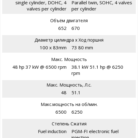
single cylinder, DOHC, 4
Parallel twin, SOHC, 4 valves
valves per cylinder
per cylinder
Объём двигателя
652
670
Диаметр цилиндра х Ход поршня
100 x 83mm
73 80 mm
Макс. Мощность
48 hp 37 kW @ 6500 rpm
38.1 kW 51.1 hp @ 6250
rpm
Макс. Мощность, Л.с.
48
51.1
Макс.мощность на об/мин.
6500
6250
Степень Сжатия
Fuel induction
PGM-FI electronic fuel
injection