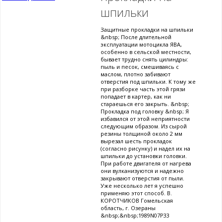
шпильки
Защитные прокладки на шпильки
&nbsp; После длительной
эксплуатации мотоцикла ЯВА,
особенно в сельской местности,
бывает трудно снять цилиндры:
пыль и песок, смешиваясь с
маслом, плотно забивают
отверстия под шпильки. К тому же
при разборке часть этой грязи
попадает в картер, как ни
стараешься его закрыть. &nbsp;
Прокладка под головку &nbsp; Я
избавился от этой неприятности
следующим образом. Из сырой
резины толщиной около 2 мм
вырезал шесть прокладок
(согласно рисунку) и надел их на
шпильки до установки головки.
При работе двигателя от нагрева
они вулканизуются и надежно
закрывают отверстия от пыли.
Уже несколько лет я успешно
применяю этот способ. В.
КОРОТЧИКОВ Гомельская
область, г. Озераны
&nbsp;&nbsp;1989N07P33