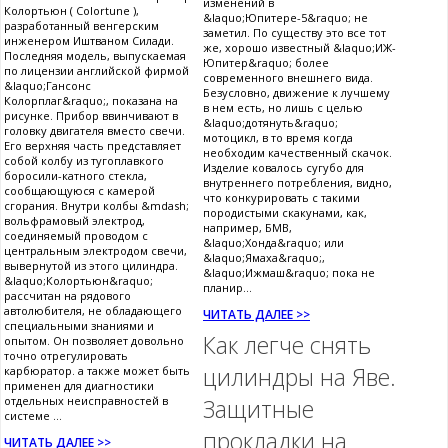
изменений в
Колортьюн ( Colortune ),
&laquo;Юпитере-5&raquo; не
разработанный венгерским
заметил. По существу это все тот
инженером Иштваном Силади.
же, хорошо известный &laquo;ИЖ-
Последняя модель, выпускаемая
Юпитер&raquo; более
по лицензии английской фирмой
современного внешнего вида.
&laquo;Гансонс
Безусловно, движение к лучшему
Колорплаг&raquo;, показана на
в нем есть, но лишь с целью
рисунке. Прибор ввинчивают в
&laquo;дотянуть&raquo;
головку двигателя вместо свечи.
мотоцикл, в то время когда
Его верхняя часть представляет
необходим качественный скачок.
собой колбу из тугоплавкого
Изделие ковалось сугубо для
боросили-катного стекла,
внутреннего потребления, видно,
сообщающуюся с камерой
что конкурировать с такими
сгорания. Внутри колбы &mdash;
породистыми скакунами, как,
вольфрамовый электрод,
например, БМВ,
соединяемый проводом с
&laquo;Хонда&raquo; или
центральным электродом свечи,
&laquo;Ямаха&raquo;,
вывернутой из этого цилиндра.
&laquo;Ижмаш&raquo; пока не
&laquo;Колортьюн&raquo;
планир...
рассчитан на рядового
автолюбителя, не обладающего
ЧИТАТЬ ДАЛЕЕ >>
специальными знаниями и
Как легче снять
опытом. Он позволяет довольно
точно отрегулировать
цилиндры на Яве.
карбюратор. а также может быть
применен для диагностики
отдельных неисправностей в
Защитные
системе ...
прокладки на
ЧИТАТЬ ДАЛЕЕ >>