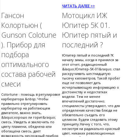
ЧИТАТЬ ДАЛЕЕ >>
Гансон
Мотоцикл ИЖ
Колортьюн (
Юпитер 5К 01.
Gunson Colotune
Юпитер пятый и
). Прибор для
последний ?
подбора
Юпитер пятый и последний ?К
началу зимы, когда я принялся за
оптимального
этот отчет, редакционный
&laquo;Юпитер-5К-01&raquo; стал
состава рабочей
раскручивать шестнадцатую
тысячу километров, Такой пробег
смеси
еще не позволяет дать
исчерпывающую информацию о
достоинству и недостатках
Colortune - помощь в регулировке
модели. Тем не менее
карбюратора &nbsp; Чтобы
впечатлений достаточно;
правильно отрегулировать
специалисты утверждают, что для
карбюратор на работающем
определения качества блюда не
двигателе, важно знать,
обязательно съедать его
&laquo;хорошо ли горит&raquo;
целиком. Будем следовать этому
смесь. Увидеть и заключить по
принципу.Начну с того, что,
цвету пламени, обеднена или
несмотря на радикально-красный
обогащена смесь, дает
цвет, никаких революционных
возможность несложный прибор