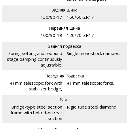
Задняя Шина
130/80-17
160/60-ZR17
Передняя Шина
100/90-19
120/70-ZR17
Задняя подвеска
Spring setting and rebound
Single monoshock damper,
stage damping continuously
adjustable.
Передняя Подвеска
41mm telescopic fork with
41 mm telescopic forks,
stabilizer bridge,
Рама
Bridge-type steel section
Rigid tube steel diamond
frame with bolted-on rear
section