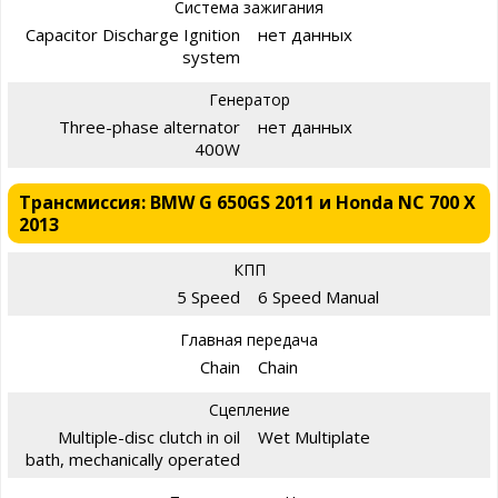
Система зажигания
Capacitor Discharge Ignition
нет данных
system
Генератор
Three-phase alternator
нет данных
400W
Трансмиссия: BMW G 650GS 2011 и Honda NC 700 X
2013
КПП
5 Speed
6 Speed Manual
Главная передача
Chain
Chain
Сцепление
Multiple-disc clutch in oil
Wet Multiplate
bath, mechanically operated