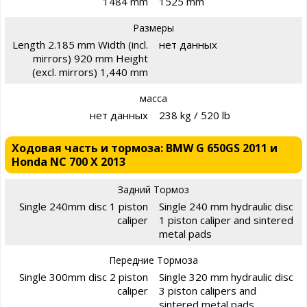
1484 mm
1525 mm
Размеры
Length 2.185 mm Width (incl.
нет данных
mirrors) 920 mm Height
(excl. mirrors) 1,440 mm
масса
нет данных
238 kg / 520 lb
Ходовая часть и тормоза: BMW G 650GS 2011 и
Honda NC 700 X 2013
Задний Тормоз
Single 240mm disc 1 piston
Single 240 mm hydraulic disc
caliper
1 piston caliper and sintered
metal pads
Передние Тормоза
Single 300mm disc 2 piston
Single 320 mm hydraulic disc
caliper
3 piston calipers and
sintered metal pads