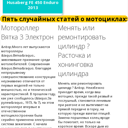
Husaberg FE 450 Enduro
2013
Пять случайных статей о мотоциклах:
Мотороллер
Менять или
Вятка 3 Электрон
ремонтировать
цилиндр ?
&nbsp;Много лет выпускаются
мотороллеры
Расточка и
&laquo;Вятка&raquo;,
завоевавшие признание среди
хонинговка
мотолюбителей. Современная
&laquo;Вятка&raquo; благодаря
цилиндра
непрерывному
совершенствованию конструкции
неузнаваемо отличается от
Менять или ремонтировать
первых моделей не тольно
цилиндр ? &nbsp; Неизбежно
внешностью, но и технической
приходит время, когда ваш
характеристикой. В прошлом году,
мотоцикл, прежде такой резвый и
как уже сообщалось (&laquo;За
послушный, становится ленивым
рулем&raquo;, 1973, № 7), на этом
при разгоне и не вытягивает на
мотороллере впервые в
прямой передаче в горку, на
отечественном
которую прежде взлетал птицей.
мотоциклостроении была
Замена поршневых колец вроде
серийно применена электронная
бы помогает, но только на
система зажигания. С начала
короткое время. Вскоре дым из