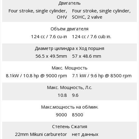
Двигатель
Four stroke, single cylinder,
Four stroke, single cylinder,
OHV
SOHC, 2 valve
Объём двигателя
124 cc / 7.6 cu-in
124 cc / 7.6 cub in.
Диаметр цилиндра х Ход поршня
56.5 x 49.5mm
57 x 48.6 mm
Макс. Мощность
8.1kW / 10.8 hp @ 9000 rpm
7.1 kW / 9.6 hp @ 8500 rpm
Макс. Мощность, Л.с.
10.8
9.6
Макс.мощность на об/мин.
9000
8500
Степень Сжатия
22mm Mikuni carburetor
нет данных