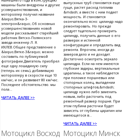
нынешнего года в конструкцию
выпускных труб становится еще
машины были внедрены и другие
гуще, растет расход топлива
усовершенствования, и
&mdash; а вместе с ним подает
мотороллер получил название
мощность. И становится
&laquo;Вятка-З-
окончательно ясно: цилиндр надо
электрон&raquo;.Об основных
ремонтировать. Но прежде
усовершенствованиях новой
следует тщательно промерить
модели рассказывает старейший
цилиндр, получить данные о его
работник Вятско-Полянского
размерах и истинной
завода инженер Л. Я.
конфигурации и определить вид
ИХЛЕВ.Общее представление о
ремонта. Впрочем, иногда до
&laquo;Вятке-3&raquo; можно
замеров дело и не доходит.
составить по публикуемой
Достаточно осмотреть зеркало
фотографии.Двигатель приобрел
цилиндра. Если на нем имеются
еще одну лошадиную силу
глубокие задиры, вертикальные
(теперь их семь), добавившую
царапины, а такое наблюдается
мотороллеру в скорости еще 10
при поломке поршневых или
км/час, и он развивает 80 км/час.
стопорных колец, выпадении
Последнее обстоятельство. мы
стопорных штифтов,&mdash;
пола...
цилиндр нужно либо заменить
новым, либо расточить под
ЧИТАТЬ ДАЛЕЕ >>
ремонтный размер поршня. При
этом глубина расточки будет
зависеть от глубины царапин или
имеющегося в...
ЧИТАТЬ ДАЛЕЕ >>
Мотоцикл Восход
Мотоцикл Минск