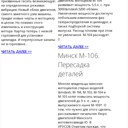
Двигатель мотоцикла М-104
призванные гасить возникающую
развивает мощность 5,5 л. с. при
на определенных режимах
5000&mdash;5200 об/мин.
вибрацию.Новый облик двигателя,
Увеличение мощности достигнуто
самого заметного узла машины,
небольшим изменением фаз
придал новые черты и мотоциклу
газораспределения в цилиндре, а
в целом. Но помимо этого
также подборкой системы
изменилась и конструкция
выпуска. Расход топлива при этом
мотора. Картер теперь с низкой
не увеличился. М-104 расходует
горловиной для установки
2...
цилиндра. И перепускные каналы
не в горловине...
ЧИТАТЬ ДАЛЕЕ >>
ЧИТАТЬ ДАЛЕЕ >>
Минск М-106.
Пересадка
деталей
Многие владельцы минских
мотоциклов старых моделей
&mdash; М-1М, М-103, М-104 и
М-105 хотят повысить мощность
двигателей до 9 л. е., как у
выпускаемого ныне М-106*. О
том, что нужно для этого сделать,
рассказывает начальник бюро
двигателей Минского
мотовелозавода Ю. В.
УРУСОВ.Отметим прежде, что