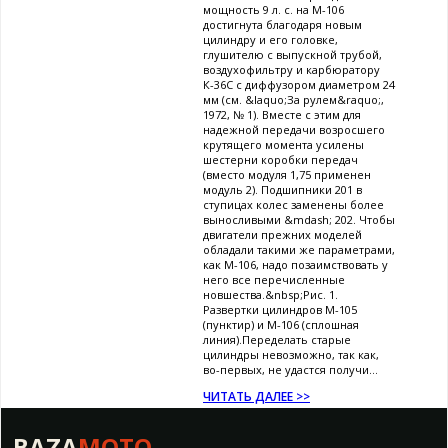
мощность 9 л. с. на М-106
достигнута благодаря новым
цилиндру и его головке,
глушителю с выпускной трубой,
воздухофильтру и карбюратору
К-36С с диффузором диаметром 24
мм (см. &laquo;За рулем&raquo;,
1972, № 1). Вместе с этим для
надежной передачи возросшего
крутящего момента усилены
шестерни коробки передач
(вместо модуля 1,75 применен
модуль 2). Подшипники 201 в
ступицах колес заменены более
выносливыми &mdash; 202. Чтобы
двигатели прежних моделей
обладали такими же параметрами,
как М-106, надо позаимствовать у
него все перечисленные
новшества.&nbsp;Рис. 1.
Развертки цилиндров М-105
(пунктир) и М-106 (сплошная
линия).Переделать старые
цилиндры невозможно, так как,
во-первых, не удастся получи...
ЧИТАТЬ ДАЛЕЕ >>
BAZA
MOTO