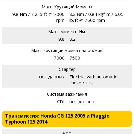
Макс. Крутящий Момент
9.8 Nm / 7.2 lb-ft @ 7000
8.2 Nm / 0.84 kgf-m / 6.05
rpm
lb/ft @ 7500 rpm
Макс. момент, Нм.
9.8
8.2
Макс. крутящий момент на об/мин.
7000
7500
Стартер
нет данных
Electric, with automatic
choke / kick
Система зажигания
CDI
нет данных
Трансмиссия: Honda CG 125 2005 и Piaggio
Typhoon 125 2014
КПП