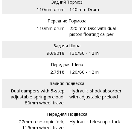
Задний Тормоз
110mm drum
140 mm Drum
Передние Тормоза
110mm drum
220 mm Disc with dual
piston floating caliper
Задняя Шина
90/9018
130/80 - 12 in.
Передняя Шина
2.7518
120/80 - 12 in.
Задняя подвеска
Dual dampers with 5-step
Hydraulic shock absorber
adjustable spring preload,
with adjustable preload
80mm wheel travel
Передняя Подвеска
27mm telescopic fork,
Hydraulic telescopic fork
115mm wheel travel