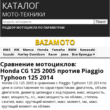
КАТАЛОГ
МОТО-ТЕХНИКИ
ПОДБОР МОТОЦИКЛА ПО ПАРАМЕТРАМ
BAZA
MOTO
ИМЗ
ИЖ
Минск
Honda
Yamaha
BMW
Kawasaki
Suzuki
Harley-Davidson
Racer
Jawa
Все бренды ▾
Все марки
Загрузка...
Сравнение мотоциклов:
Honda CG 125 2005 против Piaggio
Typhoon 125 2014
Honda CG 125 2005 в сравнении с Piaggio Typhoon 125 2014 по
цене и сопоставление по характеристикам: двигатель, объём
двигателя, диаметр цилиндра х ход поршня, макс. мощность,
макс. мощность, л.с., макс.мощность на об/мин., степень
сжатия, макс. крутящий момент, макс. момент, нм., макс.
крутящий момент на об/мин.