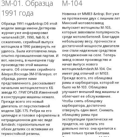
3М-01. Образца
М-104
1991 года
Новинка от ММВЗ &nbsp; Вот уже
на протяжении двух с лишним лет
Минский мотовелозавод
Образца 1991 года&nbsp;Об этой
выпускает мотоциклы М-103,
модели завода имени Дегтярева
которые завоевали популярность
журнал уже информировал
среди мотолюбителей. Благодаря
читателей (ЗР, 1990, №8-9). К
небольшому весу, прочности и
сожалению, серийный выпуск
достаточной мощности двигателя
мотоцикла в 1990 развернуть не
они стали надежным средством
удалось. Была изготовлена лишь
передвижения на селе. Теперь
опытно-промышленная партия. И
завод освоил производство и
вот, наконец, в нынешнем году
начал выпуск нового
производство этой машины
мотоцикла&mdash;М-104. Он
начато. Об отличиях серийного
имеет ряд отличий от M103.
&laquo;Восхода-3М-01&raquo; от
Прежде всего, это облицовка
образца, ранее нами
рамы и карбюратора, которой не
представленного, рассказывает
было на М-103. Облицовка
начальник мотоциклетного КБ
улучшает внешний вид машины и
завода Ю. ГРИГОРЬЕВ.Изменений
облегчает ее обслуживание.
в конструкции машины немало.
Чтобы снять облицовку
Прежде всего это новый
карбюратора, достаточно
двигатель от перспективной
отвернуть один винт. Снимать
модели ЗДК-175. Ребра на его
облицовку рамы при
цилиндре и головке оформлены в
эксплуатации практически не
нетрадиционном для нас виде
придется, но сделать это
&mdash; горизонтальные на
довольно легко: она крепится к
обеих деталях со вставками из
раме только тремя болтами.
термостойкой резины,