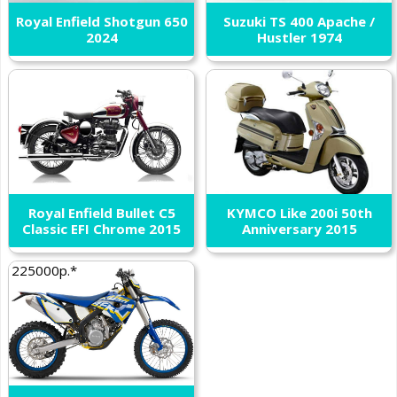
Royal Enfield Shotgun 650
Suzuki TS 400 Apache /
2024
Hustler 1974
Royal Enfield Bullet C5
KYMCO Like 200i 50th
Classic EFI Chrome 2015
Anniversary 2015
225000р.*