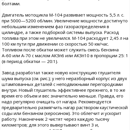
болтами.
Двигатель мотоцикла М-104 развивает мощность 5,5 л. с.
при 5000—5200 об/мин. Увеличение мощности достигнуто
небольшим изменением фаз газораспределения в
цилиндре, а также подборкой системы выпуска. Расход
топлива при этом не увеличился. М-104 расходует 2,45 л на
100 км пути при движении со скоростью 50 км/час.
Топливом после обкатки может служить смесь бензина
А-60 или А-70 с маслом АКЗп6 или АКЗп10 в пропорции 25: 1
(в период обкатки — 20:1).
Завод разработал также новую конструкцию глушителя
шума выпуска (см. рис.); у него неразборный корпус из двух
штампованных деталей с неподвижными перегородками
внутри. Новый глушитель эффективнее прежнего, в то же
время его объем и вес значительно меньше. Правда, его
надо регулярно очищать от нагара. Рекомендуется
предварительно размягчить нагар раствором каустической
соды или бензином (керосином). Это облегчит и ускорит
работу. Наконечник 2 чистят через каждую тысячу
километров; для этого вывертывают винт 3 и,