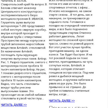
всех почитателей мотоспорта. А
Читатель В. БЕЛОВ,
потом его имя исчезло из
Ставропольский край На вопрос В.
спортивных отчетов, с афиш...
Белова отвечает инженер
Исчезло неожиданно, на самом
Центрального конструкторско-
старте сезона....В тот день, как и
экспериментального бюро
накануне, он тренировался до
мотоциклостроения В. ИВАНОВ.
седьмого пота. Готовился к
Глушитель шума выпуска
поездке на очередной чемпионат
мотороллера Т-200 представляет
мира, и все было подчинено
собой жесткую сварную коробку,
предстоящим стартам.Отменно
внутри которой проходит U-
работает двигатель. Летит
образная труба с отверстиями.
мотоцикл по сложной кроссовой
Пространство между корпусом и
трассе, словно по ровной дороге.
трубой заполнено жаростойким
Вот этот участок лучше пройти,
веществом &mdash; стекловатой.
приподняв машину, на одном
Ее назначение &mdash;
колесе. Так будет быстрее. И на
поглощать пульсирующую
тот роковой подъем он тоже
энергию выпускных газов. &nbsp;
взлетел, приподнявшись на чуть
Рис. 1. Разрез глушителя, снятого с
согнутых ногах, &mdash; в
мотороллера после пробега 10
посадке, которая отличает
тысяч километров &nbsp; На рис.
гонщиков экстра-класса. Под ним
1 показан разрез этого глушителя,
ревел и дыбился мощный
снятого с мотороллера после
мотоцикл, и крутизна набегала и
пробега 10 тысяч километров.
рвала из рук руль. Это было
Видно, что часть стекловаты
привычно и не страшно. До
вокруг трубы унесена
гребня оставались считанные
выпускными газами. Это
метры, когда ...
происходит из-за слабой набивки
стекловаты в узкой части глуш...
ЧИТАТЬ ДАЛЕЕ >>
ЧИТАТЬ ДАЛЕЕ >>
Причины стука,