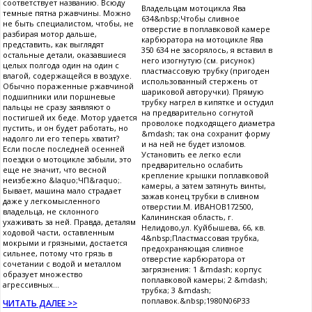
соответствует названию. Всюду
Владельцам мотоцикла Ява
темные пятна ржавчины. Можно
634&nbsp;Чтобы сливное
не быть специалистом, чтобы, не
отверстие в поплавковой камере
разбирая мотор дальше,
карбюратора на мотоцикле Ява
представить, как выглядят
350 634 не засорялось, я вставил в
остальные детали, оказавшиеся
него изогнутую (см. рисунок)
целых полгода один на один с
пластмассовую трубку (пригоден
влагой, содержащейся в воздухе.
использованный стержень от
Обычно пораженные ржавчиной
шариковой авторучки). Прямую
подшипники или поршневые
трубку нагрел в кипятке и остудил
пальцы не сразу заявляют о
на предварительно согнутой
постигшей их беде. Мотор удается
проволоке подходящего диаметра
пустить, и он будет работать, но
&mdash; так она сохранит форму
надолго ли его теперь хватит?
и на ней не будет изломов.
Если после последней осенней
Установить ее легко если
поездки о мотоцикле забыли, это
предварительно ослабить
еще не значит, что весной
крепление крышки поплавковой
неизбежно &laquo;ЧП&raquo;.
камеры, а затем затянуть винты,
Бывает, машина мало страдает
зажав конец трубки в сливном
даже у легкомысленного
отверстии.М. ИВАНОВ172500,
владельца, не склонного
Калининская область, г.
ухаживать за ней. Правда, деталям
Нелидово,ул. Куйбышева, 66, кв.
ходовой части, оставленным
4&nbsp;Пластмассовая трубка,
мокрыми и грязными, достается
предохраняющая сливное
сильнее, потому что грязь в
отверстие карбюратора от
сочетании с водой и металлом
загрязнения: 1 &mdash; корпус
образует множество
поплавковой камеры; 2 &mdash;
агрессивных...
трубка; 3 &mdash;
поплавок.&nbsp;1980N06P33
ЧИТАТЬ ДАЛЕЕ >>