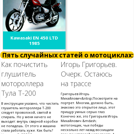
Kawasaki EN 450 LTD
1985
Пять случайных статей о мотоциклах:
Как почистить
Игорь Григорьев.
глушитель
Очерк. Остаюсь
мотороллера
на трассе
Тула Т-200
Григорьев Игорь
Михайлович&nbsp;Посмотрите на
портрет. Многим, должно быть,
В инструкции указано, что чистить
знакомо это открытое лицо, этот
глушитель мотороллера Т-200
прищур умных серых глаз.
следует проволокой, свитой в
Конечно же, это Григорьев Игорь
спираль. Но у меня ничего не
Михайлович &mdash;
выходит: внутрь сварной коробки
мотогонщик, чьи победы
не попадешь. От этого и машина
несколько лет назад восхищали
стала работать хуже. Как быть?