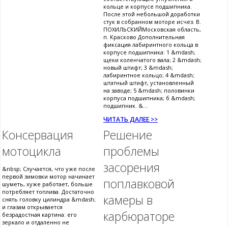
кольце и корпусе подшипника.
После этой небольшой доработки
стук в собранном моторе исчез. В.
ПОХИЛЬСКИЙМосковская область,
п. Красково Дополнительная
фиксация лабиринтного кольца в
корпусе подшипника: 1 &mdash;
щеки коленчатого вала; 2 &mdash;
новый штифт; 3 &mdash;
лабиринтное кольцо; 4 &mdash;
штатный штифт, установленный
на заводе; 5 &mdash; половинки
корпуса подшипника; б &mdash;
подшипник. &...
ЧИТАТЬ ДАЛЕЕ >>
Консервация
Решение
мотоцикла
проблемы
засорения
&nbsp; Случается, что уже после
первой зимовки мотор начинает
поплавковой
шуметь, хуже работает, больше
потребляет топлива. Достаточно
камеры в
снять головку цилиндра &mdash;
и глазам открывается
карбюраторе
безрадостная картина: его
зеркало и отдаленно не