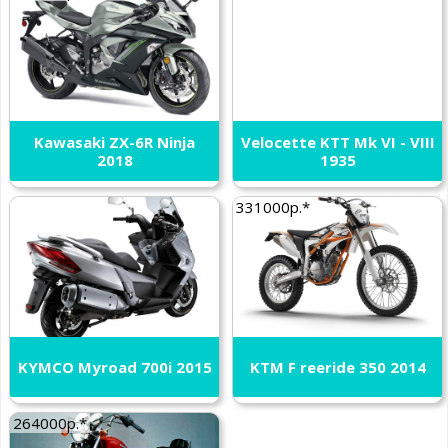
Kawasaki ZX-6R Ninja
Velocette KTT Mk VI - VIII
2018
1935
331000р.*
KYMCO Myroad 700i 2015
KTM F reeride 350 2014
264000р.*