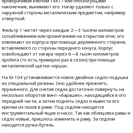
проворачивая ключом 14X17 или плоскогубцами
наконечник, вынимают его. Нагар удаляют только с
наружной стороны металлическим предметом, например
отверткой.
Фильтр 1 чистят через каждые 2—3 тысячи километров
соскабливанием или прожиганием на открытом огне; ого
извлекают из корпуса при помощи деревянного стержня,
вставляемого со стороны переднего конуса. Корпус
освобождают от нагара через 6—8 тысяч километров
пробега (то есть примерно раз в сезон) при помощи
металлической щетки-«ерша».
На М-104 устанавливается новое двойное седло-подушка
из специальной резины. Оно удобнее прежнего,
пружинного. Для снятия седла достаточно повернуть на
несколько оборотов винт-«барашек», находящийся в ого
передней части, а затем поднять седло и вывести его
крючки из пазов в раме. Под седлом находятся
инструментальный ящик и насос. Так как облицовка рамы и
седло новые, пришлось изменить и раму. За седлом
находится ручка-бугель.