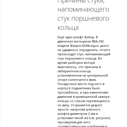
напоминающего
стук поршневого
кольца
Ещё один штифт &nbsp; В
двигателе мотоцикла ЯВА-350
модели &laquo;634&raquo; долго
не удавалось определить, отчего
происходит стук, напоминающий
стук поршневого кольца. Во
время разборки мотора
выяснилось, что причина в
лабиринтном кольце,
установленном на центральной
опоре коленчатого вала.
Посадочное место под него в
корпусе подшипника было
прослаблено, и при изменениях
давления в кривошипной камере
кольцо со стуком перемещалось
по валу. Устраняется дефект
просто: напротив штатного
штифта диаметром 2 мм я
установил такой же (см. рисунок),
просверлив для него
соответствующие углубления в