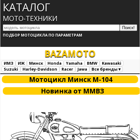
КАТАЛОГ
МОТО-ТЕХНИКИ
ПОДБОР МОТОЦИКЛА ПО ПАРАМЕТРАМ
BAZA
MOTO
ИМЗ
ИЖ
Минск
Honda
Yamaha
BMW
Kawasaki
Suzuki
Harley-Davidson
Racer
Jawa
Все бренды ▾
Все марки
Загрузка...
Мотоцикл Минск М-104
Новинка от ММВЗ