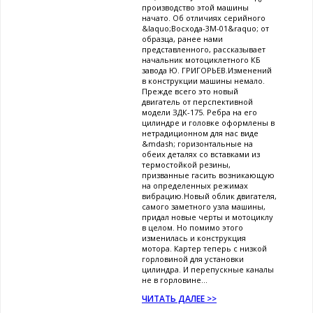
производство этой машины
начато. Об отличиях серийного
&laquo;Восхода-3М-01&raquo; от
образца, ранее нами
представленного, рассказывает
начальник мотоциклетного КБ
завода Ю. ГРИГОРЬЕВ.Изменений
в конструкции машины немало.
Прежде всего это новый
двигатель от перспективной
модели ЗДК-175. Ребра на его
цилиндре и головке оформлены в
нетрадиционном для нас виде
&mdash; горизонтальные на
обеих деталях со вставками из
термостойкой резины,
призванные гасить возникающую
на определенных режимах
вибрацию.Новый облик двигателя,
самого заметного узла машины,
придал новые черты и мотоциклу
в целом. Но помимо этого
изменилась и конструкция
мотора. Картер теперь с низкой
горловиной для установки
цилиндра. И перепускные каналы
не в горловине...
ЧИТАТЬ ДАЛЕЕ >>