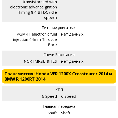
transistorised with
electronic advance gnition
Timing 8.4 BTDC (idle
speed)
Питание двигателя
PGM-FI electronic fuel
нет данных
injection 44mm Throttle
Bore
Свечи Зажигания
NGK IMR8E-9HES
нет данных
Трансмиссия: Honda VFR 1200X Crosstourer 2014 и
BMW R 1200RT 2014
КПП
6 Speed
6 Speed
Главная передача
Shaft
Shaft