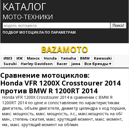
КАТАЛОГ
МОТО-ТЕХНИКИ
ПОДБОР МОТОЦИКЛА ПО ПАРАМЕТРАМ
BAZA
MOTO
ИМЗ
ИЖ
Минск
Honda
Yamaha
BMW
Kawasaki
Suzuki
Harley-Davidson
Racer
Jawa
Все бренды ▾
Все марки
Загрузка...
Сравнение мотоциклов:
Honda VFR 1200X Crosstourer 2014
против BMW R 1200RT 2014
Honda VFR 1200X Crosstourer 2014 в сравнении с BMW R
1200RT 2014 по цене и сопоставление по характеристикам:
двигатель, объём двигателя, диаметр цилиндра х ход поршня,
макс. мощность, макс. мощность, л.с., макс.мощность на об/
мин., степень сжатия, макс. крутящий момент, макс. момент,
нм., макс. крутящий момент на об/мин.