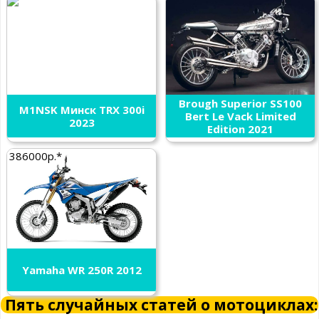
Brough Superior SS100
M1NSK Минск TRX 300i
Bert Le Vack Limited
2023
Edition 2021
386000р.*
Yamaha WR 250R 2012
Пять случайных статей о мотоциклах: