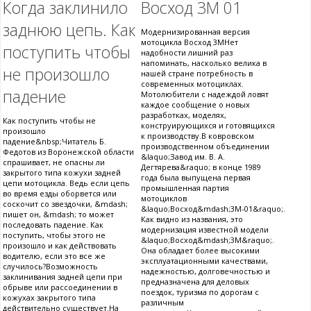
Когда заклинило
Восход 3М 01
заднюю цепь. Как
Модернизированная версия
мотоцикла Восход 3МНет
поступить чтобы
надобности лишний раз
напоминать, насколько велика в
не произошло
нашей стране потребность в
современных мотоциклах.
падение
Мотолюбители с надеждой ловят
каждое сообщение о новых
разработках, моделях,
Как поступить чтобы не
конструирующихся и готовящихся
произошло
к производству.В ковровском
падение&nbsp;Читатель Б.
производственном объединении
Федотов из Воронежской области
&laquo;Завод им. В. А.
спрашивает, не опасны ли
Дегтярева&raquo; в конце 1989
закрытого типа кожухи задней
года была выпущена первая
цепи мотоцикла. Ведь если цепь
промышленная партия
во время езды оборвется или
мотоциклов
соскочит со звездочки, &mdash;
&laquo;Восход&mdash;3М-01&raquo;.
пишет он, &mdash; то может
Как видно из названия, это
последовать падение. Как
модернизация известной модели
поступить, чтобы этого не
&laquo;Восход&mdash;3М&raquo;.
произошло и как действовать
Она обладает более высокими
водителю, если это все же
эксплуатационными качествами,
случилось?Возможность
надежностью, долговечностью и
заклинивания задней цепи при
предназначена для деловых
обрыве или рассоединении в
поездок, туризма по дорогам с
кожухах закрытого типа
различным
действительно существует.На