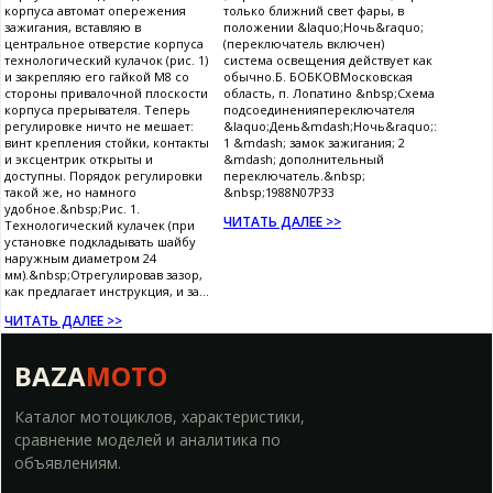
корпуса автомат опережения
только ближний свет фары, в
зажигания, вставляю в
положении &laquo;Ночь&raquo;
центральное отверстие корпуса
(переключатель включен)
технологический кулачок (рис. 1)
система освещения действует как
и закрепляю его гайкой М8 со
обычно.Б. БОБКОВМосковская
стороны привалочной плоскости
область, п. Лопатино &nbsp;Схема
корпуса прерывателя. Теперь
подсоединенияпереключателя
регулировке ничто не мешает:
&laquo;День&mdash;Ночь&raquo;:
винт крепления стойки, контакты
1 &mdash; замок зажигания; 2
и эксцентрик открыты и
&mdash; дополнительный
доступны. Порядок регулировки
переключатель.&nbsp;
такой же, но намного
&nbsp;1988N07P33
удобное.&nbsp;Рис. 1.
ЧИТАТЬ ДАЛЕЕ >>
Технологический кулачек (при
установке подкладывать шайбу
наружным диаметром 24
мм).&nbsp;Отрегулировав зазор,
как предлагает инструкция, и за...
ЧИТАТЬ ДАЛЕЕ >>
BAZA
MOTO
Каталог мотоциклов, характеристики,
сравнение моделей и аналитика по
объявлениям.