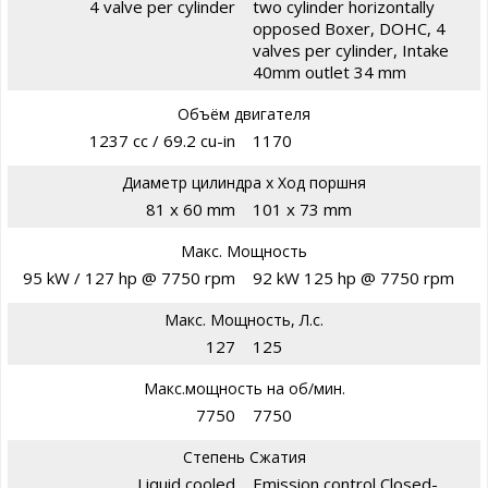
4 valve per cylinder
two cylinder horizontally
opposed Boxer, DOHC, 4
valves per cylinder, Intake
40mm outlet 34 mm
Объём двигателя
1237 cc / 69.2 cu-in
1170
Диаметр цилиндра х Ход поршня
81 x 60 mm
101 x 73 mm
Макс. Мощность
95 kW / 127 hp @ 7750 rpm
92 kW 125 hp @ 7750 rpm
Макс. Мощность, Л.с.
127
125
Макс.мощность на об/мин.
7750
7750
Степень Сжатия
Liquid cooled
Emission control Closed-