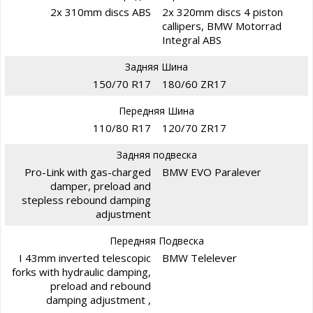
2x 310mm discs ABS
2x 320mm discs 4 piston
callipers, BMW Motorrad
Integral ABS
Задняя Шина
150/70 R17
180/60 ZR17
Передняя Шина
110/80 R17
120/70 ZR17
Задняя подвеска
Pro-Link with gas-charged
BMW EVO Paralever
damper, preload and
stepless rebound damping
adjustment
Передняя Подвеска
I 43mm inverted telescopic
BMW Telelever
forks with hydraulic damping,
preload and rebound
damping adjustment ,