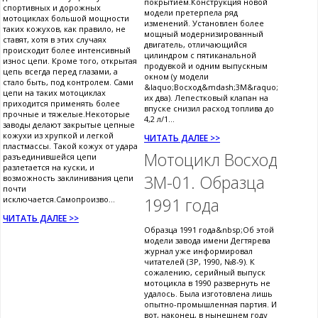
покрытием.Конструкция новой
спортивных и дорожных
модели претерпела ряд
мотоциклах большой мощности
изменений. Установлен более
таких кожухов, как правило, не
мощный модернизированный
ставят, хотя в этих случаях
двигатель, отличающийся
происходит более интенсивный
цилиндром с пятиканальной
износ цепи. Кроме того, открытая
продувкой и одним выпускным
цепь всегда перед глазами, а
окном (у модели
стало быть, под контролем. Сами
&laquo;Восход&mdash;3М&raquo;
цепи на таких мотоциклах
их два). Лепестковый клапан на
приходится применять более
впуске снизил расход топлива до
прочные и тяжелые.Некоторые
4,2 л/1...
заводы делают закрытые цепные
кожухи из хрупкой и легкой
ЧИТАТЬ ДАЛЕЕ >>
пластмассы. Такой кожух от удара
Мотоцикл Восход
разъединившейся цепи
разлетается на куски, и
3М-01. Образца
возможность заклинивания цепи
почти
исключается.Самопроизво...
1991 года
ЧИТАТЬ ДАЛЕЕ >>
Образца 1991 года&nbsp;Об этой
модели завода имени Дегтярева
журнал уже информировал
читателей (ЗР, 1990, №8-9). К
сожалению, серийный выпуск
мотоцикла в 1990 развернуть не
удалось. Была изготовлена лишь
опытно-промышленная партия. И
вот, наконец, в нынешнем году