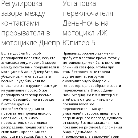
Регулировка
Установка
зазора между
переключателя
контактами
День-Ночь на
прерывателя в
мотоцикл ИЖ
мотоцикле Днепр
Юпитер 5
Более удобный способ
Правила дорожного движения
регулировки Вероятно, все, кто
требуют: в светлое время суток у
занимался регулировкой зазора
мотоцикла должен быть включен
между контактами прерывателя в
ближний свет фар. Чтобы при
мотоцикле &laquo;Днепр&raquo;,
этом бесполезно не горели
убедились, что операция эта
другие лампы, нагружая
весьма неудобна, хотя по
аккумуляторную батарею и
описанию в инструкции выглядит
генератор, целесообразно ввести
на удивление просто. Я же
переключатель &laquo;День-
регулирую этот зазор весьма
Ночь&raquo;. На ИЖ Юпитер 5 с
точно, безошибочно и гораздо
этой целью я дополнительно
быстрее другим
поставил такой же
способом.Отсоединив от
переключатель, как для
прерывателя провод низкого
указателей поворота, введя его в
напряжения, снимаю
разрыв черного провода, идущего
прерыватель с хвостовика
от вывода 6 замка зажигания, как
распредвала, предварительно
показано на рисунке.В положении
сняв винты крепления его
&laquo;День&raquo;
корпуса и поводка. Удаляю из
(переключатель выключен) горит