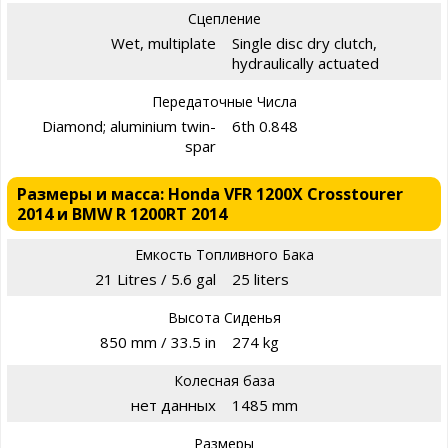
Сцепление
Wet, multiplate
Single disc dry clutch,
hydraulically actuated
Передаточные Числа
Diamond; aluminium twin-
6th 0.848
spar
Размеры и масса: Honda VFR 1200X Crosstourer
2014 и BMW R 1200RT 2014
Емкость Топливного Бака
21 Litres / 5.6 gal
25 liters
Высота Сиденья
850 mm / 33.5 in
274 kg
Колесная база
нет данных
1485 mm
Размеры