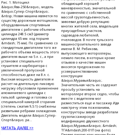
Рис. 1. Мотоцикл
обладающий хорошей
&laquo;Ява-250&raquo;, модель
маневренностью, значительной
&laquo;Супер-Спорт&raquo;.
по сравнению с собственной
&nbsp; Новая машина является по
массой грузоподъемностью,
существу дорожным мотоциклом,
завоевал добрую репутацию
оборудованным спортивным
многих жителей села, владельцев
двигателем с рабочим объемом
приусадебных участков,
цилиндра 248.5 см3 (диаметр
садоводов-любителей,
цилиндра 65 мм. ход поршня
пчеловодов. В почте тульского
&mdash; 75 мм). По сравнению со
машиностроительного завода
стандартным двигателем того же
имени В. М. Рябикова,
рабочего объема мощность этого
выпускающего мотороллеры,
двигателя выше на 5 л. с., а при
немало писем, в которых кроме
установке специального
отзывов о качестве машин
глушителя и карбюратора с
вносятся предложения по
увеличенной пропускной
усовершенствованию
способностью даже на 8 л. с.
конструкции
Высокая мощность двигателя и
&laquo;Муравья&raquo;.
расчет на длительную пиковую
Значительная часть их содержит
нагрузку обусловили применение
просьбу установить на
алюминиевого цилиндра с
мотороллере второе седло, чтобы
гильзой: цилиндр и головка со
вместе с водителем мог
специальной камерой сгорания
разместиться еще и пассажир.Идя
(степень сжатия 9,5:1) снабжены
навстречу этим пожеланиям,
развитыми ребрами охлаждения.
конструкторы завода разработали
Двигатель модели &laquo;Супер-
грузопассажирскую
Спорт&raquo; ра...
модификацию двухместного
&laquo;Муравья&raquo; &mdash;
ЧИТАТЬ ДАЛЕЕ >>
ТГА&mdash;200-01П (на фото).
Первая партия этих машин была