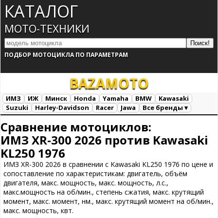
КАТАЛОГ
МОТО-ТЕХНИКИ
ПОДБОР МОТОЦИКЛА ПО ПАРАМЕТРАМ
BAZA
MOTO
ИМЗ
ИЖ
Минск
Honda
Yamaha
BMW
Kawasaki
Suzuki
Harley-Davidson
Racer
Jawa
Все бренды ▾
Все марки
Загрузка...
Сравнение мотоциклов:
ИМЗ XR-300 2026 против Kawasaki
KL250 1976
ИМЗ XR-300 2026 в сравнении с Kawasaki KL250 1976 по цене и
сопоставление по характеристикам: двигатель, объём
двигателя, макс. мощность, макс. мощность, л.с.,
макс.мощность на об/мин., степень сжатия, макс. крутящий
момент, макс. момент, нм., макс. крутящий момент на об/мин.,
макс. мощность, квт.