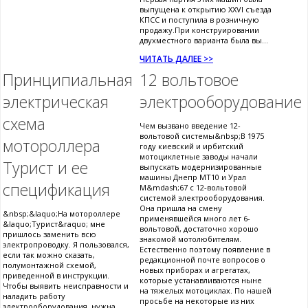
выпущена к открытию XXVI съезда
КПСС и поступила в розничную
продажу.При конструировании
двухместного варианта была вы...
ЧИТАТЬ ДАЛЕЕ >>
Принципиальная
12 вольтовое
электрическая
электрооборудование
схема
Чем вызвано введение 12-
вольтовой системы&nbsp;В 1975
мотороллера
году киевский и ирбитский
мотоциклетные заводы начали
Турист и ее
выпускать модернизированные
машины Днепр МТ10 и Урал
спецификация
М&mdash;67 с 12-вольтовой
системой электрооборудования.
Она пришла на смену
&nbsp;&laquo;На мотороллере
применявшейся много лет 6-
&laquo;Турист&raquo; мне
вольтовой, достаточно хорошо
пришлось заменить всю
знакомой мотолюбителям.
электропроводку. Я пользовался,
Естественно поэтому появление в
если так можно сказать,
редакционной почте вопросов о
полумонтажной схемой,
новых приборах и агрегатах,
приведенной в инструкции.
которые устанавливаются ныне
Чтобы выявить неисправности и
на тяжелых мотоциклах. По нашей
наладить работу
просьбе на некоторые из них
электрооборудования, нужна