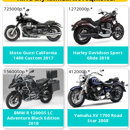
725000р.*
1272000р.*
Moto Guzzi California
Harley Davidson Sport
1400 Custom 2017
Glide 2018
1560000р.*
412000р.*
BMW R 1200GS LC
Yamaha XV 1700 Road
Adventure Black Edition
Star 2008
2018