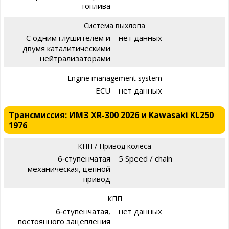
топлива
Система выхлопа
С одним глушителем и
нет данных
двумя каталитическими
нейтрализаторами
Engine management system
ECU
нет данных
Трансмиссия: ИМЗ XR-300 2026 и Kawasaki KL250
1976
КПП / Привод колеса
6‑ступенчатая
5 Speed / chain
механическая, цепной
привод
КПП
6‑ступенчатая,
нет данных
постоянного зацепления