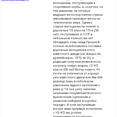
мотоциклам, поступающим в
спортивные клубы, и, конечно, по
тем машинам, на которых
ведущие мотоспортсмены страны
завоевывали призовые места на
чемпионатах мира. Однако
старые мотоциклисты помнят и
дорожные ЧЗ классов 175 и 250
смЗ, поступившие в СССР в
небольшом количестве лет
пятнадцать тому назад.Прошлой
осенью возобновились поставки
дорожных мотоциклов этого
известного завода (см. &laquo;За
рулем&raquo;, 1976, № 12), и
редакция получила возможность
испытать новую модель CZ-472
класса 350 см3.Мотор нового ЧЗ
почти не отличается от хорошо
уже известного двигателя Ява-634;
разница лишь в небольшом
изменении заднего крепления к
раме (у ЧЗ оно уже), наличии
механизма полуавтоматического
выключения сцепления и
указателя нейтрали в коробке
передач. И хотя наступившая
вскоре зима прервала испытание,
с ЧЗ-472 мы успели
познакомиться достаточно