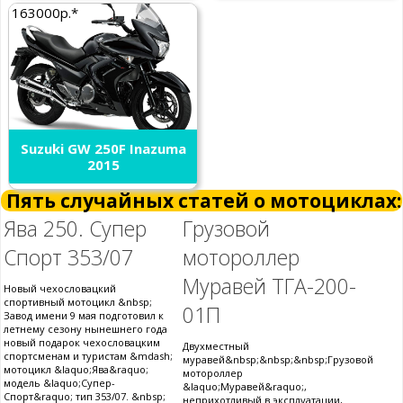
163000р.*
Suzuki GW 250F Inazuma
2015
Пять случайных статей о мотоциклах:
Ява 250. Супер
Грузовой
Спорт 353/07
мотороллер
Муравей ТГА-200-
Новый чехословацкий
спортивный мотоцикл &nbsp;
01П
Завод имени 9 мая подготовил к
летнему сезону нынешнего года
новый подарок чехословацким
Двухместный
спортсменам и туристам &mdash;
муравей&nbsp;&nbsp;&nbsp;Грузовой
мотоцикл &laquo;Ява&raquo;
мотороллер
модель &laquo;Супер-
&laquo;Муравей&raquo;,
Спорт&raquo; тип 353/07. &nbsp;
неприхотливый в эксплуатации,