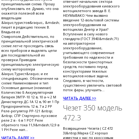
отвечает начальник сектора
принципиальная схема. Прошу
электрооборудования киевского
опубликовать ее. Думаю, что она
мотоциклетного завода В. Е.
окажется полезной всем
НЕУМЫВАКО.Чем вызвано
владельцам
введение 12-вольтовой системы
&laquo;туристов&raquo;, &mdash;
электрооборудования на
пишет в редакцию техник В.
мотоциклах Днепр и Урал?
Владьев из
Вступление в силу нового
Ставрополя.Действительно, по
стандарта (ГОСТ 3940&mdash;71)
принципиальной электрической
на автотракторное
схеме легче проследить связь
электрооборудование,
всех приборов и выделять цепи
учитывающего современные
для последовательной их
требования по надежности и
проверки.Приводим
безопасности транспортных
принципиальную электрическую
средств, поставило перед
схему мотороллера
конструкторами тяжелых
&laquo;Турист&raquo; и ее
мотоциклов новые задачи.
спецификацию. Обозначение на
Следовало, в частности,
схеме Наименование и тип
существенно увеличить световой
Основные данные (номинал)
поток фары, улучшить...
Количество Б Аккумуляторная
батарея 3МТР-10 12 в, 10 а-ч 2 М
ЧИТАТЬ ДАЛЕЕ >>
Династартер ДС-1А 12 в, 90 вт 1 Пр
Чезет 350 модель
Предохранитель 12 в, 7 а 2 РР
Реле-регулятор РР-121 &nbsp;
472.3
&nbsp; СПР Стартерно-пусковое
реле 2 в - 6 в 1 РОТ Реле
обратного тока 11,9&mdash;12,9 в
Возвращение Чезета ( CZ 472
1 РН Реле нап...
3)&nbsp;Марка CZ хорошо
ЧИТАТЬ ДАЛЕЕ >>
известна у нас по кроссовым